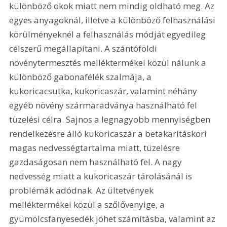
különböző okok miatt nem mindig oldható meg. Az 
egyes anyagoknál, illetve a különböző felhasználási 
körülményeknél a felhasználás módját egyedileg 
célszerű megállapítani. A szántóföldi 
növénytermesztés melléktermékei közül nálunk a 
különböző gabonafélék szalmája, a 
kukoricacsutka, kukoricaszár, valamint néhány 
egyéb növény szármaradványa használható fel 
tüzelési célra. Sajnos a legnagyobb mennyiségben 
rendelkezésre álló kukoricaszár a betakarításkori 
magas nedvességtartalma miatt, tüzelésre 
gazdaságosan nem használható fel. A nagy 
nedvesség miatt a kukoricaszár tárolásánál is 
problémák adódnak. Az ültetvények 
melléktermékei közül a szőlővenyige, a 
gyümölcsfanyesedék jöhet számításba, valamint az 