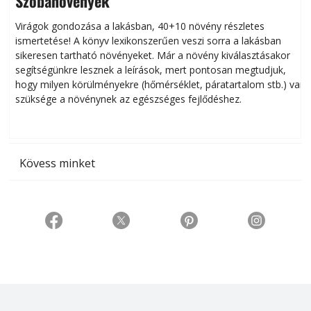
Szobanövények
Virágok gondozása a lakásban, 40+10 növény részletes
ismertetése! A könyv lexikonszerűen veszi sorra a lakásban
s
sikeresen tart­ha­tó növényeket. Már a növény kiválasztásakor
h
segítségünkre lesznek a leírások, mert pontosan megtudjuk,
k
hogy milyen körülményekre (hőmérséklet, páratartalom stb.) van
szüksége a növénynek az egészséges fejlődéshez.
t
Kövess minket