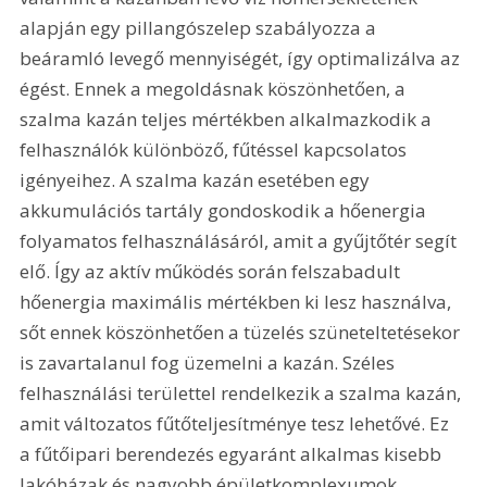
alapján egy pillangószelep szabályozza a 
beáramló levegő mennyiségét, így optimalizálva az 
égést. Ennek a megoldásnak köszönhetően, a 
szalma kazán teljes mértékben alkalmazkodik a 
felhasználók különböző, fűtéssel kapcsolatos 
igényeihez. A szalma kazán esetében egy 
akkumulációs tartály gondoskodik a hőenergia 
folyamatos felhasználásáról, amit a gyűjtőtér segít 
elő. Így az aktív működés során felszabadult 
hőenergia maximális mértékben ki lesz használva, 
sőt ennek köszönhetően a tüzelés szüneteltetésekor 
is zavartalanul fog üzemelni a kazán. Széles 
felhasználási területtel rendelkezik a szalma kazán, 
amit változatos fűtőteljesítménye tesz lehetővé. Ez 
a fűtőipari berendezés egyaránt alkalmas kisebb 
lakóházak és nagyobb épületkomplexumok, 