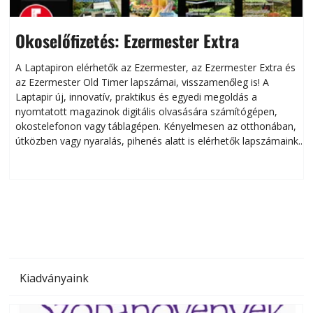
Okoselőfizetés: Ezermester Extra
A Laptapiron elérhetők az Ezermester, az Ezermester Extra és
az Ezermester Old Timer lapszámai, visszamenőleg is! A
Laptapir új, innovatív, praktikus és egyedi megoldás a
L
nyomtatott magazinok digitális olvasására számítógépen,
okostelefonon vagy táblagépen. Kényelmesen az otthonában,
útközben vagy nyaralás, pihenés alatt is elérhetők lapszámaink.
ú
Bárhol, bármikor, akár külföldön élve vagy dolgozva is
B
olvashatók az Ezermester lapszámai. A Laptapir kényelmes
megoldás, mert: – t
Kiadványaink