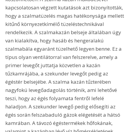
kapcsolatosan végzett kutatások azt bizonyították, 
hogy a szalmatüzelés magas hatékonysága mellett 
kitűnő környezetkímélő tüzeléstechnikával 
rendelkezik. A szalmakazán belseje általában úgy 
van kialakítva, hogy hasáb és hengeralakú 
szalmabála egyaránt tüzelhető legyen benne. Ez a 
típus olyan ventilátorral van felszerelve, amely a 
primer levegőt juttatja közvetlen a kazán 
tűzkamrájába, a szekunder levegőt pedig az 
égéstér belsejébe. A szalma kazán tűzterében 
nagyfokú levegőadagolás történik, ami lehetővé 
teszi, hogy az égés folyamata fentről lefelé 
haladjon. A szekunder levegő pedig elősegíti az 
égés során felszabaduló gázok elégetését a hátsó 
kamrában. A távozó égéstermékek hőfokának, 
valamint a kazánban lévő víz hőmérsékletének 