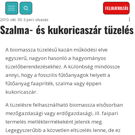
FELIRATKOZÁS
2010. okt. 30.
3 perc olvasás
Szalma- és kukoricaszár tüzelés
A biomassza tüzelésű kazán működési elve 
egyszerű, nagyon hasonló a hagyományos 
tüzelőberendezésekhez. A különbség mindössze 
annyi, hogy a fosszilis fűtőanyagok helyett a 
fűtőanyag faapríték, szalma vagy éppen 
kukoricaszár.
A tüzelésre felhasználható biomassza elsősorban 
mezőgazdasági vagy erdőgazdasági, ill. faipari 
termelés melléktermékeként jelenik meg. 
Legegyszerűbb a közvetlen eltüzelés lenne, de ez 