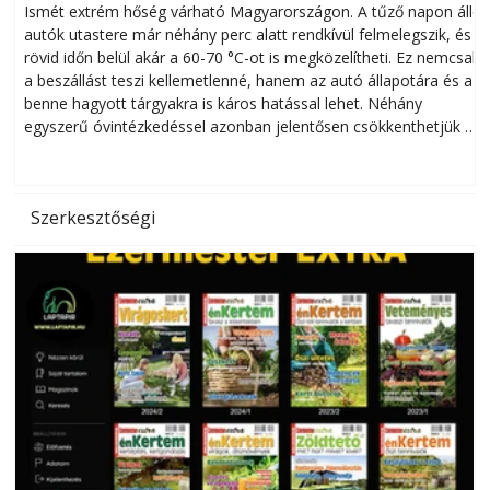
megóvhatjuk autónkat a nyári károktól
Ismét extrém hőség várható Magyarországon. A tűző napon álló
autók utastere már néhány perc alatt rendkívül felmelegszik, és
rövid időn belül akár a 60-70 °C-ot is megközelítheti. Ez nemcsak
n
a beszállást teszi kellemetlenné, hanem az autó állapotára és a
benne hagyott tárgyakra is káros hatással lehet. Néhány
egyszerű óvintézkedéssel azonban jelentősen csökkenthetjük a
hőség káros hatásait.
l
Szerkesztőségi