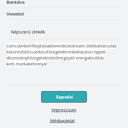
Barkács
Vonalzó
Népszerű címkék
szerszám
kert
felújítás
lakberendezés
kreatív ötlet
barkácsolás
bútor
víz
fűtés
szerkesztőség
elektronika
hasznos tippek
dísznövény
hőszigetelés
tető
megújuló energia
tisztítás
kerti munka
beton
nyár
Kapcsolat
Impresszum
Médiaajánlat