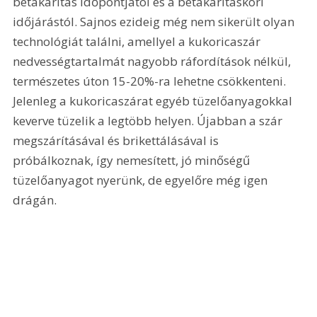
betakarítás időpontjától és a betakarításkori 
időjárástól. Sajnos ezideig még nem sikerült olyan 
technológiát találni, amellyel a kukoricaszár 
nedvességtartalmát nagyobb ráfordítások nélkül, 
természetes úton 15-20%-ra lehetne csökkenteni. 
Jelenleg a kukoricaszárat egyéb tüzelőanyagokkal 
keverve tüzelik a legtöbb helyen. Újabban a szár 
megszárításával és brikettálásával is 
próbálkoznak, így nemesített, jó minőségű 
tüzelőanyagot nyerünk, de egyelőre még igen 
drágán.