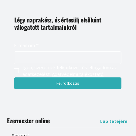
Légy naprakész, és értesülj elsőként
válogatott tartalmainkról
E-mail cím
*
Igen, szeretnék feliratkozni, és elfogadom az 
adatkezelést. 
Adatvédelmi tájékoztató
Feliratkozás
Ezermester online
Lap tetejére
Rovatok