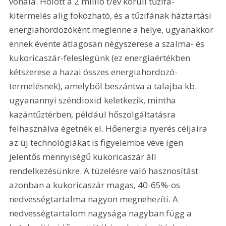
vonala. Holott a 2 millió t/év körüli tűzifa-
kitermelés alig fokozható, és a tűzifának háztartási 
energiahordozóként meglenne a helye, ugyanakkor 
ennek évente átlagosan négyszerese a szalma- és 
kukoricaszár-feleslegünk (ez energiaértékben 
kétszerese a hazai összes energiahordozó-
termelésnek), amelyből beszántva a talajba kb. 
ugyanannyi széndioxid keletkezik, mintha 
kazántűztérben, például hőszolgáltatásra 
felhasználva égetnék el. Hőenergia nyerés céljaira 
az új technológiákat is figyelembe véve igen 
jelentős mennyiségű kukoricaszár áll 
rendelkezésünkre. A tüzelésre való hasznosítást 
azonban a kukoricaszár magas, 40-65%-os 
nedvességtartalma nagyon megnehezíti. A 
nedvességtartalom nagysága nagyban függ a 