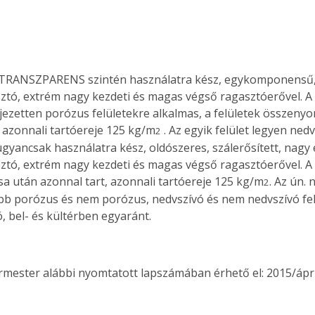
TRANSZPARENS szintén használatra kész, egykomponensű, s
ztó, extrém nagy kezdeti és magas végső ragasztóerővel. A t
fejezetten porózus felületekre alkalmas, a felületek összeny
, azonnali tartóereje 125 kg/m
 . Az egyik felület legyen ned
2
yancsak használatra kész, oldószeres, szálerősített, nagy 
ztó, extrém nagy kezdeti és magas végső ragasztóerővel. A 
 után azonnal tart, azonnali tartóereje 125 kg/m
. Az ún. 
2
öbb porózus és nem porózus, nedvszívó és nem nedvszívó fel
, bel- és kültérben egyaránt.
ermester alábbi nyomtatott lapszámában érhető el: 2015/ápril