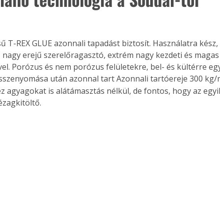
ű T-REX GLUE azonnali tapadást biztosít. Használatra kész, 
t, nagy erejű szerelőragasztó, extrém nagy kezdeti és magas
el. Porózus és nem porózus felületekre, bel- és kültérre eg
összenyomása után azonnal tart Azonnali tartóereje 300 kg
 agyagokat is alátámasztás nélkül, de fontos, hogy az egyik
ézagkitöltő.