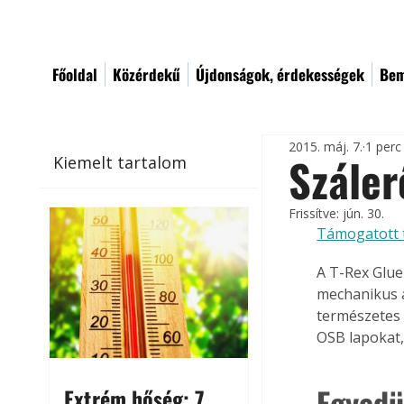
Főoldal
Közérdekű
Újdonságok, érdekességek
Bem
2015. máj. 7.
1 perc
Száler
Kiemelt tartalom
Frissítve:
jún. 30.
Támogatott 
A T-Rex Glue 
mechanikus a
természetes 
OSB lapokat, 
Egyedü
Extrém hőség: 7