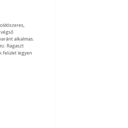
oldószeres, 
 végső 
yaránt alkalmas. 
/m
. Ragaszt 
2
 felület legyen 