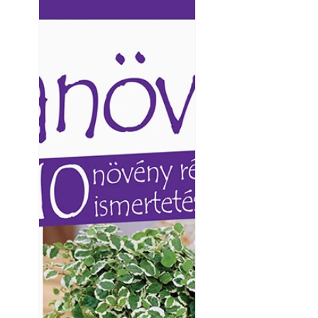
Ezermester lapszámai. A
Ezermester lapszámai
Laptapir kényelmes megoldás,
Laptapir kényelmes 
mert: – t
mert: – t
A modern épített k