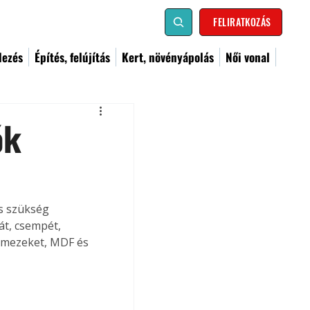
FELIRATKOZÁS
dezés
Építés, felújítás
Kert, növényápolás
Női vonal
ók
cs szükség 
t, csempét, 
lemezeket, MDF és 