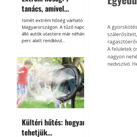
tanács, amivel
megóvhatjuk
Ismét extrém hőség várható
autónkat a nyári
A gyorskötés
Magyarországon. A tűző napon
álló autók utastere már néhány
szálerősítet
károktól
perc alatt rendkívül
ragasztóerőv
felmelegszik, és rövid időn belül
A felületek 
akár a 60-70 °C-ot is
nagyon nehéz
megközelítheti. Ez nemcsak a
nedvszívó. H
beszállást teszi kellemetlenné,
hanem az autó állapotára és a
benne hagyott tárgyakra is
káros hatással lehet. Néhány
egyszerű óvintézkedéssel
azonban jelentősen
csökkenthetjük a hőség káros
hatásait.
Kültéri hűtés: hogyan
tehetjük