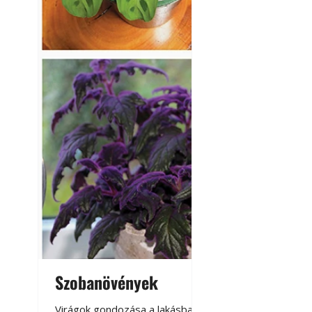
Szobanövények
Virágoskert: k
teraszon, laká
Virágok gondozása a lakásban,