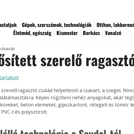
utatjuk
Gépek, szerszámok, technológiák
Otthon, lakberen
Életmód, egészség
Kismester
Barkács
Vonalzó
 olvasás
ősített szerelő ragaszt
tartalom
szerelőragasztó család helyettesíti a csavart, a szeget. Nin
látámasztásra. Képes rögzíteni nehéz anyagokat, akár téglá
köveket, beton elemeket, gipszkartont, rétegelt és tömör 
PVC-t és polysztirolt.
lálló technológia a Soudal-tól