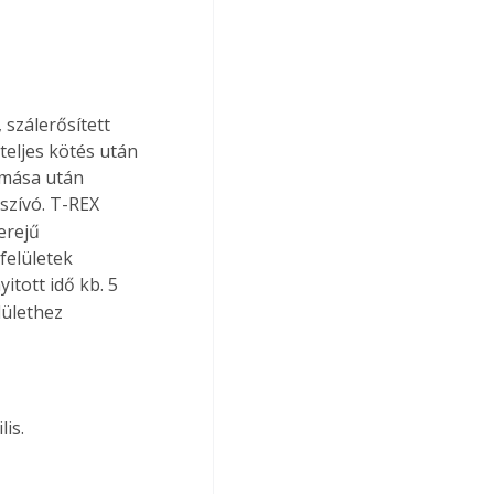
zálerősített 
eljes kötés után 
omása után 
vszívó. T-REX 
erejű 
felületek 
nyitott idő kb. 5 
ülethez 
is.