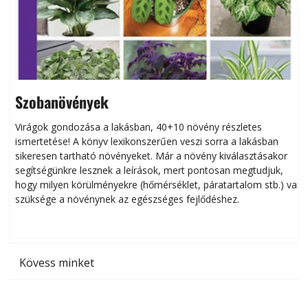
Szobanövények
Virágok gondozása a lakásban, 40+10 növény részletes
ismertetése! A könyv lexikonszerűen veszi sorra a lakásban
s
sikeresen tart­ha­tó növényeket. Már a növény kiválasztásakor
h
segítségünkre lesznek a leírások, mert pontosan megtudjuk,
k
hogy milyen körülményekre (hőmérséklet, páratartalom stb.) van
szüksége a növénynek az egészséges fejlődéshez.
t
Kövess minket