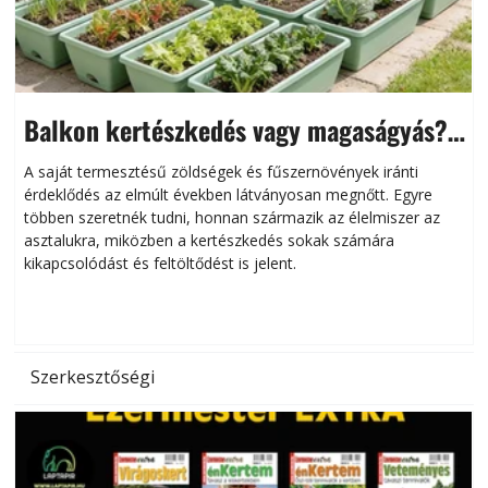
Balkon kertészkedés vagy magaságyás?
Helytakarékos kertészkedés
A saját termesztésű zöldségek és fűszernövények iránti
érdeklődés az elmúlt években látványosan megnőtt. Egyre
többen szeretnék tudni, honnan származik az élelmiszer az
l
asztalukra, miközben a kertészkedés sokak számára
kikapcsolódást és feltöltődést is jelent.
é
d
Szerkesztőségi