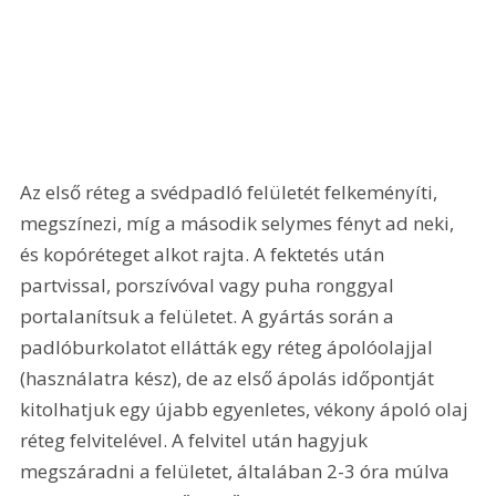
Az első réteg a svédpadló felületét felkeményíti, 
megszínezi, míg a második selymes fényt ad neki, 
és kopóréteget alkot rajta. A fektetés után 
partvissal, porszívóval vagy puha ronggyal 
portalanítsuk a felületet. A gyártás során a 
padlóburkolatot ellátták egy réteg ápolóolajjal 
(használatra kész), de az első ápolás időpontját 
kitolhatjuk egy újabb egyenletes, vékony ápoló olaj 
réteg felvitelével. A felvitel után hagyjuk 
megszáradni a felületet, általában 2-3 óra múlva 