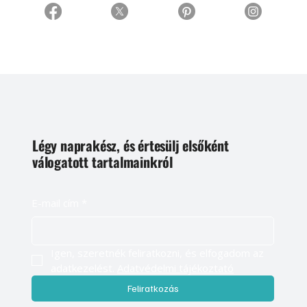
Légy naprakész, és értesülj elsőként
válogatott tartalmainkról
E-mail cím
*
Igen, szeretnék feliratkozni, és elfogadom az 
adatkezelést. 
Adatvédelmi tájékoztató
Feliratkozás