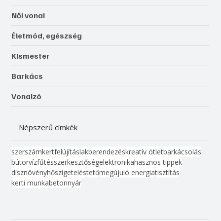
Női vonal
Életmód, egészség
Kismester
Barkács
Vonalzó
Népszerű címkék
szerszám
kert
felújítás
lakberendezés
kreatív ötlet
barkácsolás
bútor
víz
fűtés
szerkesztőség
elektronika
hasznos tippek
dísznövény
hőszigetelés
tető
megújuló energia
tisztítás
kerti munka
beton
nyár