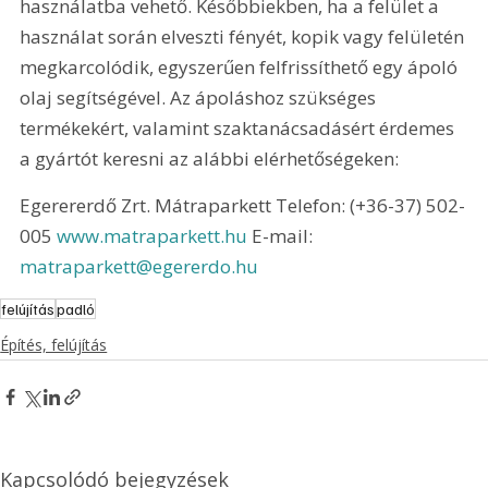
használatba vehető. Későbbiekben, ha a felület a 
használat során elveszti fényét, kopik vagy felületén 
megkarcolódik, egyszerűen felfrissíthető egy ápoló 
olaj segítségével. Az ápoláshoz szükséges 
termékekért, valamint szaktanácsadásért érdemes 
a gyártót keresni az alábbi elérhetőségeken:
Egerererdő Zrt. Mátraparkett Telefon: (+36-37) 502-
005 
www.matraparkett.hu
 E-mail: 
matraparkett@egererdo.hu
felújítás
padló
Építés, felújítás
Kapcsolódó bejegyzések