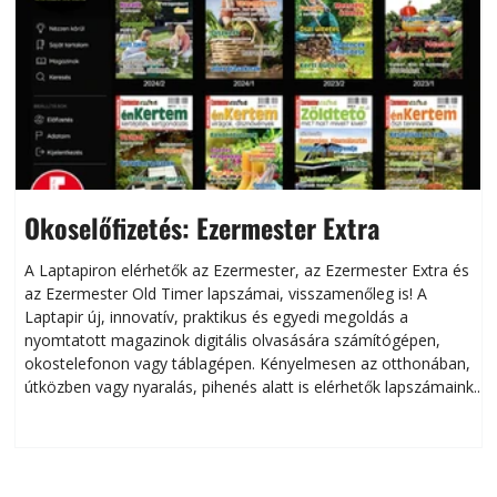
Okoselőfizetés: Ezermester Extra
A Laptapiron elérhetők az Ezermester, az Ezermester Extra és
az Ezermester Old Timer lapszámai, visszamenőleg is! A
Laptapir új, innovatív, praktikus és egyedi megoldás a
L
nyomtatott magazinok digitális olvasására számítógépen,
okostelefonon vagy táblagépen. Kényelmesen az otthonában,
útközben vagy nyaralás, pihenés alatt is elérhetők lapszámaink.
ú
Bárhol, bármikor, akár külföldön élve vagy dolgozva is
B
olvashatók az Ezermester lapszámai. A Laptapir kényelmes
megoldás, mert: – t