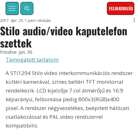
FELIRATKOZÁS
2017. ápr. 25.
1 perc olvasás
Stilo audio/video kaputelefon
szettek
Frissítve:
jún. 30.
Támogatott tartalom
A STI1294 Stilo video interkommunikációs rendszer 
kültéri kamerával, színes beltéri TFT monitorral 
rendelkezik. LCD kijelzője 7 col átmérőjű és 16:9 
képarányú, felbontása pedig 800x3(RGB)x400 
pixel. A rendszer négyvezetékes, beépített hálózati 
csatlakozással és PAL video rendszerrel 
kompatibilis.