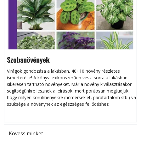
Szobanövények
Virágok gondozása a lakásban, 40+10 növény részletes
ismertetése! A könyv lexikonszerűen veszi sorra a lakásban
s
sikeresen tart­ha­tó növényeket. Már a növény kiválasztásakor
h
segítségünkre lesznek a leírások, mert pontosan megtudjuk,
k
hogy milyen körülményekre (hőmérséklet, páratartalom stb.) van
szüksége a növénynek az egészséges fejlődéshez.
t
Kövess minket