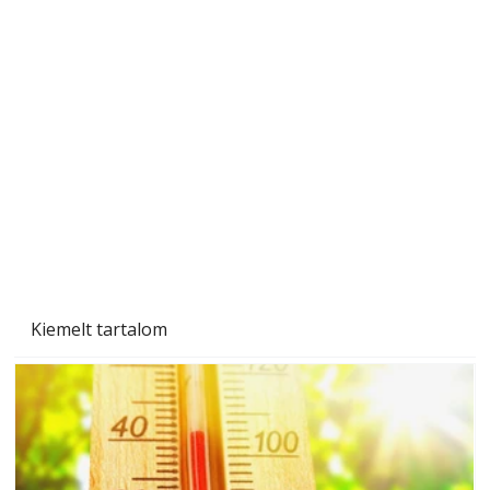
Tiszta homlokzat éveken át
Kiemelt tartalom