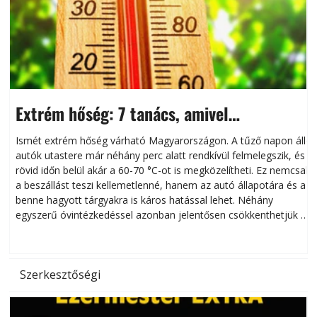
Extrém hőség: 7 tanács, amivel
megóvhatjuk autónkat a nyári károktól
Ismét extrém hőség várható Magyarországon. A tűző napon álló
autók utastere már néhány perc alatt rendkívül felmelegszik, és
rövid időn belül akár a 60-70 °C-ot is megközelítheti. Ez nemcsak
n
a beszállást teszi kellemetlenné, hanem az autó állapotára és a
benne hagyott tárgyakra is káros hatással lehet. Néhány
egyszerű óvintézkedéssel azonban jelentősen csökkenthetjük a
hőség káros hatásait.
l
Szerkesztőségi