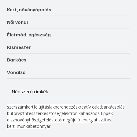
Kert, növényápolás
Női vonal
Életmód, egészség
Kismester
Barkács
Vonalzó
Népszerű címkék
szerszám
kert
felújítás
lakberendezés
kreatív ötlet
barkácsolás
bútor
víz
fűtés
szerkesztőség
elektronika
hasznos tippek
dísznövény
hőszigetelés
tető
megújuló energia
tisztítás
kerti munka
beton
nyár