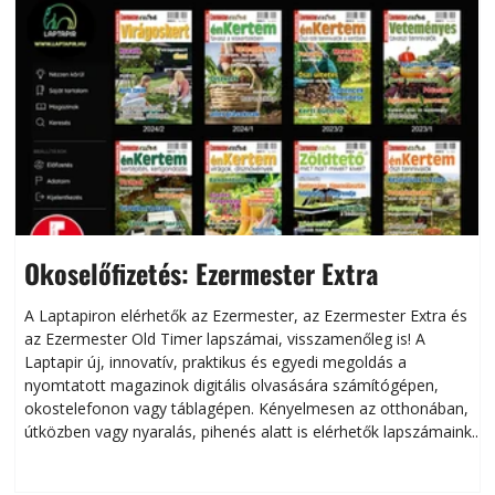
Okoselőfizetés: Ezermester Extra
A Laptapiron elérhetők az Ezermester, az Ezermester Extra és
az Ezermester Old Timer lapszámai, visszamenőleg is! A
Laptapir új, innovatív, praktikus és egyedi megoldás a
L
nyomtatott magazinok digitális olvasására számítógépen,
okostelefonon vagy táblagépen. Kényelmesen az otthonában,
útközben vagy nyaralás, pihenés alatt is elérhetők lapszámaink.
ú
Bárhol, bármikor, akár külföldön élve vagy dolgozva is
B
olvashatók az Ezermester lapszámai. A Laptapir kényelmes