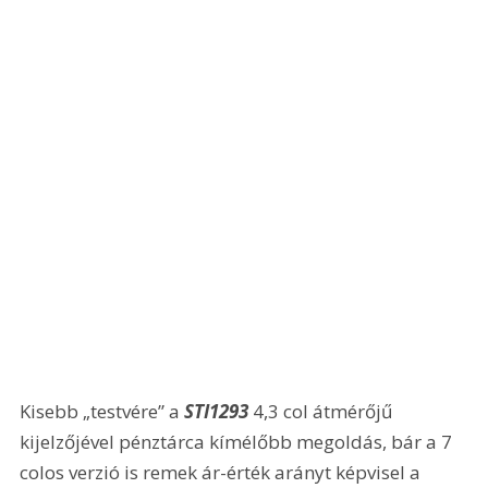
Kisebb „testvére” a 
STI1293
 4,3 col átmérőjű 
kijelzőjével pénztárca kímélőbb megoldás, bár a 7 
colos verzió is remek ár-érték arányt képvisel a 