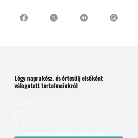
Légy naprakész, és értesülj elsőként
válogatott tartalmainkról
E-mail cím
*
Igen, szeretnék feliratkozni, és elfogadom az 
adatkezelést. 
Adatvédelmi tájékoztató