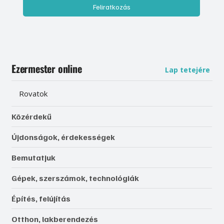
Feliratkozás
Ezermester online
Lap tetejére
Rovatok
Közérdekű
Újdonságok, érdekességek
Bemutatjuk
Gépek, szerszámok, technológiák
Építés, felújítás
Otthon, lakberendezés