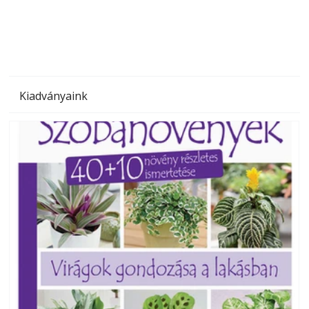
megoldás, mert: – t
Kiadványaink