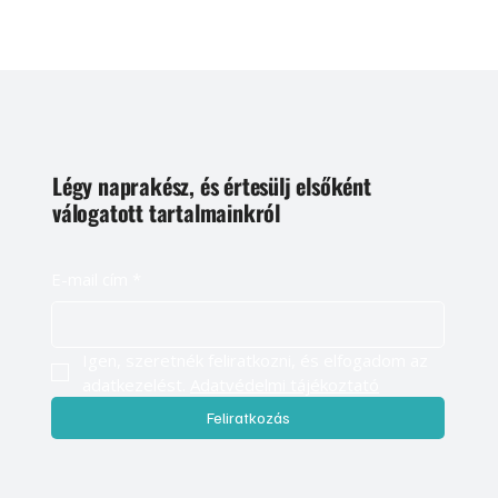
Légy naprakész, és értesülj elsőként
válogatott tartalmainkról
E-mail cím
*
Igen, szeretnék feliratkozni, és elfogadom az 
adatkezelést. 
Adatvédelmi tájékoztató
Feliratkozás