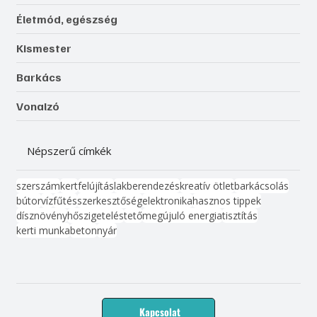
Életmód, egészség
Kismester
Barkács
Vonalzó
Népszerű címkék
szerszám
kert
felújítás
lakberendezés
kreatív ötlet
barkácsolás
bútor
víz
fűtés
szerkesztőség
elektronika
hasznos tippek
dísznövény
hőszigetelés
tető
megújuló energia
tisztítás
kerti munka
beton
nyár
Kapcsolat