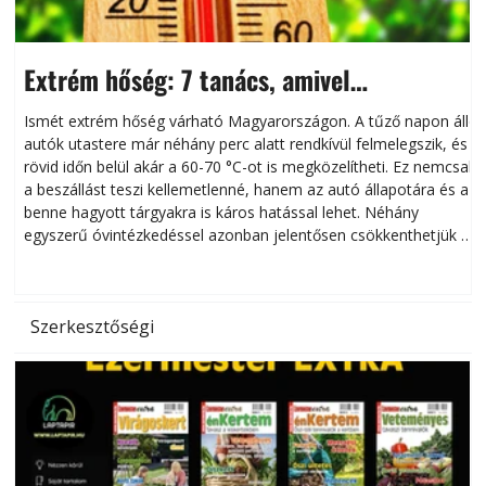
Extrém hőség: 7 tanács, amivel
megóvhatjuk autónkat a nyári károktól
Ismét extrém hőség várható Magyarországon. A tűző napon álló
autók utastere már néhány perc alatt rendkívül felmelegszik, és
rövid időn belül akár a 60-70 °C-ot is megközelítheti. Ez nemcsak
n
a beszállást teszi kellemetlenné, hanem az autó állapotára és a
benne hagyott tárgyakra is káros hatással lehet. Néhány
egyszerű óvintézkedéssel azonban jelentősen csökkenthetjük a
hőség káros hatásait.
l
Szerkesztőségi