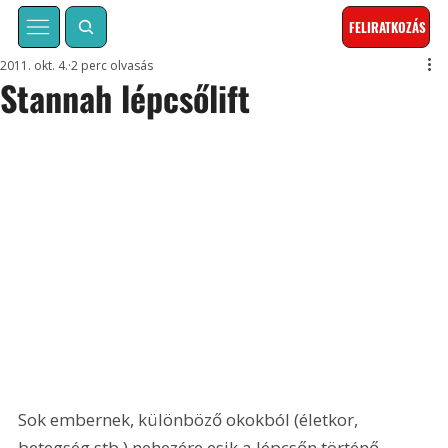
FELIRATKOZÁS
2011. okt. 4.
2 perc olvasás
Stannah lépcsőlift
Sok embernek, különböző okokból (életkor, 
betegség stb.) nehezére esik a lépcsőn történő 