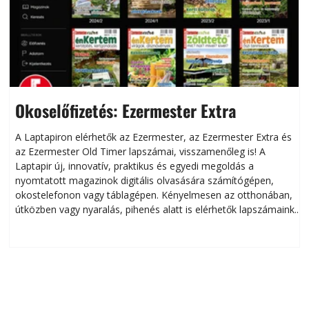
Okoselőfizetés: Ezermester Extra
A Laptapiron elérhetők az Ezermester, az Ezermester Extra és
az Ezermester Old Timer lapszámai, visszamenőleg is! A
Laptapir új, innovatív, praktikus és egyedi megoldás a
L
nyomtatott magazinok digitális olvasására számítógépen,
okostelefonon vagy táblagépen. Kényelmesen az otthonában,
útközben vagy nyaralás, pihenés alatt is elérhetők lapszámaink.
ú
Bárhol, bármikor, akár külföldön élve vagy dolgozva is
B
olvashatók az Ezermester lapszámai. A Laptapir kényelmes
megoldás, mert: – t