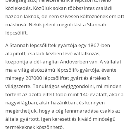
közlekedés. Közülük sokan többszintes családi 
házban laknak, de nem szívesen költöznének emiatt 
máshová. Nekik jelent megoldást a Stannah 
lépcsőlift.
A Stannah lépcsőliftek gyártója egy 1867-ben 
alapított, családi kézben lévő vállalkozás, 
központja a dél-angliai Andoverben van. A vállalat 
ma a világ elsőszámú lépcsőlift-gyártója, évente 
mintegy 20?000 lépcsőliftet gyárt és értékesít 
világszerte. Tanulságos végiggondolni, mi minden 
történt az azóta eltelt több mint 140 év alatt, akár a 
nagyvilágban, akár hazánkban, és könnyen 
megérthetjük, hogy a cég fennmaradása csakis az 
általa gyártott, igen keresett és kiváló minőségű 
termékeknek köszönhető. 