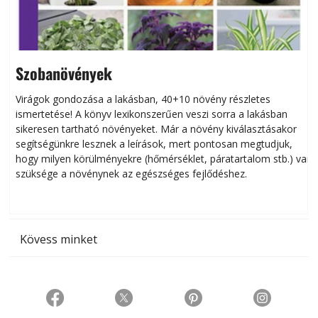
Szobanövények
Virágok gondozása a lakásban, 40+10 növény részletes
ismertetése! A könyv lexikonszerűen veszi sorra a lakásban
s
sikeresen tart­ha­tó növényeket. Már a növény kiválasztásakor
h
segítségünkre lesznek a leírások, mert pontosan megtudjuk,
k
hogy milyen körülményekre (hőmérséklet, páratartalom stb.) van
szüksége a növénynek az egészséges fejlődéshez.
t
Kövess minket