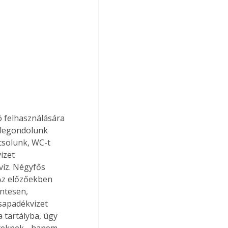
ó felhasználására 
elegondolunk 
csolunk, WC-t 
izet 
víz. Négyfős 
Az előzőekben 
ntesen, 
sapadékvizet 
 tartályba, úgy 
yeknek - hanem 