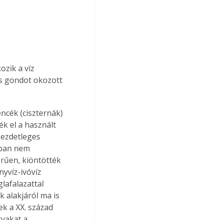
ozik a víz 
is gondot okozott 
ncék (ciszternák) 
ék el a használt 
kezdetleges 
rban nem 
erűen, kiöntötték 
nyvíz-ivóvíz 
lafalazattal 
k alakjáról ma is 
ek a XX. század 
yakat a 