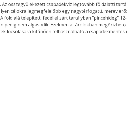
 Az összegyülekezett csapadékvíz legtovább földalatti tart
. Ilyen célokra legmegfelelőbb egy nagytérfogatú, merev erős
 A föld alá telepített, fedéllel zárt tartályban "pincehideg" 1
ben pedig nem algásodik. Ezekben a tárolókban megőrizhető 
ek locsolására kitűnően felhasználható a csapadékmentes 