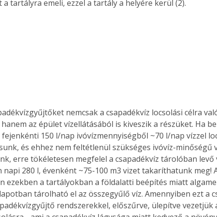
 a tartályra emeli, ezzel a tartály a helyére kerül (2). 
. A
megoldás,
padékvízgyűjtőket nemcsak a csapadékvíz locsolási célra val
 hanem az épület vízellátásából is kiveszik a részüket. Ha b
 fejenkénti 150 l/nap ivóvízmennyiségből ~70 l/nap vízzel lo
sunk, és ehhez nem feltétlenül szükséges ivóvíz-minőségű v
nk, erre tökéletesen megfelel a csapadékvíz tárolóban levő 
n napi 280 l, évenként ~75-100 m3 vizet takaríthatunk meg! 
ján ezekben a tartályokban a földalatti beépítés miatt algame
llapotban tárolható el az összegyűlő víz. Amennyiben ezt a c
padékvízgyűjtő rendszerekkel, előszűrve, ülepítve vezetjük a
olásra - ami a csapadékvíz lágysága miatt kedvező a növén