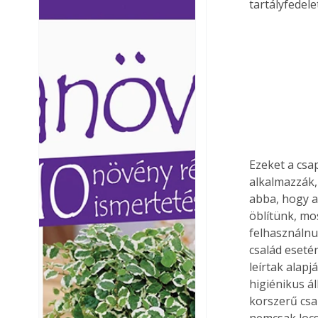
tartályfedelet
Ezermester lapszámai. A
Ezermester lapszámai
Laptapir kényelmes megoldás,
Laptapir kényelmes 
mert: – t
mert: – t
Ezeket a csa
alkalmazzák,
abba, hogy a
öblítünk, mo
felhasználnu
család eseté
leírtak alap
higiénikus á
korszerű csa
nemcsak locs