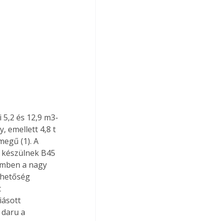
 5,2 és 12,9 m3-
, emellett 4,8 t 
megű (1). A 
 készülnek B45 
zemben a nagy 
thetőség 
 
iásott 
 daru a 