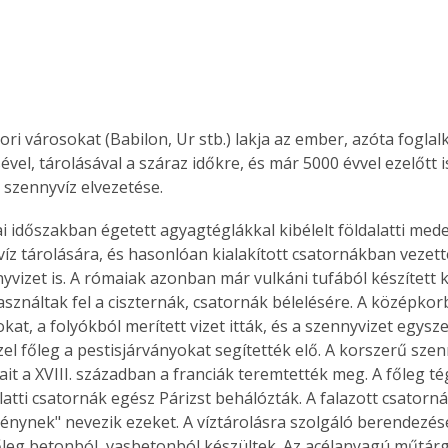
ri városokat (Babilon, Ur stb.) lakja az ember, azóta foglalk
vel, tárolásával a száraz időkre, és már 5000 évvel ezelőtt 
 szennyvíz elvezetése.
i időszakban égetett agyagtéglákkal kibélelt földalatti mede
víz tárolására, és hasonlóan kialakított csatornákban vezett
nyvizet is. A rómaiak azonban már vulkáni tufából készített 
sználtak fel a ciszternák, csatornák bélelésére. A középko
kat, a folyókból merített vizet itták, és a szennyvizet egysz
zel főleg a pestisjárványokat segítették elő. A korszerű szen
ait a XVIII. században a franciák teremtették meg. A főleg tég
alatti csatornák egész Párizst behálózták. A falazott csatorná
lvénynek" nevezik ezeket. A víztárolásra szolgáló berendezés
őleg betonból, vasbetonból készültek. Az acélanyagú műtárg