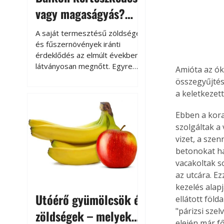
vagy magaságyás?
Helytakarékos
A saját termesztésű zöldségek
kertészkedés
és fűszernövények iránti
érdeklődés az elmúlt években
látványosan megnőtt. Egyre
Amióta az óko
többen szeretnék tudni, honnan
összegyűjtésé
származik az élelmiszer az
a keletkezett
asztalukra, miközben a
kertészkedés sokak számára
Ebben a kora
kikapcsolódást és feltöltődést
szolgáltak a 
is jelent.
vizet, a szen
betonokat ha
vacakoltak so
az utcára. Ez
kezelés alapj
Utóérő gyümölcsök és
ellátott föld
"párizsi sze
zöldségek – melyek
elején már f