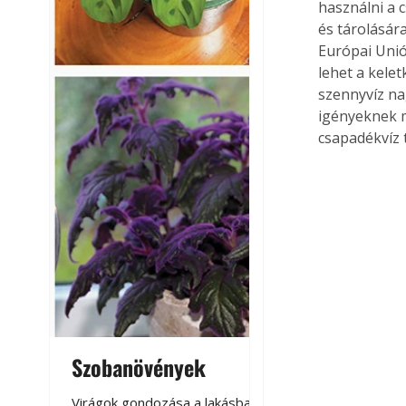
használni a 
és tárolására
Európai Unió
lehet a kelet
szennyvíz nag
igényeknek me
csapadékvíz 
Szobanövények
Virágoskert: k
teraszon, laká
Virágok gondozása a lakásban,