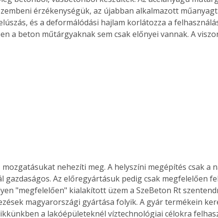
szembeni érzékenységük, az újabban alkalmazott műanyagta
felúszás, és a deformálódási hajlam korlátozza a felhasználá
n a beton műtárgyaknak sem csak előnyei vannak. A viszon
t, mozgatásukat nehezíti meg. A helyszíni megépítés csak a 
 gazdaságos. Az előregyártásuk pedig csak megfelelően fe
Ilyen "megfelelően" kialakított üzem a SzeBeton Rt szentendr
ezések magyarországi gyártása folyik. A gyár termékein ker
cikkünkben a lakóépületeknél víztechnológiai célokra felhas