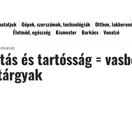
utatjuk
Gépek, szerszámok, technológiák
Otthon, lakberen
Életmód, egészség
Kismester
Barkács
Vonalzó
 olvasás
itás és tartósság = vas
tárgyak