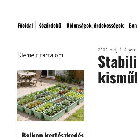
Főoldal
Közérdekű
Újdonságok, érdekességek
Bem
2008. máj. 1.
4 perc
Stabil
Kiemelt tartalom
kismű
Balkon kertészkedés