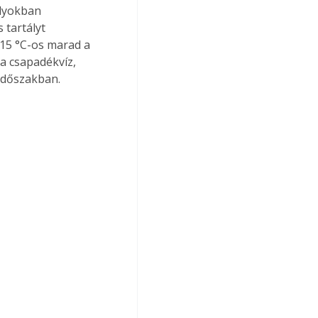
ályokban 
 tartályt 
2-15 °C-os marad a 
a csapadékvíz, 
időszakban. 