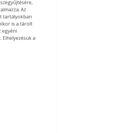
sszegyűjtésére, 
kalmazza. Az 
t tartályokban 
kor is a tárolt 
z egyéni 
. Elhelyezésük a 