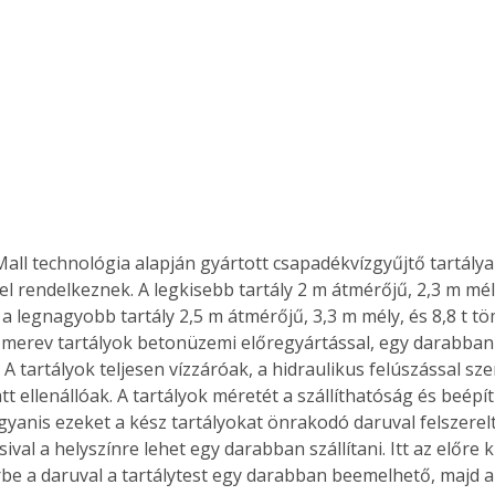
Együtt jobban megéri!
Bővebb információ itt!
k az
Együtt jobban megéri! A
mester
könyvek tetszőleges
er Old
párosítással kedvezményes
áron, 0 Ft postaköltséggel
ptapir új,
megrendelhetők!
all technológia alapján gyártott csapadékvízgyűjtő tartályai
és egyedi
el rendelkeznek. A legkisebb tartály 2 m átmérőjű, 2,3 m mély
tt
a legnagyobb tartály 2,5 m átmérőjű, 3,3 m mély, és 8,8 t tö
lvasására
merev tartályok betonüzemi előregyártással, egy darabban
elefonon
 A tartályok teljesen vízzáróak, a hidraulikus felúszással s
nyelmesen
t ellenállóak. A tartályok méretét a szállíthatóság és beépí
ben vagy
t is
gyanis ezeket a kész tartályokat önrakodó daruval felszerelt
. Bárhol,
val a helyszínre lehet egy darabban szállítani. Itt az előre k
ön élve
 a daruval a tartálytest egy darabban beemelhető, majd a
ashatók az