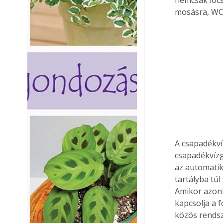
mosásra, WC 
A csapadékví
csapadékvízg
az automatik
tartályba túl
Amikor azonb
kapcsolja a 
közös rendsz