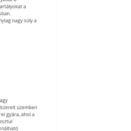
rtályokat a 
sban. 
ylag nagy súly a 
nagy 
lszerelt üzemben 
ei gyára, ahol a 
esztül 
ználható 