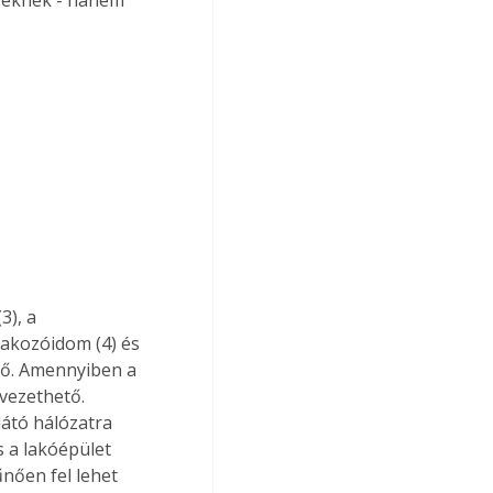
), a 
lakozóidom (4) és 
lő. Amennyiben a 
 vezethető. 
látó hálózatra 
 a lakóépület 
nően fel lehet 