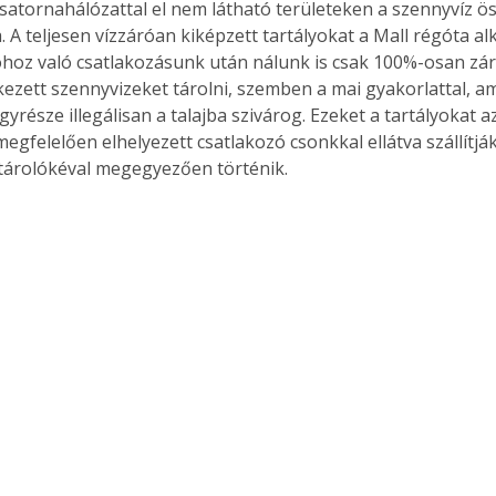
csatornahálózattal el nem látható területeken a szennyvíz ö
. A teljesen vízzáróan kiképzett tartályokat a Mall régóta al
hoz való csatlakozásunk után nálunk is csak 100%-osan zár
kezett szennyvizeket tárolni, szemben a mai gyakorlattal, ami
yrésze illegálisan a talajba szivárog. Ezeket a tartályokat a
gfelelően elhelyezett csatlakozó csonkkal ellátva szállítják
tárolókéval megegyezően történik. 
ertben,
Gyógyító növények: a
sban
természet kincsei az