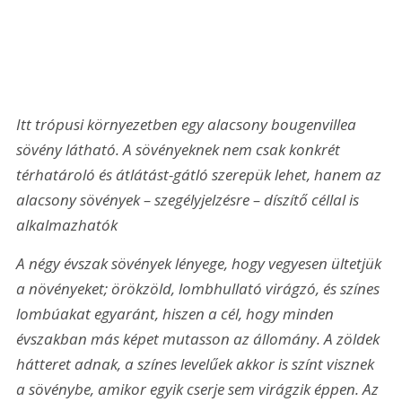
Itt trópusi környezetben egy alacsony bougenvillea 
sövény látható. A sövényeknek nem csak konkrét 
térhatároló és átlátást-gátló szerepük lehet, hanem az 
alacsony sövények – szegélyjelzésre – díszítő céllal is 
alkalmazhatók
A négy évszak sövények lényege, hogy vegyesen ültetjük 
a növényeket; örökzöld, lombhullató virágzó, és színes 
lombúakat egyaránt, hiszen a cél, hogy minden 
évszakban más képet mutasson az állomány. A zöldek 
hátteret adnak, a színes levelűek akkor is színt visznek 
a sövénybe, amikor egyik cserje sem virágzik éppen. Az 