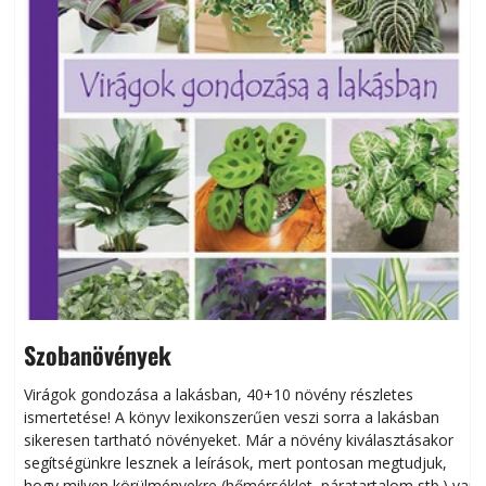
Szobanövények
Virágok gondozása a lakásban, 40+10 növény részletes
ismertetése! A könyv lexikonszerűen veszi sorra a lakásban
s
sikeresen tart­ha­tó növényeket. Már a növény kiválasztásakor
h
segítségünkre lesznek a leírások, mert pontosan megtudjuk,
k
hogy milyen körülményekre (hőmérséklet, páratartalom stb.) van