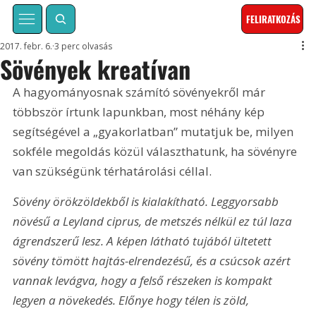
FELIRATKOZÁS
2017. febr. 6.
3 perc olvasás
Sövények kreatívan
A hagyományosnak számító sövényekről már 
többször írtunk lapunkban, most néhány kép 
segítségével a „gyakorlatban” mutatjuk be, milyen 
sokféle megoldás közül választhatunk, ha sövényre 
van szükségünk térhatárolási céllal.
Sövény örökzöldekből is kialakítható. Leggyorsabb 
növésű a Leyland ciprus, de metszés nélkül ez túl laza 
ágrendszerű lesz. A képen látható tujából ültetett 
sövény tömött hajtás-elrendezésű, és a csúcsok azért 
vannak levágva, hogy a felső részeken is kompakt 
legyen a növekedés. Előnye hogy télen is zöld, 