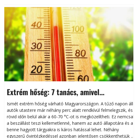
Extrém hőség: 7 tanács, amivel
megóvhatjuk autónkat a nyári károktól
Ismét extrém hőség várható Magyarországon. A tűző napon álló
autók utastere már néhány perc alatt rendkívül felmelegszik, és
rövid időn belül akár a 60-70 °C-ot is megközelítheti. Ez nemcsak
n
a beszállást teszi kellemetlenné, hanem az autó állapotára és a
benne hagyott tárgyakra is káros hatással lehet. Néhány
egyszerű óvintézkedéssel azonban jelentősen csökkenthetjük a