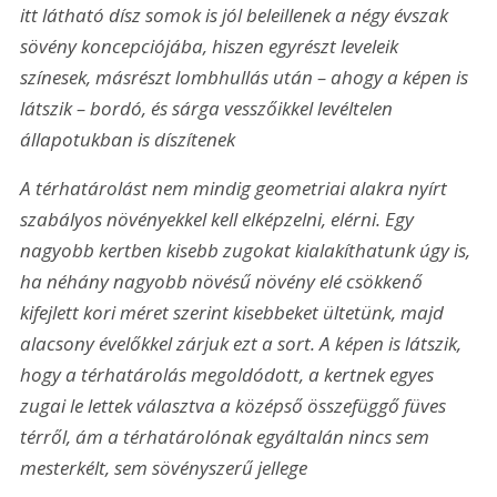
itt látható dísz somok is jól beleillenek a négy évszak 
sövény koncepciójába, hiszen egyrészt leveleik 
színesek, másrészt lombhullás után – ahogy a képen is 
látszik – bordó, és sárga vesszőikkel levéltelen 
állapotukban is díszítenek
A térhatárolást nem mindig geometriai alakra nyírt 
szabályos növényekkel kell elképzelni, elérni. Egy 
nagyobb kertben kisebb zugokat kialakíthatunk úgy is, 
ha néhány nagyobb növésű növény elé csökkenő 
kifejlett kori méret szerint kisebbeket ültetünk, majd 
alacsony évelőkkel zárjuk ezt a sort. A képen is látszik, 
hogy a térhatárolás megoldódott, a kertnek egyes 
zugai le lettek választva a középső összefüggő füves 
térről, ám a térhatárolónak egyáltalán nincs sem 
mesterkélt, sem sövényszerű jellege