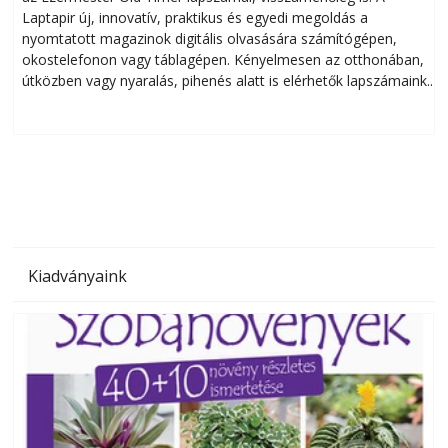
Laptapir új, innovatív, praktikus és egyedi megoldás a
L
nyomtatott magazinok digitális olvasására számítógépen,
okostelefonon vagy táblagépen. Kényelmesen az otthonában,
útközben vagy nyaralás, pihenés alatt is elérhetők lapszámaink.
ú
Bárhol, bármikor, akár külföldön élve vagy dolgozva is
B
olvashatók az Ezermester lapszámai. A Laptapir kényelmes
megoldás, mert: – t
Kiadványaink