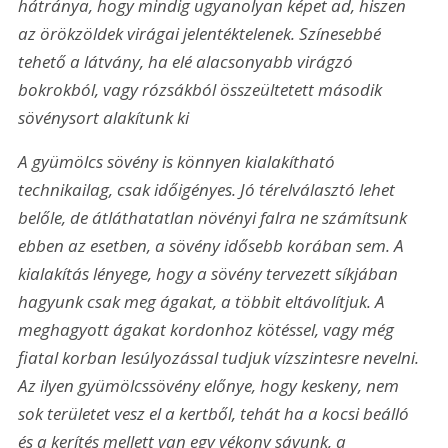
hátránya, hogy mindig ugyanolyan képet ad, hiszen 
az örökzöldek virágai jelentéktelenek. Színesebbé 
tehető a látvány, ha elé alacsonyabb virágzó 
bokrokból, vagy rózsákból összeültetett második 
sövénysort alakítunk ki
A gyümölcs sövény is könnyen kialakítható 
technikailag, csak időigényes. Jó térelválasztó lehet 
belőle, de átláthatatlan növényi falra ne számítsunk 
ebben az esetben, a sövény idősebb korában sem. A 
kialakítás lényege, hogy a sövény tervezett síkjában 
hagyunk csak meg ágakat, a többit eltávolítjuk. A 
meghagyott ágakat kordonhoz kötéssel, vagy még 
fiatal korban lesúlyozással tudjuk vízszintesre nevelni. 
Az ilyen gyümölcssövény előnye, hogy keskeny, nem 
sok területet vesz el a kertből, tehát ha a kocsi beálló 
és a kerítés mellett van egy vékony sávunk, a 