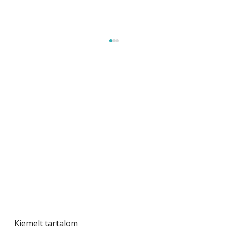
Beton járdalap készítése és lerakása – gyári
és saját készítésű megoldások
Kiemelt tartalom