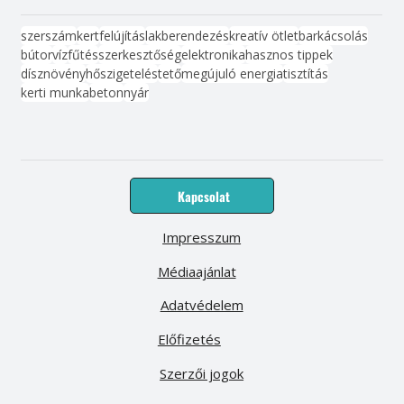
szerszám
kert
felújítás
lakberendezés
kreatív ötlet
barkácsolás
bútor
víz
fűtés
szerkesztőség
elektronika
hasznos tippek
dísznövény
hőszigetelés
tető
megújuló energia
tisztítás
kerti munka
beton
nyár
Kapcsolat
Impresszum
Médiaajánlat
Adatvédelem
Előfizetés
Szerzői jogok