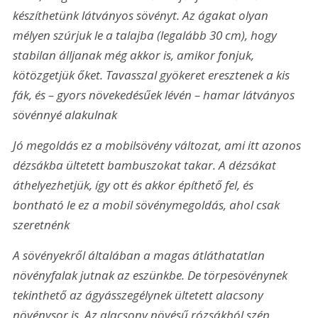
készíthetünk látványos sövényt. Az ágakat olyan 
mélyen szúrjuk le a talajba (legalább 30 cm), hogy 
stabilan álljanak még akkor is, amikor fonjuk, 
kötözgetjük őket. Tavasszal gyökeret eresztenek a kis 
fák, és – gyors növekedésűek lévén – hamar látványos 
sövénnyé alakulnak
Jó megoldás ez a mobilsövény változat, ami itt azonos 
dézsákba ültetett bambuszokat takar. A dézsákat 
áthelyezhetjük, így ott és akkor építhető fel, és 
bontható le ez a mobil sövénymegoldás, ahol csak 
szeretnénk
A sövényekről általában a magas átláthatatlan 
növényfalak jutnak az eszünkbe. De törpesövénynek 
tekinthető az ágyásszegélynek ültetett alacsony 
növénysor is. Az alacsony növésű rózsákból szép, 