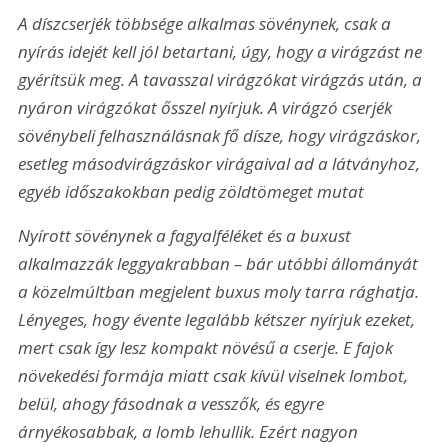
A díszcserjék többsége alkalmas sövénynek, csak a 
nyírás idejét kell jól betartani, úgy, hogy a virágzást ne 
gyérítsük meg. A tavasszal virágzókat virágzás után, a 
nyáron virágzókat ősszel nyírjuk. A virágzó cserjék 
sövénybeli felhasználásnak fő dísze, hogy virágzáskor, 
esetleg másodvirágzáskor virágaival ad a látványhoz, 
egyéb időszakokban pedig zöldtömeget mutat
Nyírott sövénynek a fagyalféléket és a buxust 
alkalmazzák leggyakrabban – bár utóbbi állományát 
a közelmúltban megjelent buxus moly tarra rághatja. 
Lényeges, hogy évente legalább kétszer nyírjuk ezeket, 
mert csak így lesz kompakt növésű a cserje. E fajok 
növekedési formája miatt csak kívül viselnek lombot, 
belül, ahogy fásodnak a vesszők, és egyre 
árnyékosabbak, a lomb lehullik. Ezért nagyon 