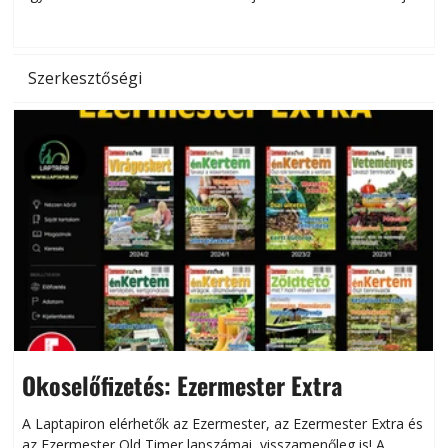
hőség káros hatásait.
l
Szerkesztőségi
Okoselőfizetés: Ezermester Extra
A Laptapiron elérhetők az Ezermester, az Ezermester Extra és
az Ezermester Old Timer lapszámai, visszamenőleg is! A