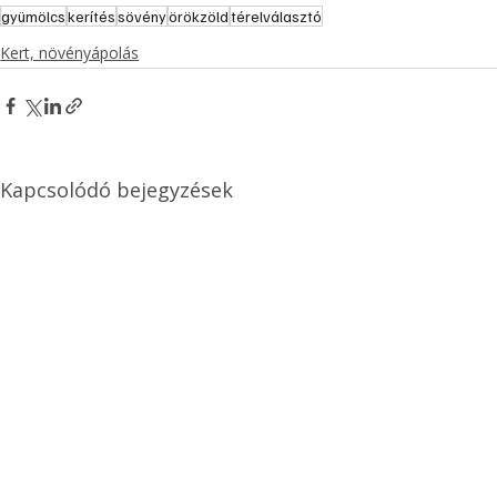
gyümölcs
kerítés
sövény
örökzöld
térelválasztó
Kert, növényápolás
Kapcsolódó bejegyzések