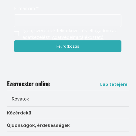
E-mail cím
*
Igen, szeretnék feliratkozni, és elfogadom az 
adatkezelést. 
Adatvédelmi tájékoztató
Feliratkozás
Ezermester online
Lap tetejére
Rovatok
Közérdekű
Újdonságok, érdekességek