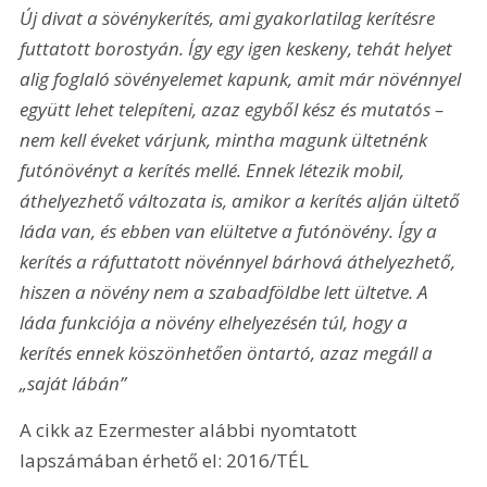
Új divat a sövénykerítés, ami gyakorlatilag kerítésre 
futtatott borostyán. Így egy igen keskeny, tehát helyet 
alig foglaló sövényelemet kapunk, amit már növénnyel 
együtt lehet telepíteni, azaz egyből kész és mutatós – 
nem kell éveket várjunk, mintha magunk ültetnénk 
futónövényt a kerítés mellé. Ennek létezik mobil, 
áthelyezhető változata is, amikor a kerítés alján ültető 
láda van, és ebben van elültetve a futónövény. Így a 
kerítés a ráfuttatott növénnyel bárhová áthelyezhető, 
hiszen a növény nem a szabadföldbe lett ültetve. A 
láda funkciója a növény elhelyezésén túl, hogy a 
kerítés ennek köszönhetően öntartó, azaz megáll a 
„saját lábán”
A cikk az Ezermester alábbi nyomtatott 
lapszámában érhető el: 2016/TÉL