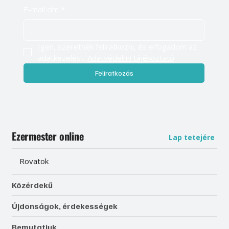
E-mail cím
*
Igen, szeretnék feliratkozni, és elfogadom az 
adatkezelést. 
Adatvédelmi tájékoztató
Feliratkozás
Ezermester online
Lap tetejére
Rovatok
Közérdekű
Újdonságok, érdekességek
Bemutatjuk