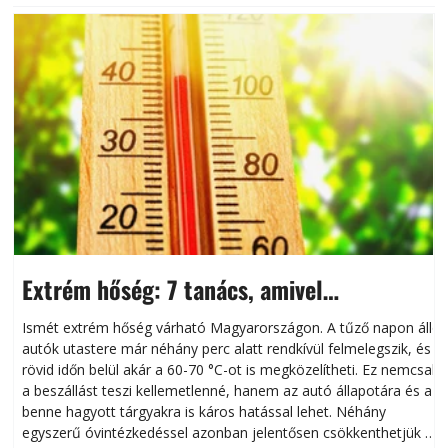
Extrém hőség: 7 tanács, amivel
megóvhatjuk autónkat a nyári károktól
Ismét extrém hőség várható Magyarországon. A tűző napon álló
autók utastere már néhány perc alatt rendkívül felmelegszik, és
rövid időn belül akár a 60-70 °C-ot is megközelítheti. Ez nemcsak
n
a beszállást teszi kellemetlenné, hanem az autó állapotára és a
benne hagyott tárgyakra is káros hatással lehet. Néhány
egyszerű óvintézkedéssel azonban jelentősen csökkenthetjük a