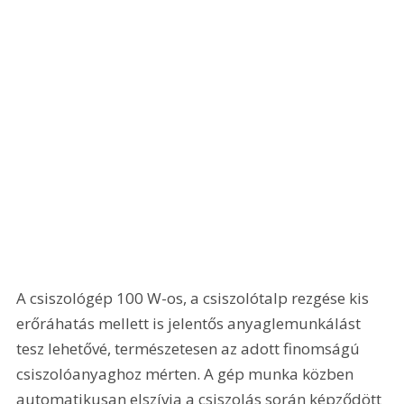
A csiszológép 100 W-os, a csiszolótalp rezgése kis 
erőráhatás mellett is jelentős anyaglemunkálást 
tesz lehetővé, természetesen az adott finomságú 
csiszolóanyaghoz mérten. A gép munka közben 
automatikusan elszívja a csiszolás során képződött 