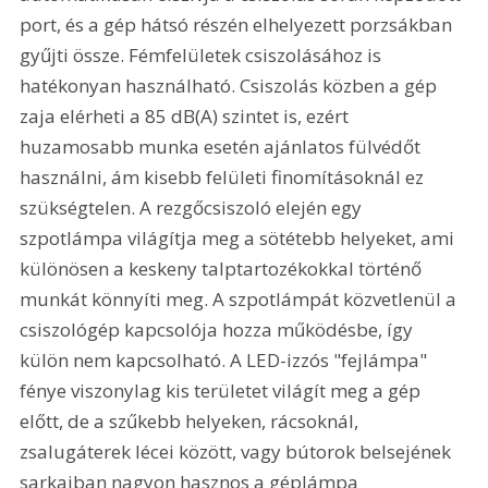
port, és a gép hátsó részén elhelyezett porzsákban 
gyűjti össze. Fémfelületek csiszolásához is 
hatékonyan használható. Csiszolás közben a gép 
zaja elérheti a 85 dB(A) szintet is, ezért 
huzamosabb munka esetén ajánlatos fülvédőt 
használni, ám kisebb felületi finomításoknál ez 
szükségtelen. A rezgőcsiszoló elején egy 
szpotlámpa világítja meg a sötétebb helyeket, ami 
különösen a keskeny talptartozékokkal történő 
munkát könnyíti meg. A szpotlámpát közvetlenül a 
csiszológép kapcsolója hozza működésbe, így 
külön nem kapcsolható. A LED-izzós "fejlámpa" 
fénye viszonylag kis területet világít meg a gép 
előtt, de a szűkebb helyeken, rácsoknál, 
zsalugáterek lécei között, vagy bútorok belsejének 
sarkaiban nagyon hasznos a géplámpa 