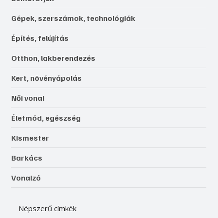
Gépek, szerszámok, technológiák
Építés, felújítás
Otthon, lakberendezés
Kert, növényápolás
Női vonal
Életmód, egészség
Kismester
Barkács
Vonalzó
Népszerű címkék