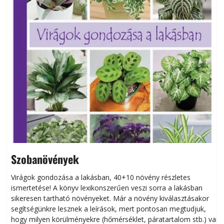
Szobanövények
Virágok gondozása a lakásban, 40+10 növény részletes
ismertetése! A könyv lexikonszerűen veszi sorra a lakásban
s
sikeresen tart­ha­tó növényeket. Már a növény kiválasztásakor
h
segítségünkre lesznek a leírások, mert pontosan megtudjuk,
k
hogy milyen körülményekre (hőmérséklet, páratartalom stb.) van