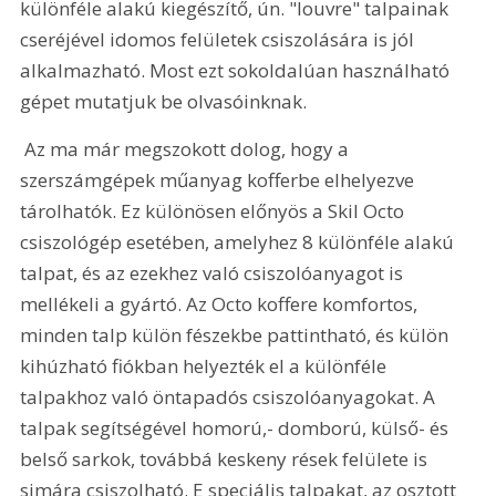
különféle alakú kiegészítő, ún. "louvre" talpainak 
cseréjével idomos felületek csiszolására is jól 
alkalmazható. Most ezt sokoldalúan használható 
gépet mutatjuk be olvasóinknak.
 Az ma már megszokott dolog, hogy a 
szerszámgépek műanyag kofferbe elhelyezve 
tárolhatók. Ez különösen előnyös a Skil Octo 
csiszológép esetében, amelyhez 8 különféle alakú 
talpat, és az ezekhez való csiszolóanyagot is 
mellékeli a gyártó. Az Octo koffere komfortos, 
minden talp külön fészekbe pattintható, és külön 
kihúzható fiókban helyezték el a különféle 
talpakhoz való öntapadós csiszolóanyagokat. A 
talpak segítségével homorú,- domború, külső- és 
belső sarkok, továbbá keskeny rések felülete is 
simára csiszolható. E speciális talpakat, az osztott 