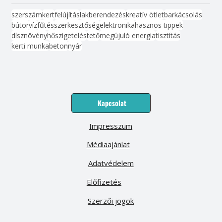
szerszám
kert
felújítás
lakberendezés
kreatív ötlet
barkácsolás
bútor
víz
fűtés
szerkesztőség
elektronika
hasznos tippek
dísznövény
hőszigetelés
tető
megújuló energia
tisztítás
kerti munka
beton
nyár
Kapcsolat
Impresszum
Médiaajánlat
Adatvédelem
Előfizetés
Szerzői jogok