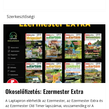
hőség káros hatásait.
l
Szerkesztőségi
Okoselőfizetés: Ezermester Extra
A Laptapiron elérhetők az Ezermester, az Ezermester Extra és
az Ezermester Old Timer lapszámai, visszamenőleg is! A