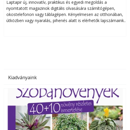
Laptapir új, innovatív, praktikus és egyedi megoldás a
L
nyomtatott magazinok digitális olvasására számítógépen,
okostelefonon vagy táblagépen. Kényelmesen az otthonában,
útközben vagy nyaralás, pihenés alatt is elérhetők lapszámaink.
ú
Bárhol, bármikor, akár külföldön élve vagy dolgozva is
B
olvashatók az Ezermester lapszámai. A Laptapir kényelmes
megoldás, mert: – t
Kiadványaink