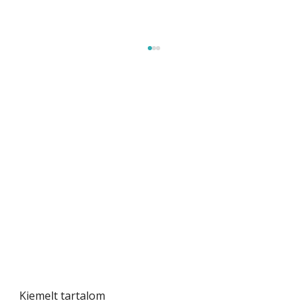
A varrógép és a varrás
Kiemelt tartalom