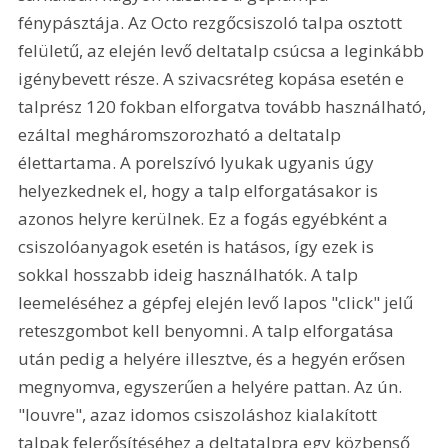
fénypásztája. Az Octo rezgőcsiszoló talpa osztott 
felületű, az elején levő deltatalp csúcsa a leginkább 
igénybevett része. A szivacsréteg kopása esetén e 
talprész 120 fokban elforgatva tovább használható, 
ezáltal megháromszorozható a deltatalp 
élettartama. A porelszívó lyukak ugyanis úgy 
helyezkednek el, hogy a talp elforgatásakor is 
azonos helyre kerülnek. Ez a fogás egyébként a 
csiszolóanyagok esetén is hatásos, így ezek is 
sokkal hosszabb ideig használhatók. A talp 
leemeléséhez a gépfej elején levő lapos "click" jelű 
reteszgombot kell benyomni. A talp elforgatása 
után pedig a helyére illesztve, és a hegyén erősen 
megnyomva, egyszerűen a helyére pattan. Az ún. 
"louvre", azaz idomos csiszoláshoz kialakított 
talpak felerősítéséhez a deltatalpra egy közbenső 