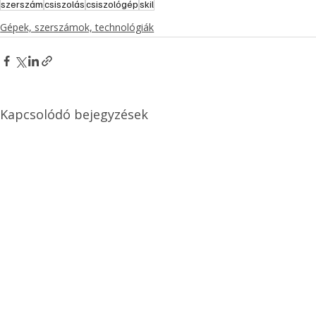
szerszám
csiszolás
csiszológép
skil
Gépek, szerszámok, technológiák
Kapcsolódó bejegyzések