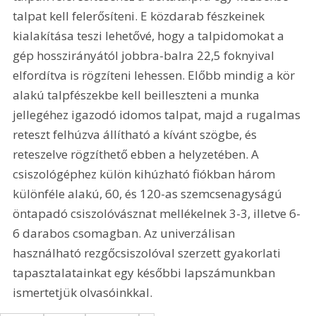
talpat kell felerősíteni. E közdarab fészkeinek 
kialakítása teszi lehetővé, hogy a talpidomokat a 
gép hosszirányától jobbra-balra 22,5 foknyival 
elfordítva is rögzíteni lehessen. Előbb mindig a kör 
alakú talpfészekbe kell beilleszteni a munka 
jellegéhez igazodó idomos talpat, majd a rugalmas 
reteszt felhúzva állítható a kívánt szögbe, és 
reteszelve rögzíthető ebben a helyzetében. A 
csiszológéphez külön kihúzható fiókban három 
különféle alakú, 60, és 120-as szemcsenagyságú 
öntapadó csiszolóvásznat mellékelnek 3-3, illetve 6-
6 darabos csomagban. Az univerzálisan 
használható rezgőcsiszolóval szerzett gyakorlati 
tapasztalatainkat egy későbbi lapszámunkban 
ismertetjük olvasóinkkal.