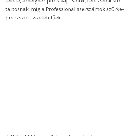
fekete, amelyhez piros kapcsolók, reteszelők stb. 
tartoznak, míg a Professional szerszámok szürke-
piros színösszetételűek. 