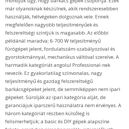
mondjuk úgy, hogy barkács gépek csoportja. Ezek 
már olyanoknak készülnek, akik rendszeresebben 
használják, hétvégeken dolgoznak vele. Ennek 
megfelelően nagyobb teljesítményűek és 
felszereltségi szintjük is magasabb. Az előbbi 
példánál maradva; 6-700 W teljesítményű 
fúrógépet jelent, fordulatszám-szabályozóval és 
gyorstokmánnyal, mechanikus váltóval szerelve. A 
harmadik kategóriát angolul Professional-nek 
nevezik. Ez gyakorlatilag színvonalas, nagy 
teljesítményű és gazdag felszereltségű 
barkácsgépeket jelent, de semmiképpen nem ipari 
gépeket. Súrolják az ipari kategória alját, de 
garanciájuk iparszerű használatra nem érvényes. A 
három kategóriát részben külsőleg is 
felismerhetjük; a basic és DIY gépek alapszíne 