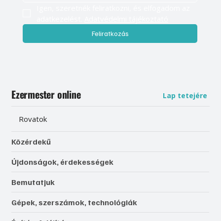
Igen, szeretnék feliratkozni, és elfogadom az 
adatkezelést. 
Adatvédelmi tájékoztató
Feliratkozás
Ezermester online
Lap tetejére
Rovatok
Közérdekű
Újdonságok, érdekességek
Bemutatjuk
Gépek, szerszámok, technológiák