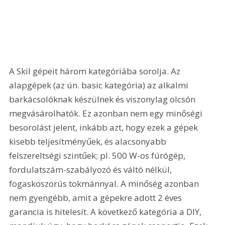
A Skil gépeit három kategóriába sorolja. Az 
alapgépek (az ún. basic kategória) az alkalmi 
barkácsolóknak készülnek és viszonylag olcsón 
megvásárolhatók. Ez azonban nem egy minőségi 
besorolást jelent, inkább azt, hogy ezek a gépek 
kisebb teljesítményűek, és alacsonyabb 
felszereltségi szintűek; pl. 500 W-os fúrógép, 
fordulatszám-szabályozó és váltó nélkül, 
fogaskoszorús tokmánnyal. A minőség azonban 
nem gyengébb, amit a gépekre adott 2 éves 
garancia is hitelesít. A következő kategória a DIY, 