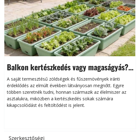
Balkon kertészkedés vagy magaságyás?
Helytakarékos kertészkedés
A saját termesztésű zöldségek és fűszernövények iránti
érdeklődés az elmúlt években látványosan megnőtt. Egyre
többen szeretnék tudni, honnan származik az élelmiszer az
l
asztalukra, miközben a kertészkedés sokak számára
kikapcsolódást és feltöltődést is jelent.
é
d
Szerkesztőségi