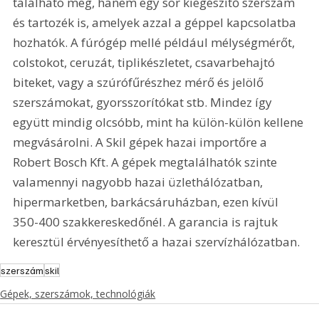
található meg, hanem egy sor kiegészítő szerszám 
és tartozék is, amelyek azzal a géppel kapcsolatba 
hozhatók. A fúrógép mellé például mélységmérőt,  
colstokot, ceruzát, tiplikészletet, csavarbehajtó 
biteket, vagy a szúrófűrészhez mérő és jelölő 
szerszámokat, gyorsszorítókat stb. Mindez így 
együtt mindig olcsóbb, mint ha külön-külön kellene 
megvásárolni. A Skil gépek hazai importőre a 
Robert Bosch Kft. A gépek megtalálhatók szinte 
valamennyi nagyobb hazai üzlethálózatban, 
hipermarketben, barkácsáruházban, ezen kívül 
350-400 szakkereskedőnél. A garancia is rajtuk 
keresztül érvényesíthető a hazai szervízhálózatban. 
szerszám
skil
Gépek, szerszámok, technológiák