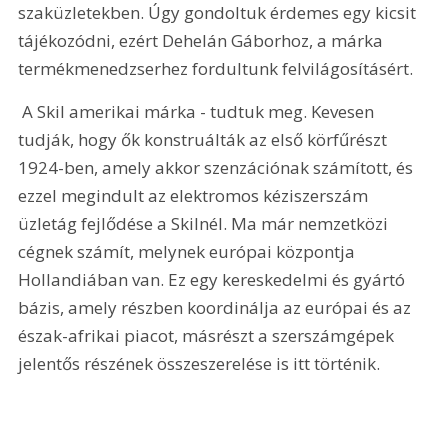
szaküzletekben. Úgy gondoltuk érdemes egy kicsit 
tájékozódni, ezért Dehelán Gáborhoz, a márka 
termékmenedzserhez fordultunk felvilágosításért.
 A Skil amerikai márka - tudtuk meg. Kevesen 
tudják, hogy ők konstruálták az első körfűrészt 
1924-ben, amely akkor szenzációnak számított, és 
ezzel megindult az elektromos kéziszerszám 
üzletág fejlődése a Skilnél. Ma már nemzetközi 
cégnek számít, melynek európai központja 
Hollandiában van. Ez egy kereskedelmi és gyártó 
bázis, amely részben koordinálja az európai és az 
észak-afrikai piacot, másrészt a szerszámgépek 
jelentős részének összeszerelése is itt történik. 