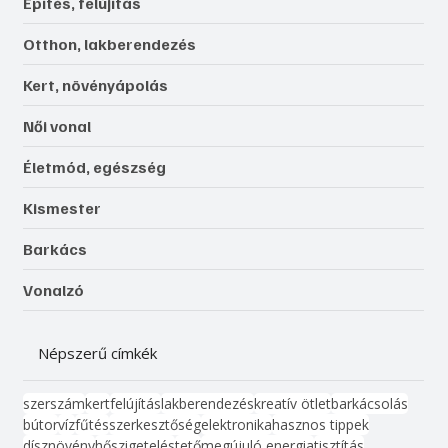
Építés, felújítás
Otthon, lakberendezés
Kert, növényápolás
Női vonal
Életmód, egészség
Kismester
Barkács
Vonalzó
Népszerű címkék
szerszám
kert
felújítás
lakberendezés
kreatív ötlet
barkácsolás
bútor
víz
fűtés
szerkesztőség
elektronika
hasznos tippek
dísznövény
hőszigetelés
tető
megújuló energia
tisztítás