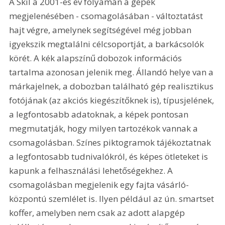
A Skil a 2001-es év folyamán a gépek 
megjelenésében - csomagolásában - változtatást 
hajt végre, amelynek segítségével még jobban 
igyekszik megtalálni célcsoportját, a barkácsolók 
körét. A kék alapszínű dobozok információs 
tartalma azonosan jelenik meg. Állandó helye van a 
márkajelnek, a dobozban található gép realisztikus 
fotójának (az akciós kiegészítőknek is), típusjelének, 
a legfontosabb adatoknak, a képek pontosan 
megmutatják, hogy milyen tartozékok vannak a 
csomagolásban. Színes piktogramok tájékoztatnak 
a legfontosabb tudnivalókról, és képes ötleteket is 
kapunk a felhasználási lehetőségekhez. A 
csomagolásban megjelenik egy fajta vásárló-
központú szemlélet is. Ilyen például az ún. smartset 
koffer, amelyben nem csak az adott alapgép 