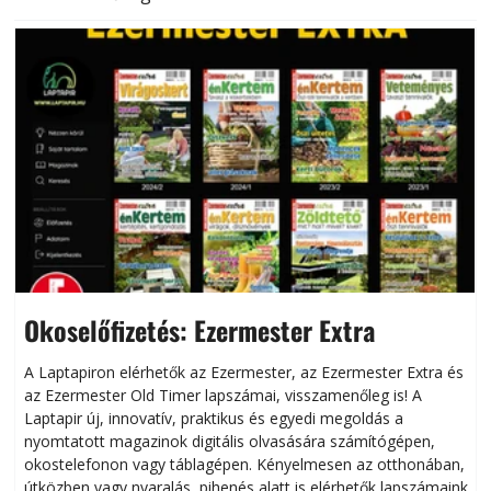
Okoselőfizetés: Ezermester Extra
A Laptapiron elérhetők az Ezermester, az Ezermester Extra és
az Ezermester Old Timer lapszámai, visszamenőleg is! A
Laptapir új, innovatív, praktikus és egyedi megoldás a
L
nyomtatott magazinok digitális olvasására számítógépen,
okostelefonon vagy táblagépen. Kényelmesen az otthonában,
útközben vagy nyaralás, pihenés alatt is elérhetők lapszámaink.
ú