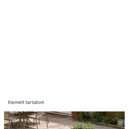
A varrógép és a varrás
Kiemelt tartalom