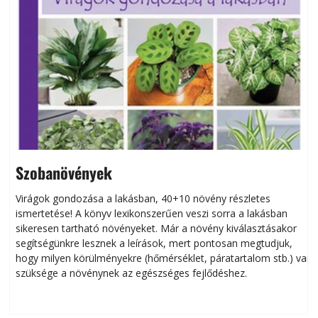
Szobanövények
Virágok gondozása a lakásban, 40+10 növény részletes
ismertetése! A könyv lexikonszerűen veszi sorra a lakásban
s
sikeresen tart­ha­tó növényeket. Már a növény kiválasztásakor
h
segítségünkre lesznek a leírások, mert pontosan megtudjuk,
k
hogy milyen körülményekre (hőmérséklet, páratartalom stb.) van
szüksége a növénynek az egészséges fejlődéshez.
t