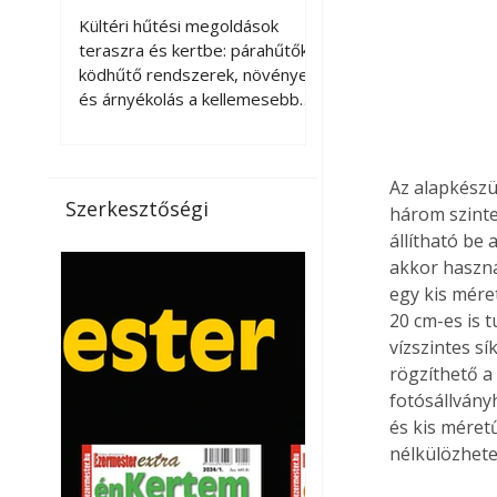
kellemesebbé a
Kültéri hűtési megoldások
teraszt és a kertet?
teraszra és kertbe: párahűtők,
ködhűtő rendszerek, növények
és árnyékolás a kellemesebb
nyári mikroklímáért. A kültéri
hűtés kérdése az utóbbi
években egyre nagyobb
Az alapkészül
jelentőséget kapott, ahogy a
Szerkesztőségi
három szinte
nyári hőhullámok gyakoribbá és
állítható be 
intenzívebbé váltak. Míg
akkor haszná
korábban elsősorban a beltéri
egy kis mére
klímaberendezések jelentették
a megoldást a meleg ellen, ma
20 cm-es is 
már egyre többen keresnek
vízszintes sí
olyan kültéri hűtési
rögzíthető a
lehetőségeket is, amelyek a
fotósállvány
teraszok, erkélyek, kertek vagy
és kis méret
vendégl
nélkülözhetet