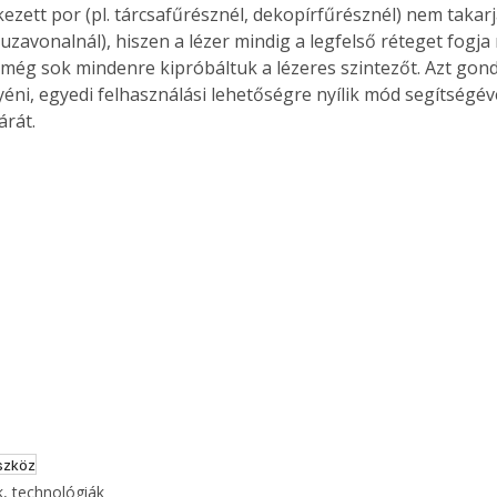
ezett por (pl. tárcsafűrésznél, dekopírfűrésznél) nem takarja 
uzavonalnál), hiszen a lézer mindig a legfelső réteget fogja 
 még sok mindenre kipróbáltuk a lézeres szintezőt. Azt gond
éni, egyedi felhasználási lehetőségre nyílik mód segítségév
árát.
szköz
, technológiák