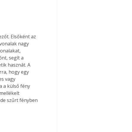
zőt. Elsőként az 
 vonalak nagy 
vonalakat, 
nt, segít a 
ik hasznát. A 
rra, hogy egy 
es vagy 
a a külső fény 
mellékelt 
de szűrt fényben 