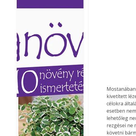
Ezermester lapszámai. A
Ezermester lapszámai
Laptapir kényelmes megoldás,
Laptapir kényelmes 
mert: – t
mert: – t
Mostanában e
kivetített l
célokra által
esetben nem 
lehetőleg ne
rezgései ne 
követni bárm