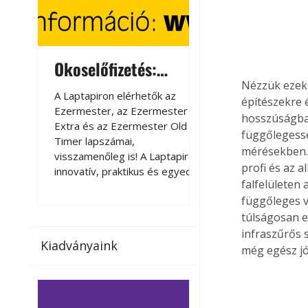
Okoselőfizetés:
Okoselőfizetés
Nézzük ezek 
Ezermester Extra
A Laptapiron elérhetők az
A Laptapiron elérhető
építészekre 
Ezermester, az Ezermester
Ezermester, az Ezer
hosszúságban 
Extra és az Ezermester Old
Extra és az Ezermest
függőlegesség
Timer lapszámai,
Timer lapszámai,
mérésekben. 
visszamenőleg is! A Laptapir új,
visszamenőleg is! A La
profi és az 
innovatív, praktikus és egyedi
innovatív, praktikus 
falfelületen
megoldás a nyomtatott
megoldás a nyomtato
függőleges vo
magazinok digitális olvasására
magazinok digitális o
számítógépen, okostelefonon
számítógépen, okost
túlságosan e
vagy táblagépen. Kényelmesen
vagy táblagépen. Ké
infraszűrős
Kiadványaink
az otthonában, útközben vagy
az otthonában, útköz
még egész jó
nyaralás, pihenés alatt is
nyaralás, pihenés alat
elérhetők lapszámaink. Bárhol,
elérhetők lapszámaink
bármikor, akár külföldön élve
bármikor, akár külföld
vagy dolgozva is olvashatók az
vagy dolgozva is olv