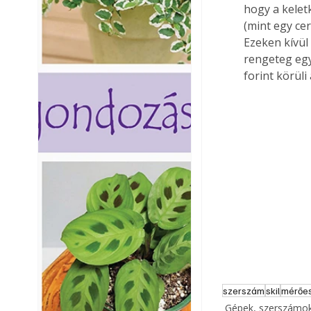
hogy a keletk
(mint egy cer
Ezeken kívül
rengeteg egy
forint körüli 
szerszám
skil
mérőe
Gépek, szerszámok