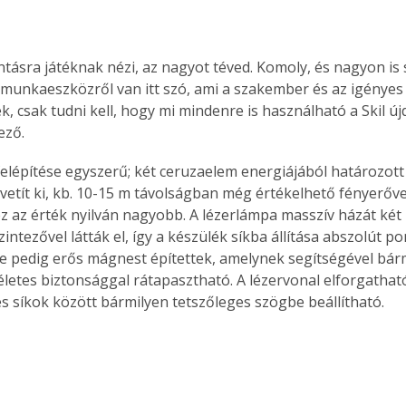
antásra játéknak nézi, az nagyot téved. Komoly, és nagyon is
munkaeszközről van itt szó, ami a szakember és az igényes
k, csak tudni kell, hogy mi mindenre is használható a Skil új
ező.
felépítése egyszerű; két ceruzaelem energiájából határozott
 vetít ki, kb. 10-15 m távolságban még értékelhető fényerőv
 ez az érték nyilván nagyobb. A lézerlámpa masszív házát két 
ntezővel látták el, így a készülék síkba állítása abszolút po
be pedig erős mágnest építettek, amelynek segítségével bármi
életes biztonsággal rátapasztható. A lézervonal elforgatható,
s síkok között bármilyen tetszőleges szögbe beállítható. 