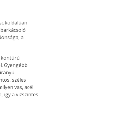
 sokoldalúan 
 barkácsoló 
donsága, a 
 kontúrú 
el. Gyengébb 
irányú 
ntos, széles 
lyen vas, acél 
 így a vízszintes 