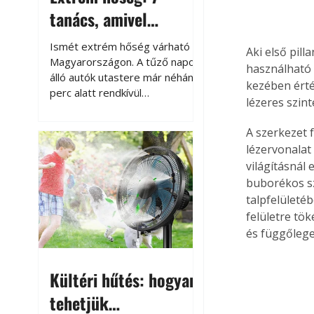
tanács, amivel
megóvhatjuk
Ismét extrém hőség várható
Aki első pill
autónkat a nyári
Magyarországon. A tűző napon
használható 
álló autók utastere már néhány
károktól
kezében érté
perc alatt rendkívül
lézeres szint
felmelegszik, és rövid időn belül
akár a 60-70 °C-ot is
A szerkezet 
megközelítheti. Ez nemcsak a
lézervonalat
beszállást teszi kellemetlenné,
világításnál
hanem az autó állapotára és a
buborékos szi
benne hagyott tárgyakra is
talpfelületé
káros hatással lehet. Néhány
egyszerű óvintézkedéssel
felületre tök
azonban jelentősen
és függőlege
csökkenthetjük a hőség káros
hatásait.
Kültéri hűtés: hogyan
tehetjük