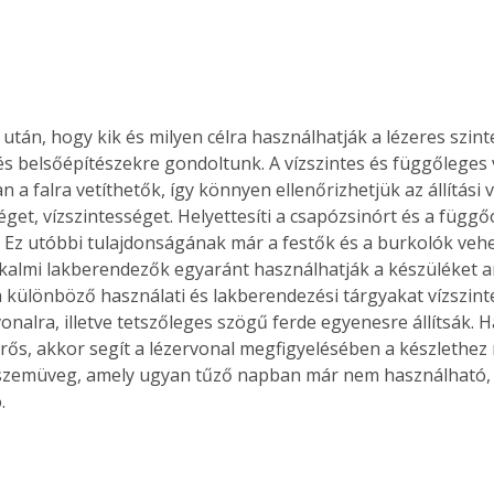
Együtt jobban megéri!
után, hogy kik és milyen célra használhatják a lézeres szinte
Bővebb információ itt!
k az
Együtt jobban megéri! A
és belsőépítészekre gondoltunk. A vízszintes és függőleges
mester
könyvek tetszőleges
a falra vetíthetők, így könnyen ellenőrizhetjük az állítási 
er Old
párosítással kedvezményes
et, vízszintességet. Helyettesíti a csapózsinórt és a függőó
áron, 0 Ft postaköltséggel
Ez utóbbi tulajdonságának már a festők és a burkolók vehet
ptapir új,
megrendelhetők!
alkalmi lakberendezők egyaránt használhatják a készüléket a
és egyedi
 a különböző használati és lakberendezési tárgyakat vízszint
tt
nalra, illetve tetszőleges szögű ferde egyenesre állítsák. H
lvasására
elefonon
rős, akkor segít a lézervonal megfigyelésében a készlethez 
nyelmesen
 szemüveg, amely ugyan tűző napban már nem használható, 
ben vagy
. 
t is
. Bárhol,
ön élve
ashatók az