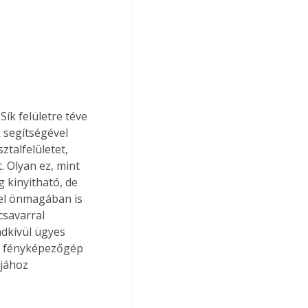
ík felületre téve 
 segítségével 
ztalfelületet, 
 Olyan ez, mint 
 kinyitható, de 
vel önmagában is 
csavarral 
ndkívül ügyes 
ik fényképezőgép 
jához 