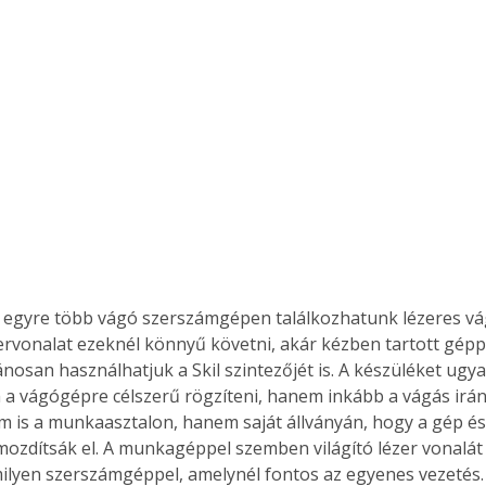
. A
megoldás,
gyre több vágó szerszámgépen találkozhatunk lézeres vágá
ézervonalat ezeknél könnyű követni, akár kézben tartott géppe
ánosan használhatjuk a Skil szintezőjét is. A készüléket ugy
a vágógépre célszerű rögzíteni, hanem inkább a vágás irá
m is a munkaasztalon, hanem saját állványán, hogy a gép és 
mozdítsák el. A munkagéppel szemben világító lézer vonalá
ilyen szerszámgéppel, amelynél fontos az egyenes vezetés. 