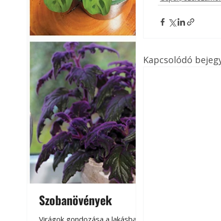
Kapcsolódó bejeg
Szobanövények
Virágoskert: k
teraszon, laká
Virágok gondozása a lakásban,