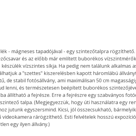
ék - mágneses tapadójával - egy szintezőtalpra rögzíthető. S
zőcsavar és az előbb már említett buborékos vízszintmérők
a készülék vízszintes síkja. Ha pedig nem találunk alkalmas as
lhatjuk a "szettes" kiszerelésben kapott háromlábú állványt.
tű, de stabil fotósállvány, ami maximálisan 50 cm magasságig
tud lenni, és természetesen beépített buborékos szintezőjé
kba állítható a fejrésze. Erre a fejrészre egy szabványos fotó
 szintező talpa. (Megjegyezzük, hogy úti használatra egy re
hoz jutunk egyszersmind. Kicsi, jól összecsukható, bármely
ű videokamera rárögzíthető. Esti felvételek hosszú expozíció
len egy ilyen állvány.) 