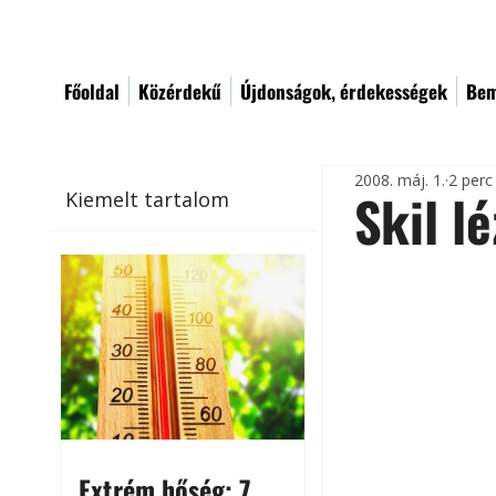
Főoldal
Közérdekű
Újdonságok, érdekességek
Bem
2008. máj. 1.
2 perc
Skil l
Kiemelt tartalom
Extrém hőség: 7