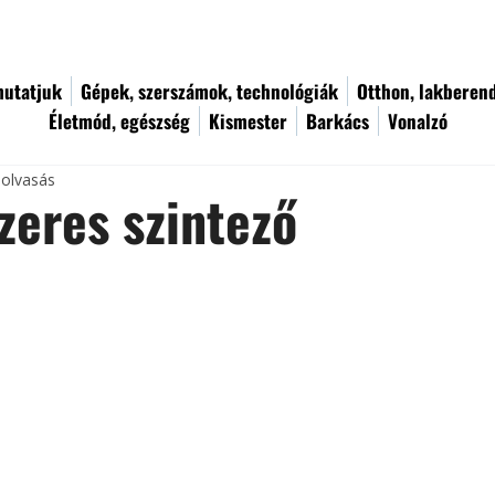
utatjuk
Gépek, szerszámok, technológiák
Otthon, lakberen
Életmód, egészség
Kismester
Barkács
Vonalzó
 olvasás
ézeres szintező