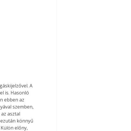
skijelzővel. A 
l is. Hasonló 
an ebben az 
nyával szemben, 
az asztal 
t ezután könnyű 
Külön előny, 