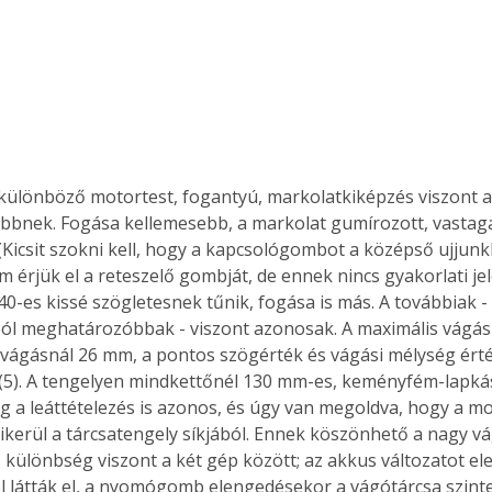
különböző motortest, fogantyú, markolatkiképzés viszont a
ebbnek. Fogása kellemesebb, a markolat gumírozott, vastag
 (Kicsit szokni kell, hogy a kapcsológombot a középső ujjunk
 érjük el a reteszelő gombját, de ennek nincs gyakorlati je
40-es kissé szögletesnek tűnik, fogása is más. A továbbiak - 
l meghatározóbbak - viszont azonosak. A maximális vágás
 vágásnál 26 mm, a pontos szögérték és vágási mélység érté
 (5). A tengelyen mindkettőnél 130 mm-es, keményfém-lapkás
ég a leáttételezés is azonos, és úgy van megoldva, hogy a mo
ikerül a tárcsatengely síkjából. Ennek köszönhető a nagy vá
 különbség viszont a két gép között; az akkus változatot el
l látták el, a nyomógomb elengedésekor a vágótárcsa szinte