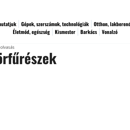
utatjuk
Gépek, szerszámok, technológiák
Otthon, lakberen
Életmód, egészség
Kismester
Barkács
Vonalzó
 olvasás
örfűrészek