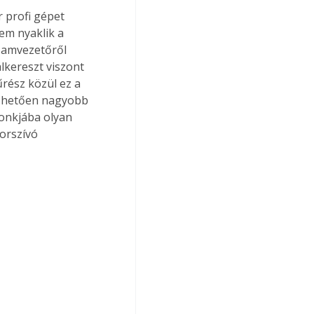
 profi gépet 
nem nyaklik a 
zamvezetőről 
lkereszt viszont 
rész közül ez a 
ezhetően nagyobb 
sonkjába olyan 
orszívó 