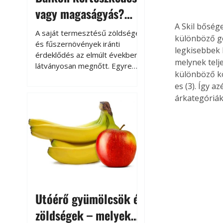
vagy magaságyás?
Helytakarékos
A Skil bőség
A saját termesztésű zöldségek
különböző gé
kertészkedés
és fűszernövények iránti
legkisebbek k
érdeklődés az elmúlt években
melynek telj
látványosan megnőtt. Egyre
különböző kö
többen szeretnék tudni, honnan
es (3). Így 
származik az élelmiszer az
árkategóriák
asztalukra, miközben a
kertészkedés sokak számára
kikapcsolódást és feltöltődést
is jelent.
Utóérő gyümölcsök és
zöldségek – melyek