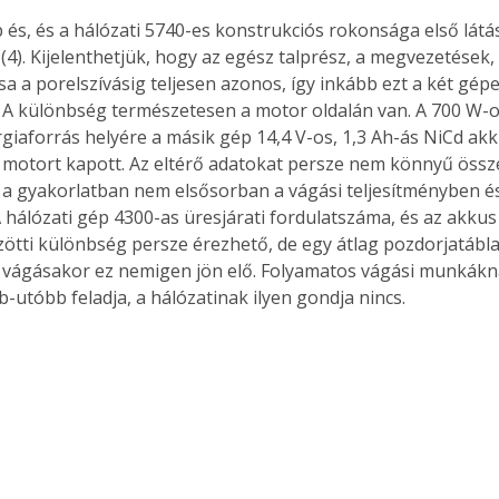
 és, és a hálózati 5740-es konstrukciós rokonsága első látás
4). Kijelenthetjük, hogy az egész talprész, a megvezetések,
 a porelszívásig teljesen azonos, így inkább ezt a két gép
 A különbség természetesen a motor oldalán van. A 700 W-o
rgiaforrás helyére a másik gép 14,4 V-os, 1,3 Ah-ás NiCd akku
otort kapott. Az eltérő adatokat persze nem könnyű összeh
a gyakorlatban nem elsősorban a vágási teljesítményben és
 hálózati gép 4300-as üresjárati fordulatszáma, és az akkus
zötti különbség persze érezhető, de egy átlag pozdorjatábla
 vágásakor ez nemigen jön elő. Folyamatos vágási munkákn
-utóbb feladja, a hálózatinak ilyen gondja nincs. 