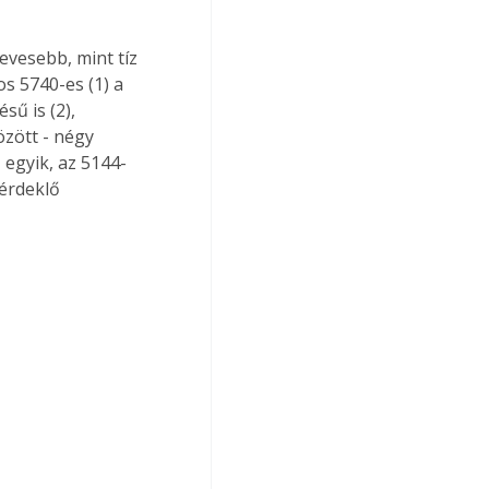
vesebb, mint tíz 
s 5740-es (1) a 
ű is (2), 
zött - négy 
 egyik, az 5144-
érdeklő 