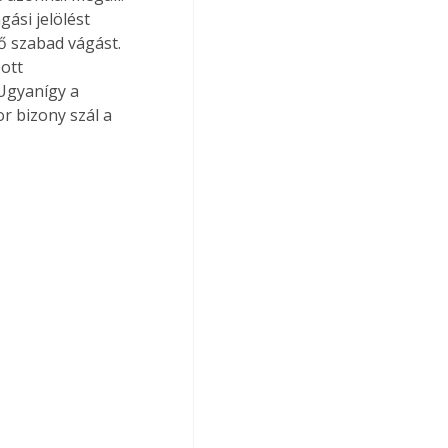
ási jelölést 
nő szabad vágást. 
ott 
Ugyanígy a 
r bizony szál a 