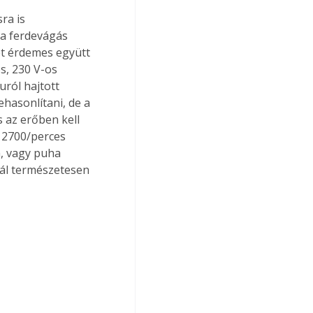
ra is 
 a ferdevágás 
et érdemes együtt 
s, 230 V-os 
ról hajtott 
asonlítani, de a 
 az erőben kell 
 2700/perces 
, vagy puha 
ál természetesen 