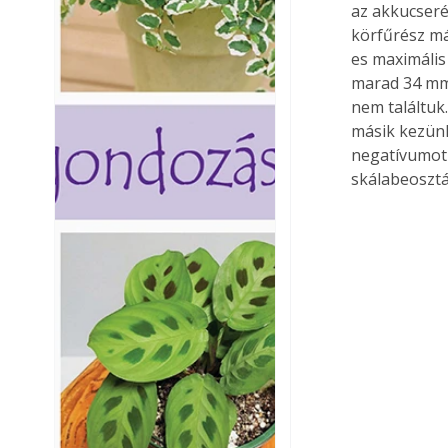
az akkucseré
körfűrész má
es maximális
marad 34 mm.
nem találtuk
másik kezünk
negatívumot 
skálabeosztá