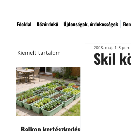
Főoldal
Közérdekű
Újdonságok, érdekességek
Bem
2008. máj. 1.
3 perc
Skil k
Kiemelt tartalom
Balkon kertészkedés