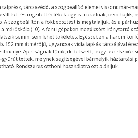
talprész, tárcsavédő, a szögbeállító elemei viszont már-már
beállított és rögzített értékek úgy is maradnak, nem hajlik, 
 A szögbeállítón a fokbeosztást is megtaláljuk, és a párhu
 a mérőskála (10). A fenti gépeken megdicsért iránytartó szá
 látszik semmi sem lehet tökéletes. Egészében a három körfű
. 152 mm átmérőjű, ugyancsak vídia lapkás tárcsájával ér
jesítménye. Apróságnak tűnik, de tetszett, hogy porelszívó c
-gyűrűt tettek, melynek segítségével bármelyik háztartási p
atható. Rendszeres otthoni használatra ezt ajánljuk. 
ertben,
Gyógyító növények: a
sban
természet kincsei az