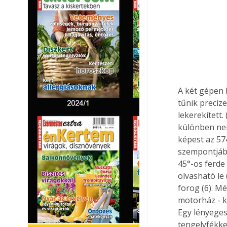
A két gépen 
tűnik precíz
lekerekített.
különben nem
képest az 57
szempontjábó
45°-os ferde
olvasható le
forog (6). M
motorház - k
Egy lényeges
tengelyfékke