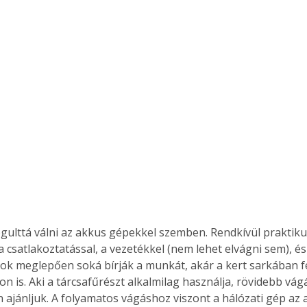
. A
megoldás,
gulttá válni az akkus gépekkel szemben. Rendkívül praktiku
 a csatlakoztatással, a vezetékkel (nem lehet elvágni sem), és
k meglepően soká bírják a munkát, akár a kert sarkában fel
n is. Aki a tárcsafűrészt alkalmilag használja, rövidebb vá
 ajánljuk. A folyamatos vágáshoz viszont a hálózati gép az 