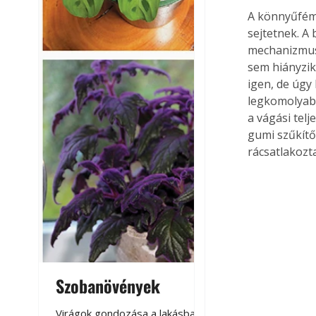
A könnyűfém 
sejtetnek. A 
mechanizmus.
sem hiányzik
igen, de úgy
legkomolyabb
a vágási tel
gumi szűkítő
rácsatlakozt
Szobanövények
Virágoskert: k
teraszon, laká
Virágok gondozása a lakásban,