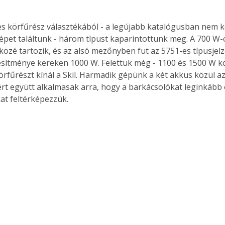
es körfűrész választékából - a legújabb katalógusban nem ke
pet találtunk - három típust kaparintottunk meg. A 700 W-o
özé tartozik, és az alsó mezőnyben fut az 5751-es típusjelzés
esítménye kereken 1000 W. Felettük még - 1100 és 1500 W kö
rfűrészt kínál a Skil. Harmadik gépünk a két akkus közül az
azért együtt alkalmasak arra, hogy a barkácsolókat leginkább 
at feltérképezzük.