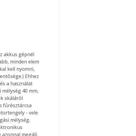
z akkus gépnél 
abb, minden elem 
kal kell nyomni, 
lentősége.) Ehhez 
és a használat 
i mélység 40 mm, 
k skáláról 
 fűrésztárcsa 
tortengely - vele 
gási mélység. 
ektronikus 
 azonnal megáll. 