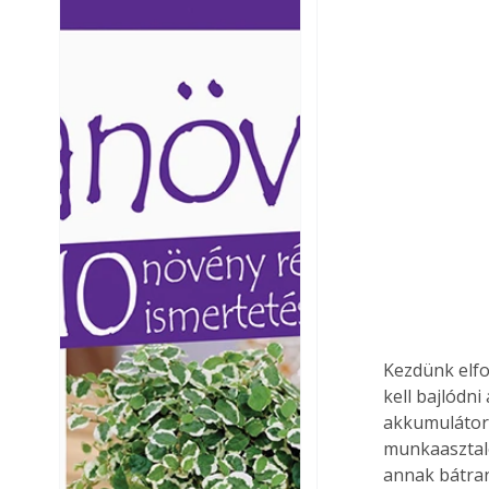
Ezermester lapszámai. A
Ezermester lapszámai
Laptapir kényelmes megoldás,
Laptapir kényelmes 
mert: – t
mert: – t
Kezdünk elfo
kell bajlódni
akkumulátoro
munkaasztalo
annak bátran