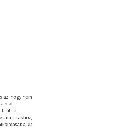
s az, hogy nem 
 a mai 
állított 
gási munkákhoz, 
alkalmasabb, és 