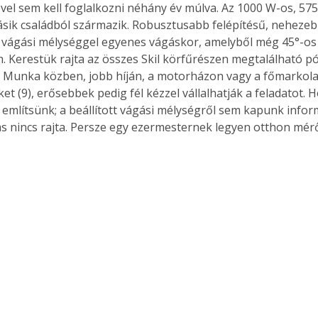
vel sem kell foglalkozni néhány év múlva. Az 1000 W-os, 5751
sik családból származik. Robusztusabb felépítésű, neheze
 vágási mélységgel egyenes vágáskor, amelyből még 45°-os 
 Kerestük rajta az összes Skil körfűrészen megtalálható pó
. Munka közben, jobb híján, a motorházon vagy a főmarkola
et (9), erősebbek pedig fél kézzel vállalhatják a feladatot.
említsünk; a beállított vágási mélységről sem kapunk inform
s nincs rajta. Persze egy ezermesternek legyen otthon mér