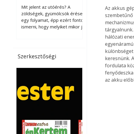
érnek tovább leszedés
Mit jelent az utóérés? A
Az akkus gép
után?
zöldségek, gyümölcsök érése
szembetűnő (
egy folyamat, épp ezért fontos
mechanizmusa
ismerni, hogy melyiket mikor jó
tárgyalnunk.
leszedni. Meg kell különböztetni
hálózati ene
a gazdasági és a biológiai
egyenáramú m
érettséget. Például a
különbséget 
paradicsomot sokszor
Szerkesztőségi
keresnünk. A
gazdasági érettségben, azaz
fordulata kö
félig éretten szedik le, ezután
fenyődeszka
utaztatják hosszan, és még
pulton tartható kell legyen.
az akku előbb
Utóérik eközben, de nem lesz
olyan ízű, mint amit a saját
kertünkben, biológiai
érettségben szedünk le. Teljes
érettségben szedve nem
tárolható h