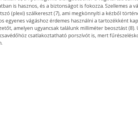
tban is hasznos, és a biztonságot is fokozza. Szellemes a vág
tszó (plexi) szálkereszt (7), ami megkönnyíti a kézből törté
os egyenes vágáshoz érdemes használni a tartozékként kap
tőt, amelyen ugyancsak találunk milliméter beosztást (8). 
Együtt jobban megéri!
savédőhöz csatlakoztatható porszívót is, mert fűrészelésko
Bővebb információ itt!
. 
k az
Együtt jobban megéri! A
mester
könyvek tetszőleges
er Old
párosítással kedvezményes
áron, 0 Ft postaköltséggel
ptapir új,
megrendelhetők!
és egyedi
tt
lvasására
elefonon
nyelmesen
ben vagy
t is
. Bárhol,
ön élve
ashatók az