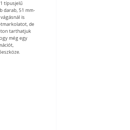
 típusjelű 
bb darab, 51 mm-
vágásnál is 
tmarkolatot, de 
ton tarthatjuk 
 Hogy még egy 
ációt, 
őeszköze. 