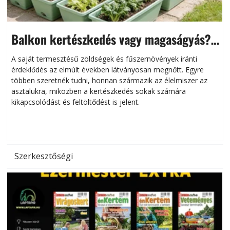
Balkon kertészkedés vagy magaságyás?
Helytakarékos kertészkedés
A saját termesztésű zöldségek és fűszernövények iránti
érdeklődés az elmúlt években látványosan megnőtt. Egyre
többen szeretnék tudni, honnan származik az élelmiszer az
l
asztalukra, miközben a kertészkedés sokak számára
kikapcsolódást és feltöltődést is jelent.
é
d
Szerkesztőségi