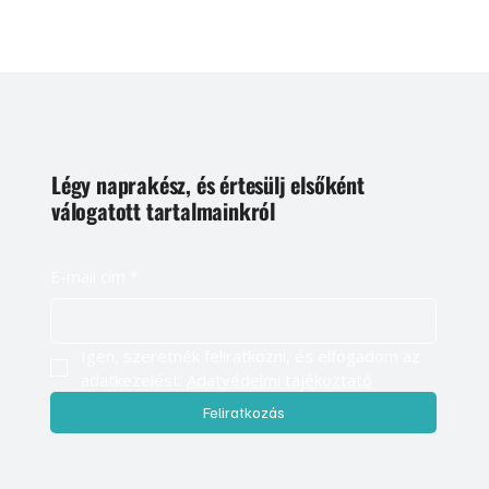
Légy naprakész, és értesülj elsőként
válogatott tartalmainkról
E-mail cím
*
Igen, szeretnék feliratkozni, és elfogadom az 
adatkezelést. 
Adatvédelmi tájékoztató
Feliratkozás