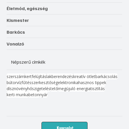
Életmód, egészség
Kismester
Barkács
Vonalzó
Népszerű címkék
szerszám
kert
felújítás
lakberendezés
kreatív ötlet
barkácsolás
bútor
víz
fűtés
szerkesztőség
elektronika
hasznos tippek
dísznövény
hőszigetelés
tető
megújuló energia
tisztítás
kerti munka
beton
nyár
Kapcsolat