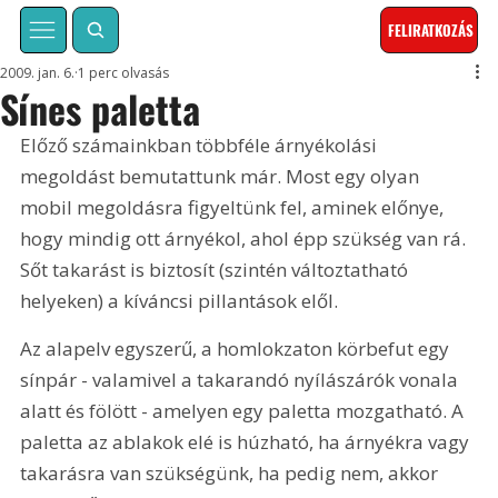
FELIRATKOZÁS
2009. jan. 6.
1 perc olvasás
Sínes paletta
Előző számainkban többféle árnyékolási 
megoldást bemutattunk már. Most egy olyan 
mobil megoldásra figyeltünk fel, aminek előnye, 
hogy mindig ott árnyékol, ahol épp szükség van rá. 
Sőt takarást is biztosít (szintén változtatható 
helyeken) a kíváncsi pillantások elől.
Az alapelv egyszerű, a homlokzaton körbefut egy 
sínpár - valamivel a takarandó nyílászárók vonala 
alatt és fölött - amelyen egy paletta mozgatható. A 
paletta az ablakok elé is húzható, ha árnyékra vagy 
takarásra van szükségünk, ha pedig nem, akkor 