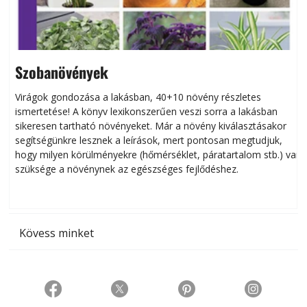
Szobanövények
Virágok gondozása a lakásban, 40+10 növény részletes
ismertetése! A könyv lexikonszerűen veszi sorra a lakásban
s
sikeresen tart­ha­tó növényeket. Már a növény kiválasztásakor
h
segítségünkre lesznek a leírások, mert pontosan megtudjuk,
k
hogy milyen körülményekre (hőmérséklet, páratartalom stb.) van
szüksége a növénynek az egészséges fejlődéshez.
t
Kövess minket