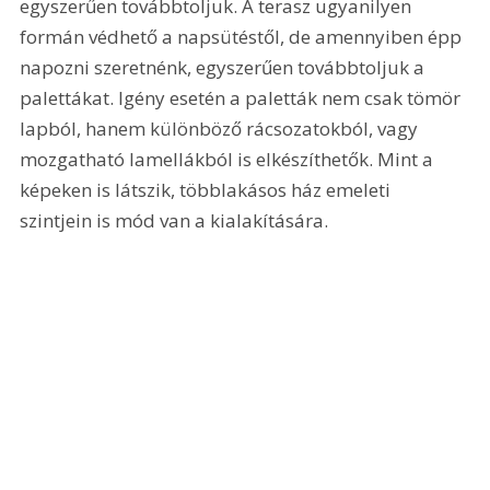
egyszerűen továbbtoljuk. A terasz ugyanilyen 
formán védhető a napsütéstől, de amennyiben épp 
napozni szeretnénk, egyszerűen továbbtoljuk a 
palettákat. Igény esetén a paletták nem csak tömör 
lapból, hanem különböző rácsozatokból, vagy 
mozgatható lamellákból is elkészíthetők. Mint a 
képeken is látszik, többlakásos ház emeleti 
szintjein is mód van a kialakítására.