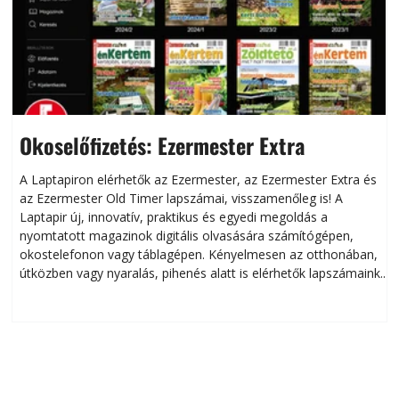
Okoselőfizetés: Ezermester Extra
A Laptapiron elérhetők az Ezermester, az Ezermester Extra és
az Ezermester Old Timer lapszámai, visszamenőleg is! A
Laptapir új, innovatív, praktikus és egyedi megoldás a
L
nyomtatott magazinok digitális olvasására számítógépen,
okostelefonon vagy táblagépen. Kényelmesen az otthonában,
útközben vagy nyaralás, pihenés alatt is elérhetők lapszámaink.
ú
Bárhol, bármikor, akár külföldön élve vagy dolgozva is
B
olvashatók az Ezermester lapszámai. A Laptapir kényelmes
megoldás, mert: – t