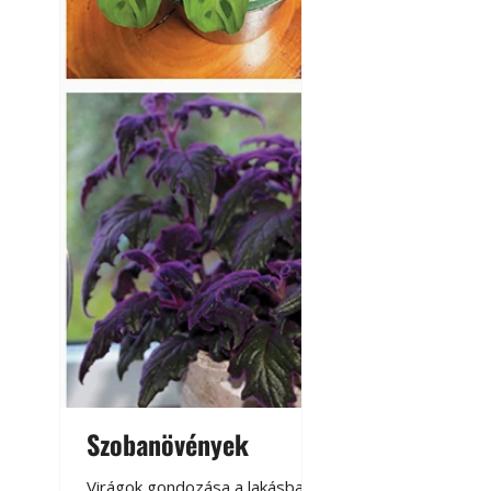
Szobanövények
Virágoskert: k
teraszon, laká
Virágok gondozása a lakásban,