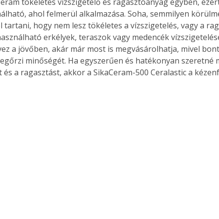
Ceram tökéletes vízszigetelő és ragasztóanyag egyben, ezért
álható, ahol felmerül alkalmazása. Soha, semmilyen körülm
l tartani, hogy nem lesz tökéletes a vízszigetelés, vagy a rag
sználható erkélyek, teraszok vagy medencék vízszigetelésé
rvez a jövőben, akár már most is megvásárolhatja, mivel bont
egőrzi minőségét. Ha egyszerűen és hatékonyan szeretné 
st és a ragasztást, akkor a SikaCeram-500 Ceralastic a kéze