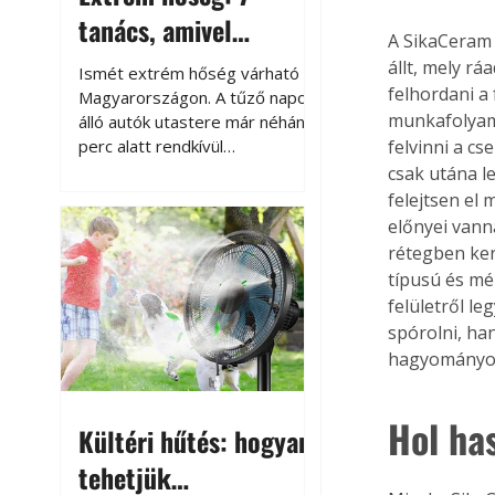
tanács, amivel
A SikaCeram 
megóvhatjuk
állt, mely rá
Ismét extrém hőség várható
felhordani a
autónkat a nyári
Magyarországon. A tűző napon
munkafolyama
álló autók utastere már néhány
károktól
perc alatt rendkívül
felvinni a cs
felmelegszik, és rövid időn belül
csak utána l
akár a 60-70 °C-ot is
felejtsen el 
megközelítheti. Ez nemcsak a
előnyei vann
beszállást teszi kellemetlenné,
rétegben ker
hanem az autó állapotára és a
típusú és mé
benne hagyott tárgyakra is
felületről l
káros hatással lehet. Néhány
spórolni, ha
egyszerű óvintézkedéssel
hagyományos
azonban jelentősen
csökkenthetjük a hőség káros
hatásait.
Hol ha
Kültéri hűtés: hogyan
tehetjük