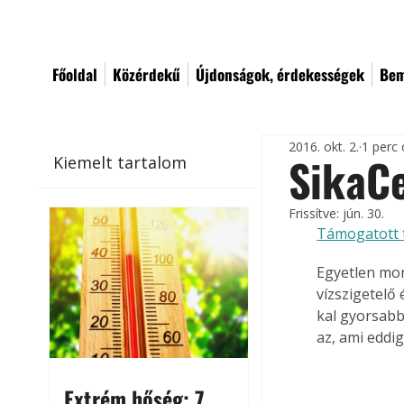
Főoldal
Közérdekű
Újdonságok, érdekességek
Bem
2016. okt. 2.
1 perc 
SikaC
Kiemelt tartalom
Frissítve:
jún. 30.
Támogatott 
Egyetlen mon
vízszigetelő
kal gyorsabb
az, ami eddi
Extrém hőség: 7