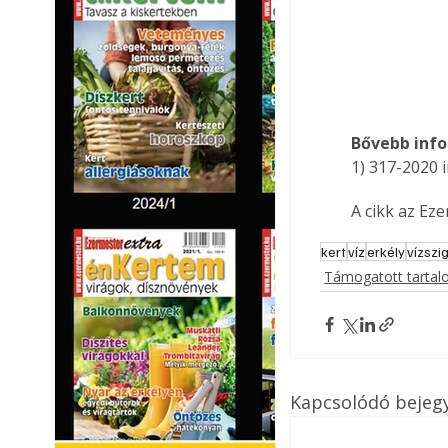
Bővebb info
1) 317-2020 
A cikk az Ez
kert
víz
erkély
vízszi
Támogatott tarta
Kapcsolódó bejeg