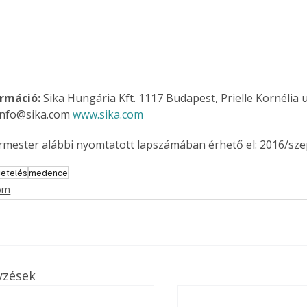
rmáció: 
Sika Hungária Kft. 1117 Budapest, Prielle Kornélia u.
info@sika.com 
www.sika.com
ermester alábbi nyomtatott lapszámában érhető el: 2016/sz
getelés
medence
lom
yzések