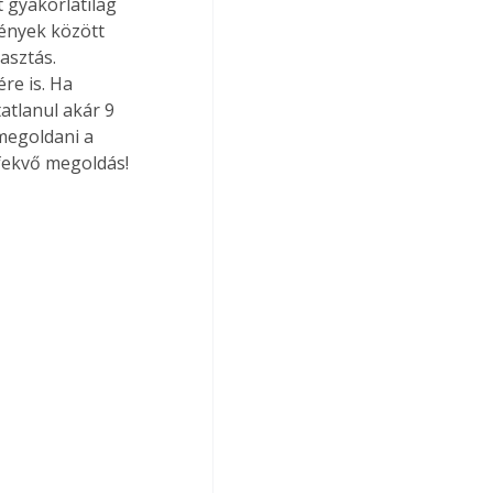
 gyakorlatilag 
ények között 
asztás. 
re is. Ha 
atlanul akár 9 
megoldani a 
nfekvő megoldás!