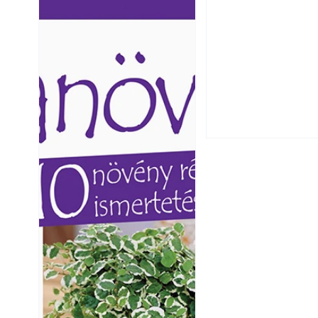
Ezermester lapszámai. A
Ezermester lapszámai
Laptapir kényelmes megoldás,
Laptapir kényelmes 
mert: – t
mert: – t
Hogyan válasszunk
fenntartható kert
A modern épített k