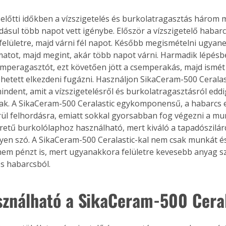
előtti időkben a vízszigetelés és burkolatragasztás háro
adásul több napot vett igénybe. Először a vízszigetelő habarcs
 felületre, majd várni fél napot. Később megismételni ugyane
tot, majd megint, akár több napot várni. Harmadik lépésbe
emperagasztót, ezt követően jött a csemperakás, majd ismét v
ehetett elkezdeni fugázni. Használjon SikaCeram-500 Ceralast
mindent, amit a vízszigetelésről és burkolatragasztásról eddi
ak. A SikaCeram-500 Ceralastic egykomponensű, a habarcs 
ül felhordásra, emiatt sokkal gyorsabban fog végezni a mu
retű burkolólaphoz használható, mert kiváló a tapadószilá
egyen szó. A SikaCeram-500 Ceralastic-kal nem csak munkát és
nem pénzt is, mert ugyanakkora felületre kevesebb anyag s
 habarcsból.
sználható a SikaCeram-500 Cera