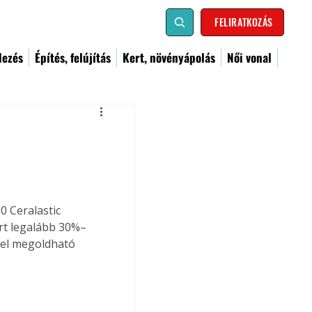
FELIRATKOZÁS
dezés
Építés, felújítás
Kert, növényápolás
Női vonal
 Ceralastic 
rt legalább 30%–
sel megoldható 