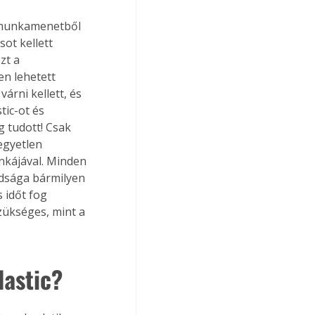
m munkamenetből 
ot kellett 
zt a 
n lehetett 
árni kellett, és 
ic-ot és 
g tudott! Csak 
egyetlen 
nkájával. Minden 
rdsága bármilyen 
 időt fog 
zükséges, mint a 
lastic?