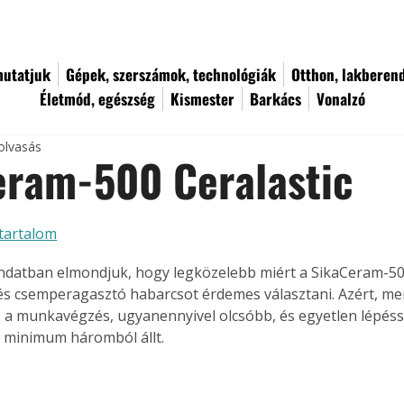
utatjuk
Gépek, szerszámok, technológiák
Otthon, lakberen
Életmód, egészség
Kismester
Barkács
Vonalzó
olvasás
eram-500 Ceralastic
tartalom
datban elmondjuk, hogy legközelebb miért a SikaCeram-500
 és csemperagasztó habarcsot érdemes választani. Azért, me
 a munkavégzés, ugyanennyivel olcsóbb, és egyetlen lépés
g minimum háromból állt.