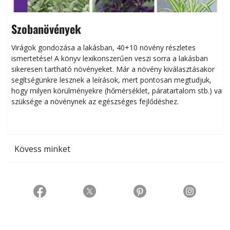
Szobanövények
Virágok gondozása a lakásban, 40+10 növény részletes
ismertetése! A könyv lexikonszerűen veszi sorra a lakásban
s
sikeresen tart­ha­tó növényeket. Már a növény kiválasztásakor
h
segítségünkre lesznek a leírások, mert pontosan megtudjuk,
k
hogy milyen körülményekre (hőmérséklet, páratartalom stb.) van
szüksége a növénynek az egészséges fejlődéshez.
t
Kövess minket