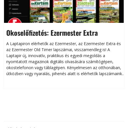
Okoselőfizetés: Ezermester Extra
A Laptapiron elérhetők az Ezermester, az Ezermester Extra és
az Ezermester Old Timer lapszámai, visszamenőleg is! A
Laptapir új, innovatív, praktikus és egyedi megoldás a
L
nyomtatott magazinok digitális olvasására számítógépen,
okostelefonon vagy táblagépen. Kényelmesen az otthonában,
útközben vagy nyaralás, pihenés alatt is elérhetők lapszámaink.
ú
Bárhol, bármikor, akár külföldön élve vagy dolgozva is
B
olvashatók az Ezermester lapszámai. A Laptapir kényelmes
megoldás, mert: – t