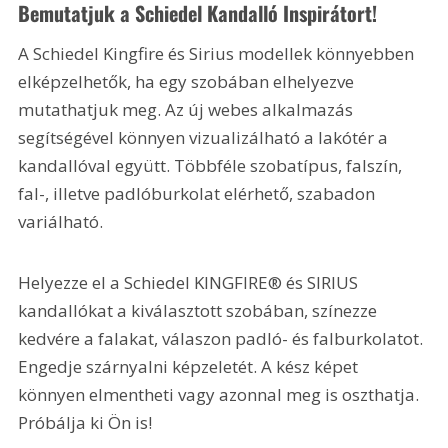
Bemutatjuk a Schiedel Kandalló Inspirátort!
A Schiedel Kingfire és Sirius modellek könnyebben 
elképzelhetők, ha egy szobában elhelyezve 
mutathatjuk meg. Az új webes alkalmazás 
segítségével könnyen vizualizálható a lakótér a 
kandallóval együtt. Többféle szobatípus, falszín, 
fal-, illetve padlóburkolat elérhető, szabadon 
variálható.
Helyezze el a Schiedel KINGFIRE® és SIRIUS 
kandallókat a kiválasztott szobában, színezze 
kedvére a falakat, válaszon padló- és falburkolatot. 
Engedje szárnyalni képzeletét. A kész képet 
könnyen elmentheti vagy azonnal meg is oszthatja. 
Próbálja ki Ön is!