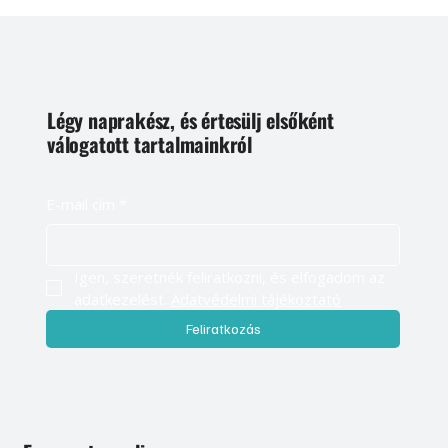
Légy naprakész, és értesülj elsőként
válogatott tartalmainkról
E-mail cím
*
Igen, szeretnék feliratkozni, és elfogadom az 
adatkezelést. 
Adatvédelmi tájékoztató
Feliratkozás