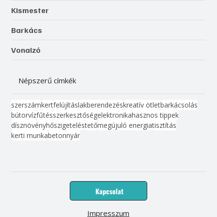
Kismester
Barkács
Vonalzó
Népszerű címkék
szerszám
kert
felújítás
lakberendezés
kreatív ötlet
barkácsolás
bútor
víz
fűtés
szerkesztőség
elektronika
hasznos tippek
dísznövény
hőszigetelés
tető
megújuló energia
tisztítás
kerti munka
beton
nyár
Kapcsolat
Impresszum