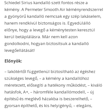
Schiedel Sirius kandalló szett fontos része a 
kémény. A Permeter Smooth Air kéményrendszerrel 
a gyönyörű kandalló nemcsak egy szép lakáselem, 
hanem rendkívül biztonságos is. Egyedülálló 
előnye, hogy a levegő a kéménytesten keresztül 
kerül betáplálásra. Már nem kell azon 
gondolkodni, hogyan biztosítsuk a kandalló 
levegőellátását!
Előnyök:
– lakótértől függetlenül biztosítható az égéshez 
szükséges levegő, – a kémény a kandallóhoz 
méretezett, elősegíti a hatékony működést, – kiváló 
hatásfok, A+, – háromféle kandallómodell, – új 
építésű és meglévő házakba is beszerelhető, – 
gyorsan építhető, és kis helyigényű, – elegáns, 