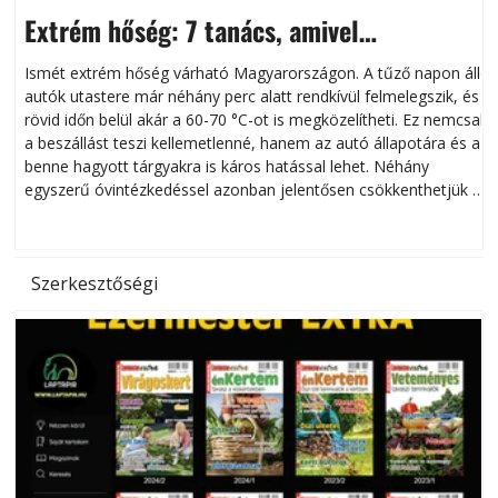
Extrém hőség: 7 tanács, amivel
megóvhatjuk autónkat a nyári károktól
Ismét extrém hőség várható Magyarországon. A tűző napon álló
autók utastere már néhány perc alatt rendkívül felmelegszik, és
rövid időn belül akár a 60-70 °C-ot is megközelítheti. Ez nemcsak
n
a beszállást teszi kellemetlenné, hanem az autó állapotára és a
benne hagyott tárgyakra is káros hatással lehet. Néhány
egyszerű óvintézkedéssel azonban jelentősen csökkenthetjük a
hőség káros hatásait.
l
Szerkesztőségi