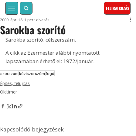
FELIRATKOZÁS
2009. ápr. 18.
1 perc olvasás
Sarokba szorító
Sarokba szorító. célszerszám. 
A cikk az Ezermester alábbi nyomtatott 
lapszámában érhető el: 1972/január.
szerszám
kéziszerszám
fogó
Építés, felújítás
Oldtimer
Kapcsolódó bejegyzések