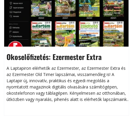
Okoselőfizetés: Ezermester Extra
A Laptapiron elérhetők az Ezermester, az Ezermester Extra és
az Ezermester Old Timer lapszámai, visszamenőleg is! A
Laptapir új, innovatív, praktikus és egyedi megoldás a
L
nyomtatott magazinok digitális olvasására számítógépen,
okostelefonon vagy táblagépen. Kényelmesen az otthonában,
útközben vagy nyaralás, pihenés alatt is elérhetők lapszámaink.
ú
Bárhol, bármikor, akár külföldön élve vagy dolgozva is
B
olvashatók az Ezermester lapszámai. A Laptapir kényelmes
megoldás, mert: – t