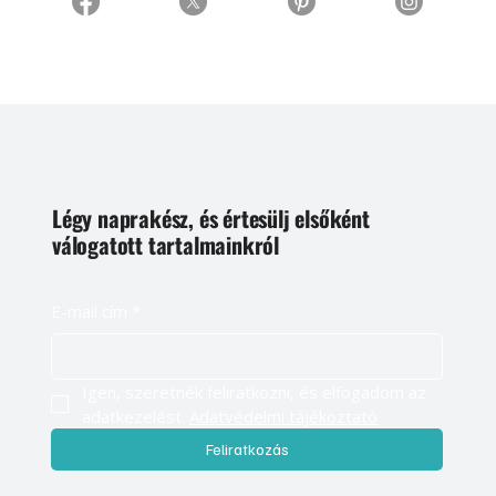
Légy naprakész, és értesülj elsőként
válogatott tartalmainkról
E-mail cím
*
Igen, szeretnék feliratkozni, és elfogadom az 
adatkezelést. 
Adatvédelmi tájékoztató
Feliratkozás