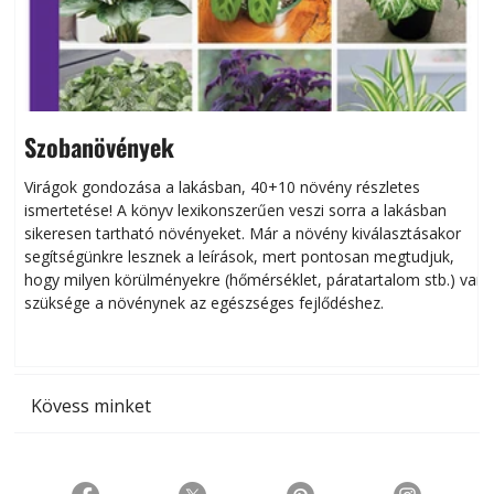
Szobanövények
Virágok gondozása a lakásban, 40+10 növény részletes
ismertetése! A könyv lexikonszerűen veszi sorra a lakásban
s
sikeresen tart­ha­tó növényeket. Már a növény kiválasztásakor
h
segítségünkre lesznek a leírások, mert pontosan megtudjuk,
k
hogy milyen körülményekre (hőmérséklet, páratartalom stb.) van
szüksége a növénynek az egészséges fejlődéshez.
t
Kövess minket