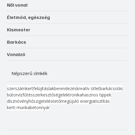
Női vonal
Életmód, egészség
Kismester
Barkács
Vonalzó
Népszerű címkék
szerszám
kert
felújítás
lakberendezés
kreatív ötlet
barkácsolás
bútor
víz
fűtés
szerkesztőség
elektronika
hasznos tippek
dísznövény
hőszigetelés
tető
megújuló energia
tisztítás
kerti munka
beton
nyár