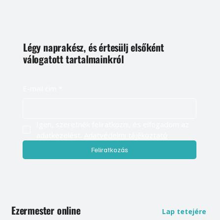
Légy naprakész, és értesülj elsőként
válogatott tartalmainkról
E-mail cím
*
Igen, szeretnék feliratkozni, és elfogadom az 
adatkezelést. 
Adatvédelmi tájékoztató
Feliratkozás
Ezermester online
Lap tetejére