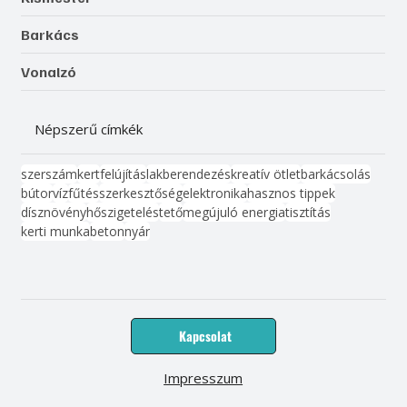
Barkács
Vonalzó
Népszerű címkék
szerszám
kert
felújítás
lakberendezés
kreatív ötlet
barkácsolás
bútor
víz
fűtés
szerkesztőség
elektronika
hasznos tippek
dísznövény
hőszigetelés
tető
megújuló energia
tisztítás
kerti munka
beton
nyár
Kapcsolat
Impresszum