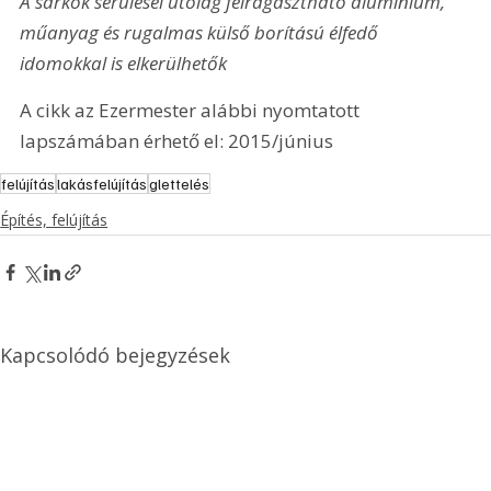
A sarkok sérülései utólag felragasztható alumínium, 
műanyag és rugalmas külső borítású élfedő 
idomokkal is elkerülhetők
A cikk az Ezermester alábbi nyomtatott 
lapszámában érhető el: 2015/június
felújítás
lakásfelújítás
glettelés
Építés, felújítás
Kapcsolódó bejegyzések