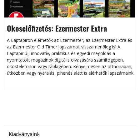
Okoselőfizetés: Ezermester Extra
A Laptapiron elérhetők az Ezermester, az Ezermester Extra és
az Ezermester Old Timer lapszámai, visszamenőleg is! A
Laptapir új, innovatív, praktikus és egyedi megoldás a
L
nyomtatott magazinok digitális olvasására számítógépen,
okostelefonon vagy táblagépen. Kényelmesen az otthonában,
útközben vagy nyaralás, pihenés alatt is elérhetők lapszámaink.
ú
Bárhol, bármikor, akár külföldön élve vagy dolgozva is
B
olvashatók az Ezermester lapszámai. A Laptapir kényelmes
megoldás, mert: – t
Kiadványaink