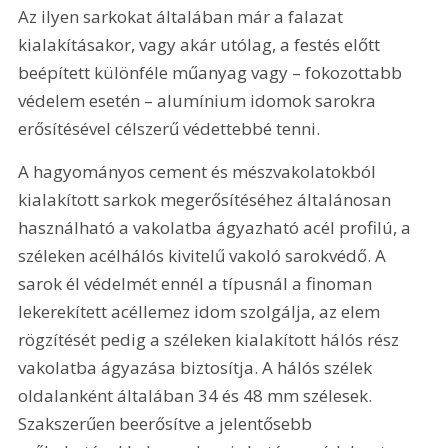
Az ilyen sarkokat általában már a falazat 
kialakításakor, vagy akár utólag, a festés előtt 
beépített különféle műanyag vagy – fokozottabb 
védelem esetén – alumínium idomok sarokra 
erősítésével célszerű védettebbé tenni.
A hagyományos cement és mészvakolatokból 
kialakított sarkok megerősítéséhez általánosan 
használható a vakolatba ágyazható acél profilú, a 
széleken acélhálós kivitelű vakoló sarokvédő. A 
sarok él védelmét ennél a típusnál a finoman 
lekerekített acéllemez idom szolgálja, az elem 
rögzítését pedig a széleken kialakított hálós rész 
vakolatba ágyazása biztosítja. A hálós szélek 
oldalanként általában 34 és 48 mm szélesek. 
Szakszerűen beerősítve a jelentősebb 