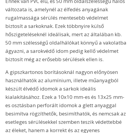
Ennek van PVC élű, és 50 mm oldalszélességű hálós 
változata is, amelynél az élfedés anyagának 
rugalmassága sérülés mentesebb védelmet 
biztosít a sarkoknak. Ezek többnyire külső 
hőszigeteléseknél ideálisak, mert az általában kb. 
50 mm szélességű oldalhálókat könnyű a vakolatba 
ágyazni, a sarokvédő idom pedig kellő védelmet 
biztosít még az erősebb sérülések ellen is.
A gipszkartonos borításoknál nagyon előnyösen 
használhatók az alumínium, illetve műanyagból 
készült élvédő idomok a sarkok ideális 
kialakításához. Ezek a 10x10 mm-es és 13x25 mm-
es osztásban perforált idomok a glett anyaggal 
besimítva rögzíthetők, besimíthatók, és nemcsak az 
esetleges sérülésekkel szemben teszik védettebbé 
az éleket, hanem a korrekt és az egyenes 