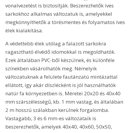
vonalvezetést is biztosítják. Beszerezhetők íves 
sarkokhoz alkalmas változatuk is, amelyekkel 
megkönnyíthetők a törésmentes és folyamatos íves 
élek kialakítása.
A védettebb élek utólag a falazott sarkokra 
ragasztható élvédő idomokkal is megoldhatók. 
Ezek általában PVC-ből készülnek, és különféle 
színekben vásárolhatók meg. Némelyik 
változatuknak a felülete fautánzatú mintázattal 
ellátott, így akár díszlécként is jól használhatók 
natúr fa környezetben is. Méretei 20x20 és 40x40 
mm szárszélességű, kb. 1 mm vastag, és általában 
2 m hosszú szálakban kerülnek forgalomba. 
Vastagabb, 3 és 6 mm-es változataik is 
beszerezhetők, amelyek 40x40, 40x60, 50x50, 