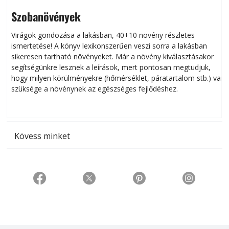
Szobanövények
Virágok gondozása a lakásban, 40+10 növény részletes
ismertetése! A könyv lexikonszerűen veszi sorra a lakásban
s
sikeresen tart­ha­tó növényeket. Már a növény kiválasztásakor
h
segítségünkre lesznek a leírások, mert pontosan megtudjuk,
k
hogy milyen körülményekre (hőmérséklet, páratartalom stb.) van
szüksége a növénynek az egészséges fejlődéshez.
t
Kövess minket