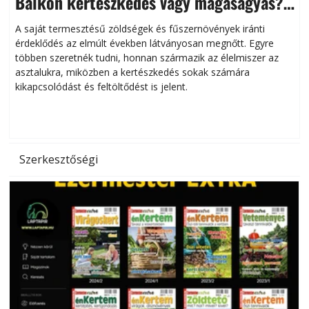
Balkon kertészkedés vagy magaságyás?
Helytakarékos kertészkedés
A saját termesztésű zöldségek és fűszernövények iránti
érdeklődés az elmúlt években látványosan megnőtt. Egyre
többen szeretnék tudni, honnan származik az élelmiszer az
l
asztalukra, miközben a kertészkedés sokak számára
kikapcsolódást és feltöltődést is jelent.
é
d
Szerkesztőségi