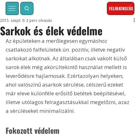
FELIRATKOZÁS
2015. szept. 9.
2 perc olvasás
Sarkok és élek védelme
Az épületeken a merőlegesen egymáshoz 
csatlakozó falfelületek ún. pozitív, illetve negatív 
sarkokat alkotnak. Az általában csak vakolt külső 
sarok élek még akörültekintő használat mellett is 
leverődésre hajlamosak. Ezértazolyan helyeken, 
ahol valószínű asarkok sérülése, célszerű ezeket 
már eleve különféle erősítő betétek beépítésével, 
illetve utólagos felragasztásukkal megelőzni, azaz 
a sérüléseket minimalizálni.
Fokozott védelem