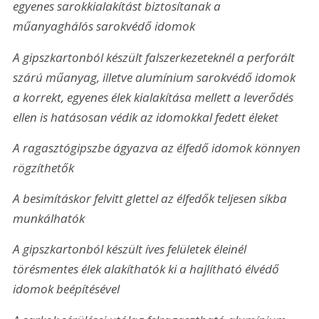
egyenes sarokkialakítást biztosítanak a 
műanyaghálós sarokvédő idomok
A gipszkartonból készült falszerkezeteknél a perforált 
szárú műanyag, illetve alumínium sarokvédő idomok 
a korrekt, egyenes élek kialakítása mellett a leverődés 
ellen is hatásosan védik az idomokkal fedett éleket
A ragasztógipszbe ágyazva az élfedő idomok könnyen 
rögzíthetők
A besimításkor felvitt glettel az élfedők teljesen síkba 
munkálhatók
A gipszkartonból készült íves felületek éleinél 
törésmentes élek alakíthatók ki a hajlítható élvédő 
idomok beépítésével