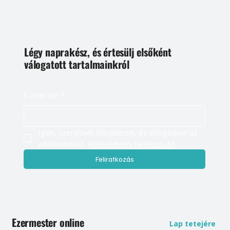
Légy naprakész, és értesülj elsőként
válogatott tartalmainkról
E-mail cím
*
Igen, szeretnék feliratkozni, és elfogadom az 
adatkezelést. 
Adatvédelmi tájékoztató
Feliratkozás
Ezermester online
Lap tetejére