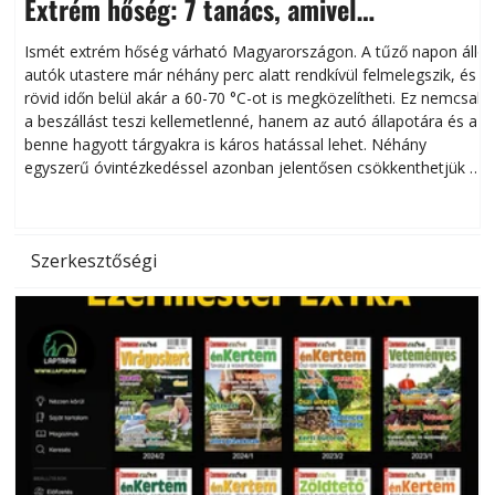
Extrém hőség: 7 tanács, amivel
megóvhatjuk autónkat a nyári károktól
Ismét extrém hőség várható Magyarországon. A tűző napon álló
autók utastere már néhány perc alatt rendkívül felmelegszik, és
rövid időn belül akár a 60-70 °C-ot is megközelítheti. Ez nemcsak
n
a beszállást teszi kellemetlenné, hanem az autó állapotára és a
benne hagyott tárgyakra is káros hatással lehet. Néhány
egyszerű óvintézkedéssel azonban jelentősen csökkenthetjük a
hőség káros hatásait.
l
Szerkesztőségi