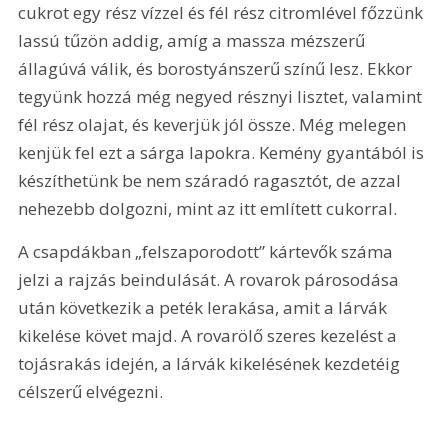
cukrot egy rész vízzel és fél rész citromlével főzzünk 
lassú tűzön addig, amíg a massza mézszerű 
állagúvá válik, és borostyánszerű színű lesz. Ekkor 
tegyünk hozzá még negyed résznyi lisztet, valamint 
fél rész olajat, és keverjük jól össze. Még melegen 
kenjük fel ezt a sárga lapokra. Kemény gyantából is 
készíthetünk be nem száradó ragasztót, de azzal 
nehezebb dolgozni, mint az itt említett cukorral.
A csapdákban „felszaporodott” kártevők száma 
jelzi a rajzás beindulását. A rovarok párosodása 
után következik a peték lerakása, amit a lárvák 
kikelése követ majd. A rovarölő szeres kezelést a 
tojásrakás idején, a lárvák kikelésének kezdetéig 
célszerű elvégezni.