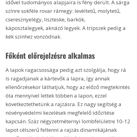
idővel tudományos alapjaira is fény derült. A sárga 
színre sokféle rovar rámegy: levéltetű, molytetű, 
cseresznyelégy, liszteske, barkók, 
káposztalegyek, aknázó legyek. A tripszek pedig a 
kék színhez vonzódnak.
Főként előrejelzésre alkalmas
A lapok ragacsossága pedig azt szolgálja, hogy rá 
is ragadjanak a kártevők a lapra, így annak 
ellenőrzésekor láthatjuk, hogy az előző megtekintés 
óta mennyivel lettek többen a lapon, ezzel 
következtethetünk a rajzásra. Ez nagy segítség a 
növényvédelmi kezelések megfelelő időzítése 
kapcsán. Száz négyzetméternyi lombfelületre 10-12 
lapot célszerű feltenni a rajzás dinamikájának 