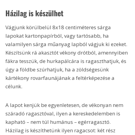
Házilag is készülhet
Vágjunk körülbelül 8x18 centiméteres sárga 
lapokat kartonpapírból, vagy tartósabb, ha 
valamilyen sárga műanyag lapból vágjuk ki ezeket. 
Készítsünk rá akasztót vékony drótból, amennyiben 
fákra tesszük, de hurkapálcára is ragaszthatjuk, és 
úgy a földbe szúrhatjuk, ha a zöldségesünk 
kártékony rovarfaunájának a feltérképezése a 
célunk.
A lapot kenjük be egyenletesen, de vékonyan nem 
száradó ragasztóval, ilyen a kereskedelemben is 
kapható – nem túl humánus – egérragasztó. 
Házilag is készíthetünk ilyen ragacsot: két rész 