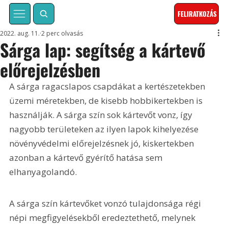
FELIRATKOZÁS
2022. aug. 11.
2 perc olvasás
Sárga lap: segítség a kártevő
előrejelzésben
A sárga ragacslapos csapdákat a kertészetekben 
üzemi méretekben, de kisebb hobbikertekben is 
használják. A sárga szín sok kártevőt vonz, így 
nagyobb területeken az ilyen lapok kihelyezése 
növényvédelmi előrejelzésnek jó, kiskertekben 
azonban a kártevő gyérítő hatása sem 
elhanyagolandó.
A sárga szín kártevőket vonzó tulajdonsága régi 
népi megfigyelésekből eredeztethető, melynek 