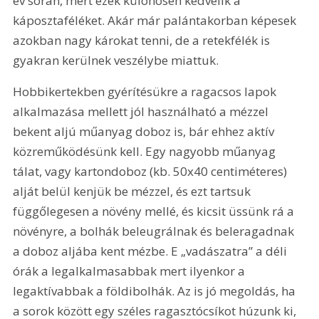
év során, mert ezek különösen kedvelik a 
káposztaféléket. Akár már palántakorban képesek 
azokban nagy károkat tenni, de a retekfélék is 
gyakran kerülnek veszélybe miattuk.
Hobbikertekben gyérítésükre a ragacsos lapok 
alkalmazása mellett jól használható a mézzel 
bekent aljú műanyag doboz is, bár ehhez aktív 
közreműködésünk kell. Egy nagyobb műanyag 
tálat, vagy kartondoboz (kb. 50x40 centiméteres) 
alját belül kenjük be mézzel, és ezt tartsuk 
függőlegesen a növény mellé, és kicsit üssünk rá a 
növényre, a bolhák beleugrálnak és beleragadnak 
a doboz aljába kent mézbe. E „vadászatra” a déli 
órák a legalkalmasabbak mert ilyenkor a 
legaktívabbak a földibolhák. Az is jó megoldás, ha 
a sorok között egy széles ragasztócsíkot húzunk ki, 