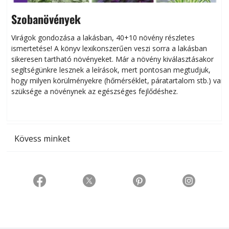
Szobanövények
Virágok gondozása a lakásban, 40+10 növény részletes
ismertetése! A könyv lexikonszerűen veszi sorra a lakásban
s
sikeresen tart­ha­tó növényeket. Már a növény kiválasztásakor
h
segítségünkre lesznek a leírások, mert pontosan megtudjuk,
k
hogy milyen körülményekre (hőmérséklet, páratartalom stb.) van
szüksége a növénynek az egészséges fejlődéshez.
t
Kövess minket