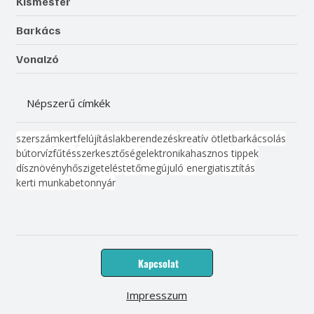
Kismester
Barkács
Vonalzó
Népszerű címkék
szerszám
kert
felújítás
lakberendezés
kreatív ötlet
barkácsolás
bútor
víz
fűtés
szerkesztőség
elektronika
hasznos tippek
dísznövény
hőszigetelés
tető
megújuló energia
tisztítás
kerti munka
beton
nyár
Kapcsolat
Impresszum