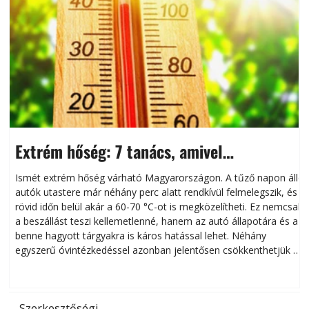
Extrém hőség: 7 tanács, amivel
megóvhatjuk autónkat a nyári károktól
Ismét extrém hőség várható Magyarországon. A tűző napon álló
autók utastere már néhány perc alatt rendkívül felmelegszik, és
rövid időn belül akár a 60-70 °C-ot is megközelítheti. Ez nemcsak
n
a beszállást teszi kellemetlenné, hanem az autó állapotára és a
benne hagyott tárgyakra is káros hatással lehet. Néhány
egyszerű óvintézkedéssel azonban jelentősen csökkenthetjük a
hőség káros hatásait.
l
Szerkesztőségi