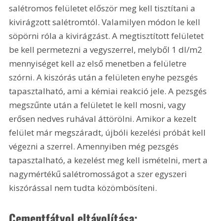
salétromos felületet először meg kell tisztítani a 
kivirágzott salétromtól. Valamilyen módon le kell 
söpörni róla a kivirágzást. A megtisztított felületet 
be kell permetezni a vegyszerrel, melyből 1 dl/m2 
mennyiséget kell az első menetben a felületre 
szórni. A kiszórás után a felületen enyhe pezsgés 
tapasztalható, ami a kémiai reakció jele. A pezsgés 
megszűnte után a felületet le kell mosni, vagy 
erősen nedves ruhával áttörölni. Amikor a kezelt 
felület már megszáradt, újbóli kezelési próbát kell 
végezni a szerrel. Amennyiben még pezsgés 
tapasztalható, a kezelést meg kell ismételni, mert a 
nagymértékű salétromosságot a szer egyszeri 
kiszórással nem tudta közömbösíteni.
Cementfátyol eltávolítása: