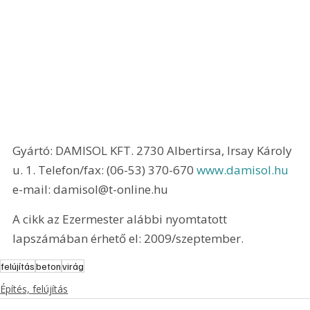
Gyártó: DAMISOL KFT. 2730 Albertirsa, Irsay Károly 
u. 1. Telefon/fax: (06-53) 370-670 
www.damisol.hu
e-mail: damisol@t-online.hu 
A cikk az Ezermester alábbi nyomtatott 
lapszámában érhető el: 2009/szeptember.
felújítás
beton
virág
Építés, felújítás