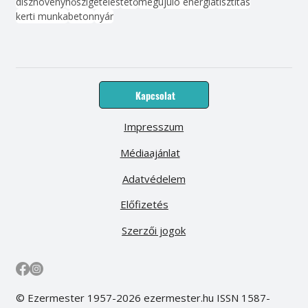
dísznövény
hőszigetelés
tető
megújuló energia
tisztítás
kerti munka
beton
nyár
Kapcsolat
Impresszum
Médiaajánlat
Adatvédelem
Előfizetés
Szerzői jogok
© Ezermester 1957-2026 ezermester.hu ISSN 1587-