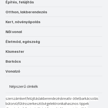
Építés, felújítás
Otthon, lakberendezés
Kert, növényápolás
Női vonal
Életmód, egészség
Kismester
Barkács
Vonalzó
Népszerű címkék
szerszám
kert
felújítás
lakberendezés
kreatív ötlet
barkácsolás
bútor
víz
fűtés
szerkesztőség
elektronika
hasznos tippek