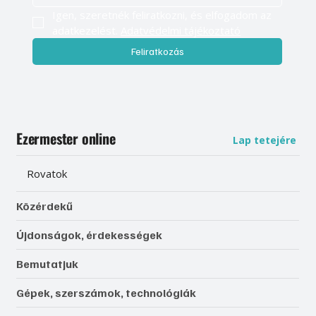
Igen, szeretnék feliratkozni, és elfogadom az 
adatkezelést. 
Adatvédelmi tájékoztató
Feliratkozás
Ezermester online
Lap tetejére
Rovatok
Közérdekű
Újdonságok, érdekességek
Bemutatjuk
Gépek, szerszámok, technológiák