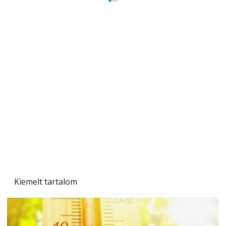
Beton járdalap készítése és lerakása – gyári
és saját készítésű megoldások
Kiemelt tartalom