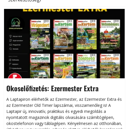
Okoselőfizetés: Ezermester Extra
A Laptapiron elérhetők az Ezermester, az Ezermester Extra és
az Ezermester Old Timer lapszámai, visszamenőleg is! A
Laptapir új, innovatív, praktikus és egyedi megoldás a
L
nyomtatott magazinok digitális olvasására számítógépen,
okostelefonon vagy táblagépen. Kényelmesen az otthonában,