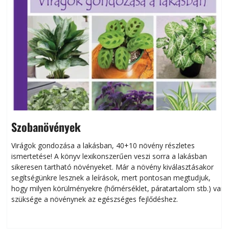
Szobanövények
Virágok gondozása a lakásban, 40+10 növény részletes
ismertetése! A könyv lexikonszerűen veszi sorra a lakásban
s
sikeresen tart­ha­tó növényeket. Már a növény kiválasztásakor
h
segítségünkre lesznek a leírások, mert pontosan megtudjuk,
k
hogy milyen körülményekre (hőmérséklet, páratartalom stb.) van
szüksége a növénynek az egészséges fejlődéshez.
t