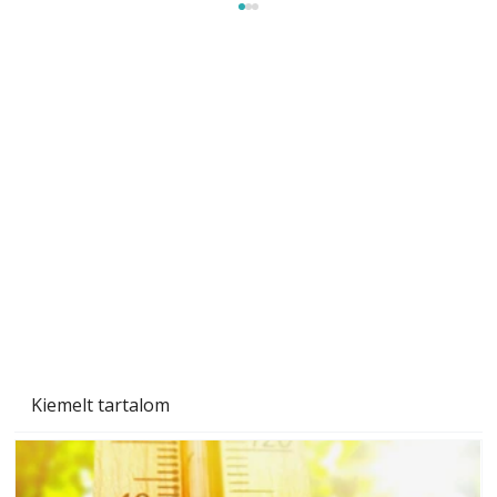
Beton járdalap készítése és lerakása – gyári
és saját készítésű megoldások
Kiemelt tartalom