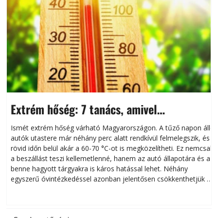
Extrém hőség: 7 tanács, amivel
megóvhatjuk autónkat a nyári károktól
Ismét extrém hőség várható Magyarországon. A tűző napon álló
autók utastere már néhány perc alatt rendkívül felmelegszik, és
rövid időn belül akár a 60-70 °C-ot is megközelítheti. Ez nemcsak
n
a beszállást teszi kellemetlenné, hanem az autó állapotára és a
benne hagyott tárgyakra is káros hatással lehet. Néhány
egyszerű óvintézkedéssel azonban jelentősen csökkenthetjük a
hőség káros hatásait.
l