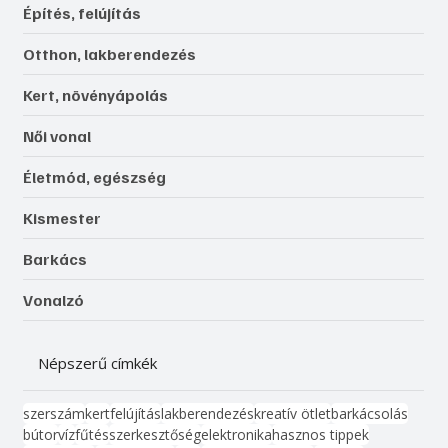
Építés, felújítás
Otthon, lakberendezés
Kert, növényápolás
Női vonal
Életmód, egészség
Kismester
Barkács
Vonalzó
Népszerű címkék
szerszám
kert
felújítás
lakberendezés
kreatív ötlet
barkácsolás
bútor
víz
fűtés
szerkesztőség
elektronika
hasznos tippek