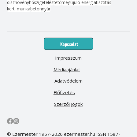
dísznövény
hőszigetelés
tető
megújuló energia
tisztítás
kerti munka
beton
nyár
Kapcsolat
Impresszum
Médiaajánlat
Adatvédelem
Előfizetés
Szerzői jogok
© Ezermester 1957-2026 ezermester.hu ISSN 1587-