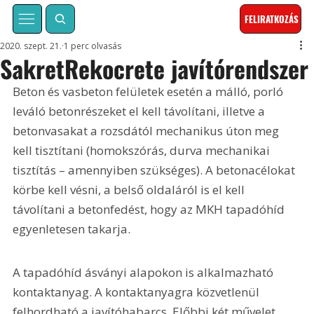
FELIRATKOZÁS
2020. szept. 21.
1 perc olvasás
SakretRekocrete javítórendszer
Beton és vasbeton felületek esetén a málló, porló 
leváló betonrészeket el kell távolítani, illetve a 
betonvasakat a rozsdától mechanikus úton meg 
kell tisztítani (homokszórás, durva mechanikai 
tisztítás – amennyiben szükséges). A betonacélokat 
körbe kell vésni, a belső oldaláról is el kell 
távolítani a betonfedést, hogy az MKH tapadóhíd 
egyenletesen takarja.
A tapadóhíd ásványi alapokon is alkalmazható 
kontaktanyag. A kontaktanyagra közvetlenül 
felhordható a javítóhabarcs. Előbbi két művelet 