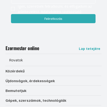
Igen, szeretnék feliratkozni, és elfogadom az 
adatkezelést. 
Adatvédelmi tájékoztató
Feliratkozás
Ezermester online
Lap tetejére
Rovatok
Közérdekű
Újdonságok, érdekességek
Bemutatjuk
Gépek, szerszámok, technológiák