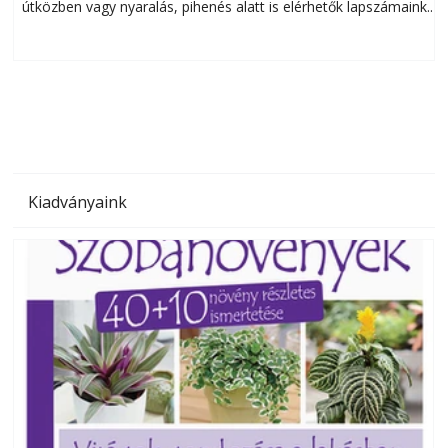
útközben vagy nyaralás, pihenés alatt is elérhetők lapszámaink.
ú
Bárhol, bármikor, akár külföldön élve vagy dolgozva is
B
olvashatók az Ezermester lapszámai. A Laptapir kényelmes
megoldás, mert: – t
Kiadványaink