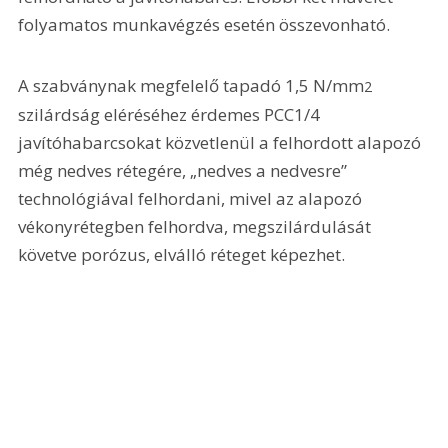
folyamatos munkavégzés esetén összevonható.
A szabványnak megfelelő tapadó 1,5 N/mm
2
szilárdság eléréséhez érdemes PCC1/4 
javítóhabarcsokat közvetlenül a felhordott alapozó 
még nedves rétegére, „nedves a nedvesre” 
technológiával felhordani, mivel az alapozó 
vékonyrétegben felhordva, megszilárdulását 
követve porózus, elválló réteget képezhet.