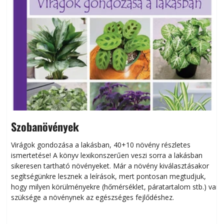
Szobanövények
Virágok gondozása a lakásban, 40+10 növény részletes
ismertetése! A könyv lexikonszerűen veszi sorra a lakásban
s
sikeresen tart­ha­tó növényeket. Már a növény kiválasztásakor
h
segítségünkre lesznek a leírások, mert pontosan megtudjuk,
k
hogy milyen körülményekre (hőmérséklet, páratartalom stb.) van
szüksége a növénynek az egészséges fejlődéshez.
t