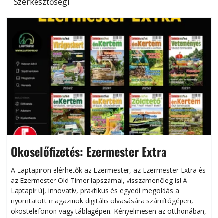
Szerkesztőségi
Okoselőfizetés: Ezermester Extra
A Laptapiron elérhetők az Ezermester, az Ezermester Extra és
az Ezermester Old Timer lapszámai, visszamenőleg is! A
Laptapir új, innovatív, praktikus és egyedi megoldás a
L
nyomtatott magazinok digitális olvasására számítógépen,
okostelefonon vagy táblagépen. Kényelmesen az otthonában,