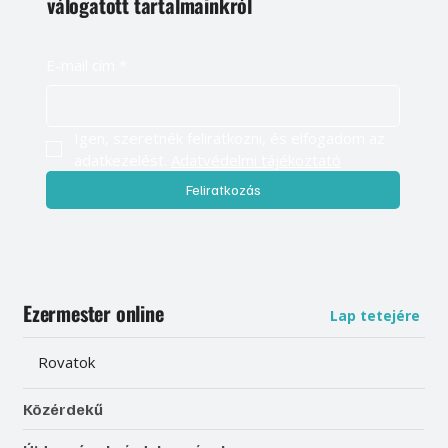
válogatott tartalmainkról
E-mail cím
*
Igen, szeretnék feliratkozni, és elfogadom az 
adatkezelést. 
Adatvédelmi tájékoztató
Feliratkozás
Ezermester online
Lap tetejére
Rovatok
Közérdekű