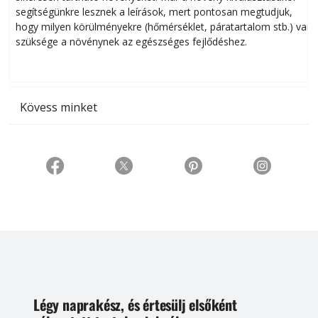
segítségünkre lesznek a leírások, mert pontosan megtudjuk,
k
hogy milyen körülményekre (hőmérséklet, páratartalom stb.) van
szüksége a növénynek az egészséges fejlődéshez.
t
Kövess minket
Légy naprakész, és értesülj elsőként