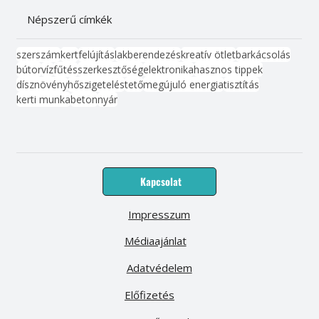
Népszerű címkék
szerszám
kert
felújítás
lakberendezés
kreatív ötlet
barkácsolás
bútor
víz
fűtés
szerkesztőség
elektronika
hasznos tippek
dísznövény
hőszigetelés
tető
megújuló energia
tisztítás
kerti munka
beton
nyár
Kapcsolat
Impresszum
Médiaajánlat
Adatvédelem
Előfizetés