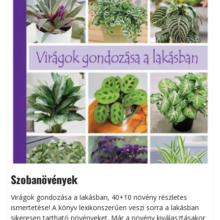
Szobanövények
Virágok gondozása a lakásban, 40+10 növény részletes
ismertetése! A könyv lexikonszerűen veszi sorra a lakásban
s
sikeresen tart­ha­tó növényeket. Már a növény kiválasztásakor
h