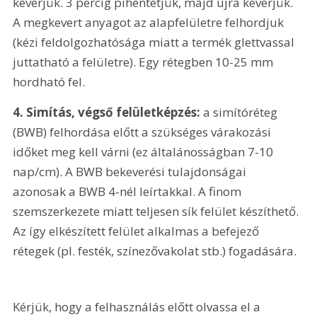
keverjük. 3 percig pihentetjük, majd újra keverjük. 
A megkevert anyagot az alapfelületre felhordjuk 
(kézi feldolgozhatósága miatt a termék glettvassal 
juttatható a felületre). Egy rétegben 10-25 mm 
hordható fel.
4. Simítás, végső felületképzés: 
a simítóréteg 
(BWB) felhordása előtt a szükséges várakozási 
időket meg kell várni (ez általánosságban 7-10 
nap/cm). A BWB bekeverési tulajdonságai 
azonosak a BWB 4-nél leírtakkal. A finom 
szemszerkezete miatt teljesen sík felület készíthető. 
Az így elkészített felület alkalmas a befejező 
rétegek (pl. festék, színezővakolat stb.) fogadására.
Kérjük, hogy a felhasználás előtt olvassa el a 