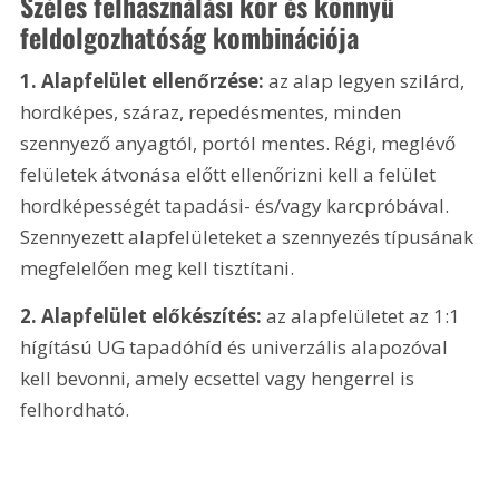
Széles felhasználási kör és könnyű 
feldolgozhatóság kombinációja
1. Alapfelület ellenőrzése:
 az alap legyen szilárd, 
hordképes, száraz, repedésmentes, minden 
szennyező anyagtól, portól mentes. Régi, meglévő 
felületek átvonása előtt ellenőrizni kell a felület 
hordképességét tapadási- és/vagy karcpróbával. 
Szennyezett alapfelületeket a szennyezés típusának 
megfelelően meg kell tisztítani.
2. Alapfelület előkészítés:
 az alapfelületet az 1:1 
hígítású UG tapadóhíd és univerzális alapozóval 
kell bevonni, amely ecsettel vagy hengerrel is 
felhordható.