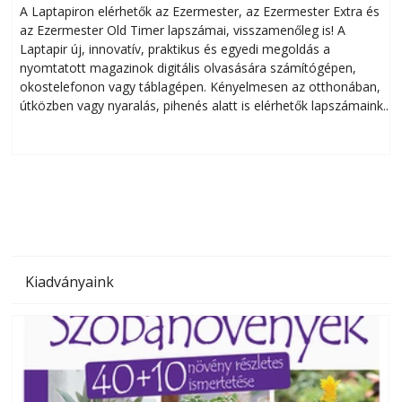
A Laptapiron elérhetők az Ezermester, az Ezermester Extra és
az Ezermester Old Timer lapszámai, visszamenőleg is! A
Laptapir új, innovatív, praktikus és egyedi megoldás a
L
nyomtatott magazinok digitális olvasására számítógépen,
okostelefonon vagy táblagépen. Kényelmesen az otthonában,
útközben vagy nyaralás, pihenés alatt is elérhetők lapszámaink.
ú
Bárhol, bármikor, akár külföldön élve vagy dolgozva is
B
olvashatók az Ezermester lapszámai. A Laptapir kényelmes
megoldás, mert: – t
Kiadványaink