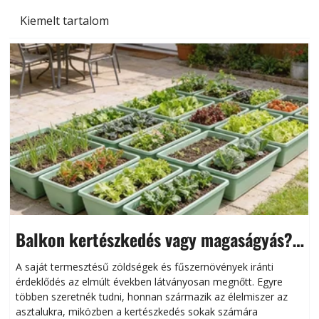
Kiemelt tartalom
Balkon kertészkedés vagy magaságyás?
Helytakarékos kertészkedés
A saját termesztésű zöldségek és fűszernövények iránti
érdeklődés az elmúlt években látványosan megnőtt. Egyre
többen szeretnék tudni, honnan származik az élelmiszer az
l
asztalukra, miközben a kertészkedés sokak számára