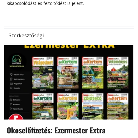
kikapcsolódást és feltöltődést is jelent.
é
d
Szerkesztőségi
Okoselőfizetés: Ezermester Extra