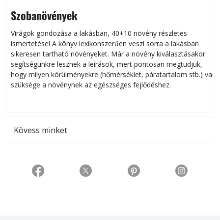
Szobanövények
Virágok gondozása a lakásban, 40+10 növény részletes
ismertetése! A könyv lexikonszerűen veszi sorra a lakásban
s
sikeresen tart­ha­tó növényeket. Már a növény kiválasztásakor
h
segítségünkre lesznek a leírások, mert pontosan megtudjuk,
k
hogy milyen körülményekre (hőmérséklet, páratartalom stb.) van
szüksége a növénynek az egészséges fejlődéshez.
t
Kövess minket