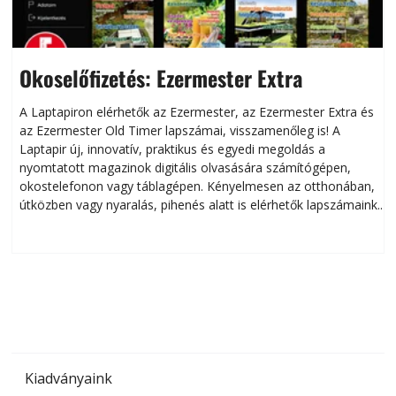
Okoselőfizetés: Ezermester Extra
A Laptapiron elérhetők az Ezermester, az Ezermester Extra és
az Ezermester Old Timer lapszámai, visszamenőleg is! A
Laptapir új, innovatív, praktikus és egyedi megoldás a
L
nyomtatott magazinok digitális olvasására számítógépen,
okostelefonon vagy táblagépen. Kényelmesen az otthonában,
útközben vagy nyaralás, pihenés alatt is elérhetők lapszámaink.
ú
Bárhol, bármikor, akár külföldön élve vagy dolgozva is
B
olvashatók az Ezermester lapszámai. A Laptapir kényelmes
megoldás, mert: – t
Kiadványaink