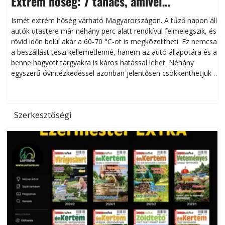
Extrém hőség: 7 tanács, amivel
megóvhatjuk autónkat a nyári károktól
Ismét extrém hőség várható Magyarországon. A tűző napon álló
autók utastere már néhány perc alatt rendkívül felmelegszik, és
rövid időn belül akár a 60-70 °C-ot is megközelítheti. Ez nemcsak
n
a beszállást teszi kellemetlenné, hanem az autó állapotára és a
benne hagyott tárgyakra is káros hatással lehet. Néhány
egyszerű óvintézkedéssel azonban jelentősen csökkenthetjük a
hőség káros hatásait.
l
Szerkesztőségi