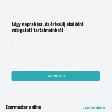
Légy naprakész, és értesülj elsőként
válogatott tartalmainkról
E-mail cím
*
Igen, szeretnék feliratkozni, és elfogadom az 
adatkezelést. 
Adatvédelmi tájékoztató
Feliratkozás
Ezermester online
Lap tetejére