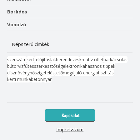
Barkács
Vonalzó
Népszerű címkék
szerszám
kert
felújítás
lakberendezés
kreatív ötlet
barkácsolás
bútor
víz
fűtés
szerkesztőség
elektronika
hasznos tippek
dísznövény
hőszigetelés
tető
megújuló energia
tisztítás
kerti munka
beton
nyár
Kapcsolat
Impresszum