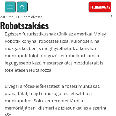
FELIRATKOZÁS
2018. máj. 11.
1 perc olvasás
Robotszakács
Egészen futurisztikusnak tűnik az amerikai Moley 
Robotik konyhai robotszakácsa. Különösen, ha 
mozgás közben is megfigyelhetjük a konyhai 
munkapult fölött dolgozó két robotkart, ami a 
legügyesebb kezű mesterszakács mozdulatait is 
tökéletesen leutánozza. 
Elvégzi a főzés-előkészítést, a főzési munkákat, 
utána tálal, majd elmosogat és letisztítja a 
munkapultot. Sok ezer receptet tárol a 
memóriájában, kiismeri az ízlésünket, és a szerint 
főz.