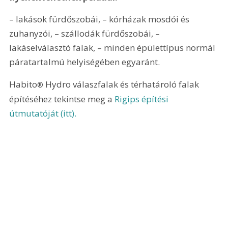
– lakások fürdőszobái, – kórházak mosdói és 
zuhanyzói, – szállodák fürdőszobái, – 
lakáselválasztó falak, – minden épülettípus normál 
páratartalmú helyiségében egyaránt.
Habito
 Hydro válaszfalak és térhatároló falak 
®
építéséhez tekintse meg a 
Rigips építési 
útmutatóját (itt).