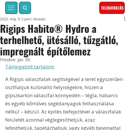
FELIRATKOZÁS
2022. máj. 9.
2 perc olvasás
Rigips Habito® Hydro a
terhelhető, ütésálló, tűzgátló,
impregnált építőlemez
Frissítve:
jún. 30.
Támogatott tartalom
A Rigips válaszfalak segítségével a teret egyszerűen 
oszthatjuk különálló helyiségekre, hiszen a 
gipszkarton válaszfal könnyedén – tégla, habarcs 
és egyéb kőműves segédanyagok felhasználása 
nélkül – készül. Az építés befejeztével a válaszfalak 
felületét azonnal véglegesíthetjük, azaz 
lefesthetjük, tapétázhatjuk, vagy egyéb bevonattal 