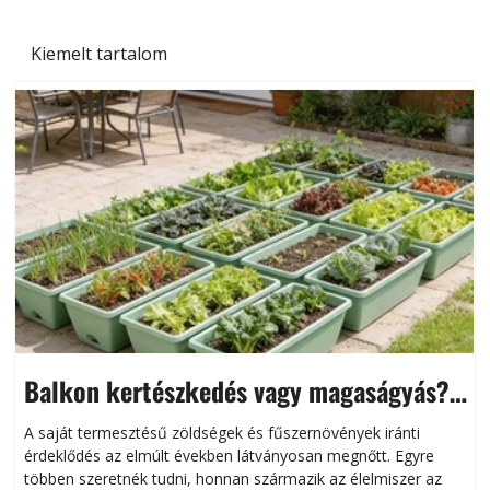
Kiemelt tartalom
Balkon kertészkedés vagy magaságyás?
Helytakarékos kertészkedés
A saját termesztésű zöldségek és fűszernövények iránti
érdeklődés az elmúlt években látványosan megnőtt. Egyre
többen szeretnék tudni, honnan származik az élelmiszer az
l