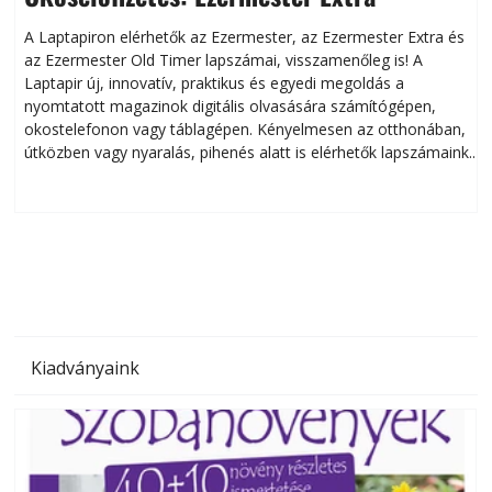
A Laptapiron elérhetők az Ezermester, az Ezermester Extra és
az Ezermester Old Timer lapszámai, visszamenőleg is! A
Laptapir új, innovatív, praktikus és egyedi megoldás a
L
nyomtatott magazinok digitális olvasására számítógépen,
okostelefonon vagy táblagépen. Kényelmesen az otthonában,
útközben vagy nyaralás, pihenés alatt is elérhetők lapszámaink.
ú
Bárhol, bármikor, akár külföldön élve vagy dolgozva is
B
olvashatók az Ezermester lapszámai. A Laptapir kényelmes
megoldás, mert: – t
Kiadványaink