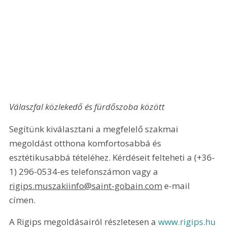
Válaszfal közlekedő és fürdőszoba között 
Segítünk kiválasztani a megfelelő szakmai 
megoldást otthona komfortosabbá és 
esztétikusabbá tételéhez. Kérdéseit felteheti a (+36-
1) 296-0534-es telefonszámon vagy a 
rigips.muszakiinfo@saint-gobain.com
 e-mail 
címen.
A Rigips megoldásairól részletesen a 
www.rigips.hu