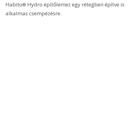
Habito
 Hydro építőlemez egy rétegben építve is 
®
alkalmas csempézésre.