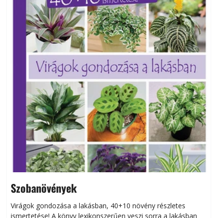
Szobanövények
Virágok gondozása a lakásban, 40+10 növény részletes
ismertetése! A könyv lexikonszerűen veszi sorra a lakásban
s