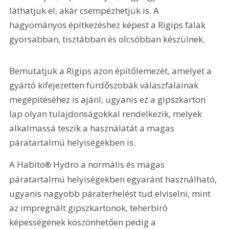
láthatjuk el, akár csempézhetjük is. A 
hagyományos építkezéshez képest a Rigips falak 
gyorsabban, tisztábban és olcsóbban készülnek.
Bemutatjuk a Rigips azon építőlemezét, amelyet a 
gyártó kifejezetten fürdőszobák válaszfalainak 
megépítéséhez is ajánl, ugyanis ez a gipszkarton 
lap olyan tulajdonságokkal rendelkezik, melyek 
alkalmassá teszik a használatát a magas 
páratartalmú helyiségekben is.
A Habito
 Hydro a normális és magas 
®
páratartalmú helyiségekben egyaránt használható, 
ugyanis nagyobb páraterhelést tud elviselni, mint 
az impregnált gipszkartonok, teherbíró 
képességének köszönhetően pedig a 