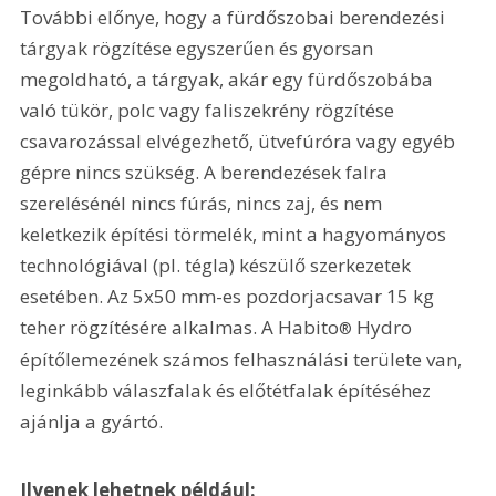
További előnye, hogy a fürdőszobai berendezési 
tárgyak rögzítése egyszerűen és gyorsan 
megoldható, a tárgyak, akár egy fürdőszobába 
való tükör, polc vagy faliszekrény rögzítése 
csavarozással elvégezhető, ütvefúróra vagy egyéb 
gépre nincs szükség. A berendezések falra 
szerelésénél nincs fúrás, nincs zaj, és nem 
keletkezik építési törmelék, mint a hagyományos 
technológiával (pl. tégla) készülő szerkezetek 
esetében. Az 5x50 mm-es pozdorjacsavar 15 kg 
teher rögzítésére alkalmas. A Habito
 Hydro 
®
építőlemezének számos felhasználási területe van, 
leginkább válaszfalak és előtétfalak építéséhez 
ajánlja a gyártó.
Ilyenek lehetnek például: 