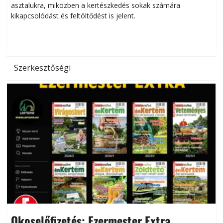
asztalukra, miközben a kertészkedés sokak számára
kikapcsolódást és feltöltődést is jelent.
é
d
Szerkesztőségi
Okoselőfizetés: Ezermester Extra