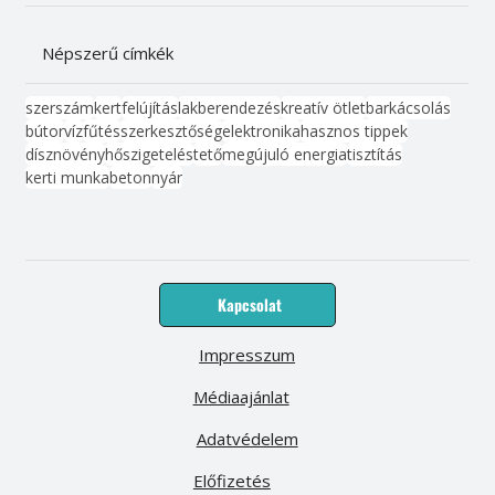
Népszerű címkék
szerszám
kert
felújítás
lakberendezés
kreatív ötlet
barkácsolás
bútor
víz
fűtés
szerkesztőség
elektronika
hasznos tippek
dísznövény
hőszigetelés
tető
megújuló energia
tisztítás
kerti munka
beton
nyár
Kapcsolat
Impresszum
Médiaajánlat
Adatvédelem
Előfizetés