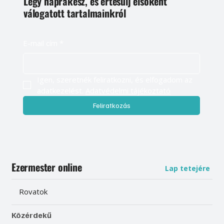
Légy naprakész, és értesülj elsőként
válogatott tartalmainkról
E-mail cím
*
Igen, szeretnék feliratkozni, és elfogadom az 
adatkezelést. 
Adatvédelmi tájékoztató
Feliratkozás
Ezermester online
Lap tetejére
Rovatok
Közérdekű