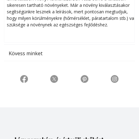
sikeresen tart­ha­tó növényeket. Már a növény kiválasztásakor
h
segítségünkre lesznek a leírások, mert pontosan megtudjuk,
k
hogy milyen körülményekre (hőmérséklet, páratartalom stb.) van
szüksége a növénynek az egészséges fejlődéshez.
t
Kövess minket