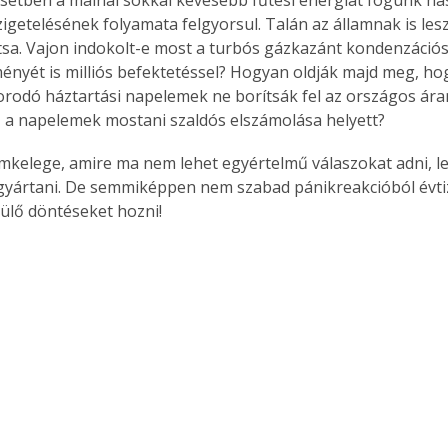
zigetelésének folyamata felgyorsul. Talán az államnak is les
ítsa. Vajon indokolt-e most a turbós gázkazánt kondenzációsr
ényét is milliós befektetéssel? Hogyan oldják majd meg, h
odó háztartási napelemek ne borítsák fel az országos ára
z a napelemek mostani szaldós elszámolása helyett?
gyártani. De semmiképpen nem szabad pánikreakcióból évti
rülő döntéseket hozni! 