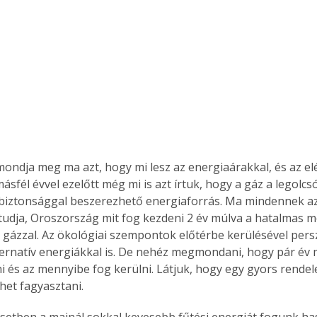
ndja meg ma azt, hogy mi lesz az energiaárakkal, és az el
sfél évvel ezelőtt még mi is azt írtuk, hogy a gáz a legolcsó
iztonsággal beszerezhető energiaforrás. Ma mindennek az
ki tudja, Oroszország mit fog kezdeni 2 év múlva a hatalmas 
 gázzal. Az ökológiai szempontok előtérbe kerülésével per
alternatív energiákkal is. De nehéz megmondani, hogy pár év 
i és az mennyibe fog kerülni. Látjuk, hogy egy gyors rendel
lehet fagyasztani.
setben a mainál sokkal kevesebb fűtési energiát fogunk has