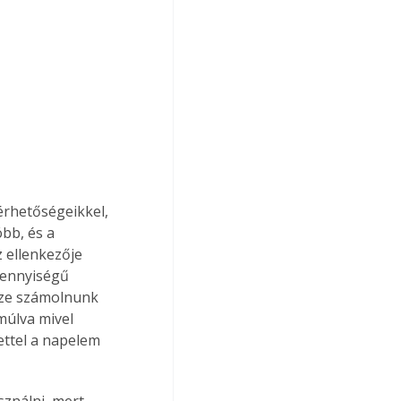
érhetőségeikkel, 
bb, és a 
 ellenkezője 
mennyiségű 
sze számolnunk 
múlva mivel 
ettel a napelem 
ználni, mert 