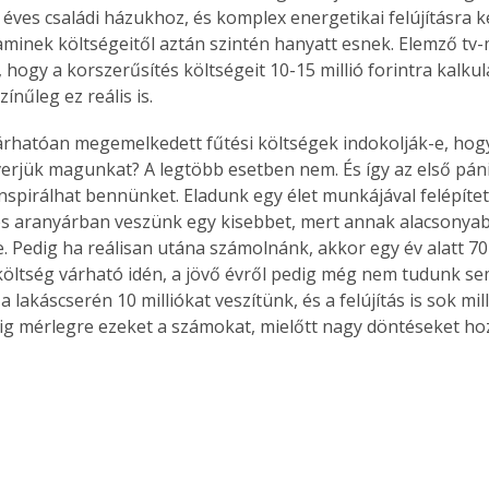
 éves családi házukhoz, és komplex energetikai felújításra k
 aminek költségeitől aztán szintén hanyatt esnek. Elemző t
, hogy a korszerűsítés költségeit 10-15 millió forintra kalkulá
ínűleg ez reális is.
árhatóan megemelkedett fűtési költségek indokolják-e, hog
erjük magunkat? A legtöbb esetben nem. És így az első páni
nspirálhat bennünket. Eladunk egy élet munkájával felépített
és aranyárban veszünk egy kisebbet, mert annak alacsonyab
e. Pedig ha reálisan utána számolnánk, akkor egy év alatt 70
 költség várható idén, a jövő évről pedig még nem tudunk se
a lakáscserén 10 milliókat veszítünk, és a felújítás is sok mil
dig mérlegre ezeket a számokat, mielőtt nagy döntéseket ho