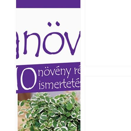
Ezermester lapszámai. A
Ezermester lapszámai
Laptapir kényelmes megoldás,
Laptapir kényelmes 
mert: – t
mert: – t