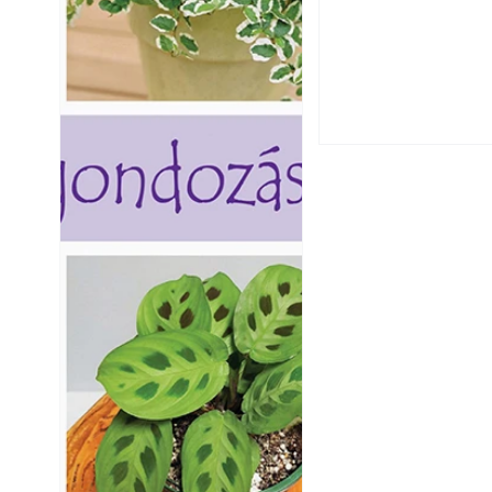
Extrém hőség: 7 
autónkat a nyári 
Napégés kezelése 
nap ért?