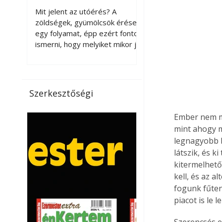
érnek tovább leszedés
Mit jelent az utóérés? A
után?
zöldségek, gyümölcsök érése
egy folyamat, épp ezért fontos
ismerni, hogy melyiket mikor jó
leszedni. Meg kell különböztetni
a gazdasági és a biológiai
érettséget. Például a
paradicsomot sokszor
Szerkesztőségi
gazdasági érettségben, azaz
félig éretten szedik le, ezután
Ember nem mo
utaztatják hosszan, és még
mint ahogy má
pulton tartható kell legyen.
legnagyobb b
Utóérik eközben, de nem lesz
látszik, és 
olyan ízű, mint amit a saját
kertünkben, biológiai
kitermelhető
érettségben szedünk le. Teljes
kell, és az 
érettségben szedve nem
fogunk fűten
tárolható h
piacot is le 
Szerencsés e