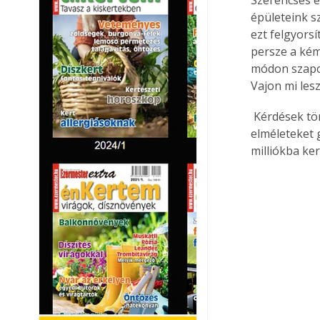
épületeink s
ezt felgyors
persze a kém
módon szapor
Vajon mi les
 Kérdések tömkelege, amire ma nem lehet egyértelmű válaszokat adni, legfeljebb 
elméleteket 
milliókba ke