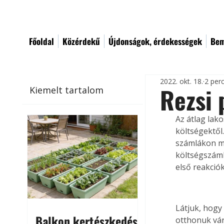
Főoldal
Közérdekű
Újdonságok, érdekességek
Bem
2022. okt. 18.
2 per
Rezsi 
Kiemelt tartalom
Az átlag lak
költségektől
számlákon mé
költségszáml
első reakció
Látjuk, hogy
Balkon kertészkedés
otthonuk vár