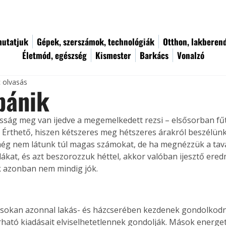
utatjuk
Gépek, szerszámok, technológiák
Otthon, lakberen
Életmód, egészség
Kismester
Barkács
Vonalzó
c olvasás
pánik
osság meg van ijedve a megemelkedett rezsi – elsősorban fűt
. Érthető, hiszen kétszeres meg hétszeres árakról beszélünk
g nem látunk túl magas számokat, de ha megnézzük a tava
ákat, és azt beszorozzuk héttel, akkor valóban ijesztő ered
k azonban nem mindig jók. 
 sokan azonnal lakás- és házcserében kezdenek gondolkodni
ható kiadásait elviselhetetlennek gondolják. Mások energet