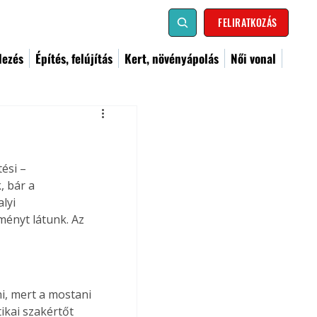
FELIRATKOZÁS
dezés
Építés, felújítás
Kert, növényápolás
Női vonal
ési – 
, bár a 
lyi 
ményt látunk. Az 
, mert a mostani 
ikai szakértőt 