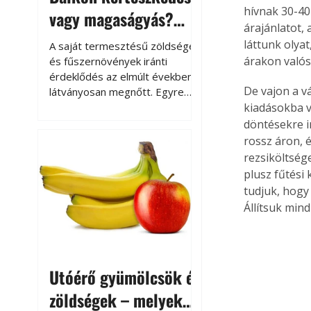
hívnak 30-40
vagy magaságyás?
árajánlatot,
Helytakarékos
láttunk olyat
A saját termesztésű zöldségek
kertészkedés
árakon valósz
és fűszernövények iránti
érdeklődés az elmúlt években
De vajon a v
látványosan megnőtt. Egyre
többen szeretnék tudni, honnan
kiadásokba v
származik az élelmiszer az
döntésekre i
asztalukra, miközben a
rossz áron, 
kertészkedés sokak számára
rezsiköltség
kikapcsolódást és feltöltődést
plusz fűtési
is jelent.
tudjuk, hogy 
Állítsuk min
Utóérő gyümölcsök és
zöldségek – melyek