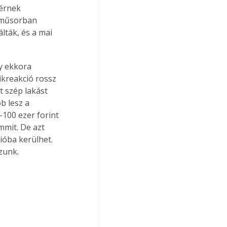
érnek 
v-műsorban 
lták, és a mai 
y ekkora 
kreakció rossz 
 szép lakást 
b lesz a 
-100 ezer forint 
mmit. De azt 
lióba kerülhet. 
zunk.