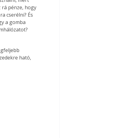
z rá pénze, hogy 
a cserélni? És 
ogy a gomba 
mhálózatot? 
zedekre ható, 