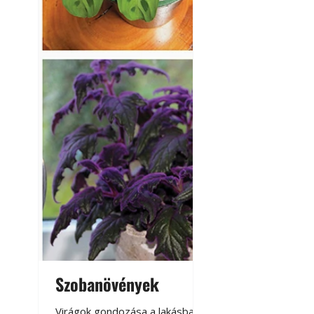
Szobanövények
Virágoskert: k
teraszon, laká
Virágok gondozása a lakásban,