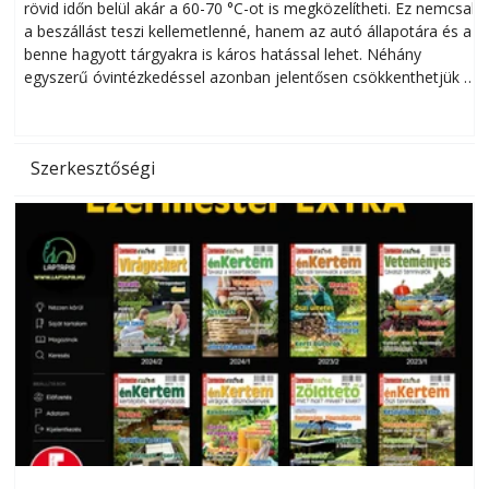
rövid időn belül akár a 60-70 °C-ot is megközelítheti. Ez nemcsak
n
a beszállást teszi kellemetlenné, hanem az autó állapotára és a
benne hagyott tárgyakra is káros hatással lehet. Néhány
egyszerű óvintézkedéssel azonban jelentősen csökkenthetjük a
hőség káros hatásait.
l
Szerkesztőségi