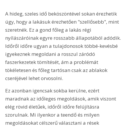
A hideg, szeles idő beköszöntével sokan érezhetik 
úgy, hogy a lakásuk érezhetően "szellősebb", mint 
szeretnék. Ez a gond főleg a lakás régi 
nyílászáróinak egyre rosszabb állapotából adódik. 
Időről időre ugyan a tulajdonosok többé-kevésbé 
igyekeznek megoldani a rosszul záródó 
faszerkezetek tömítését, ám a problémát 
tökéletesen és főleg tartósan csak az ablakok 
cseréjével lehet orvosolni.
Ez azonban igencsak sokba kerülne, ezért 
maradnak az időleges megoldások, amik viszont 
elég rövid életűek, időről időre felújításra 
szorulnak. Mi ilyenkor a teendő és milyen 
megoldásokat célszerű választani a rések 