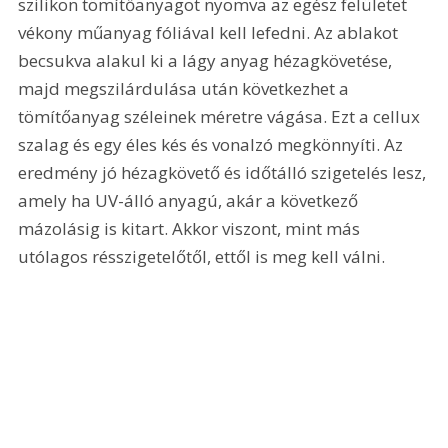
szilikon tömítőanyagot nyomva az egész felületet 
vékony műanyag fóliával kell lefedni. Az ablakot 
becsukva alakul ki a lágy anyag hézagkövetése, 
majd megszilárdulása után következhet a 
tömítőanyag széleinek méretre vágása. Ezt a cellux 
szalag és egy éles kés és vonalzó megkönnyíti. Az 
eredmény jó hézagkövető és időtálló szigetelés lesz, 
amely ha UV-álló anyagú, akár a következő 
mázolásig is kitart. Akkor viszont, mint más 
utólagos résszigetelőtől, ettől is meg kell válni.