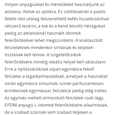
milyen anyagúakat és méretűeket használjunk az 
ablakra, illetve az ajtókra. Ez utóbbiaknál a padló 
feletti rést utólag felszerelhető kefés huzatkizáróval 
célszerű lezárni, a tok és a keret közötti hézagokat 
pedig az ablakoknál használt idomok 
felerősítésével lehet megszüntetni. A kiválasztott 
felületeknek mindenkor simának és teljesen 
tisztának kell lennie. A szigetelőcsíkok 
felerősítésére mindig ideális helyet kell választani. 
Erre a nyílászáróknak olyan egymásra fekvő 
felületei a legalkalmasabbak, amelyek a használat 
során egymásra simulnak, szinte párhuzamosan 
érintkeznek egymással, felületük pedig elég széles. 
Az egymás mellett elmozduló felületek csak lágy, 
EPDM anyagú L-idomok felerősítésére alkalmasak, 
de a szabad szárnak sem szabad teljesen a 