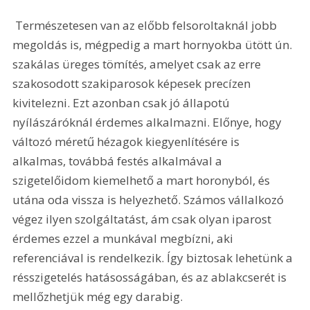
 Természetesen van az előbb felsoroltaknál jobb 
megoldás is, mégpedig a mart hornyokba ütött ún. 
szakálas üreges tömítés, amelyet csak az erre 
szakosodott szakiparosok képesek precízen 
kivitelezni. Ezt azonban csak jó állapotú 
nyílászáróknál érdemes alkalmazni. Előnye, hogy 
változó méretű hézagok kiegyenlítésére is 
alkalmas, továbbá festés alkalmával a 
szigetelőidom kiemelhető a mart horonyból, és 
utána oda vissza is helyezhető. Számos vállalkozó 
végez ilyen szolgáltatást, ám csak olyan iparost 
érdemes ezzel a munkával megbízni, aki 
referenciával is rendelkezik. Így biztosak lehetünk a 
résszigetelés hatásosságában, és az ablakcserét is 
mellőzhetjük még egy darabig.