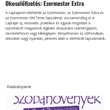
Okoselőfizetés: Ezermester Extra
A Laptapiron elérhetők az Ezermester, az Ezermester Extra és
az Ezermester Old Timer lapszámai, visszamenőleg is! A
Laptapir új, innovatív, praktikus és egyedi megoldás a
L
nyomtatott magazinok digitális olvasására számítógépen,
okostelefonon vagy táblagépen. Kényelmesen az otthonában,
útközben vagy nyaralás, pihenés alatt is elérhetők lapszámaink.
ú
Bárhol, bármikor, akár külföldön élve vagy dolgozva is
B
olvashatók az Ezermester lapszámai. A Laptapir kényelmes
megoldás, mert: – t
Kiadványaink