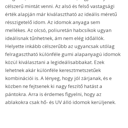
célszerű mintát venni. Az alsó és felső vastagsági 
érték alapján már kiválasztható az ideális méretű 
résszigetelő idom. Az idomok anyaga sem 
mellékes. Az olcsó, poliuretán habcsíkok ugyan 
ideálisnak tűnhetnek, ám nem elég időállók. 
Helyette inkább célszerűbb az ugyancsak utólag 
felragasztható különféle gumi alapanyagú idomok 
közül kiválasztani a legideálisabbakat. Ezek 
lehetnek akár különféle keresztmetszetűek 
kombinációi is. A lényeg, hogy jól zárjanak, és e 
közben ne fejtsenek ki nagy feszítő hatást a 
pántokra. Arra is érdemes figyelni, hogy az 
ablakokra csak hő- és UV álló idomok kerüljenek.