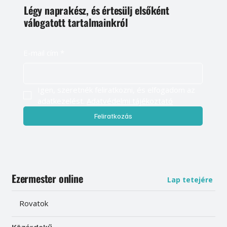
Légy naprakész, és értesülj elsőként
válogatott tartalmainkról
E-mail cím
*
Igen, szeretnék feliratkozni, és elfogadom az 
adatkezelést. 
Adatvédelmi tájékoztató
Feliratkozás
Ezermester online
Lap tetejére
Rovatok
Közérdekű