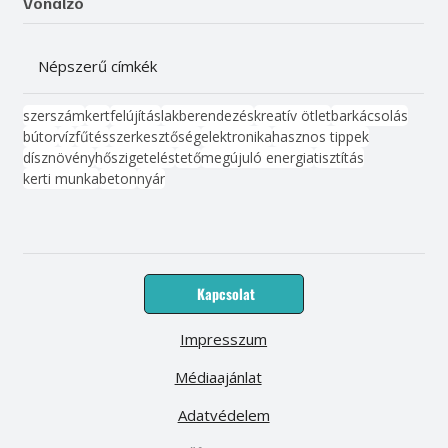
Vonalzó
Népszerű címkék
szerszám
kert
felújítás
lakberendezés
kreatív ötlet
barkácsolás
bútor
víz
fűtés
szerkesztőség
elektronika
hasznos tippek
dísznövény
hőszigetelés
tető
megújuló energia
tisztítás
kerti munka
beton
nyár
Kapcsolat
Impresszum
Médiaajánlat
Adatvédelem