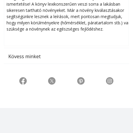
ismertetése! A könyv lexikonszerűen veszi sorra a lakásban
s
sikeresen tart­ha­tó növényeket. Már a növény kiválasztásakor
h
segítségünkre lesznek a leírások, mert pontosan megtudjuk,
k
hogy milyen körülményekre (hőmérséklet, páratartalom stb.) van
szüksége a növénynek az egészséges fejlődéshez.
t
Kövess minket