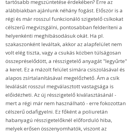
tartósabb megszüntetése érdekében? Erre az 
alábbiakban ajánlunk néhány fogást. Először is a 
régi és már rosszul funkcionáló szigetelő csíkokat 
célszerű megvizsgálni, pontosabban felderíteni a 
helyenkénti meghibásodásuk okát. Ha pl. 
szakaszonként leváltak, akkor az alapfelület nem 
volt elég tiszta, vagy a csukás közben túlságosan 
összepréselődött, a résszigetelő anyagát "legyűrte" 
a keret. Ez a mázolt felület simára csiszolásával és 
alapos zsírtalanításával megelőzhető. Ám a csík 
leválását rosszul megválasztott vastagsága is 
előidézheti. Az új résszigetelő kiválasztásánál - 
mert a régi már nem használható - erre fokozottan 
célszerű odafigyelni. Ez főként a poliuretán 
habanyagú résszigetelőknél előforduló hiba, 
melyek erősen összenyomhatók, viszont az 