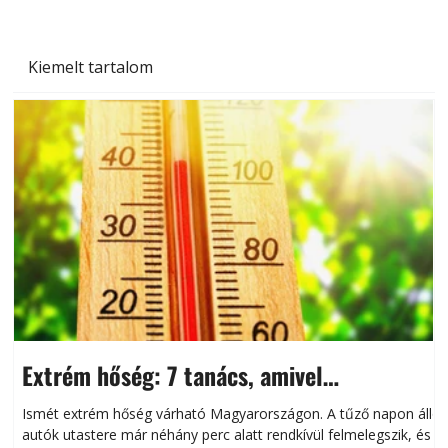
Kiemelt tartalom
Extrém hőség: 7 tanács, amivel
megóvhatjuk autónkat a nyári károktól
Ismét extrém hőség várható Magyarországon. A tűző napon álló
autók utastere már néhány perc alatt rendkívül felmelegszik, és