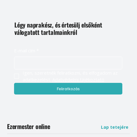
Légy naprakész, és értesülj elsőként
válogatott tartalmainkról
E-mail cím
*
Igen, szeretnék feliratkozni, és elfogadom az 
adatkezelést. 
Adatvédelmi tájékoztató
Feliratkozás
Ezermester online
Lap tetejére