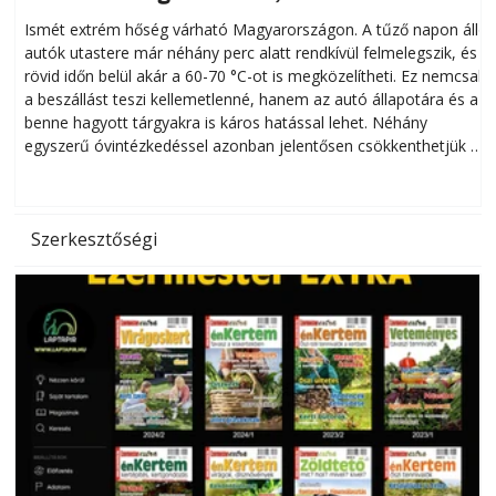
megóvhatjuk autónkat a nyári károktól
Ismét extrém hőség várható Magyarországon. A tűző napon álló
autók utastere már néhány perc alatt rendkívül felmelegszik, és
rövid időn belül akár a 60-70 °C-ot is megközelítheti. Ez nemcsak
n
a beszállást teszi kellemetlenné, hanem az autó állapotára és a
benne hagyott tárgyakra is káros hatással lehet. Néhány
egyszerű óvintézkedéssel azonban jelentősen csökkenthetjük a
hőség káros hatásait.
l
Szerkesztőségi