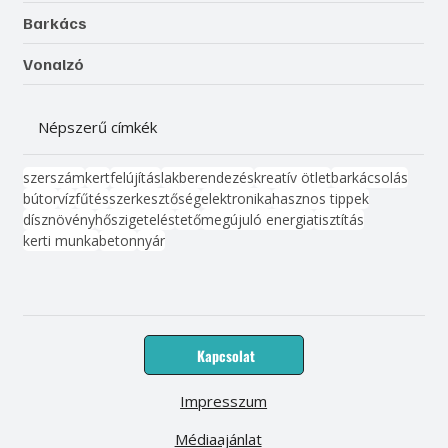
Barkács
Vonalzó
Népszerű címkék
szerszám
kert
felújítás
lakberendezés
kreatív ötlet
barkácsolás
bútor
víz
fűtés
szerkesztőség
elektronika
hasznos tippek
dísznövény
hőszigetelés
tető
megújuló energia
tisztítás
kerti munka
beton
nyár
Kapcsolat
Impresszum
Médiaajánlat