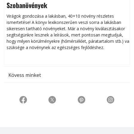
Szobanövények
Virágok gondozása a lakásban, 40+10 növény részletes
ismertetése! A könyv lexikonszerűen veszi sorra a lakásban
s
sikeresen tart­ha­tó növényeket. Már a növény kiválasztásakor
h
segítségünkre lesznek a leírások, mert pontosan megtudjuk,
k
hogy milyen körülményekre (hőmérséklet, páratartalom stb.) van
szüksége a növénynek az egészséges fejlődéshez.
t
Kövess minket