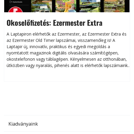
Okoselőfizetés: Ezermester Extra
A Laptapiron elérhetők az Ezermester, az Ezermester Extra és
az Ezermester Old Timer lapszámai, visszamenőleg is! A
Laptapir új, innovatív, praktikus és egyedi megoldás a
L
nyomtatott magazinok digitális olvasására számítógépen,
okostelefonon vagy táblagépen. Kényelmesen az otthonában,
útközben vagy nyaralás, pihenés alatt is elérhetők lapszámaink.
ú
Bárhol, bármikor, akár külföldön élve vagy dolgozva is
B
olvashatók az Ezermester lapszámai. A Laptapir kényelmes
megoldás, mert: – t
Kiadványaink