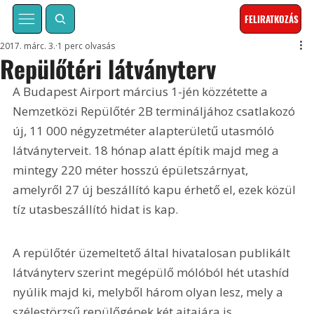
FELIRATKOZÁS
2017. márc. 3.
1 perc olvasás
Repülőtéri látványterv
A Budapest Airport március 1-jén közzétette a 
Nemzetközi Repülőtér 2B termináljához csatlakozó 
új, 11 000 négyzetméter alapterületű utasmóló 
látványterveit. 18 hónap alatt építik majd meg a 
mintegy 220 méter hosszú épületszárnyat, 
amelyről 27 új beszállító kapu érhető el, ezek közül 
tíz utasbeszállító hidat is kap. 
A repülőtér üzemeltető által hivatalosan publikált 
látványterv szerint megépülő mólóból hét utashíd 
nyúlik majd ki, melyből három olyan lesz, mely a 
szélestörzsű repülőgépek két ajtajára is 