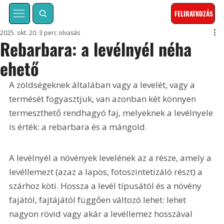
FELIRATKOZÁS
2025. okt. 20.
3 perc olvasás
Rebarbara: a levélnyél néha
ehető
A zöldségeknek általában vagy a levelét, vagy a 
termését fogyasztjuk, van azonban két könnyen 
termeszthető rendhagyó faj, melyeknek a levélnyele 
is érték: a rebarbara és a mángold.
A levélnyél a növények levelének az a része, amely a 
levéllemezt (azaz a lapos, fotoszintetizáló részt) a 
szárhoz köti. Hossza a levél típusától és a növény 
fajától, fajtájától függően változó lehet: lehet 
nagyon rövid vagy akár a levéllemez hosszával 