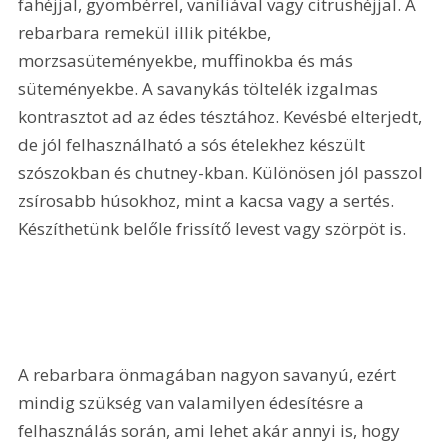
fahéjjal, gyömbérrel, vaníliával vagy citrushéjjal. A 
rebarbara remekül illik pitékbe, 
morzsasüteményekbe, muffinokba és más 
süteményekbe. A savanykás töltelék izgalmas 
kontrasztot ad az édes tésztához. Kevésbé elterjedt, 
de jól felhasználható a sós ételekhez készült 
szószokban és chutney-kban. Különösen jól passzol 
zsírosabb húsokhoz, mint a kacsa vagy a sertés. 
Készíthetünk belőle frissítő levest vagy szörpöt is.
A rebarbara önmagában nagyon savanyú, ezért 
mindig szükség van valamilyen édesítésre a 
felhasználás során, ami lehet akár annyi is, hogy 