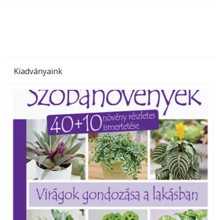
megoldás, mert: – t
Kiadványaink