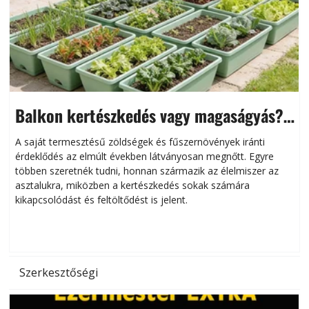
Balkon kertészkedés vagy magaságyás?
Helytakarékos kertészkedés
A saját termesztésű zöldségek és fűszernövények iránti
érdeklődés az elmúlt években látványosan megnőtt. Egyre
többen szeretnék tudni, honnan származik az élelmiszer az
l
asztalukra, miközben a kertészkedés sokak számára
kikapcsolódást és feltöltődést is jelent.
é
d
Szerkesztőségi