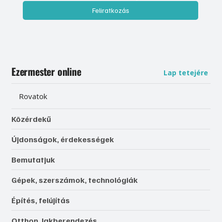
Feliratkozás
Ezermester online
Lap tetejére
Rovatok
Közérdekű
Újdonságok, érdekességek
Bemutatjuk
Gépek, szerszámok, technológiák
Építés, felújítás
Otthon, lakberendezés