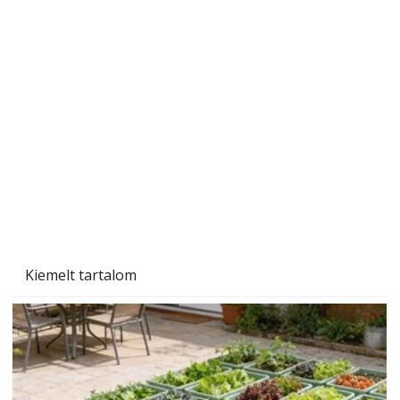
Szárazság a kertben – az aszály hatása a
növényekre és a védekezés lehetőségei
Kiemelt tartalom