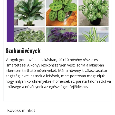
Szobanövények
Virágok gondozása a lakásban, 40+10 növény részletes
ismertetése! A könyv lexikonszerűen veszi sorra a lakásban
s
sikeresen tart­ha­tó növényeket. Már a növény kiválasztásakor
h
segítségünkre lesznek a leírások, mert pontosan megtudjuk,
k
hogy milyen körülményekre (hőmérséklet, páratartalom stb.) van
szüksége a növénynek az egészséges fejlődéshez.
t
Kövess minket