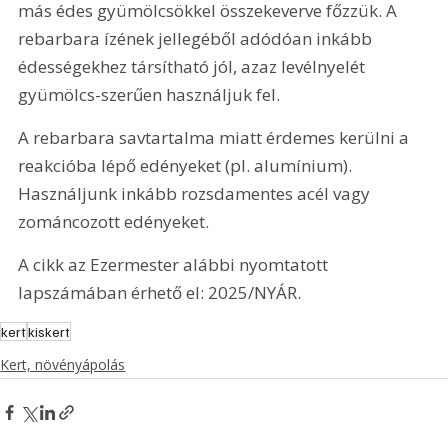
más édes gyümölcsökkel összekeverve főzzük. A 
rebarbara ízének jellegéből adódóan inkább 
édességekhez társítható jól, azaz levélnyelét 
gyümölcs-szerűen használjuk fel. 
A rebarbara savtartalma miatt érdemes kerülni a 
reakcióba lépő edényeket (pl. alumínium). 
Használjunk inkább rozsdamentes acél vagy 
zománcozott edényeket.
A cikk az Ezermester alábbi nyomtatott 
lapszámában érhető el: 2025/NYÁR.
kert
kiskert
Kert, növényápolás