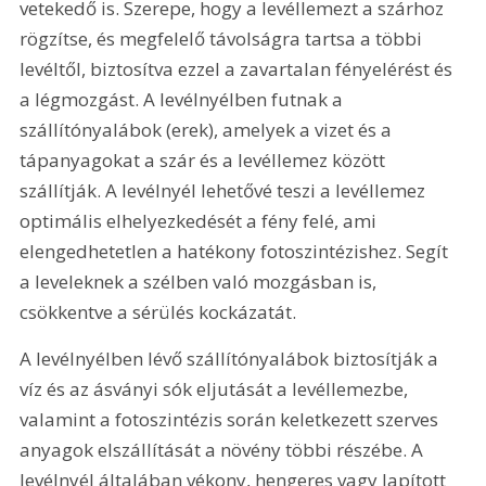
vetekedő is. Szerepe, hogy a levéllemezt a szárhoz 
rögzítse, és megfelelő távolságra tartsa a többi 
levéltől, biztosítva ezzel a zavartalan fényelérést és 
a légmozgást. A levélnyélben futnak a 
szállítónyalábok (erek), amelyek a vizet és a 
tápanyagokat a szár és a levéllemez között 
szállítják. A levélnyél lehetővé teszi a levéllemez 
optimális elhelyezkedését a fény felé, ami 
elengedhetetlen a hatékony fotoszintézishez. Segít 
a leveleknek a szélben való mozgásban is, 
csökkentve a sérülés kockázatát.
A levélnyélben lévő szállítónyalábok biztosítják a 
víz és az ásványi sók eljutását a levéllemezbe, 
valamint a fotoszintézis során keletkezett szerves 
anyagok elszállítását a növény többi részébe. A 
levélnyél általában vékony, hengeres vagy lapított 