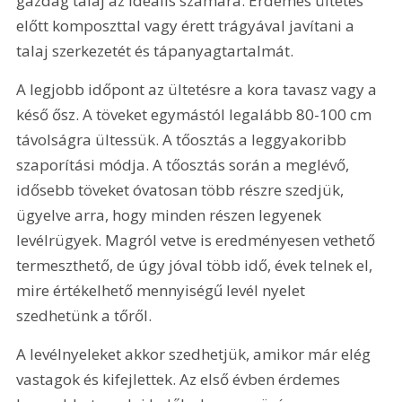
gazdag talaj az ideális számára. Érdemes ültetés 
előtt komposzttal vagy érett trágyával javítani a 
talaj szerkezetét és tápanyagtartalmát.
A legjobb időpont az ültetésre a kora tavasz vagy a 
késő ősz. A töveket egymástól legalább 80-100 cm 
távolságra ültessük. A tőosztás a leggyakoribb 
szaporítási módja. A tőosztás során a meglévő, 
idősebb töveket óvatosan több részre szedjük, 
ügyelve arra, hogy minden részen legyenek 
levélrügyek. Magról vetve is eredményesen vethető 
termeszthető, de úgy jóval több idő, évek telnek el, 
mire értékelhető mennyiségű levél nyelet 
szedhetünk a tőről.
A levélnyeleket akkor szedhetjük, amikor már elég 
vastagok és kifejlettek. Az első évben érdemes 