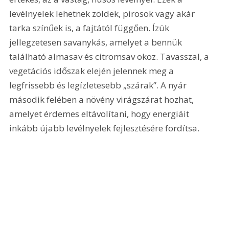
levélnyelek lehetnek zöldek, pirosok vagy akár 
tarka színűek is, a fajtától függően. Ízük 
jellegzetesen savanykás, amelyet a bennük 
található almasav és citromsav okoz. Tavasszal, a 
vegetációs időszak elején jelennek meg a 
legfrissebb és legízletesebb „szárak”. A nyár 
második felében a növény virágszárat hozhat, 
amelyet érdemes eltávolítani, hogy energiáit 
inkább újabb levélnyelek fejlesztésére fordítsa.