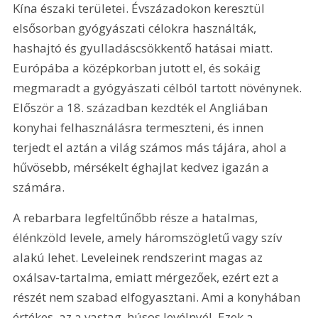
Kína északi területei. Évszázadokon keresztül 
elsősorban gyógyászati célokra használták, 
hashajtó és gyulladáscsökkentő hatásai miatt. 
Európába a középkorban jutott el, és sokáig 
megmaradt a gyógyászati célból tartott növénynek. 
Először a 18. században kezdték el Angliában 
konyhai felhasználásra termeszteni, és innen 
terjedt el aztán a világ számos más tájára, ahol a 
hűvösebb, mérsékelt éghajlat kedvez igazán a 
számára.
A rebarbara legfeltűnőbb része a hatalmas, 
élénkzöld levele, amely háromszögletű vagy szív 
alakú lehet. Leveleinek rendszerint magas az 
oxálsav-tartalma, emiatt mérgezőek, ezért ezt a 
részét nem szabad elfogyasztani. Ami a konyhában 
értékes, az a vastag, húsos levélnyél. Ezek a 