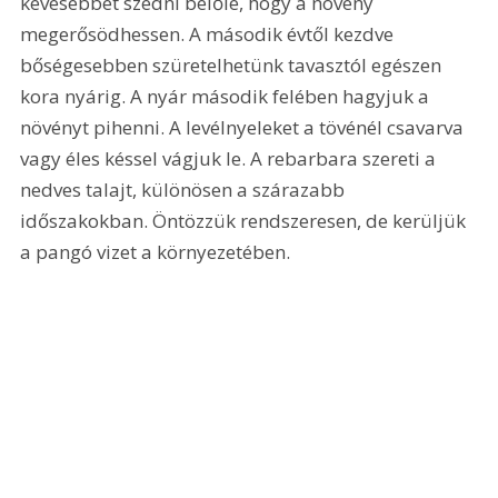
kevesebbet szedni belőle, hogy a növény 
megerősödhessen. A második évtől kezdve 
bőségesebben szüretelhetünk tavasztól egészen 
kora nyárig. A nyár második felében hagyjuk a 
növényt pihenni. A levélnyeleket a tövénél csavarva 
vagy éles késsel vágjuk le. A rebarbara szereti a 
nedves talajt, különösen a szárazabb 
időszakokban. Öntözzük rendszeresen, de kerüljük 
a pangó vizet a környezetében.