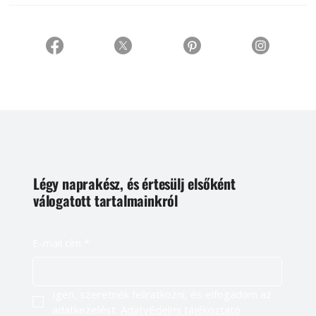
Légy naprakész, és értesülj elsőként
válogatott tartalmainkról
E-mail cím
*
Igen, szeretnék feliratkozni, és elfogadom az 
adatkezelést. 
Adatvédelmi tájékoztató