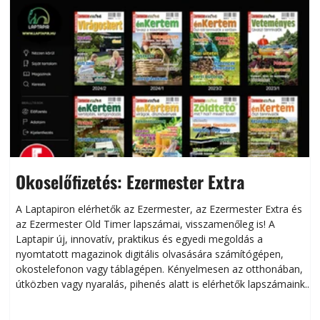
Okoselőfizetés: Ezermester Extra
A Laptapiron elérhetők az Ezermester, az Ezermester Extra és
az Ezermester Old Timer lapszámai, visszamenőleg is! A
Laptapir új, innovatív, praktikus és egyedi megoldás a
L
nyomtatott magazinok digitális olvasására számítógépen,
okostelefonon vagy táblagépen. Kényelmesen az otthonában,
útközben vagy nyaralás, pihenés alatt is elérhetők lapszámaink.
ú
Bárhol, bármikor, akár külföldön élve vagy dolgozva is
B
olvashatók az Ezermester lapszámai. A Laptapir kényelmes