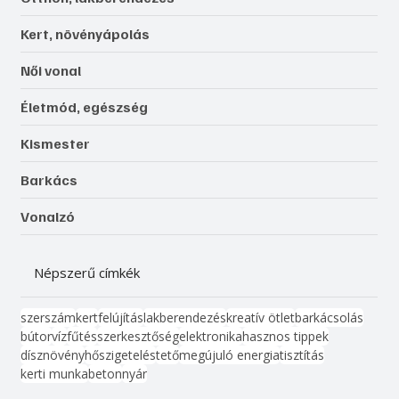
Kert, növényápolás
Női vonal
Életmód, egészség
Kismester
Barkács
Vonalzó
Népszerű címkék
szerszám
kert
felújítás
lakberendezés
kreatív ötlet
barkácsolás
bútor
víz
fűtés
szerkesztőség
elektronika
hasznos tippek
dísznövény
hőszigetelés
tető
megújuló energia
tisztítás
kerti munka
beton
nyár