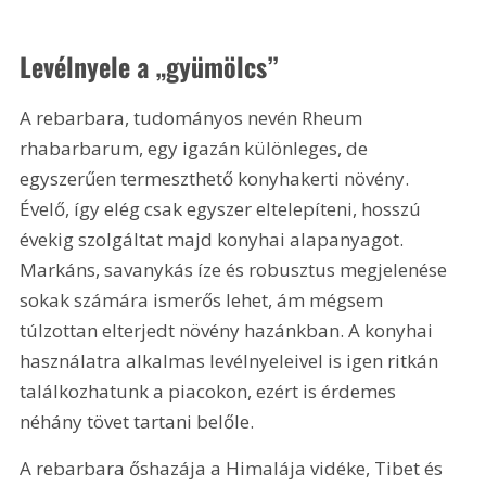
Levélnyele a „gyümölcs”
A rebarbara, tudományos nevén Rheum 
rhabarbarum, egy igazán különleges, de 
egyszerűen termeszthető konyhakerti növény. 
Évelő, így elég csak egyszer eltelepíteni, hosszú 
évekig szolgáltat majd konyhai alapanyagot. 
Markáns, savanykás íze és robusztus megjelenése 
sokak számára ismerős lehet, ám mégsem 
túlzottan elterjedt növény hazánkban. A konyhai 
használatra alkalmas levélnyeleivel is igen ritkán 
találkozhatunk a piacokon, ezért is érdemes 
néhány tövet tartani belőle.
A rebarbara őshazája a Himalája vidéke, Tibet és 