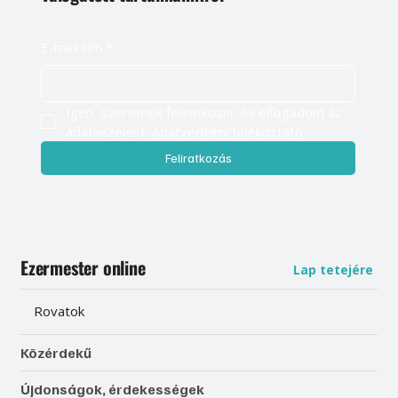
E-mail cím
*
Igen, szeretnék feliratkozni, és elfogadom az 
adatkezelést. 
Adatvédelmi tájékoztató
Feliratkozás
Ezermester online
Lap tetejére
Rovatok
Közérdekű
Újdonságok, érdekességek