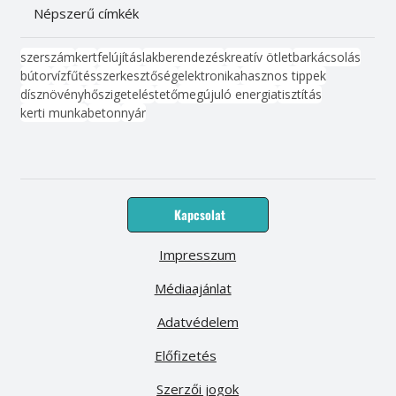
Népszerű címkék
szerszám
kert
felújítás
lakberendezés
kreatív ötlet
barkácsolás
bútor
víz
fűtés
szerkesztőség
elektronika
hasznos tippek
dísznövény
hőszigetelés
tető
megújuló energia
tisztítás
kerti munka
beton
nyár
Kapcsolat
Impresszum
Médiaajánlat
Adatvédelem
Előfizetés
Szerzői jogok