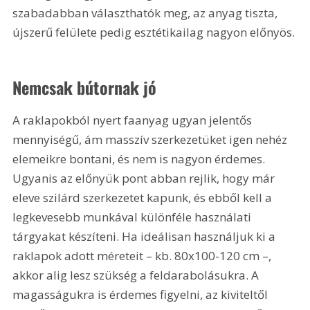
szabadabban választhatók meg, az anyag tiszta, 
újszerű felülete pedig esztétikailag nagyon előnyös.
Nemcsak bútornak jó
A raklapokból nyert faanyag ugyan jelentős 
mennyiségű, ám masszív szerkezetüket igen nehéz 
elemeikre bontani, és nem is nagyon érdemes. 
Ugyanis az előnyük pont abban rejlik, hogy már 
eleve szilárd szerkezetet kapunk, és ebből kell a 
legkevesebb munkával különféle használati 
tárgyakat készíteni. Ha ideálisan használjuk ki a 
raklapok adott méreteit – kb. 80x100-120 cm –, 
akkor alig lesz szükség a feldarabolásukra. A 
magasságukra is érdemes figyelni, az kiviteltől 