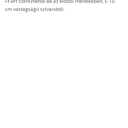
Ft-ért szerezhetők be az előbbi méretekben, 5-10 
cm vastagságú szivacsból.