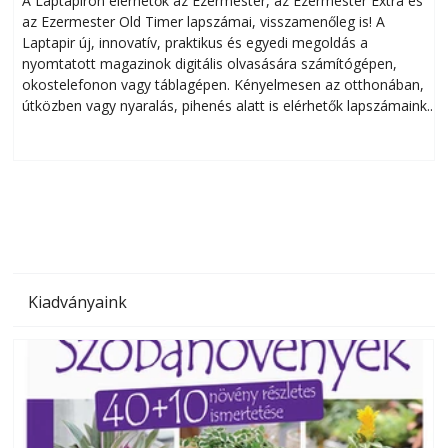
A Laptapiron elérhetők az Ezermester, az Ezermester Extra és
az Ezermester Old Timer lapszámai, visszamenőleg is! A
Laptapir új, innovatív, praktikus és egyedi megoldás a
L
nyomtatott magazinok digitális olvasására számítógépen,
okostelefonon vagy táblagépen. Kényelmesen az otthonában,
útközben vagy nyaralás, pihenés alatt is elérhetők lapszámaink.
ú
Bárhol, bármikor, akár külföldön élve vagy dolgozva is
B
olvashatók az Ezermester lapszámai. A Laptapir kényelmes
megoldás, mert: – t
Kiadványaink