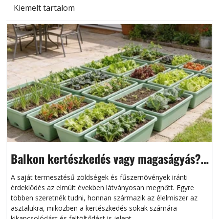
Kiemelt tartalom
Balkon kertészkedés vagy magaságyás?
Helytakarékos kertészkedés
A saját termesztésű zöldségek és fűszernövények iránti
érdeklődés az elmúlt években látványosan megnőtt. Egyre
többen szeretnék tudni, honnan származik az élelmiszer az
l
asztalukra, miközben a kertészkedés sokak számára
kikapcsolódást és feltöltődést is jelent.
é