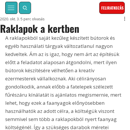
FELIRATKOZÁS
2020. okt. 3.
5 perc olvasás
Raklapok a kertben
A raklapokból saját kezűleg készített bútorok és 
egyéb használati tárgyak változatlanul nagyon 
kedveltek. Ám az is igaz, hogy nem árt az építésük 
előtt a feladatot alaposan átgondolni, mert ilyen 
bútorok készítésére vélhetően a kreatív 
ezermesterek vállalkoznak. Aki célirányosan 
gondolkodik, annak előbb a fatelepek szélezett 
fűrészáru kínálatát is ajánlatos megismernie, mert 
lehet, hogy ezek a faanyagok előnyösebben 
használhatók az adott célra, a költségük viszont 
semmivel sem több a raklapokból nyert faanyag 
költségénél. Így a szükséges darabok méretei 