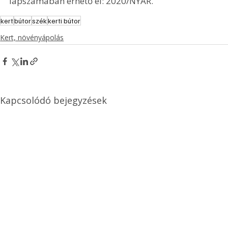
lapszámában érhető el: 2020/NYÁR.
kert
bútor
szék
kerti bútor
Kert, növényápolás
Kapcsolódó bejegyzések