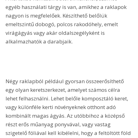
egyéb használati tárgy is van, amikhez a raklapok 
nagyon is megfelelőek. Készíthető belőlük 
emeltszintű dobogó, polcos rakodóhely, emelt 
virágágyás vagy akár oldalszegélyként is 
alkalmazhatók a darabjaik.
Négy raklapból például gyorsan összeerősíthető 
egy olyan keretszerkezet, amelyet számos célra 
lehet felhasználni. Lehet belőle komposztáló keret, 
vagy különféle kerti növényeknek otthont adó 
kombinált magas ágyás. Az utóbbihoz a középső 
részt erős műanyag ponyvával, vagy vastag 
szigetelő fóliával kell kibélelni, hogy a feltöltött föld 