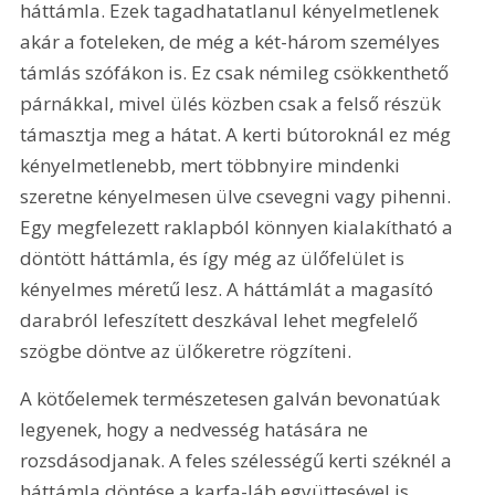
háttámla. Ezek tagadhatatlanul kényelmetlenek 
akár a foteleken, de még a két-három személyes 
támlás szófákon is. Ez csak némileg csökkenthető 
párnákkal, mivel ülés közben csak a felső részük 
támasztja meg a hátat. A kerti bútoroknál ez még 
kényelmetlenebb, mert többnyire mindenki 
szeretne kényelmesen ülve csevegni vagy pihenni. 
Egy megfelezett raklapból könnyen kialakítható a 
döntött háttámla, és így még az ülőfelület is 
kényelmes méretű lesz. A háttámlát a magasító 
darabról lefeszített deszkával lehet megfelelő 
szögbe döntve az ülőkeretre rögzíteni.
A kötőelemek természetesen galván bevonatúak 
legyenek, hogy a nedvesség hatására ne 
rozsdásodjanak. A feles szélességű kerti széknél a 
háttámla döntése a karfa-láb együttesével is 