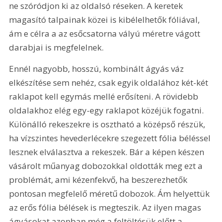
ne szóródjon ki az oldalsó réseken. A keretek 
magasító talpainak közei is kibélelhetők fóliával, 
ám e célra a az esőcsatorna vályú méretre vágott 
darabjai is megfelelnek.
Ennél nagyobb, hosszú, kombinált ágyás váz 
elkészítése sem nehéz, csak egyik oldalához két-két 
raklapot kell egymás mellé erősíteni. A rövidebb 
oldalakhoz elég egy-egy raklapot közéjük fogatni. 
Különálló rekeszekre is osztható a középső részük, 
ha vízszintes hevederlécekre szegezett fólia béléssel 
lesznek elválasztva a rekeszek. Bár a képen készen 
vásárolt műanyag dobozokkal oldották meg ezt a 
problémát, ami kézenfekvő, ha beszerezhetők 
pontosan megfelelő méretű dobozok. Ám helyettük 
az erős fólia bélések is megteszik. Az ilyen magas 
ágyásokat azonban még a feltöltésük előtt a 