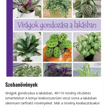
Szobanövények
Virágok gondozása a lakásban, 40+10 növény részletes
ismertetése! A könyv lexikonszerűen veszi sorra a lakásban
s
sikeresen tart­ha­tó növényeket. Már a növény kiválasztásakor
h