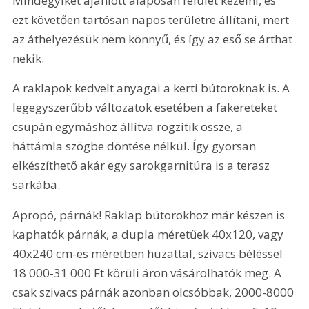
Mindegyiket ajánlott alaposan felület kezelni, és 
ezt követően tartósan napos területre állítani, mert 
az áthelyezésük nem könnyű, és így az eső se árthat 
nekik.
A raklapok kedvelt anyagai a kerti bútoroknak is. A 
legegyszerűbb változatok esetében a fakereteket 
csupán egymáshoz állítva rögzítik össze, a 
háttámla szögbe döntése nélkül. Így gyorsan 
elkészíthető akár egy sarokgarnitúra is a terasz 
sarkába.
Apropó, párnák! Raklap bútorokhoz már készen is 
kaphatók párnák, a dupla méretűek 40x120, vagy 
40x240 cm-es méretben huzattal, szivacs béléssel 
18 000-31 000 Ft körüli áron vásárolhatók meg. A 
csak szivacs párnák azonban olcsóbbak, 2000-8000 