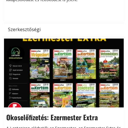
d
Szerkesztőségi
Okoselőfizetés: Ezermester Extra