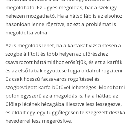
megoldható. Ez ügyes megoldás, bár a szék így 
nehezen mozgatható. Ha a hátsó láb is az elsőhöz 
hasonlóan lenne rögzítve, az ezt a problémát is 
megoldotta volna.
Az is megoldás lehet, ha a karfákat vízszintesen a 
szögbe állított és több helyen az ülőrészhez 
csavarozott háttámlához erősítjük, és ezt a karfák 
és az első lábak együttese fogja oldalról rögzíteni. 
Ez csak hosszú facsavaros rögzítéssel és 
szögbevágott karfa bütüvel lehetséges. Mondhatni 
pofon egyszerű az a megoldás is, ha a hátlap az 
ülőlap lécének hézagába illesztve lesz leszegezve, 
és oldalt egy-egy függőlegesen felszegezett deszka 
hevederrel lesz megerősítve.