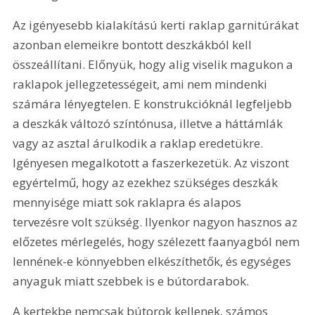
Az igényesebb kialakítású kerti raklap garnitúrákat 
azonban elemeikre bontott deszkákból kell 
összeállítani. Előnyük, hogy alig viselik magukon a 
raklapok jellegzetességeit, ami nem mindenki 
számára lényegtelen. E konstrukcióknál legfeljebb 
a deszkák változó színtónusa, illetve a háttámlák 
vagy az asztal árulkodik a raklap eredetükre. 
Igényesen megalkotott a faszerkezetük. Az viszont 
egyértelmű, hogy az ezekhez szükséges deszkák 
mennyisége miatt sok raklapra és alapos 
tervezésre volt szükség. Ilyenkor nagyon hasznos az 
előzetes mérlegelés, hogy szélezett faanyagból nem 
lennének-e könnyebben elkészíthetők, és egységes 
anyaguk miatt szebbek is e bútordarabok.
A kertekbe nemcsak bútorok kellenek, számos 