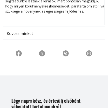
segítségünkre lesznek a leírások, mert pontosan megtudjuk,
k
hogy milyen körülményekre (hőmérséklet, páratartalom stb.) van
szüksége a növénynek az egészséges fejlődéshez.
t
Kövess minket
Légy naprakész, és értesülj elsőként
válogatott tartalmainkról