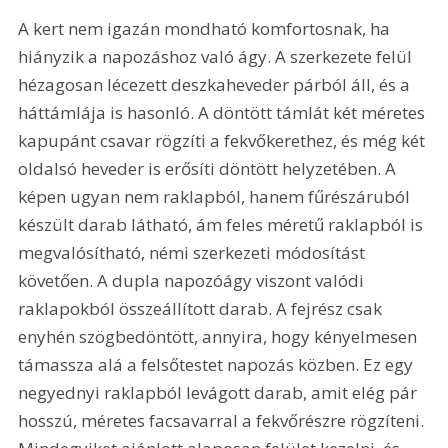
A kert nem igazán mondható komfortosnak, ha 
hiányzik a napozáshoz való ágy. A szerkezete felül 
hézagosan lécezett deszkaheveder párból áll, és a 
háttámlája is hasonló. A döntött támlát két méretes 
kapupánt csavar rögzíti a fekvőkerethez, és még két 
oldalsó heveder is erősíti döntött helyzetében. A 
képen ugyan nem raklapból, hanem fűrészáruból 
készült darab látható, ám feles méretű raklapból is 
megvalósítható, némi szerkezeti módosítást 
követően. A dupla napozóágy viszont valódi 
raklapokból összeállított darab. A fejrész csak 
enyhén szögbedöntött, annyira, hogy kényelmesen 
támassza alá a felsőtestet napozás közben. Ez egy 
negyednyi raklapból levágott darab, amit elég pár 
hosszú, méretes facsavarral a fekvőrészre rögzíteni. 