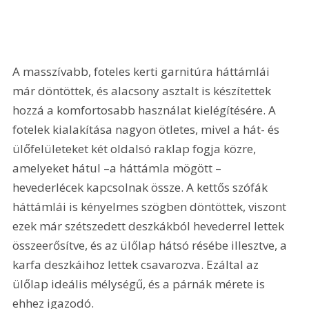
A masszívabb, foteles kerti garnitúra háttámlái 
már döntöttek, és alacsony asztalt is készítettek 
hozzá a komfortosabb használat kielégítésére. A 
fotelek kialakítása nagyon ötletes, mivel a hát- és 
ülőfelületeket két oldalsó raklap fogja közre, 
amelyeket hátul –a háttámla mögött – 
hevederlécek kapcsolnak össze. A kettős szófák 
háttámlái is kényelmes szögben döntöttek, viszont 
ezek már szétszedett deszkákból hevederrel lettek 
összeerősítve, és az ülőlap hátsó résébe illesztve, a 
karfa deszkáihoz lettek csavarozva. Ezáltal az 
ülőlap ideális mélységű, és a párnák mérete is 
ehhez igazodó.