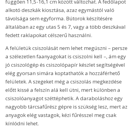
függően 11,5-16,1 cm között változhat. A fedőlapot 
alkotó deszkák kiosztása, azaz egymástól való 
távolsága sem egyforma. Bútorok készítésére 
általában az egy utas 5 és 7, vagy a több deszkával 
fedett raklapokat célszerű használni.
A felületük csiszolását nem lehet megúszni – persze 
a szélezetlen faanyagokat is csiszolni kell –, ám egy 
jó csiszológép és csiszolópapír készlet segítségével 
elég gyorsan simára koptathatók a hozzáférhető 
felületek. A szegeket még a csiszolás megkezdése 
előtt kissé a felszín alá kell ütni, mert különben a 
csiszolóanyagot széttéphetik. A daraboláshoz egy 
nagyobb tárcsafűrész gépre is szükség lesz, mert az 
anyagok elég vastagok, kézi fűrésszel meg csak 
kínlódni lehet.