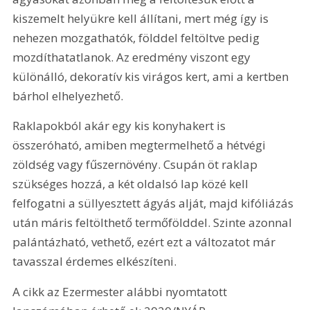
kiszemelt helyükre kell állítani, mert még így is 
nehezen mozgathatók, földdel feltöltve pedig 
mozdíthatatlanok. Az eredmény viszont egy 
különálló, dekoratív kis virágos kert, ami a kertben 
bárhol elhelyezhető.
Raklapokból akár egy kis konyhakert is 
összeróható, amiben megtermelhető a hétvégi 
zöldség vagy fűszernövény. Csupán öt raklap 
szükséges hozzá, a két oldalsó lap közé kell 
felfogatni a süllyesztett ágyás alját, majd kifóliázás 
után máris feltölthető termőfölddel. Szinte azonnal 
palántázható, vethető, ezért ezt a változatot már 
tavasszal érdemes elkészíteni.
A cikk az Ezermester alábbi nyomtatott 