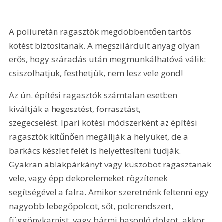
A poliuretán ragasztók megdöbbentően tartós 
kötést biztosítanak. A megszilárdult anyag olyan 
erős, hogy száradás után megmunkálhatóvá válik: 
csiszolhatjuk, festhetjük, nem lesz vele gond!
Az ún. építési ragasztók számtalan esetben 
kiváltják a hegesztést, forrasztást, 
szegecselést. Ipari kötési módszerként az építési 
ragasztók kitűnően megállják a helyüket, de a 
barkács készlet felét is helyettesíteni tudják. 
Gyakran ablakpárkányt vagy küszöböt ragasztanak 
vele, vagy épp dekorelemeket rögzítenek 
segítségével a falra. Amikor szeretnénk feltenni egy 
nagyobb lebegőpolcot, sőt, polcrendszert, 
függönykarnist, vagy bármi hasonló dolgot, akkor 