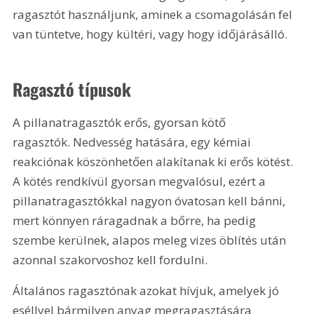
ragasztót használjunk, aminek a csomagolásán fel 
van tüntetve, hogy kültéri, vagy hogy időjárásálló.
Ragasztó típusok
A pillanatragasztók erős, gyorsan kötő 
ragasztók. Nedvesség hatására, egy kémiai 
reakciónak köszönhetően alakítanak ki erős kötést. 
A kötés rendkívül gyorsan megvalósul, ezért a 
pillanatragasztókkal nagyon óvatosan kell bánni, 
mert könnyen ráragadnak a bőrre, ha pedig 
szembe kerülnek, alapos meleg vizes öblítés után 
azonnal szakorvoshoz kell fordulni.
Általános ragasztónak azokat hívjuk, amelyek jó 
eséllyel bármilyen anyag megragasztására 