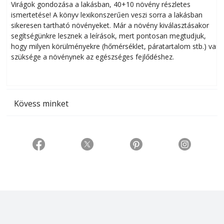
Virágok gondozása a lakásban, 40+10 növény részletes
ismertetése! A könyv lexikonszerűen veszi sorra a lakásban
s
sikeresen tart­ha­tó növényeket. Már a növény kiválasztásakor
h
segítségünkre lesznek a leírások, mert pontosan megtudjuk,
k
hogy milyen körülményekre (hőmérséklet, páratartalom stb.) van
szüksége a növénynek az egészséges fejlődéshez.
t
Kövess minket