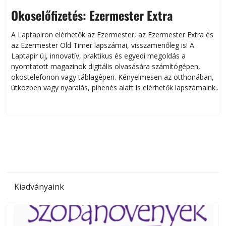
Okoselőfizetés: Ezermester Extra
A Laptapiron elérhetők az Ezermester, az Ezermester Extra és
az Ezermester Old Timer lapszámai, visszamenőleg is! A
Laptapir új, innovatív, praktikus és egyedi megoldás a
L
nyomtatott magazinok digitális olvasására számítógépen,
okostelefonon vagy táblagépen. Kényelmesen az otthonában,
útközben vagy nyaralás, pihenés alatt is elérhetők lapszámaink.
ú
Bárhol, bármikor, akár külföldön élve vagy dolgozva is
B
olvashatók az Ezermester lapszámai. A Laptapir kényelmes
megoldás, mert: – t
Kiadványaink