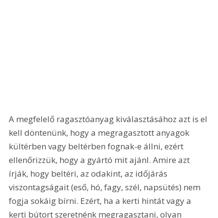
A megfelelő ragasztóanyag kiválasztásához azt is el 
kell döntenünk, hogy a megragasztott anyagok 
kültérben vagy beltérben fognak-e állni, ezért 
ellenőrizzük, hogy a gyártó mit ajánl. Amire azt 
írják, hogy beltéri, az odakint, az időjárás 
viszontagságait (eső, hó, fagy, szél, napsütés) nem 
fogja sokáig bírni. Ezért, ha a kerti hintát vagy a 
kerti bútort szeretnénk megragasztani, olyan 