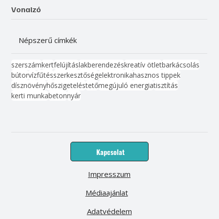
Vonalzó
Népszerű címkék
szerszám
kert
felújítás
lakberendezés
kreatív ötlet
barkácsolás
bútor
víz
fűtés
szerkesztőség
elektronika
hasznos tippek
dísznövény
hőszigetelés
tető
megújuló energia
tisztítás
kerti munka
beton
nyár
Kapcsolat
Impresszum
Médiaajánlat
Adatvédelem