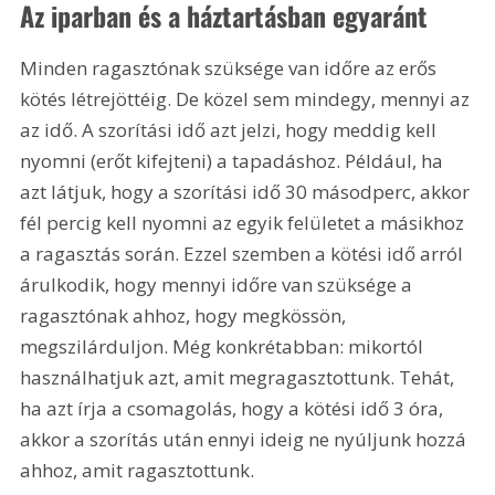
Az iparban és a háztartásban egyaránt
Minden ragasztónak szüksége van időre az erős 
kötés létrejöttéig. De közel sem mindegy, mennyi az 
az idő. A szorítási idő azt jelzi, hogy meddig kell 
nyomni (erőt kifejteni) a tapadáshoz. Például, ha 
azt látjuk, hogy a szorítási idő 30 másodperc, akkor 
fél percig kell nyomni az egyik felületet a másikhoz 
a ragasztás során. Ezzel szemben a kötési idő arról 
árulkodik, hogy mennyi időre van szüksége a 
ragasztónak ahhoz, hogy megkössön, 
megszilárduljon. Még konkrétabban: mikortól 
használhatjuk azt, amit megragasztottunk. Tehát, 
ha azt írja a csomagolás, hogy a kötési idő 3 óra, 
akkor a szorítás után ennyi ideig ne nyúljunk hozzá 
ahhoz, amit ragasztottunk.