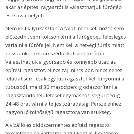
akár az építési ragasztót is választhatjuk fúrógép 
és csavar helyett.
Nem kell kilyukasztani a falat, nem kell hozzá sem 
előszedni, sem kölcsönkérni a fúrógépet, felesleges 
variálni a fúrófejjel. Nem kell a hétvégi fúrás miatt  
bosszankodó szomszédokkal sem törődni. 
Választhatjuk a gyorsabb és könnyebb utat: az 
építési ragasztót. Nincs zaj, nincs por, nincs nehéz 
feladat sem: csak egy kis ragasztót kell kinyomni a 
tubusból, majd 30 másodpercig odaszorítani a 
ragasztandó felületeket egymáshoz, végül pedig 
24-48 órát várni a teljes száradásig. Persze ehhez 
nagyon jó minőségű ragasztóra van szükség.
A vízálló és oldószermentes építési ragasztó 
tökéletesen helyettesítik a szilikont is. Egyszerre 