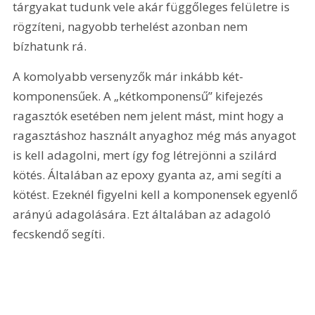
tárgyakat tudunk vele akár függőleges felületre is 
rögzíteni, nagyobb terhelést azonban nem 
bízhatunk rá.
A komolyabb versenyzők már inkább két-
komponensűek. A „kétkomponensű” kifejezés 
ragasztók esetében nem jelent mást, mint hogy a 
ragasztáshoz használt anyaghoz még más anyagot 
is kell adagolni, mert így fog létrejönni a szilárd 
kötés. Általában az epoxy gyanta az, ami segíti a 
kötést. Ezeknél figyelni kell a komponensek egyenlő 
arányú adagolására. Ezt általában az adagoló 
fecskendő segíti.