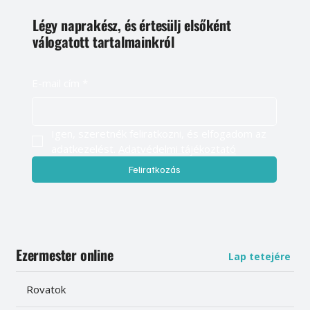
Légy naprakész, és értesülj elsőként
válogatott tartalmainkról
E-mail cím
*
Igen, szeretnék feliratkozni, és elfogadom az 
adatkezelést. 
Adatvédelmi tájékoztató
Feliratkozás
Ezermester online
Lap tetejére
Rovatok