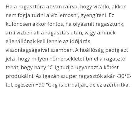
Ha a ragasztóra az van ráírva, hogy vízálló, akkor 
nem fogja tudni a víz lemosni, gyengíteni. Ez 
különösen akkor fontos, ha olyasmit ragasztunk, 
ami vízben áll a ragasztás után, vagy aminek 
ellenállónak kell lennie az időjárás 
viszontagságaival szemben. A hőállóság pedig azt 
jelzi, hogy milyen hőmérsékletet bír el a ragasztó, 
tehát, hogy hány °C-ig tudja ugyanazt a kötést 
produkálni. Az igazán szuper ragasztók akár -30°C-
tól, egészen +90 °C-ig is bírhatják, de ez azért ritka.