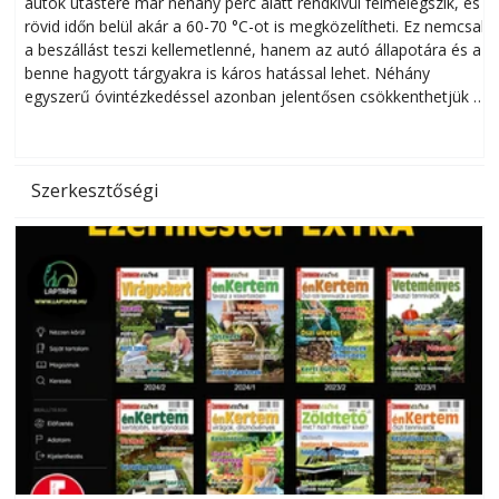
autók utastere már néhány perc alatt rendkívül felmelegszik, és
rövid időn belül akár a 60-70 °C-ot is megközelítheti. Ez nemcsak
n
a beszállást teszi kellemetlenné, hanem az autó állapotára és a
benne hagyott tárgyakra is káros hatással lehet. Néhány
egyszerű óvintézkedéssel azonban jelentősen csökkenthetjük a
hőség káros hatásait.
l
Szerkesztőségi