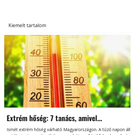
Kiemelt tartalom
Extrém hőség: 7 tanács, amivel
megóvhatjuk autónkat a nyári károktól
Ismét extrém hőség várható Magyarországon. A tűző napon álló