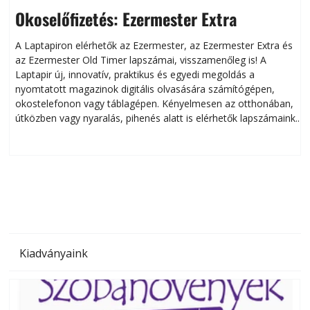
Okoselőfizetés: Ezermester Extra
A Laptapiron elérhetők az Ezermester, az Ezermester Extra és
az Ezermester Old Timer lapszámai, visszamenőleg is! A
Laptapir új, innovatív, praktikus és egyedi megoldás a
L
nyomtatott magazinok digitális olvasására számítógépen,
okostelefonon vagy táblagépen. Kényelmesen az otthonában,
útközben vagy nyaralás, pihenés alatt is elérhetők lapszámaink.
ú
Bárhol, bármikor, akár külföldön élve vagy dolgozva is
B
olvashatók az Ezermester lapszámai. A Laptapir kényelmes
megoldás, mert: – t
Kiadványaink