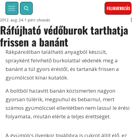
FELIRATKOZÁS
2012. aug. 24.
1 perc olvasás
Ráfújható védőburok tarthatja
frissen a banánt
Rákpáncélban található anyagból készült, 
sprayként felvihető burkolattal védenék meg a 
banánt a túl gyors éréstől, és tartanák frissen a 
gyümölcsöt kínai kutatók.
A boltból hazavitt banán közismerten nagyon 
gyorsan túlérik, megpuhul és bebarnul, mert 
számos gyümölccsel ellentétben nem lassul le érési 
folyamata, miután elérte a teljes érettséget.
A gyümölcs ilyenkor továbbra is cukrot állít elő, ez 