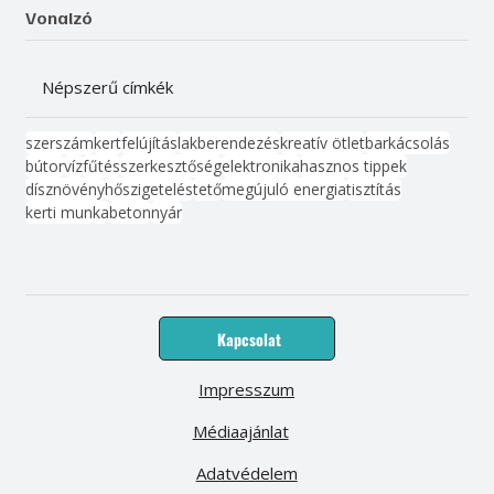
Vonalzó
Népszerű címkék
szerszám
kert
felújítás
lakberendezés
kreatív ötlet
barkácsolás
bútor
víz
fűtés
szerkesztőség
elektronika
hasznos tippek
dísznövény
hőszigetelés
tető
megújuló energia
tisztítás
kerti munka
beton
nyár
Kapcsolat
Impresszum
Médiaajánlat
Adatvédelem