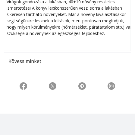
Virágok gondozása a lakásban, 40+10 növény részletes
ismertetése! A könyv lexikonszerűen veszi sorra a lakásban
s
sikeresen tart­ha­tó növényeket. Már a növény kiválasztásakor
h
segítségünkre lesznek a leírások, mert pontosan megtudjuk,
k
hogy milyen körülményekre (hőmérséklet, páratartalom stb.) van
szüksége a növénynek az egészséges fejlődéshez.
t
Kövess minket