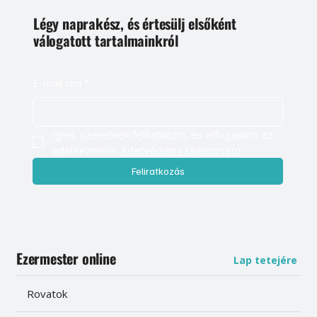
Légy naprakész, és értesülj elsőként
válogatott tartalmainkról
E-mail cím
*
Igen, szeretnék feliratkozni, és elfogadom az 
adatkezelést. 
Adatvédelmi tájékoztató
Feliratkozás
Ezermester online
Lap tetejére
Rovatok