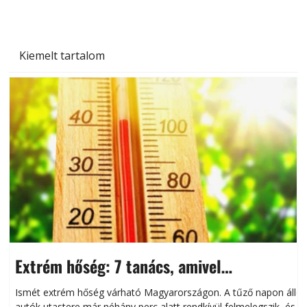
Kiemelt tartalom
Extrém hőség: 7 tanács, amivel
megóvhatjuk autónkat a nyári károktól
Ismét extrém hőség várható Magyarországon. A tűző napon álló
autók utastere már néhány perc alatt rendkívül felmelegszik, és