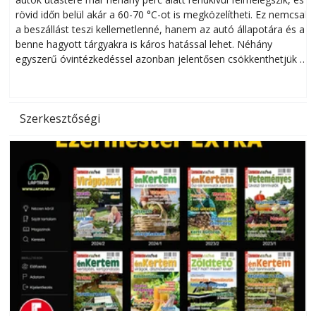
rövid időn belül akár a 60-70 °C-ot is megközelítheti. Ez nemcsak
n
a beszállást teszi kellemetlenné, hanem az autó állapotára és a
benne hagyott tárgyakra is káros hatással lehet. Néhány
egyszerű óvintézkedéssel azonban jelentősen csökkenthetjük a
hőség káros hatásait.
l
Szerkesztőségi