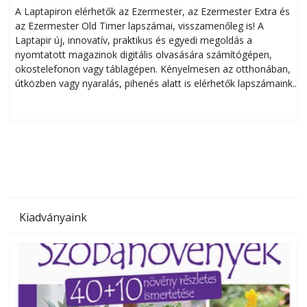
A Laptapiron elérhetők az Ezermester, az Ezermester Extra és
az Ezermester Old Timer lapszámai, visszamenőleg is! A
Laptapir új, innovatív, praktikus és egyedi megoldás a
L
nyomtatott magazinok digitális olvasására számítógépen,
okostelefonon vagy táblagépen. Kényelmesen az otthonában,
útközben vagy nyaralás, pihenés alatt is elérhetők lapszámaink.
ú
Bárhol, bármikor, akár külföldön élve vagy dolgozva is
B
olvashatók az Ezermester lapszámai. A Laptapir kényelmes
megoldás, mert: – t
Kiadványaink