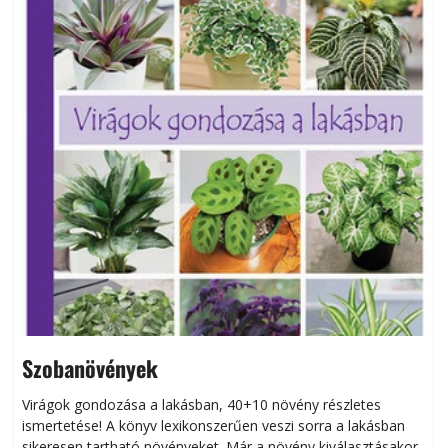
Szobanövények
Virágok gondozása a lakásban, 40+10 növény részletes
ismertetése! A könyv lexikonszerűen veszi sorra a lakásban
s
sikeresen tart­ha­tó növényeket. Már a növény kiválasztásakor
h