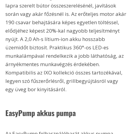
lapra szerelt bútor összeszerelésénél, javítások 
során vagy akár főzésnél is. Az erőteljes motor akár 
190 csavar behajtására képes egyetlen töltéssel, 
elődjéhez képest 20%-kal nagyobb teljesítményt 
nyújt. A 2,0 Ah-s lítium-ion akku hosszabb 
üzemidőt biztosít. Praktikus 360°-os LED-es 
munkalámpával rendelkezik a jobb láthatóság, az 
árnyékmentes munkavégzés érdekében. 
Kompatibilis az IXO kollekció összes tartozékával, 
legyen szó fűszerőrlésről, grillbegyújtásról vagy 
egy üveg bor kinyitásáról.
EasyPump akkus pumpa
Az EasyPump felhasználóbarát akkus pumpa 