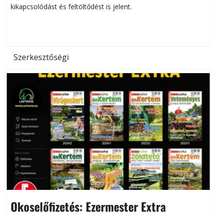
kikapcsolódást és feltöltődést is jelent.
é
d
Szerkesztőségi
Okoselőfizetés: Ezermester Extra