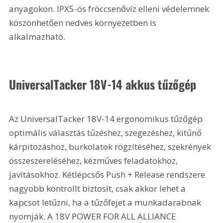
anyagokon. IPX5-ös fröccsenővíz elleni védelemnek 
köszönhetően nedves környezetben is 
alkalmazható.
UniversalTacker 18V-14 akkus tűzőgép
Az UniversalTacker 18V-14 ergonomikus tűzőgép 
optimális választás tűzéshez, szegezéshez, kitűnő 
kárpitozáshoz, burkolatok rögzítéséhez, szekrények 
összeszereléséhez, kézműves feladatokhoz, 
javításokhoz. Kétlépcsős Push + Release rendszere 
nagyobb kontrollt biztosít, csak akkor lehet a 
kapcsot letűzni, ha a tűzőfejet a munkadarabnak 
nyomják. A 18V POWER FOR ALL ALLIANCE 