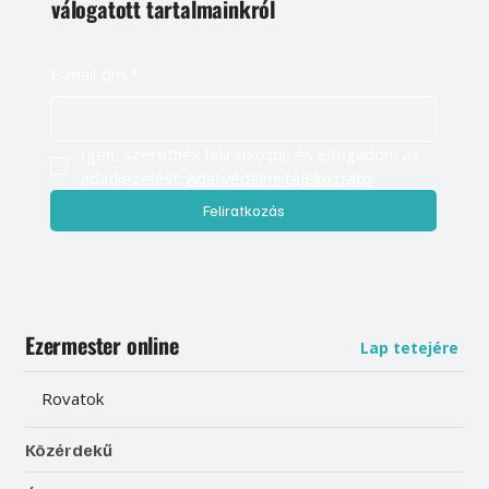
válogatott tartalmainkról
E-mail cím
*
Igen, szeretnék feliratkozni, és elfogadom az 
adatkezelést. 
Adatvédelmi tájékoztató
Feliratkozás
Ezermester online
Lap tetejére
Rovatok
Közérdekű