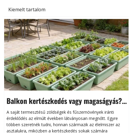
Kiemelt tartalom
Balkon kertészkedés vagy magaságyás?
Helytakarékos kertészkedés
A saját termesztésű zöldségek és fűszernövények iránti
érdeklődés az elmúlt években látványosan megnőtt. Egyre
többen szeretnék tudni, honnan származik az élelmiszer az
l
asztalukra, miközben a kertészkedés sokak számára