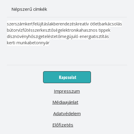
Népszerű címkék
szerszám
kert
felújítás
lakberendezés
kreatív ötlet
barkácsolás
bútor
víz
fűtés
szerkesztőség
elektronika
hasznos tippek
dísznövény
hőszigetelés
tető
megújuló energia
tisztítás
kerti munka
beton
nyár
Kapcsolat
Impresszum
Médiaajánlat
Adatvédelem
Előfizetés