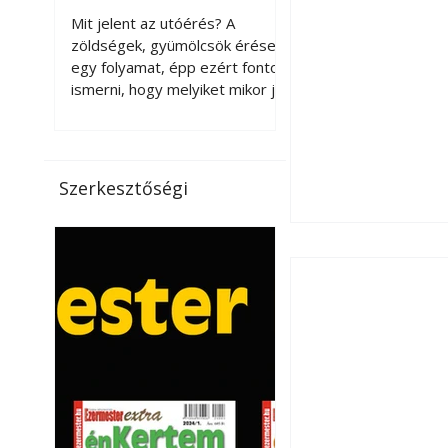
érnek tovább leszedés
Mit jelent az utóérés? A
után?
zöldségek, gyümölcsök érése
egy folyamat, épp ezért fontos
ismerni, hogy melyiket mikor jó
leszedni. Meg kell különböztetni
a gazdasági és a biológiai
érettséget. Például a
paradicsomot sokszor
Szerkesztőségi
gazdasági érettségben, azaz
félig éretten szedik le, ezután
utaztatják hosszan, és még
pulton tartható kell legyen.
Utóérik eközben, de nem lesz
olyan ízű, mint amit a saját
kertünkben, biológiai
érettségben szedünk le. Teljes
érettségben szedve nem
tárolható h
Széndioxid temető