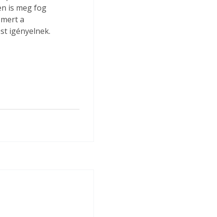
n is meg fog 
 mert a 
st igényelnek.