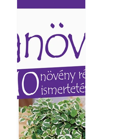
Ezermester lapszámai. A
Ezermester lapszámai
Laptapir kényelmes megoldás,
Laptapir kényelmes 
mert: – t
mert: – t