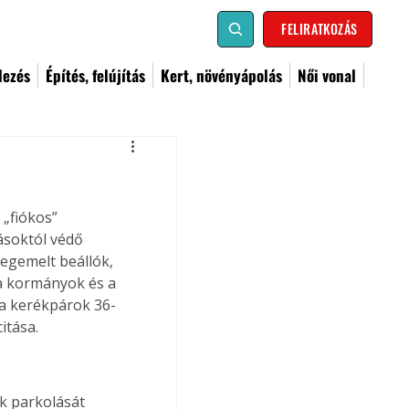
FELIRATKOZÁS
dezés
Építés, felújítás
Kert, növényápolás
Női vonal
„fiókos” 
ásoktól védő 
megemelt beállók, 
a kormányok és a 
 a kerékpárok 36-
itása.
k parkolását 