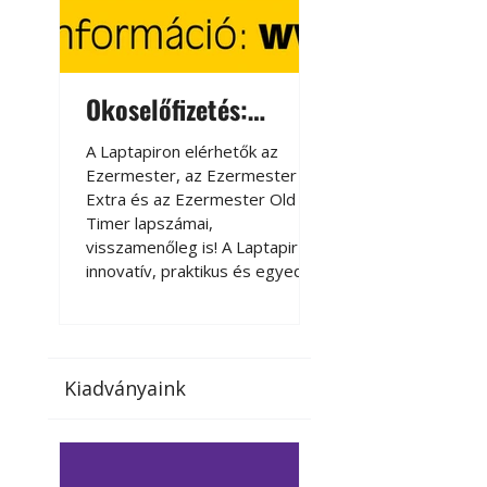
Okoselőfizetés:
Okoselőfizetés
Ezermester Extra
A Laptapiron elérhetők az
A Laptapiron elérhető
Ezermester, az Ezermester
Ezermester, az Ezer
Extra és az Ezermester Old
Extra és az Ezermest
Timer lapszámai,
Timer lapszámai,
visszamenőleg is! A Laptapir új,
visszamenőleg is! A La
innovatív, praktikus és egyedi
innovatív, praktikus 
megoldás a nyomtatott
megoldás a nyomtato
magazinok digitális olvasására
magazinok digitális o
számítógépen, okostelefonon
számítógépen, okost
vagy táblagépen. Kényelmesen
vagy táblagépen. Ké
Kiadványaink
az otthonában, útközben vagy
az otthonában, útköz
nyaralás, pihenés alatt is
nyaralás, pihenés alat
elérhetők lapszámaink. Bárhol,
elérhetők lapszámaink
bármikor, akár külföldön élve
bármikor, akár külföld
vagy dolgozva is olvashatók az
vagy dolgozva is olv