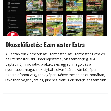
Okoselőfizetés: Ezermester Extra
A Laptapiron elérhetők az Ezermester, az Ezermester Extra és
az Ezermester Old Timer lapszámai, visszamenőleg is! A
Laptapir új, innovatív, praktikus és egyedi megoldás a
L
nyomtatott magazinok digitális olvasására számítógépen,
okostelefonon vagy táblagépen. Kényelmesen az otthonában,
útközben vagy nyaralás, pihenés alatt is elérhetők lapszámaink.
ú
Bárhol, bármikor, akár külföldön élve vagy dolgozva is
B
olvashatók az Ezermester lapszámai. A Laptapir kényelmes
megoldás, mert: – t