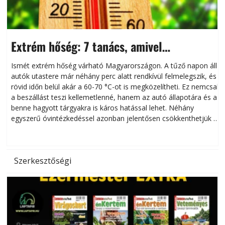
Extrém hőség: 7 tanács, amivel
megóvhatjuk autónkat a nyári károktól
Ismét extrém hőség várható Magyarországon. A tűző napon álló
autók utastere már néhány perc alatt rendkívül felmelegszik, és
rövid időn belül akár a 60-70 °C-ot is megközelítheti. Ez nemcsak
n
a beszállást teszi kellemetlenné, hanem az autó állapotára és a
benne hagyott tárgyakra is káros hatással lehet. Néhány
egyszerű óvintézkedéssel azonban jelentősen csökkenthetjük a
hőség káros hatásait.
l
Szerkesztőségi