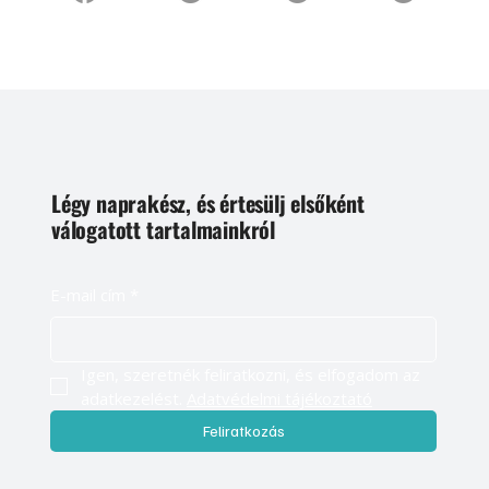
Légy naprakész, és értesülj elsőként
válogatott tartalmainkról
E-mail cím
*
Igen, szeretnék feliratkozni, és elfogadom az 
adatkezelést. 
Adatvédelmi tájékoztató
Feliratkozás