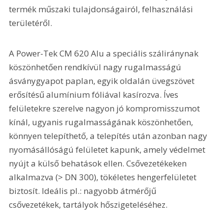
termék műszaki tulajdonságairól, felhasználási 
területéről.
A Power-Tek CM 620 Alu a speciális száliránynak 
köszönhetően rendkívül nagy rugalmasságú 
ásványgyapot paplan, egyik oldalán üvegszövet 
erősítésű alumínium fóliával kasírozva. Íves 
felületekre szerelve nagyon jó kompromisszumot 
kínál, ugyanis rugalmasságának köszönhetően, 
könnyen telepíthető, a telepítés után azonban nagy 
nyomásállóságú felületet kapunk, amely védelmet 
nyújt a külső behatások ellen. Csővezetékeken 
alkalmazva (> DN 300), tökéletes hengerfelületet 
biztosít. Ideális pl.: nagyobb átmérőjű 
csővezetékek, tartályok hőszigeteléséhez.