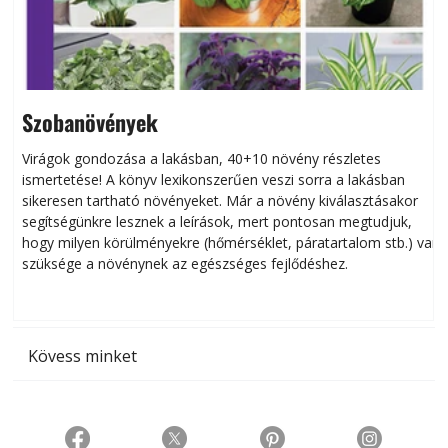
Szobanövények
Virágok gondozása a lakásban, 40+10 növény részletes
ismertetése! A könyv lexikonszerűen veszi sorra a lakásban
s
sikeresen tart­ha­tó növényeket. Már a növény kiválasztásakor
h
segítségünkre lesznek a leírások, mert pontosan megtudjuk,
k
hogy milyen körülményekre (hőmérséklet, páratartalom stb.) van
szüksége a növénynek az egészséges fejlődéshez.
t
Kövess minket