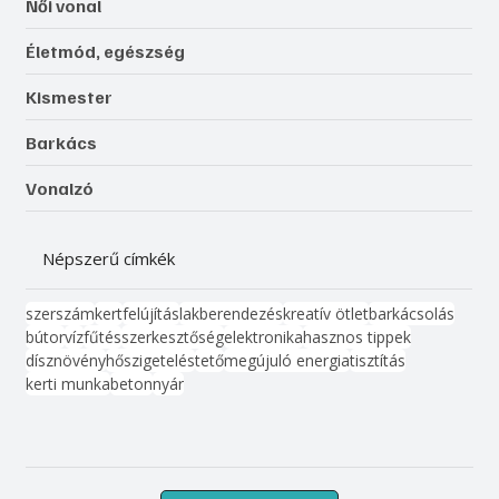
Női vonal
Életmód, egészség
Kismester
Barkács
Vonalzó
Népszerű címkék
szerszám
kert
felújítás
lakberendezés
kreatív ötlet
barkácsolás
bútor
víz
fűtés
szerkesztőség
elektronika
hasznos tippek
dísznövény
hőszigetelés
tető
megújuló energia
tisztítás
kerti munka
beton
nyár