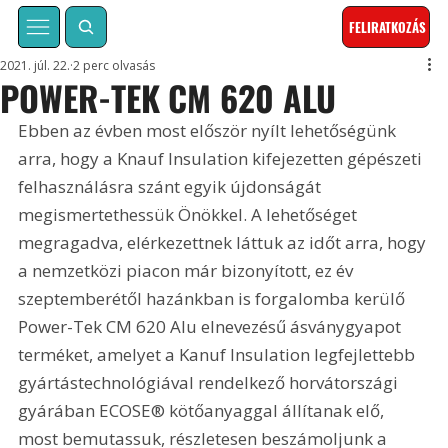
FELIRATKOZÁS
2021. júl. 22.
2 perc olvasás
POWER-TEK CM 620 ALU
Ebben az évben most először nyílt lehetőségünk 
arra, hogy a Knauf Insulation kifejezetten gépészeti 
felhasználásra szánt egyik újdonságát 
megismertethessük Önökkel. A lehetőséget 
megragadva, elérkezettnek láttuk az időt arra, hogy 
a nemzetközi piacon már bizonyított, ez év 
szeptemberétől hazánkban is forgalomba kerülő 
Power-Tek CM 620 Alu elnevezésű ásványgyapot 
terméket, amelyet a Kanuf Insulation legfejlettebb 
gyártástechnológiával rendelkező horvátországi 
gyárában ECOSE® kötőanyaggal állítanak elő, 
most bemutassuk, részletesen beszámoljunk a 