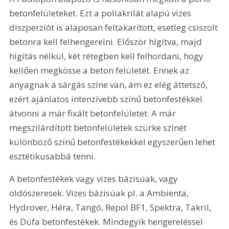
betonfelületeket. Ezt a poliakrilát alapú vizes 
diszperziót is alaposan feltakarított, esetleg csiszolt 
betonra kell felhengerelni. Először hígítva, majd 
hígítás nélkül, két rétegben kell felhordani, hogy 
kellően megkösse a beton felületét. Ennek az 
anyagnak a sárgás színe van, ám ez elég áttetsző, 
ezért ajánlatos intenzívebb színű betonfestékkel 
átvonni a már fixált betonfelületet. A már 
megszilárdított betonfelületek szürke színét 
különböző színű betonfestékekkel egyszerűen lehet 
esztétikusabbá tenni.
A betonfestékek vagy vizes bázisúak, vagy 
oldószeresek. Vizes bázisúak pl. a Ambienta, 
Hydrover, Héra, Tangó, Repol BF1, Spektra, Takril, 
és Düfa betonfestékek. Mindegyik hengereléssel 