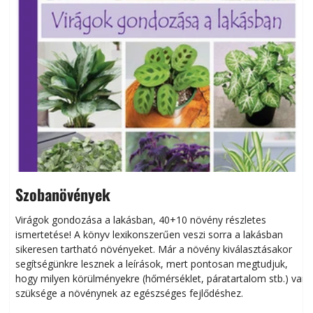
Szobanövények
Virágok gondozása a lakásban, 40+10 növény részletes
ismertetése! A könyv lexikonszerűen veszi sorra a lakásban
s
sikeresen tart­ha­tó növényeket. Már a növény kiválasztásakor
h
segítségünkre lesznek a leírások, mert pontosan megtudjuk,
k
hogy milyen körülményekre (hőmérséklet, páratartalom stb.) van
szüksége a növénynek az egészséges fejlődéshez.