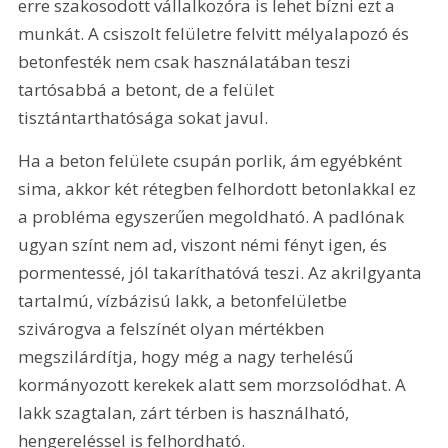
erre szakosodott vállalkozóra is lehet bízni ezt a 
munkát. A csiszolt felületre felvitt mélyalapozó és 
betonfesték nem csak használatában teszi 
tartósabbá a betont, de a felület 
tisztántarthatósága sokat javul.
Ha a beton felülete csupán porlik, ám egyébként 
sima, akkor két rétegben felhordott betonlakkal ez 
a probléma egyszerűen megoldható. A padlónak 
ugyan színt nem ad, viszont némi fényt igen, és 
pormentessé, jól takaríthatóvá teszi. Az akrilgyanta 
tartalmú, vízbázisú lakk, a betonfelületbe 
szivárogva a felszínét olyan mértékben 
megszilárdítja, hogy még a nagy terhelésű 
kormányozott kerekek alatt sem morzsolódhat. A 
lakk szagtalan, zárt térben is használható, 
hengereléssel is felhordható.