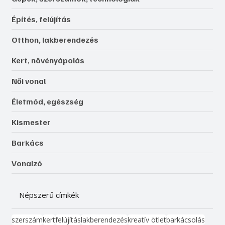
Építés, felújítás
Otthon, lakberendezés
Kert, növényápolás
Női vonal
Életmód, egészség
Kismester
Barkács
Vonalzó
Népszerű címkék
szerszám
kert
felújítás
lakberendezés
kreatív ötlet
barkácsolás