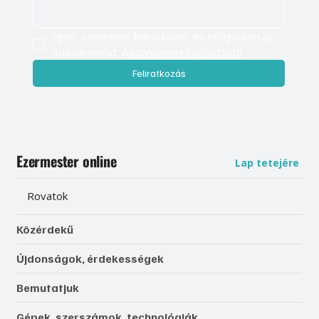
Igen, szeretnék feliratkozni, és elfogadom az 
adatkezelést. 
Adatvédelmi tájékoztató
Feliratkozás
Ezermester online
Lap tetejére
Rovatok
Közérdekű
Újdonságok, érdekességek
Bemutatjuk
Gépek, szerszámok, technológiák