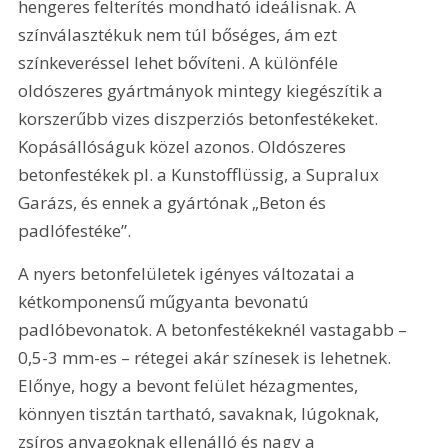
hengeres felterítés mondható ideálisnak. A 
színválasztékuk nem túl bőséges, ám ezt 
színkeveréssel lehet bővíteni. A különféle 
oldószeres gyártmányok mintegy kiegészítik a 
korszerűbb vizes diszperziós betonfestékeket. 
Kopásállóságuk közel azonos. Oldószeres 
betonfestékek pl. a Kunstofflüssig, a Supralux 
Garázs, és ennek a gyártónak „Beton és 
padlófestéke”.
A nyers betonfelületek igényes változatai a 
kétkomponensű műgyanta bevonatú 
padlóbevonatok. A betonfestékeknél vastagabb – 
0,5-3 mm-es – rétegei akár színesek is lehetnek. 
Előnye, hogy a bevont felület hézagmentes, 
könnyen tisztán tartható, savaknak, lúgoknak, 
zsíros anyagoknak ellenálló és nagy a 