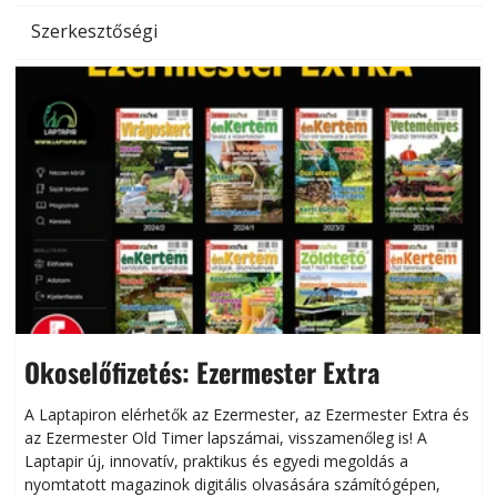
Szerkesztőségi
Okoselőfizetés: Ezermester Extra
A Laptapiron elérhetők az Ezermester, az Ezermester Extra és
az Ezermester Old Timer lapszámai, visszamenőleg is! A
Laptapir új, innovatív, praktikus és egyedi megoldás a
L
nyomtatott magazinok digitális olvasására számítógépen,