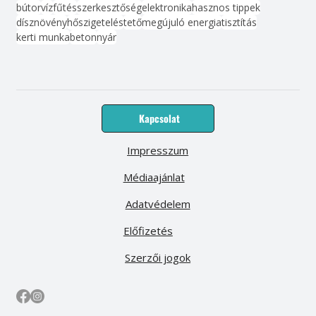
bútor
víz
fűtés
szerkesztőség
elektronika
hasznos tippek
dísznövény
hőszigetelés
tető
megújuló energia
tisztítás
kerti munka
beton
nyár
Kapcsolat
Impresszum
Médiaajánlat
Adatvédelem
Előfizetés
Szerzői jogok