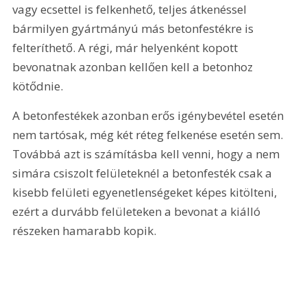
vagy ecsettel is felkenhető, teljes átkenéssel 
bármilyen gyártmányú más betonfestékre is 
felteríthető. A régi, már helyenként kopott 
bevonatnak azonban kellően kell a betonhoz 
kötődnie.
A betonfestékek azonban erős igénybevétel esetén 
nem tartósak, még két réteg felkenése esetén sem. 
Továbbá azt is számításba kell venni, hogy a nem 
simára csiszolt felületeknél a betonfesték csak a 
kisebb felületi egyenetlenségeket képes kitölteni, 
ezért a durvább felületeken a bevonat a kiálló 
részeken hamarabb kopik.