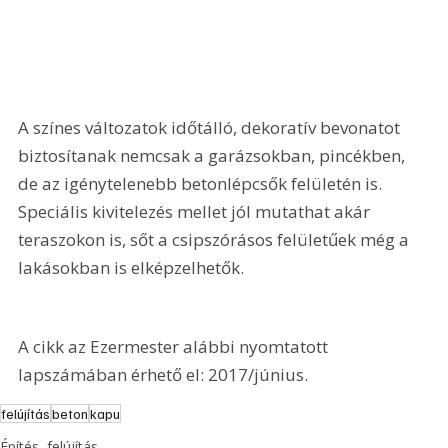
A színes változatok időtálló, dekoratív bevonatot 
biztosítanak nemcsak a garázsokban, pincékben, 
de az igénytelenebb betonlépcsők felületén is. 
Speciális kivitelezés mellet jól mutathat akár 
teraszokon is, sőt a csipszórásos felületűek még a 
lakásokban is elképzelhetők.
A cikk az Ezermester alábbi nyomtatott 
lapszámában érhető el: 2017/június.
felújítás
beton
kapu
Építés, felújítás