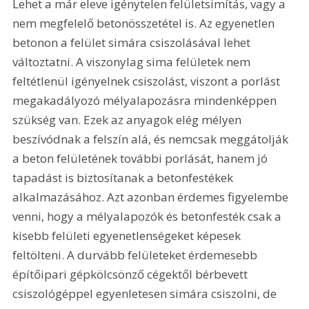
Lehet a már eleve igénytelen felületsimítás, vagy a 
nem megfelelő betonösszetétel is. Az egyenetlen 
betonon a felület simára csiszolásával lehet 
változtatni. A viszonylag sima felületek nem 
feltétlenül igényelnek csiszolást, viszont a porlást 
megakadá­lyozó mélyalapozásra mindenképpen 
szükség van. Ezek az anyagok elég mélyen 
beszívódnak a felszín alá, és nemcsak meggátolják 
a beton felületének további porlását, hanem jó 
tapadást is biztosítanak a betonfestékek 
alkalmazásához. Azt azonban érdemes figyelembe 
venni, hogy a mélyalapozók és betonfesték csak a 
kisebb felületi egyenetlenségeket képesek 
feltölteni. A durvább felületeket érdemesebb 
építőipari gépkölcsönző cégektől bérbevett 
csiszológéppel egyenletesen simára csiszolni, de 