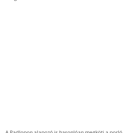
A Padlopon alapozó is hasonlóan megköti a porló 