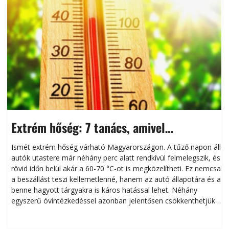
Extrém hőség: 7 tanács, amivel
megóvhatjuk autónkat a nyári károktól
Ismét extrém hőség várható Magyarországon. A tűző napon álló
autók utastere már néhány perc alatt rendkívül felmelegszik, és
rövid időn belül akár a 60-70 °C-ot is megközelítheti. Ez nemcsak
n
a beszállást teszi kellemetlenné, hanem az autó állapotára és a
benne hagyott tárgyakra is káros hatással lehet. Néhány
egyszerű óvintézkedéssel azonban jelentősen csökkenthetjük a
hőség káros hatásait.
l