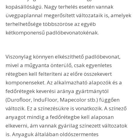
kopásállóságú. Nagy terhelés esetén vannak 
üvegpaplannal megerősített változataik is, amelyek 
terhelhetősége többszöröse az egyéb 
kétkomponensű padlóbevonatokénak.
Viszonylag könnyen elkészíthető padlóbevonat, 
mivel a műgyanta önterülő, csak egyenletes 
rétegben kell felteríteni az előre összekevert 
komponenseket. Az alkalmazható alapozók és a 
fedőrétegek keverési aránya gyártmánytól 
(Durofloor, InduFloor, Mapecolor stb.) függően 
változik. Ez a színezésükre is vonatkozik. A színező 
anyagot mindig a fedőrétegbe kell alaposan 
elkeverni, ám vannak gyárilag színezett változatok 
is. Anyaguk általában oldószermentes 