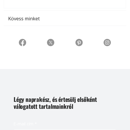
t
Kövess minket
Légy naprakész, és értesülj elsőként
válogatott tartalmainkról
E-mail cím
*