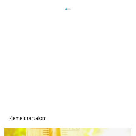
Beton járdalap készítése és lerakása – gyári
és saját készítésű megoldások
Kiemelt tartalom