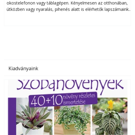
okostelefonon vagy táblagépen. Kényelmesen az otthonában,
útközben vagy nyaralás, pihenés alatt is elérhetők lapszámaink.
ú
Bárhol, bármikor, akár külföldön élve vagy dolgozva is
B
olvashatók az Ezermester lapszámai. A Laptapir kényelmes
megoldás, mert: – t
Kiadványaink