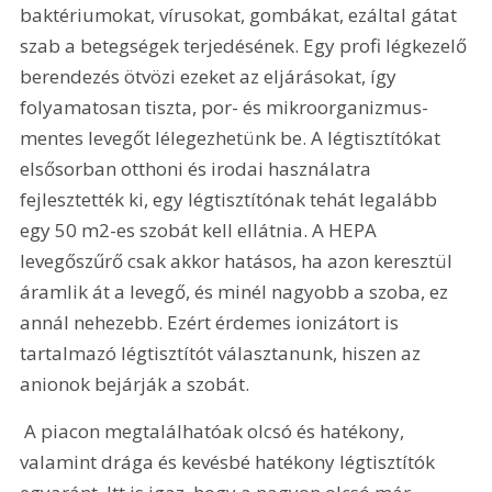
baktériumokat, vírusokat, gombákat, ezáltal gátat 
szab a betegségek terjedésének. Egy profi légkezelő 
berendezés ötvözi ezeket az eljárásokat, így 
folyamatosan tiszta, por- és mikroorganizmus-
mentes levegőt lélegezhetünk be. A légtisztítókat 
elsősorban otthoni és irodai használatra 
fejlesztették ki, egy légtisztítónak tehát legalább 
egy 50 m2-es szobát kell ellátnia. A HEPA 
levegőszűrő csak akkor hatásos, ha azon keresztül 
áramlik át a levegő, és minél nagyobb a szoba, ez 
annál nehezebb. Ezért érdemes ionizátort is 
tartalmazó légtisztítót választanunk, hiszen az 
anionok bejárják a szobát.
 A piacon megtalálhatóak olcsó és hatékony, 
valamint drága és kevésbé hatékony légtisztítók 