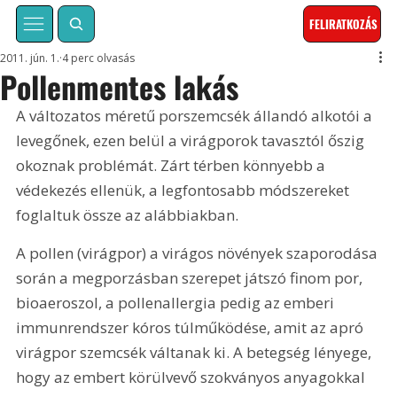
FELIRATKOZÁS
2011. jún. 1.
4 perc olvasás
Pollenmentes lakás
A változatos méretű porszemcsék állandó alkotói a 
levegőnek, ezen belül a virágporok tavasztól őszig 
okoznak problémát. Zárt térben könnyebb a 
védekezés ellenük, a legfontosabb módszereket 
foglaltuk össze az alábbiakban.
A pollen (virágpor) a virágos növények szaporodása 
során a megporzásban szerepet játszó finom por, 
bioaeroszol, a pollenallergia pedig az emberi 
immunrendszer kóros túlműködése, amit az apró 
virágpor szemcsék váltanak ki. A betegség lényege, 
hogy az embert körülvevő szokványos anyagokkal 