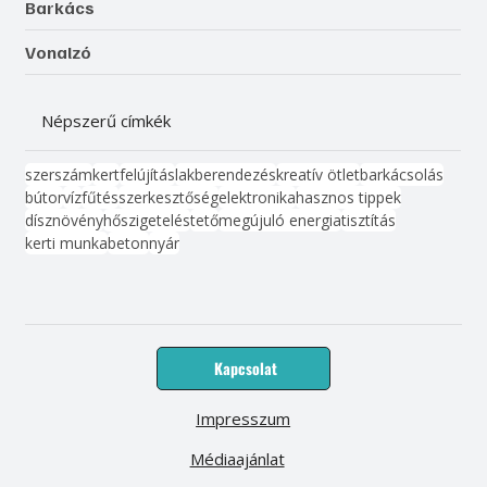
Barkács
Vonalzó
Népszerű címkék
szerszám
kert
felújítás
lakberendezés
kreatív ötlet
barkácsolás
bútor
víz
fűtés
szerkesztőség
elektronika
hasznos tippek
dísznövény
hőszigetelés
tető
megújuló energia
tisztítás
kerti munka
beton
nyár
Kapcsolat
Impresszum
Médiaajánlat