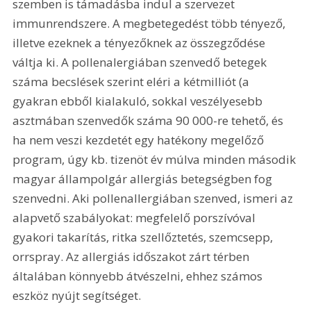
szemben is támadásba indul a szervezet 
immunrendszere. A megbetegedést több tényező, 
illetve ezeknek a tényezőknek az összegződése 
váltja ki. A pollenalergiában szenvedő betegek 
száma becslések szerint eléri a kétmilliót (a 
gyakran ebből kialakuló, sokkal veszélyesebb 
asztmában szenvedők száma 90 000-re tehető, és 
ha nem veszi kezdetét egy hatékony megelőző 
program, úgy kb. tizenöt év múlva minden második 
magyar állampolgár allergiás betegségben fog 
szenvedni. Aki pollenallergiában szenved, ismeri az 
alapvető szabályokat: megfelelő porszívóval 
gyakori takarítás, ritka szellőztetés, szemcsepp, 
orrspray. Az allergiás időszakot zárt térben 
általában könnyebb átvészelni, ehhez számos 
eszköz nyújt segítséget.