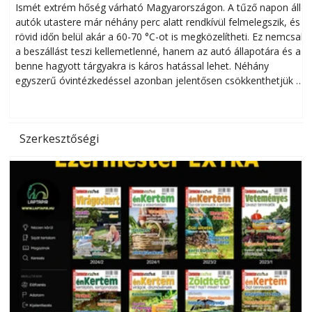
megóvhatjuk autónkat a nyári károktól
Ismét extrém hőség várható Magyarországon. A tűző napon álló
autók utastere már néhány perc alatt rendkívül felmelegszik, és
rövid időn belül akár a 60-70 °C-ot is megközelítheti. Ez nemcsak
n
a beszállást teszi kellemetlenné, hanem az autó állapotára és a
benne hagyott tárgyakra is káros hatással lehet. Néhány
egyszerű óvintézkedéssel azonban jelentősen csökkenthetjük a
hőség káros hatásait.
l
Szerkesztőségi