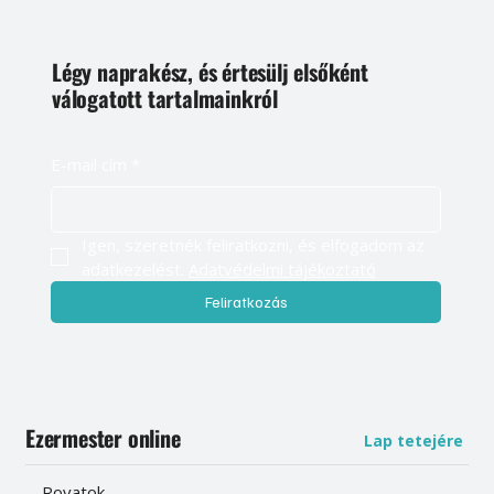
Légy naprakész, és értesülj elsőként
válogatott tartalmainkról
E-mail cím
*
Igen, szeretnék feliratkozni, és elfogadom az 
adatkezelést. 
Adatvédelmi tájékoztató
Feliratkozás
Ezermester online
Lap tetejére
Rovatok