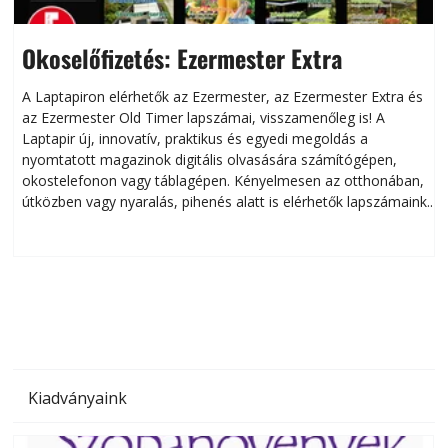
Okoselőfizetés: Ezermester Extra
A Laptapiron elérhetők az Ezermester, az Ezermester Extra és
az Ezermester Old Timer lapszámai, visszamenőleg is! A
Laptapir új, innovatív, praktikus és egyedi megoldás a
L
nyomtatott magazinok digitális olvasására számítógépen,
okostelefonon vagy táblagépen. Kényelmesen az otthonában,
útközben vagy nyaralás, pihenés alatt is elérhetők lapszámaink.
ú
Bárhol, bármikor, akár külföldön élve vagy dolgozva is
B
olvashatók az Ezermester lapszámai. A Laptapir kényelmes
megoldás, mert: – t
Kiadványaink