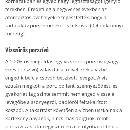
kórházakban és egyéb nagy légtisztaságot igénylő 
terekben. Eredetileg a negyvenes években az 
atombiztos óvóhelyekre fejlesztették, hogy a 
radioaktív porszemcséket is felszívja (0,4 mikronnyi 
méretig).
Vízszűrős porszívó
A 100%-os megoldás egy vízszűrős porszívó (vagy 
vizes porszívó) választása, mivel ezek a vízbe 
engedik bele a csövön beszívott levegőt. A víz 
ezután megköti a port, pollent, szennyeződést, és 
gyakorlatilag szinte semmit nem enged vissza a 
levegőbe a szőnyegről, padlóról feltakarított 
koszból. A takarítást követően a vízben úszkálnak a 
kártékony anyagok, nincs más dolgunk, mint 
porszívózás után egyszerűen a lefolyóba üríteni a 