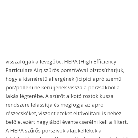
visszafújják a levegőbe. HEPA (High Efficiency 
Particulate Air) szűrős porszívóval biztosíthatjuk, 
hogy a kisméretű allergének (icipici apró szemű 
por/pollen) ne kerüljenek vissza a porzsákból a 
lakás légterébe. A szűrőt alkotó rostok kusza 
rendszere lelassítja és megfogja az apró 
részecskéket, viszont ezeket eltávolítani is nehéz 
belőle, ezért nagyjából évente cserélni kell a filtert. 
A HEPA szűrős porszívók alapkellékek a 