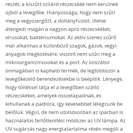
részét, a kiszűrt szilárd részecskék nem kerülnek 
újból a levegőbe. Hiányossága, hogy nem szűri 
meg a vegyszergőzt, a dohányfüstöt, illetve 
átengedi magán a nagyon apró részecskéket, 
vírusokat, baktériumokat. Az aktív szenes szűrő 
már alkalmas a különböző szagok, gázok, vegyi 
anyagok megkötésére, viszont nem szűri meg a 
mikroorganizmusokat és a port. Az ionizátor 
önmagában is kapható termék, de legtöbbször a 
levegőkezelő berendezésekbe is beépítik. Lényege, 
hogy töltéssel látja el a levegőben szálló 
részecskéket, amelyek összetapadnak, és 
kihullanak a padlóra, így kevesebbet lélegzünk be 
belőlük. Végül, de nem utolsósorban az iparban is 
használatos fertőtlenítési módszer az UV lámpa. Az 
UV sugárzás nagy energiatartalma révén megöli a 