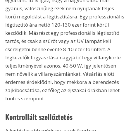
egyaránt. Itt is igaz, hogy a nagyon olcsó már 
gyanús, valószínűleg ezek nem nyújtanak teljes 
körű megoldást a légtisztításra. Egy professzionális 
légtisztító ára nettó 120-130 ezer forint körül 
kezdődik. Másrészt egy professzionális légtisztító 
tartós, és csak a szűrőt vagy az UV lámpát kell 
cserélgetni benne évente 8-10 ezer forintért. A 
légkezelők fogyasztása nagyjából egy villanykörte 
teljesítményével azonos, 40-50 W, így jelentősen 
nem növelik a villanyszámlánkat. Vásárlás előtt 
érdemes érdeklődni, hogy mekkora a berendezés 
zajkibocsátása, ez főleg az éjszakai órákban lehet 
fontos szempont. 
Kontrollált szellőztetés
A legbiztosabb módszer, az elsősorban 