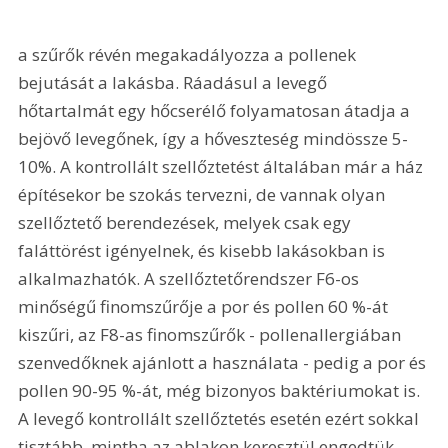
a szűrők révén megakadályozza a pollenek 
bejutását a lakásba. Ráadásul a levegő 
hőtartalmát egy hőcserélő folyamatosan átadja a 
bejövő levegőnek, így a hőveszteség mindössze 5-
10%. A kontrollált szellőztetést általában már a ház 
építésekor be szokás tervezni, de vannak olyan 
szellőztető berendezések, melyek csak egy 
faláttörést igényelnek, és kisebb lakásokban is 
alkalmazhatók. A szellőztetőrendszer F6-os 
minőségű finomszűrője a por és pollen 60 %-át 
kiszűri, az F8-as finomszűrők - pollenallergiában 
szenvedőknek ajánlott a használata - pedig a por és 
pollen 90-95 %-át, még bizonyos baktériumokat is. 
A levegő kontrollált szellőztetés esetén ezért sokkal 
tisztább, mintha az ablakon keresztül engedtük 