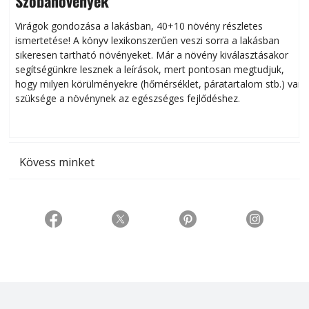
Szobanövények
Virágok gondozása a lakásban, 40+10 növény részletes
ismertetése! A könyv lexikonszerűen veszi sorra a lakásban
s
sikeresen tart­ha­tó növényeket. Már a növény kiválasztásakor
h
segítségünkre lesznek a leírások, mert pontosan megtudjuk,
k
hogy milyen körülményekre (hőmérséklet, páratartalom stb.) van
szüksége a növénynek az egészséges fejlődéshez.
t
Kövess minket