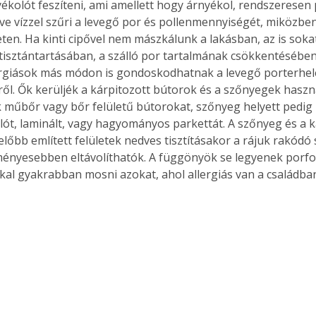
nyékolót feszíteni, ami amellett hogy árnyékol, rendszeresen
e vízzel szűri a levegő por és pollenmennyiségét, miközben
ten. Ha kinti cipővel nem mászkálunk a lakásban, az is sokat
tisztántartásában, a szálló por tartalmának csökkentésében.
Együtt jobban megéri!
ergiások más módon is gondoskodhatnak a levegő porterhel
Bővebb információ itt!
ől. Ők kerüljék a kárpitozott bútorok és a szőnyegek haszná
k az
Együtt jobban megéri! A
 műbőr vagy bőr felületű bútorokat, szőnyeg helyett pedig 
mester
könyvek tetszőleges
lót, laminált, vagy hagyományos parkettát. A szőnyeg és a ká
er Old
párosítással kedvezményes
 előbb említett felületek nedves tisztításakor a rájuk rakód
áron, 0 Ft postaköltséggel
ényesebben eltávolíthatók. A függönyök se legyenek porfo
ptapir új,
megrendelhetők!
al gyakrabban mosni azokat, ahol allergiás van a családba
és egyedi
tt
lvasására
elefonon
nyelmesen
ben vagy
t is
. Bárhol,
ön élve
ashatók az