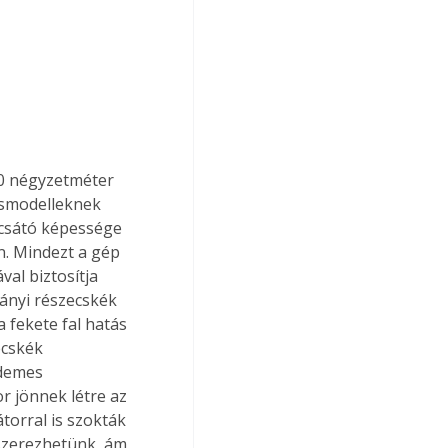
30 négyzetméter 
csmodelleknek 
ocsátó képessége 
n. Mindezt a gép 
al biztosítja 
ányi részecskék 
 fekete fal hatás 
ecskék 
demes 
r jönnek létre az 
orral is szokták 
szerezhetünk, ám 