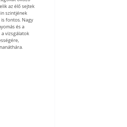
ik az élő sejtek 
n szintjének 
is fontos. Nagy 
nyomás és a 
 a vizsgálatok 
ességére, 
énanáthára.