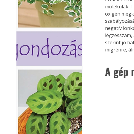
molekulák. T
oxigén megkö
szabályozásá
negatív ionk
légzésszám, a
szerint jó h
migrénre, ál
A gép