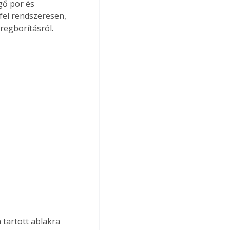
gő por és 
fel rendszeresen, 
regborításról.