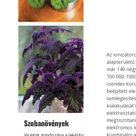
Az ionizátor
alapterületű
már 140 négy
100 000-1000
csendes koro
beépített el
semlegesítése
kialakulását 
elektrosztat
megtisztítan
Szobanövények
Virágoskert: k
elektromos k
teraszon, laká
kombinálni a
Virágok gondozása a lakásban,