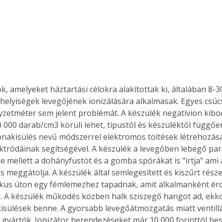
ok, amelyeket háztartási célokra alakítottak ki, általában 8-
 helyiségek levegőjének ionizálására alkalmasak. Egyes csú
zetméter sem jelent problémát. A készülék negatívion kib
 000 darab/cm3 körüli lehet, típustól és készüléktől függőe
nakisülés nevű módszerrel elektromos töltések létrehozásáv
ektródáinak segítségével. A készülék a levegőben lebegő par
 mellett a dohányfüstöt és a gomba spórákat is "irtja" ami a
is meggátolja. A készülék által semlegesített és kiszűrt rész
ikus úton egy fémlemezhez tapadnak, amit alkalmanként ér
i. A készülék működés közben halk sziszegő hangot ad, ekko
ertben,
Gyógyító növények: a
isülések benne. A gyorsabb levegőátmozgatás miatt ventillát
sban
természet kincsei az
 gyártók. Ionizátor berendezéseket már 10 000 forinttól be