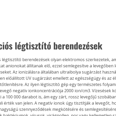
. A
megoldás,
 Ionizációs légtisztító bere
kat anionokat állítanak elő, ezzel semlegesítve a levegőben l
eket. Az ionizálásra általában ultraibolya sugárzást használ
n előállított UV sugárzást emellett az egészségügy és az éle
tőtlenítésre. Az ilyen légtisztító gép egy természetes folyam
i levegő negatív ionkoncentrációja 2000 ion/cm3. Vízesések k
ti a 100 000 darabot is, ám egy zárt, rossz levegőjű szobáb
i érték van jelen. A negatív ionok úgy tisztítják a levegőt, h
nagyságú szennyeződések megkötésére és semlegesítésére i
k baktériumok, vírusok, virágpollen, por vagy kellemetlen 