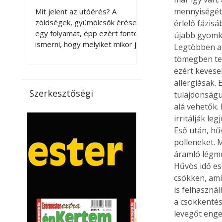
érnek tovább leszedés
mennyiségét
Mit jelent az utóérés? A
után?
zöldségek, gyümölcsök érése
érlelő fázisá
egy folyamat, épp ezért fontos
újabb gyomke
ismerni, hogy melyiket mikor jó
Legtöbben a 
leszedni. Meg kell különböztetni
tömegben ter
a gazdasági és a biológiai
ezért kevese
érettséget. Például a
allergiásak.
paradicsomot sokszor
Szerkesztőségi
tulajdonságu
gazdasági érettségben, azaz
alá vehetők.
félig éretten szedik le, ezután
irritálják l
utaztatják hosszan, és még
Eső után, hű
pulton tartható kell legyen.
polleneket. M
Utóérik eközben, de nem lesz
olyan ízű, mint amit a saját
áramló légmo
kertünkben, biológiai
Hűvös idő es
érettségben szedünk le. Teljes
csökken, ami
érettségben szedve nem
is felhaszná
tárolható h
a csökkentés
levegőt enge