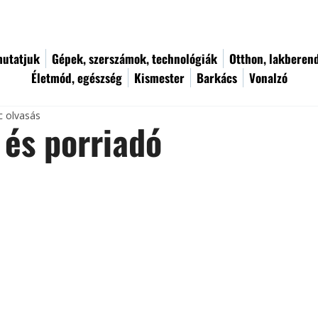
utatjuk
Gépek, szerszámok, technológiák
Otthon, lakberen
Életmód, egészség
Kismester
Barkács
Vonalzó
c olvasás
 és porriadó