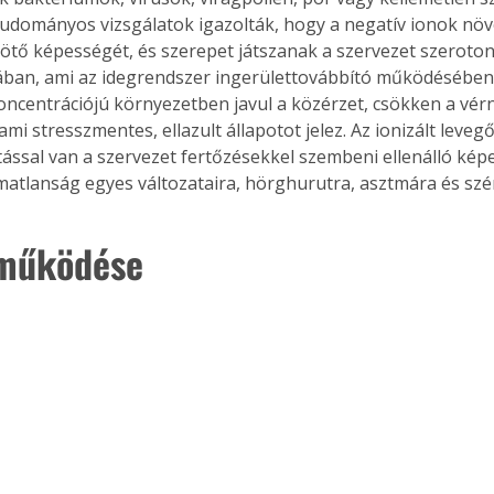
udományos vizsgálatok igazolták, hogy a negatív ionok növel
tő képességét, és szerepet játszanak a szervezet szerotoni
ban, ami az idegrendszer ingerülettovábbító működésében 
oncentrációjú környezetben javul a közérzet, csökken a vér
mi stresszmentes, ellazult állapotot jelez. Az ionizált levegő
atással van a szervezet fertőzésekkel szembeni ellenálló kép
matlanság egyes változataira, hörghurutra, asztmára és sz
 működése