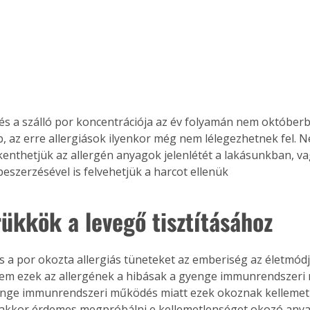
 és a szálló por koncentrációja az év folyamán nem októberb
 az erre allergiások ilyenkor még nem lélegezhetnek fel. 
kenthetjük az allergén anyagok jelenlétét a lakásunkban, vag
eszerzésével is felvehetjük a harcot ellenük
rükkök a levegő tisztításához
em ezek az allergének a hibásak a gyenge immunrendszeri
nge immunrendszeri működés miatt ezek okoznak kellemetl
 akkor érdemes megpróbálni e kellemetlenséget okozó any