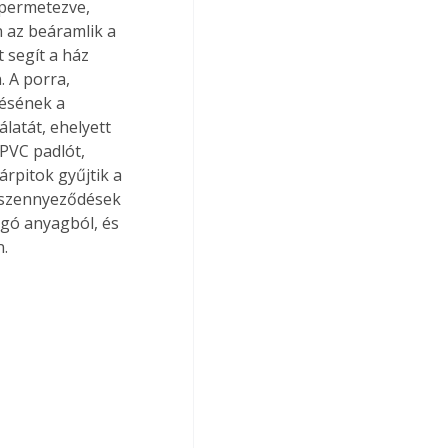
 permetezve, 
 az beáramlik a 
 segít a ház 
 A porra, 
ésének a 
latát, ehelyett 
PVC padlót, 
rpitok gyűjtik a 
ó szennyeződések 
gó anyagból, és 
n.