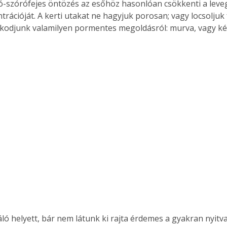
tó-szórófejes öntözés az esőhöz hasonlóan csökkenti a leve
trációját. A kerti utakat ne hagyjuk porosan; vagy locsoljuk 
odjunk valamilyen pormentes megoldásról: murva, vagy ké