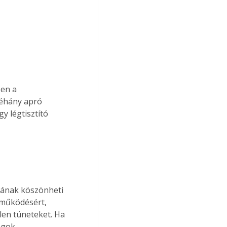
en a 
Néhány apró 
y légtisztító 
 működésért, 
en tüneteket. Ha 
agok 