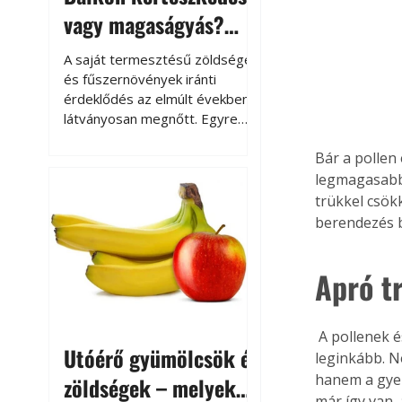
vagy magaságyás?
Helytakarékos
A saját termesztésű zöldségek
kertészkedés
és fűszernövények iránti
érdeklődés az elmúlt években
látványosan megnőtt. Egyre
többen szeretnék tudni, honnan
Bár a pollen
származik az élelmiszer az
asztalukra, miközben a
legmagasabb,
kertészkedés sokak számára
trükkel csök
kikapcsolódást és feltöltődést
berendezés b
is jelent.
Apró t
 A pollenek és a por okozta allergiás tüneteket az emberiség az életmódjának köszönheti 
Utóérő gyümölcsök és
leginkább. N
hanem a gye
zöldségek – melyek
már így van,