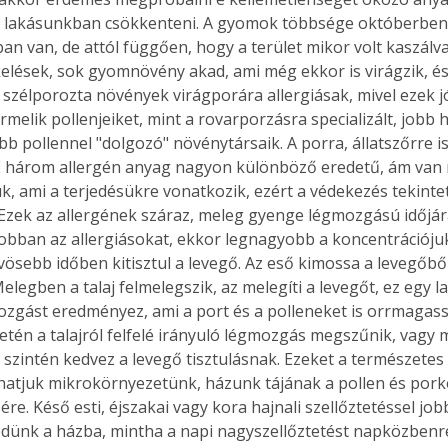
 lakásunkban csökkenteni. A gyomok többsége októberben
ban van, de attól függően, hogy a terület mikor volt kaszálva
lések, sok gyomnövény akad, ami még ekkor is virágzik, és p
szélporozta növények virágporára allergiásak, mivel ezek 
melik pollenjeiket, mint a rovarporzásra specializált, jobb
bb pollennel "dolgozó" növénytársaik. A porra, állatszőrre i
 E három allergén anyag nagyon különböző eredetű, ám van
k, ami a terjedésükre vonatkozik, ezért a védekezés tekinte
 Ezek az allergének száraz, meleg gyenge légmozgású időjár
egjobban az allergiásokat, ekkor legnagyobb a koncentrációju
vösebb időben kitisztul a levegő. Az eső kimossa a levegőből
elegben a talaj felmelegszik, az melegíti a levegőt, ez egy la
zgást eredményez, ami a port és a polleneket is orrmagass
etén a talajról felfelé irányuló légmozgás megszűnik, vagy m
 szintén kedvez a levegő tisztulásnak. Ezeket a természetes
lhatjuk mikrokörnyezetünk, házunk tájának a pollen és por
ére. Késő esti, éjszakai vagy kora hajnali szellőztetéssel jo
dünk a házba, mintha a napi nagyszellőztetést napközbenre