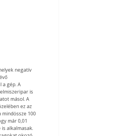
ndezések 		
évő 
 a gép. A 
lmiszeripar is 
atot másol. A 
özelében ez az 
an mindössze 100 
ogy már 0,01 
s alkalmasak. 
szagokat okozó 