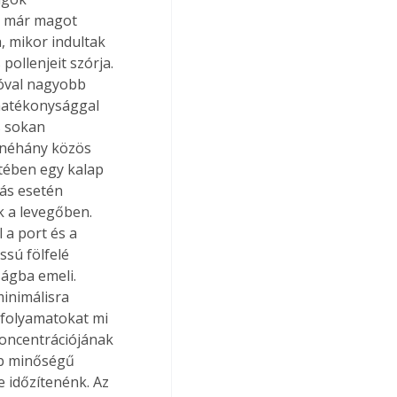
 már magot 
, mikor indultak 
ollenjeit szórja. 
jóval nagyobb 
 hatékonysággal 
s sokan 
 néhány közös 
tében egy kalap 
ás esetén 
k a levegőben. 
 a port és a 
ssú fölfelé 
ágba emeli. 
inimálisra 
 folyamatokat mi 
koncentrációjának 
bb minőségű 
 időzítenénk. Az 