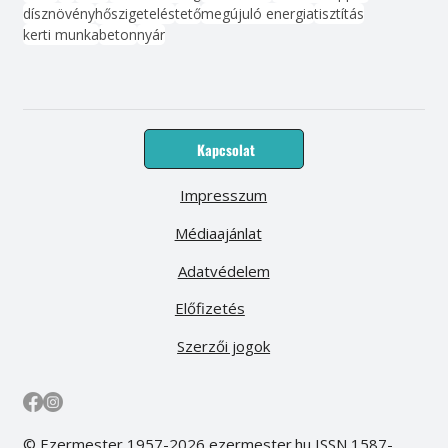
dísznövény
hőszigetelés
tető
megújuló energia
tisztítás
kerti munka
beton
nyár
Kapcsolat
Impresszum
Médiaajánlat
Adatvédelem
Előfizetés
Szerzői jogok
© Ezermester 1957-2026 ezermester.hu ISSN 1587-