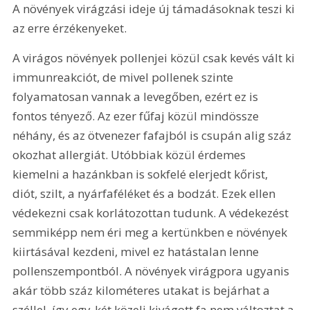
A növények virágzási ideje új támadásoknak teszi ki 
az erre érzékenyeket.
A virágos növények pollenjei közül csak kevés vált ki 
immunreakciót, de mivel pollenek szinte 
folyamatosan vannak a levegőben, ezért ez is 
fontos tényező. Az ezer fűfaj közül mindössze 
néhány, és az ötvenezer fafajból is csupán alig száz 
okozhat allergiát. Utóbbiak közül érdemes 
kiemelni a hazánkban is sokfelé elerjedt kőrist, 
diót, szilt, a nyárfaféléket és a bodzát. Ezek ellen 
védekezni csak korlátozottan tudunk. A védekezést 
semmiképp nem éri meg a kertünkben e növények 
kiirtásával kezdeni, mivel ez hatástalan lenne 
pollenszempontból. A növények virágpora ugyanis 
akár több száz kilométeres utakat is bejárhat a 
széllel, így egy-két közeli kivágott fa nem változtat a 