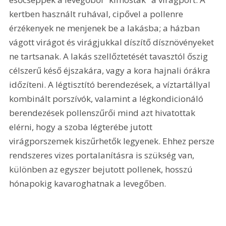
kertben használt ruhával, cipővel a pollenre 
érzékenyek ne menjenek be a lakásba; a házban 
vágott virágot és virágjukkal díszítő dísznövényeket 
ne tartsanak. A lakás szellőztetését tavasztól őszig 
célszerű késő éjszakára, vagy a kora hajnali órákra 
időzíteni. A légtisztító berendezések, a víztartállyal 
kombinált porszívók, valamint a légkondicionáló 
berendezések pollenszűrői mind azt hivatottak 
elérni, hogy a szoba légterébe jutott 
virágporszemek kiszűrhetők legyenek. Ehhez persze 
rendszeres vizes portalanításra is szükség van, 
különben az egyszer bejutott pollenek, hosszú 
hónapokig kavaroghatnak a levegőben.