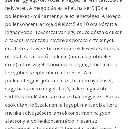
helyzeten. A megoldás az lehet, ha kerüljük a 
polleneket - már amennyire ez lehetséges. A levegő 
pollenkoncentrációja délelőtt 5 és 10 óra között a 
legnagyobb. Tavasszal van egy csúcsidőszak, ekkor 
a tavaszi virágzású növények porára érzékenyek 
érezhetik a tavasz beköszöntének kevésbé áldásos 
oldalát. A parlagfű pollenje (ami a legtöbbeket 
érint) július végétől november végéig lehet jelen a 
levegőben szeptemberi tetőzéssel. Aki 
pollenallergiás, jobban teszi, ha nem nyír füvet, 
vagy ha ez nem megoldható, akkor legalább 
védőfelszerelésben, arcmaszkban tegye ezt. Bár az 
esők utáni időszak nem a legoptimálisabb a kerti 
munkák elvégzésére, ám ekkor szintén nagyon 
alacsony a pollenkoncentráció, hiszen az 
esőcseppek a levegőből "kimosták" a virágport. A 