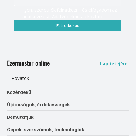
Igen, szeretnék feliratkozni, és elfogadom az 
adatkezelést. 
Adatvédelmi tájékoztató
Feliratkozás
Ezermester online
Lap tetejére
Rovatok
Közérdekű
Újdonságok, érdekességek
Bemutatjuk
Gépek, szerszámok, technológiák