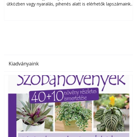
útközben vagy nyaralás, pihenés alatt is elérhetők lapszámaink.
ú
Bárhol, bármikor, akár külföldön élve vagy dolgozva is
B
olvashatók az Ezermester lapszámai. A Laptapir kényelmes
megoldás, mert: – t
Kiadványaink