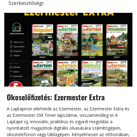
Szerkesztőségi
Okoselőfizetés: Ezermester Extra
A Laptapiron elérhetők az Ezermester, az Ezermester Extra és
az Ezermester Old Timer lapszámai, visszamenőleg is! A
Laptapir új, innovatív, praktikus és egyedi megoldás a
L
nyomtatott magazinok digitális olvasására számítógépen,
okostelefonon vagy táblagépen. Kényelmesen az otthonában,