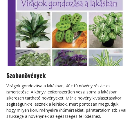
Szobanövények
Virágok gondozása a lakásban, 40+10 növény részletes
ismertetése! A könyv lexikonszerűen veszi sorra a lakásban
s
sikeresen tart­ha­tó növényeket. Már a növény kiválasztásakor
h
segítségünkre lesznek a leírások, mert pontosan megtudjuk,
k
hogy milyen körülményekre (hőmérséklet, páratartalom stb.) van
szüksége a növénynek az egészséges fejlődéshez.
t