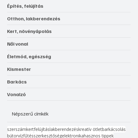
Építés, felújítás
Otthon, lakberendezés
Kert, növényápolás
Női vonal
Életmód, egészség
Kismester
Barkács
Vonalzó
Népszerű címkék
szerszám
kert
felújítás
lakberendezés
kreatív ötlet
barkácsolás
bútor
víz
fűtés
szerkesztőség
elektronika
hasznos tippek