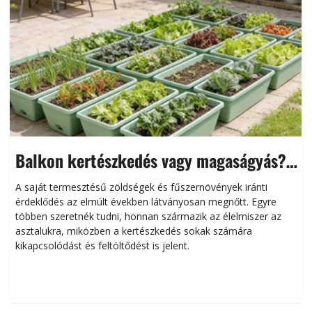
Balkon kertészkedés vagy magaságyás?
Helytakarékos kertészkedés
A saját termesztésű zöldségek és fűszernövények iránti
érdeklődés az elmúlt években látványosan megnőtt. Egyre
többen szeretnék tudni, honnan származik az élelmiszer az
l
asztalukra, miközben a kertészkedés sokak számára
kikapcsolódást és feltöltődést is jelent.
é
d