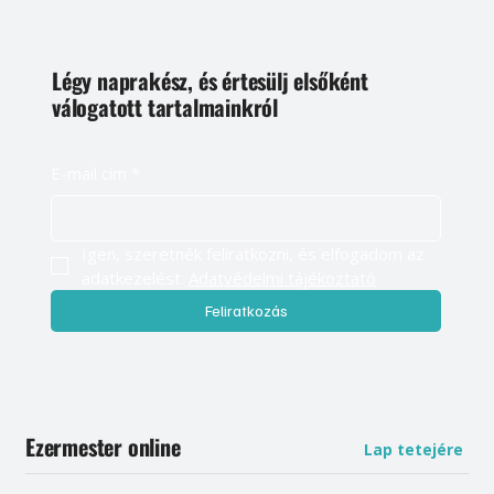
Légy naprakész, és értesülj elsőként
válogatott tartalmainkról
E-mail cím
*
Igen, szeretnék feliratkozni, és elfogadom az 
adatkezelést. 
Adatvédelmi tájékoztató
Feliratkozás
Ezermester online
Lap tetejére