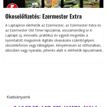
Okoselőfizetés: Ezermester Extra
A Laptapiron elérhetők az Ezermester, az Ezermester Extra és
az Ezermester Old Timer lapszámai, visszamenőleg is! A
Laptapir új, innovatív, praktikus és egyedi megoldás a
L
nyomtatott magazinok digitális olvasására számítógépen,
okostelefonon vagy táblagépen. Kényelmesen az otthonában,
útközben vagy nyaralás, pihenés alatt is elérhetők lapszámaink.
ú
Bárhol, bármikor, akár külföldön élve vagy dolgozva is
B
olvashatók az Ezermester lapszámai. A Laptapir kényelmes
megoldás, mert: – t
Kiadványaink