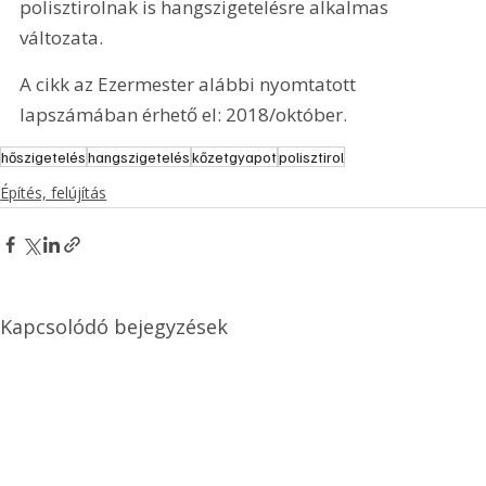
polisztirolnak is hangszigetelésre alkalmas 
változata.
A cikk az Ezermester alábbi nyomtatott 
lapszámában érhető el: 2018/október.
hőszigetelés
hangszigetelés
kőzetgyapot
polisztirol
Építés, felújítás
Kapcsolódó bejegyzések