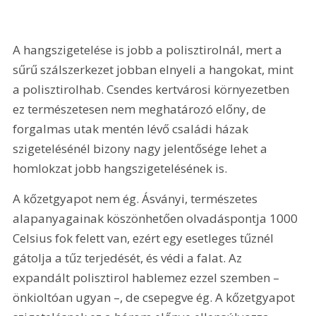
A hangszigetelése is jobb a polisztirolnál, mert a 
sűrű szálszerkezet jobban elnyeli a hangokat, mint 
a polisztirolhab. Csendes kertvárosi környezetben 
ez természetesen nem meghatározó előny, de 
forgalmas utak mentén lévő családi házak 
szigetelésénél bizony nagy jelentősége lehet a 
homlokzat jobb hangszigetelésének is.
A kőzetgyapot nem ég. Ásványi, természetes 
alapanyagainak köszönhetően olvadáspontja 1000 
Celsius fok felett van, ezért egy esetleges tűznél 
gátolja a tűz terjedését, és védi a falat. Az 
expandált polisztirol hablemez ezzel szemben – 
önkioltóan ugyan –, de csepegve ég. A kőzetgyapot 