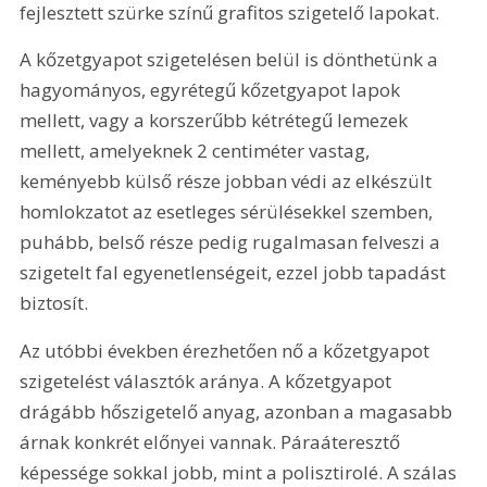
fejlesztett szürke színű grafitos szigetelő lapokat.
A kőzetgyapot szigetelésen belül is dönthetünk a 
hagyományos, egyrétegű kőzetgyapot lapok 
mellett, vagy a korszerűbb kétrétegű lemezek 
mellett, amelyeknek 2 centiméter vastag, 
keményebb külső része jobban védi az elkészült 
homlokzatot az esetleges sérülésekkel szemben, 
puhább, belső része pedig rugalmasan felveszi a 
szigetelt fal egyenetlenségeit, ezzel jobb tapadást 
biztosít.
Az utóbbi években érezhetően nő a kőzetgyapot 
szigetelést választók aránya. A kőzetgyapot 
drágább hőszigetelő anyag, azonban a magasabb 
árnak konkrét előnyei vannak. Páraáteresztő 
képessége sokkal jobb, mint a polisztirolé. A szálas 