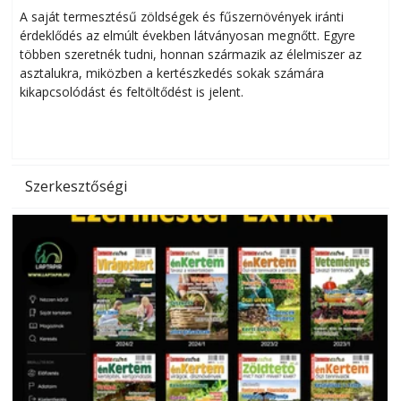
Helytakarékos kertészkedés
A saját termesztésű zöldségek és fűszernövények iránti
érdeklődés az elmúlt években látványosan megnőtt. Egyre
többen szeretnék tudni, honnan származik az élelmiszer az
l
asztalukra, miközben a kertészkedés sokak számára
kikapcsolódást és feltöltődést is jelent.
é
d
Szerkesztőségi