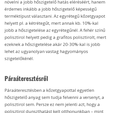
növelni a jobb hőszigetelő hatás eléréséért, hanem 
érdemes inkább a jobb hőszigetelő képességű 
terméktípust választani. Az egyrétegű kőzetgyapot 
helyett pl. a kétrétegűt, mert annak kb. 10%-kal 
jobb a hőszigetelése az egyrétegűnél. A fehér színű 
polisztirol helyett pedig a grafitos polisztirolt, mert 
ezeknek a hőszigetelése akár 20-30%-kal is jobb 
lehet az ugyanolyan vastag hagyományos 
szigetelőkénél.
Páraáteresztésről
Páraáteresztésben a kőzetgyapottal egyetlen 
hőszigetelő anyag sem tudja felvenni a versenyt, a 
polisztirol sem. Persze ez nem jelenti azt, hogy a 
polisztirol dunszthatást kelt otthonunkban – mint 