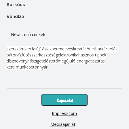
Barkács
Vonalzó
Népszerű címkék
szerszám
kert
felújítás
lakberendezés
kreatív ötlet
barkácsolás
bútor
víz
fűtés
szerkesztőség
elektronika
hasznos tippek
dísznövény
hőszigetelés
tető
megújuló energia
tisztítás
kerti munka
beton
nyár
Kapcsolat
Impresszum
Médiaajánlat