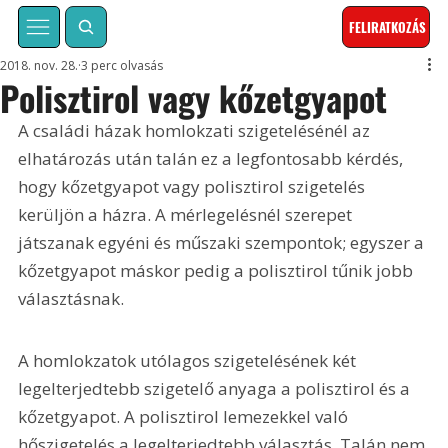
FELIRATKOZÁS
2018. nov. 28.
3 perc olvasás
Polisztirol vagy kőzetgyapot
A családi házak homlokzati szigetelésénél az 
elhatározás után talán ez a legfontosabb kérdés, 
hogy kőzetgyapot vagy polisztirol szigetelés 
kerüljön a házra. A mérlegelésnél szerepet 
játszanak egyéni és műszaki szempontok; egyszer a 
kőzetgyapot máskor pedig a polisztirol tűnik jobb 
választásnak.
A homlokzatok utólagos szigetelésének két 
legelterjedtebb szigetelő anyaga a polisztirol és a 
kőzetgyapot. A polisztirol lemezekkel való 
hőszigetelés a legelterjedtebb választás. Talán nem 