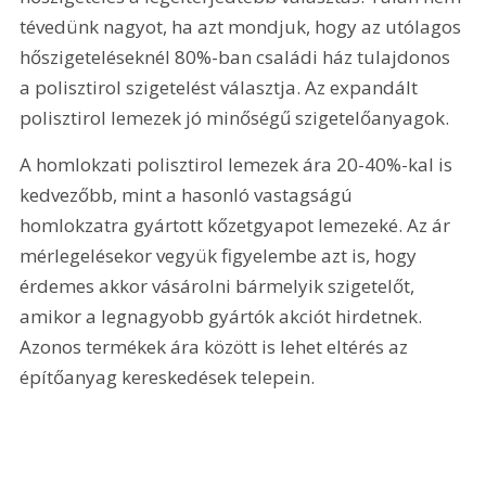
tévedünk nagyot, ha azt mondjuk, hogy az utólagos 
hőszigeteléseknél 80%-ban családi ház tulajdonos 
a polisztirol szigetelést választja. Az expandált 
polisztirol lemezek jó minőségű szigetelőanyagok.
A homlokzati polisztirol lemezek ára 20-40%-kal is 
kedvezőbb, mint a hasonló vastagságú 
homlokzatra gyártott kőzetgyapot lemezeké. Az ár 
mérlegelésekor vegyük figyelembe azt is, hogy 
érdemes akkor vásárolni bármelyik szigetelőt, 
amikor a legnagyobb gyártók akciót hirdetnek. 
Azonos termékek ára között is lehet eltérés az 
építőanyag kereskedések telepein.