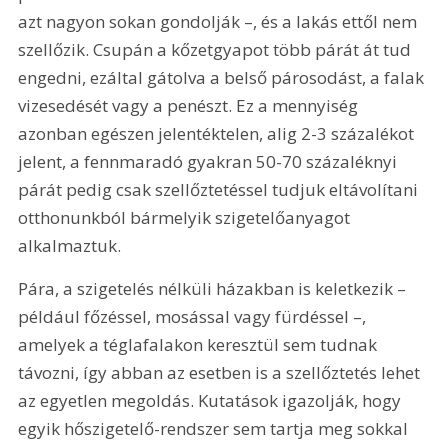
azt nagyon sokan gondolják –, és a lakás ettől nem 
szellőzik. Csupán a kőzetgyapot több párát át tud 
engedni, ezáltal gátolva a belső párosodást, a falak 
vizesedését vagy a penészt. Ez a mennyiség 
azonban egészen jelentéktelen, alig 2-3 százalékot 
jelent, a fennmaradó gyakran 50-70 százaléknyi 
párát pedig csak szellőztetéssel tudjuk eltávolítani 
otthonunkból bármelyik szigetelőanyagot 
alkalmaztuk.
Pára, a szigetelés nélküli házakban is keletkezik – 
például főzéssel, mosással vagy fürdéssel –, 
amelyek a téglafalakon keresztül sem tudnak 
távozni, így abban az esetben is a szellőztetés lehet 
az egyetlen megoldás. Kutatások igazolják, hogy 
egyik hőszigetelő-rendszer sem tartja meg sokkal 