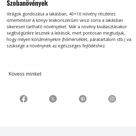
Szobanövények
Virágok gondozása a lakásban, 40+10 növény részletes
ismertetése! A könyv lexikonszerűen veszi sorra a lakásban
s
sikeresen tart­ha­tó növényeket. Már a növény kiválasztásakor
h
segítségünkre lesznek a leírások, mert pontosan megtudjuk,
k
hogy milyen körülményekre (hőmérséklet, páratartalom stb.) van
szüksége a növénynek az egészséges fejlődéshez.
t
Kövess minket