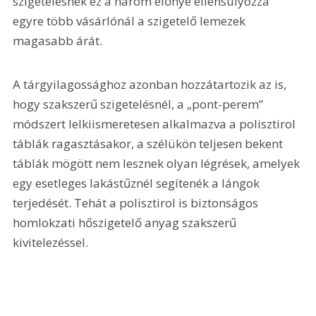
szigetelésnek ez a három előnye ellensúlyozza 
egyre több vásárlónál a szigetelő lemezek 
magasabb árát.
A tárgyilagossághoz azonban hozzátartozik az is, 
hogy szakszerű szigetelésnél, a „pont-perem” 
módszert lelkiismeretesen alkalmazva a polisztirol 
táblák ragasztásakor, a szélükön teljesen bekent 
táblák mögött nem lesznek olyan légrések, amelyek 
egy esetleges lakástűznél segítenék a lángok 
terjedését. Tehát a polisztirol is biztonságos 
homlokzati hőszigetelő anyag szakszerű 
kivitelezéssel.