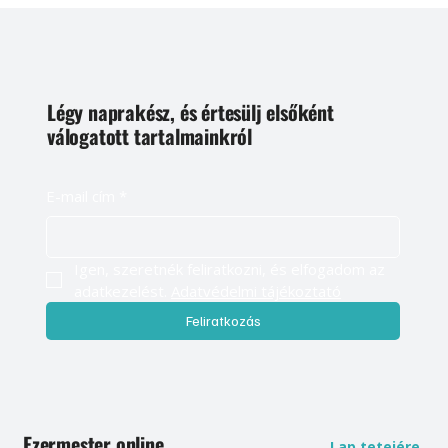
Légy naprakész, és értesülj elsőként
válogatott tartalmainkról
E-mail cím
*
Igen, szeretnék feliratkozni, és elfogadom az 
adatkezelést. 
Adatvédelmi tájékoztató
Feliratkozás
Ezermester online
Lap tetejére