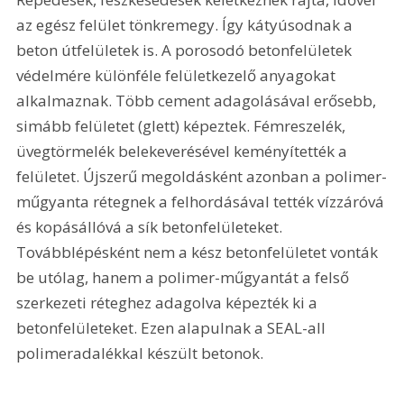
az egész felület tönkremegy. Így kátyúsodnak a 
beton útfelületek is. A porosodó betonfelületek 
védelmére különféle felületkezelő anyagokat 
alkalmaznak. Több cement adagolásával erősebb, 
simább felületet (glett) képeztek. Fémreszelék, 
üvegtörmelék belekeverésével keményítették a 
felületet. Újszerű megoldásként azonban a polimer-
műgyanta rétegnek a felhordásával tették vízzáróvá 
és kopásállóvá a sík betonfelületeket. 
Továbblépésként nem a kész betonfelületet vonták 
be utólag, hanem a polimer-műgyantát a felső 
szerkezeti réteghez adagolva képezték ki a 
betonfelületeket. Ezen alapulnak a SEAL-all 
polimeradalékkal készült betonok.