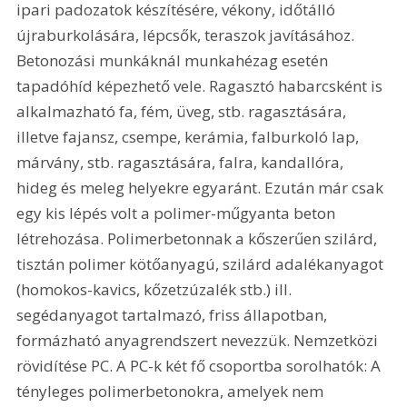
ipari padozatok készítésére, vékony, időtálló 
újraburkolására, lépcsők, teraszok javításához. 
Betonozási munkáknál munkahézag esetén 
tapadóhíd képezhető vele. Ragasztó habarcsként is 
alkalmazható fa, fém, üveg, stb. ragasztására, 
illetve fajansz, csempe, kerámia, falburkoló lap, 
márvány, stb. ragasztására, falra, kandallóra, 
hideg és meleg helyekre egyaránt. Ezután már csak 
egy kis lépés volt a polimer-műgyanta beton 
létrehozása. Polimerbetonnak a kőszerűen szilárd, 
tisztán polimer kötőanyagú, szilárd adalékanyagot 
(homokos-kavics, kőzetzúzalék stb.) ill. 
segédanyagot tartalmazó, friss állapotban, 
formázható anyagrendszert nevezzük. Nemzetközi 
rövidítése PC. A PC-k két fő csoportba sorolhatók: A 
tényleges polimerbetonokra, amelyek nem 