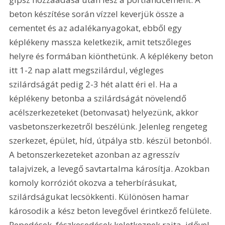
beton készítése során vízzel keverjük össze a 
cementet és az adalékanyagokat, ebből egy 
képlékeny massza keletkezik, amit tetszőleges 
helyre és formában kiönthetünk. A képlékeny beton 
itt 1-2 nap alatt megszilárdul, végleges 
szilárdságát pedig 2-3 hét alatt éri el. Ha a 
képlékeny betonba a szilárdságát növelendő 
acélszerkezeteket (betonvasat) helyezünk, akkor 
vasbetonszerkezetről beszélünk. Jelenleg rengeteg 
szerkezet, épület, híd, útpálya stb. készül betonból. 
A betonszerkezeteket azonban az agresszív 
talajvizek, a levegő savtartalma károsítja. Azokban 
komoly korróziót okozva a teherbírásukat, 
szilárdságukat lecsökkenti. Különösen hamar 
károsodik a kész beton levegővel érintkező felülete. 
Repedések, fészkesedések keletkeznek rajta, idővel 