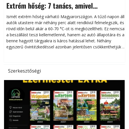
Extrém hőség: 7 tanács, amivel
megóvhatjuk autónkat a nyári károktól
Ismét extrém hőség várható Magyarországon. A tűző napon álló
autók utastere már néhány perc alatt rendkívül felmelegszik, és
rövid időn belül akár a 60-70 °C-ot is megközelítheti. Ez nemcsak
n
a beszállást teszi kellemetlenné, hanem az autó állapotára és a
benne hagyott tárgyakra is káros hatással lehet. Néhány
egyszerű óvintézkedéssel azonban jelentősen csökkenthetjük a
hőség káros hatásait.
l
Szerkesztőségi