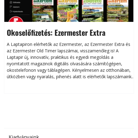
Okoselőfizetés: Ezermester Extra
A Laptapiron elérhetők az Ezermester, az Ezermester Extra és
az Ezermester Old Timer lapszámai, visszamenőleg is! A
Laptapir új, innovatív, praktikus és egyedi megoldás a
L
nyomtatott magazinok digitális olvasására számítógépen,
okostelefonon vagy táblagépen. Kényelmesen az otthonában,
útközben vagy nyaralás, pihenés alatt is elérhetők lapszámaink.
ú
Bárhol, bármikor, akár külföldön élve vagy dolgozva is
B
olvashatók az Ezermester lapszámai. A Laptapir kényelmes
megoldás, mert: – t
Kiadványaink