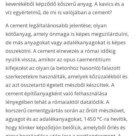
keverékéből képződő kőszerű anyag. A kavics és a 
víz egyértelmű, de mi is valójában a cement? 
A cement legáltalánosabb jelentése; olyan 
kötőanyag, amely önmaga is képes megszilárdulni, 
de más anyagokat vagy adalékanyagokat is képes 
összekötni. A cement elnevezés a római időkig 
nyúlik vissza, amikor az opus caementitium 
kifejezést az olyan (a betonhoz hasonló) falazott 
szerkezetekre használták, amelyek kőzúzalékból és 
az azt összetartó égetett mészből készültek. A 
cement építőanyagként való felhasználása 
lényegében tehát a rómaiaktól datálódik. A 
korszerű cementgyártás során az őrölt mészkövet, 
agyagot és az adalékanyagokat, 1450 °C-ra hevítik, 
hogy klinker képződjön belőlük, amelyből őrlés és 
gipsz hozzáadása után lesz a portlandcement. A 