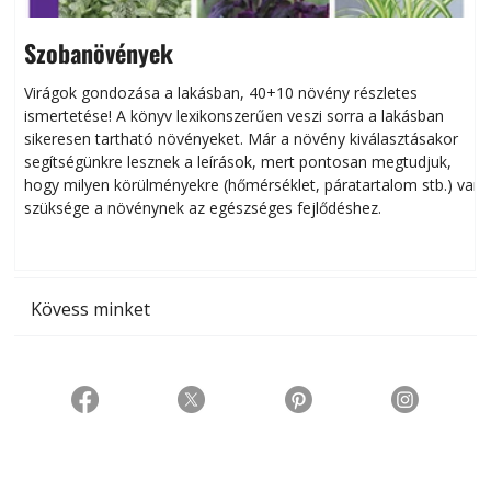
Szobanövények
Virágok gondozása a lakásban, 40+10 növény részletes
ismertetése! A könyv lexikonszerűen veszi sorra a lakásban
s
sikeresen tart­ha­tó növényeket. Már a növény kiválasztásakor
h
segítségünkre lesznek a leírások, mert pontosan megtudjuk,
k
hogy milyen körülményekre (hőmérséklet, páratartalom stb.) van
szüksége a növénynek az egészséges fejlődéshez.
t
Kövess minket