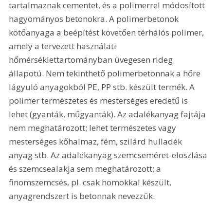
tartalmaznak cementet, és a polimerrel módosított 
hagyományos betonokra. A polimerbetonok 
kötőanyaga a beépítést követően térhálós polimer, 
amely a tervezett használati 
hőmérséklettartományban üvegesen rideg 
állapotú. Nem tekinthető polimerbetonnak a hőre 
lágyuló anyagokból PE, PP stb. készült termék. A 
polimer természetes és mesterséges eredetű is 
lehet (gyanták, műgyanták). Az adalékanyag fajtája 
nem meghatározott; lehet természetes vagy 
mesterséges kőhalmaz, fém, szilárd hulladék 
anyag stb. Az adalékanyag szemcseméret-eloszlása 
és szemcsealakja sem meghatározott; a 
finomszemcsés, pl. csak homokkal készült, 
anyagrendszert is betonnak nevezzük. 