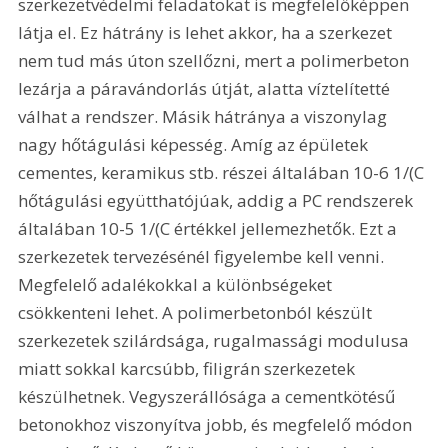
szerkezetvédelmi feladatokat is megfelelőképpen 
látja el. Ez hátrány is lehet akkor, ha a szerkezet 
nem tud más úton szellőzni, mert a polimerbeton 
lezárja a páravándorlás útját, alatta víztelítetté 
válhat a rendszer. Másik hátránya a viszonylag 
nagy hőtágulási képesség. Amíg az épületek 
cementes, keramikus stb. részei általában 10-6 1/(C 
hőtágulási együtthatójúak, addig a PC rendszerek 
általában 10-5 1/(C értékkel jellemezhetők. Ezt a 
szerkezetek tervezésénél figyelembe kell venni. 
Megfelelő adalékokkal a különbségeket 
csökkenteni lehet. A polimerbetonból készült 
szerkezetek szilárdsága, rugalmassági modulusa 
miatt sokkal karcsúbb, filigrán szerkezetek 
készülhetnek. Vegyszerállósága a cementkötésű 
betonokhoz viszonyítva jobb, és megfelelő módon 