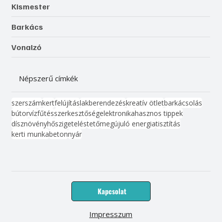
Kismester
Barkács
Vonalzó
Népszerű címkék
szerszám
kert
felújítás
lakberendezés
kreatív ötlet
barkácsolás
bútor
víz
fűtés
szerkesztőség
elektronika
hasznos tippek
dísznövény
hőszigetelés
tető
megújuló energia
tisztítás
kerti munka
beton
nyár
Kapcsolat
Impresszum