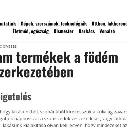
utatjuk
Gépek, szerszámok, technológiák
Otthon, lakberen
Életmód, egészség
Kismester
Barkács
Vonalzó
c olvasás
oam termékek a födém
szerkezetében
igetelés
 hogy lakásunkból, szobánkból kirekesszük a külvilág zavaró
lgatjuk naphosszat a szomszédok veszekedését, vagy járkálás
, lakásunk kialakítása olyan kell legyen, hogy mindezeket az