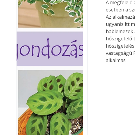
A megfelelő 
esetben a sz
Az alkalmazá
ugyanis itt 
hablemezek a
hőszigetelő 
hőszigetelésr
vastagságú P
alkalmas.