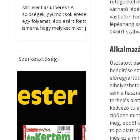
rétegekkel e
érnek tovább leszedés
Mit jelent az utóérés? A
várható lépé
után?
zöldségek, gyümölcsök érése
vasbeton fö
egy folyamat, épp ezért fontos
lépéshang szi
ismerni, hogy melyiket mikor jó
04.601 szabvá
leszedni. Meg kell különböztetni
a gazdasági és a biológiai
Alkalmazá
érettséget. Például a
paradicsomot sokszor
Szerkesztőségi
gazdasági érettségben, azaz
Úsztatott pa
félig éretten szedik le, ezután
beépítése sz
utaztatják hosszan, és még
előregyártot
pulton tartható kell legyen.
elhelyezhető
Utóérik eközben, de nem lesz
sem a haszná
olyan ízű, mint amit a saját
terhelés ala
kertünkben, biológiai
kedvező tula
érettségben szedünk le. Teljes
cipőben mind
érettségben szedve nem
meg, ebből 
tárolható h
talpa alatt.
még ez a min