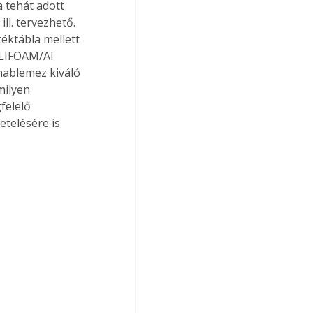
 tehát adott 
l. tervezhető. 
éktábla mellett 
OLIFOAM/Al 
hablemez kiváló 
milyen 
felelő 
telésére is 