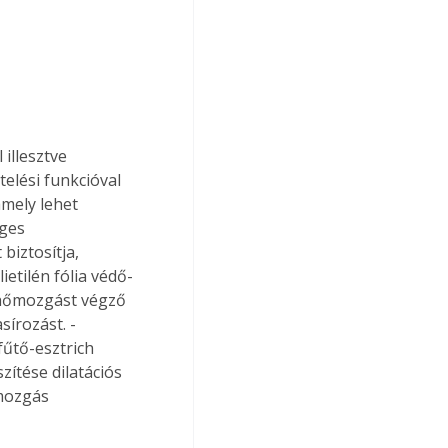
illesztve 
elési funkcióval 
mely lehet 
ges 
iztosítja, 
etilén fólia védő-
a hőmozgást végző 
írozást. - 
fűtő-esztrich 
ítése dilatációs 
 mozgás 