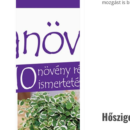
mozgást is b
Ezermester lapszámai. A
Ezermester lapszámai
Laptapir kényelmes megoldás,
Laptapir kényelmes 
mert: – t
mert: – t
Hőszig