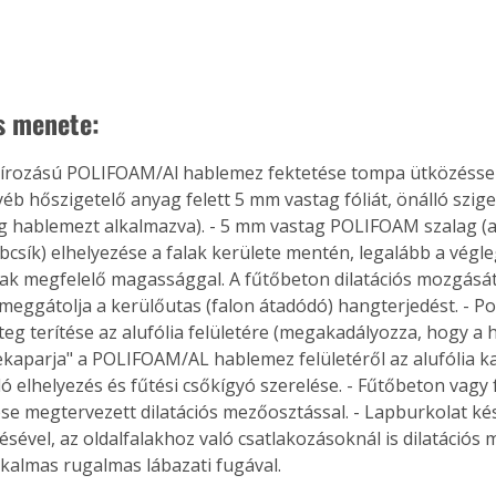
s menete:
asírozású POLIFOAM/Al hablemez fektetése tompa ütközéssel 
éb hőszigetelő anyag felett 5 mm vastag fóliát, önálló sziget
 hablemezt alkalmazva). - 5 mm vastag POLIFOAM szalag (a
csík) elhelyezése a falak kerülete mentén, legalább a végle
ak megfelelő magassággal. A fűtőbeton dilatációs mozgását b
eggátolja a kerülőutas (falon átadódó) hangterjedést. - Poli
éteg terítése az alufólia felületére (megakadályozza, hogy 
ekaparja" a POLIFOAM/AL hablemez felületéről az alufólia kas
ó elhelyezés és fűtési csőkígyó szerelése. - Fűtőbeton vagy 
ése megtervezett dilatációs mezőosztással. - Lapburkolat kész
ésével, az oldalfalakhoz való csatlakozásoknál is dilatációs
ertben,
Gyógyító növények: a
alkalmas rugalmas lábazati fugával.
sban
természet kincsei az