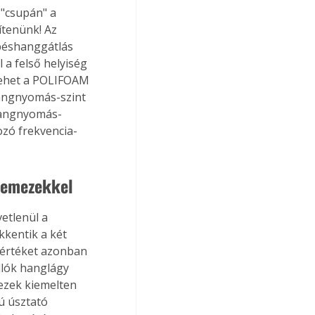
 "csupán" a 
tenünk! Az 
épéshanggátlás 
a felső helyiség 
lehet a POLIFOAM 
angnyomás-szint 
 hangnyomás-
zó frekvencia-
lemezekkel
etlenül a 
kkentik a két 
yértéket azonban 
dlók hanglágy 
ezek kiemelten 
ú úsztató 