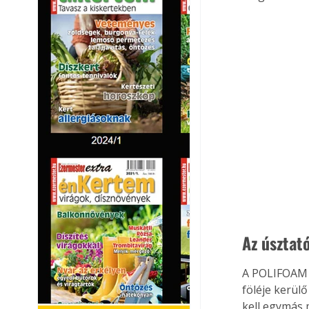
Az úsztat
A POLIFOAM h
föléje kerül
kell egymás m