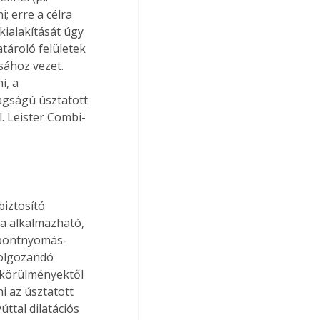
; erre a célra 
ialakítását úgy 
tároló felületek 
sához vezet. 
i, a 
agságú úsztatott 
l. Leister Combi-
iztosító 
la alkalmazható, 
 pontnyomás-
dolgozandó 
 körülményektől 
i az úsztatott 
ttal dilatációs 