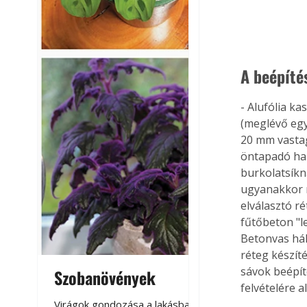
A beépíté
- Alufólia k
(meglévő egy
20 mm vastag
öntapadó hab
burkolatsíkn
ugyanakkor m
elválasztó r
fűtőbeton "l
Betonvas hál
réteg készít
sávok beépít
Szobanövények
Virágoskert: k
felvételére 
teraszon, laká
Virágok gondozása a lakásban,