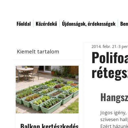
Főoldal
Közérdekű
Újdonságok, érdekességek
Bem
2014. febr. 21.
3 per
Polif
Kiemelt tartalom
réteg
Hangsz
Jogos igény,
szívesen hal
Balkon kertészkedés
Ezért házunk