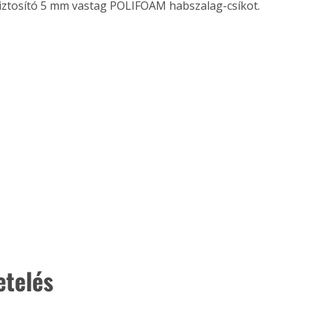
iztosító 5 mm vastag POLIFOAM habszalag-csíkot.
. A
megoldás,
etelés