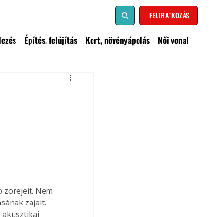
FELIRATKOZÁS
dezés
Építés, felújítás
Kert, növényápolás
Női vonal
 zörejeit. Nem 
ának zajait. 
 akusztikai 