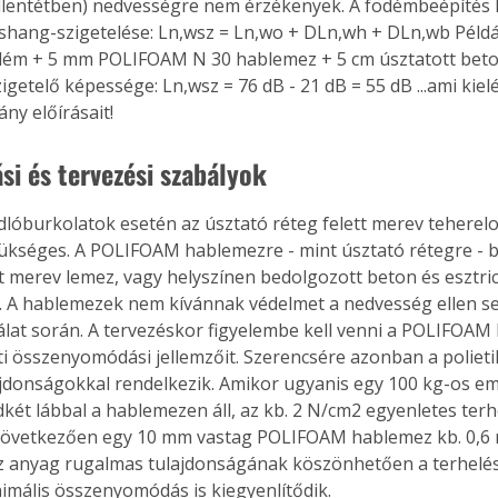
llentétben) nedvességre nem érzékenyek. A födémbeépítés 
shang-szigetelése: Ln,wsz = Ln,wo + DLn,wh + DLn,wb Példá
dém + 5 mm POLIFOAM N 30 hablemez + 5 cm úsztatott beton
getelő képessége: Ln,wsz = 76 dB - 21 dB = 55 dB ...ami kiel
ny előírásait!
si és tervezési szabályok
dlóburkolatok esetén az úsztató réteg felett merev teherelo
ükséges. A POLIFOAM hablemezre - mint úsztató rétegre - b
t merev lemez, vagy helyszínen bedolgozott beton és esztri
. A hablemezek nem kívánnak védelmet a nedvesség ellen s
lat során. A tervezéskor figyelembe kell venni a POLIFOAM
tti összenyomódási jellemzőit. Szerencsére azonban a polieti
jdonságokkal rendelkezik. Amikor ugyanis egy 100 kg-os em
két lábbal a hablemezen áll, az kb. 2 N/cm2 egyenletes terhe
következően egy 10 mm vastag POLIFOAM hablemez kb. 0,6 m
 Az anyag rugalmas tulajdonságának köszönhetően a terhelé
imális összenyomódás is kiegyenlítődik.