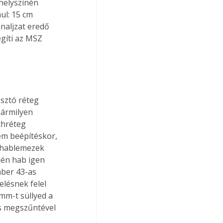
helyszínén 
ul: 15 cm 
aljzat eredő 
égíti az MSZ 
sztó réteg 
ármilyen 
chréteg 
em beépítéskor, 
 hablemezek 
lén hab igen 
ber 43-as 
lésnek felel 
m-t süllyed a 
s megszűntével 