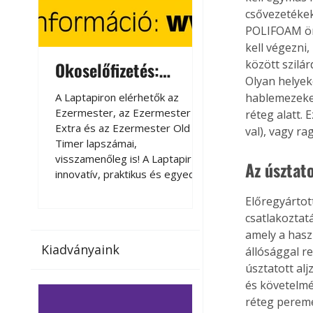
csővezetékekn
POLIFOAM önt
kell végezni,
között szilá
Okoselőfizetés:
Okoselőfizetés
Olyan helyeke
Ezermester Extra
A Laptapiron elérhetők az
A Laptapiron elérhető
hablemezeket
Ezermester, az Ezermester
Ezermester, az Ezer
réteg alatt. 
Extra és az Ezermester Old
Extra és az Ezermest
val), vagy ra
Timer lapszámai,
Timer lapszámai,
visszamenőleg is! A Laptapir új,
visszamenőleg is! A La
Az úsztato
innovatív, praktikus és egyedi
innovatív, praktikus 
megoldás a nyomtatott
megoldás a nyomtato
Előregyártot
magazinok digitális olvasására
magazinok digitális o
csatlakoztatá
számítógépen, okostelefonon
számítógépen, okost
amely a hasz
vagy táblagépen. Kényelmesen
vagy táblagépen. Ké
Kiadványaink
az otthonában, útközben vagy
az otthonában, útköz
állósággal r
nyaralás, pihenés alatt is
nyaralás, pihenés alat
úsztatott al
elérhetők lapszámaink. Bárhol,
elérhetők lapszámaink
és követelmé
bármikor, akár külföldön élve
bármikor, akár külföld
réteg pereme
vagy dolgozva is olvashatók az
vagy dolgozva is olv