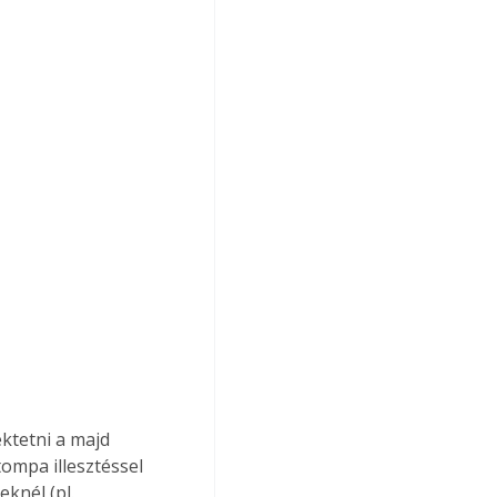
ktetni a majd 
ompa illesztéssel 
knél (pl. 