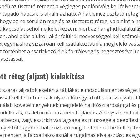
él) az úsztató réteget a végleges padlónívóig kell felvezetni
apadó habcsík is alkalmazható. A hablemez úsztató réteg k
 hogy az ne sérüljön meg és az úsztatott réteg, valamint a ha
rd kapcsolat sehol ne keletkezzen, mert az hanghíd kialakulá
Együtt jobban megéri!
n, ahol akár alulról, akár felülről nedvességgel kell számoln
Bővebb információ itt!
k az
Együtt jobban megéri! A
 egymáshoz vízzáróan kell csatlakoztatni a megfelelő vast
mester
könyvek tetszőleges
Ez történhet a csatlakozó élek forrólevegős hegesztésével (p
er Old
párosítással kedvezményes
gasztással. 
áron, 0 Ft postaköltséggel
ptapir új,
megrendelhetők!
tt réteg (aljzat) kialakítása
és egyedi
tt
t száraz aljzatok esetén a táblákat elmozdulásmentességet b
lvasására
ssal kell fektetni. Csak olyan előre gyártott száraz aljzattáb
elefonon
nálati követelményeknek megfelelő hajlítószilárdsággal és
nyelmesen
ben vagy
endelkezik, és deformációra nem hajlamos. A helyszínen be
t is
jzatbeton, vagy esztrich vastagsága és minősége a beépítési
. Bárhol,
nyektől függően határozható meg. Feltétlenül be kell építen
ön élve
 mentén, a falcsatlakozásnál a rugalmas elválasztást és egyú
ashatók az