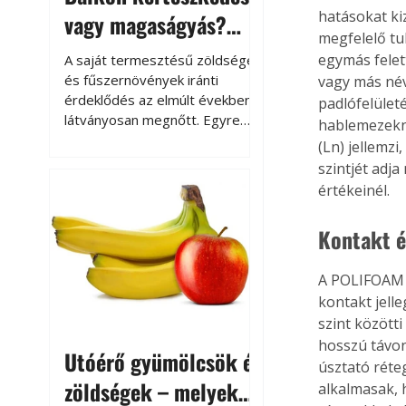
hatásokat ki
vagy magaságyás?
megfelelő tu
Helytakarékos
egymás felet
A saját termesztésű zöldségek
kertészkedés
és fűszernövények iránti
vagy más név
érdeklődés az elmúlt években
padlófelület
látványosan megnőtt. Egyre
hablemezekn
többen szeretnék tudni, honnan
(Ln) jellemz
származik az élelmiszer az
szintjét adj
asztalukra, miközben a
értékeinél.
kertészkedés sokak számára
kikapcsolódást és feltöltődést
Kontakt é
is jelent.
A POLIFOAM h
kontakt jell
szint között
hosszú távon
Utóérő gyümölcsök és
úsztató réte
zöldségek – melyek
alkalmasak, 