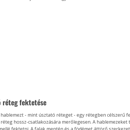
ó réteg fektetése
ablemezt - mint úsztató réteget - egy rétegben célszerű fe
ő réteg hossz-csatlakozására merőlegesen. A hablemezeket t
ellé fektetni. A falak mentén és a födémet áttörő szerkezete