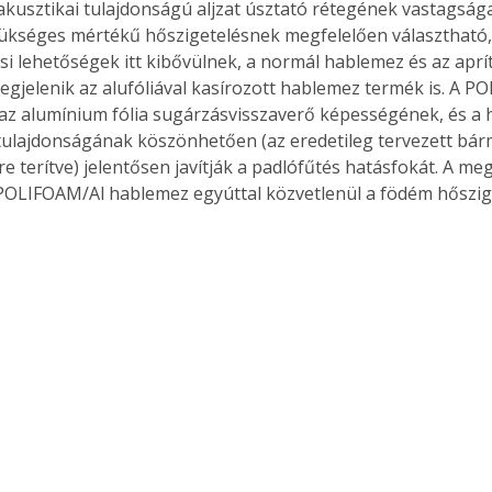
akusztikai tulajdonságú aljzat úsztató rétegének vastagsága
ükséges mértékű hőszigetelésnek megfelelően választható, il
si lehetőségek itt kibővülnek, a normál hablemez és az aprít
megjelenik az alufóliával kasírozott hablemez termék is. A P
z alumínium fólia sugárzásvisszaverő képességének, és a 
tulajdonságának köszönhetően (az eredetileg tervezett bár
e terítve) jelentősen javítják a padlófűtés hatásfokát. A meg
OLIFOAM/Al hablemez egyúttal közvetlenül a födém hőszige