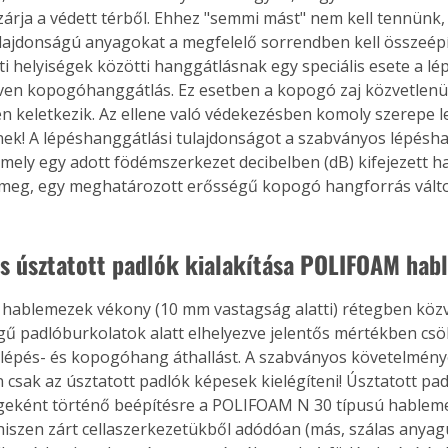
zárja a védett térből. Ehhez "semmi mást" nem kell tennünk,
lajdonságú anyagokat a megfelelő sorrendben kell összeépí
ti helyiségek közötti hanggátlásnak egy speciális esete a l
en kopogóhanggátlás. Ez esetben a kopogó zaj közvetlenül 
én keletkezik. Az ellene való védekezésben komoly szerepe 
ek! A lépéshanggátlási tulajdonságot a szabványos lépésh
i, mely egy adott födémszerkezet decibelben (dB) kifejezett
a meg, egy meghatározott erősségű kopogó hangforrás válto
s úsztatott padlók kialakítása POLIFOAM hab
ablemezek vékony (10 mm vastagság alatti) rétegben közv
egű padlóburkolatok alatt elhelyezve jelentős mértékben csö
i lépés- és kopogóhang áthallást. A szabványos követelmén
 csak az úsztatott padlók képesek kielégíteni! Úsztatott pa
geként történő beépítésre a POLIFOAM N 30 típusú hablem
hiszen zárt cellaszerkezetükből adódóan (más, szálas anyag