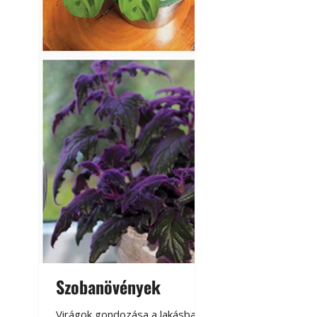
Betonjárda készít
készül tartós bet
Szobanövények
Virágoskert: k
teraszon, laká
Virágok gondozása a lakásban,