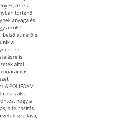
ények, azaz a 
onyban történő 
ynek anyaga és 
gy a külső 
, belső átmérője 
űnik a 
yenetlen 
elésre is 
eték által 
 a hőáramlás 
ezet 
ni. A POLIFOAM 
almazás alsó 
fontos, hogy a 
s, a felhasítás 
ezeték izzadása, 