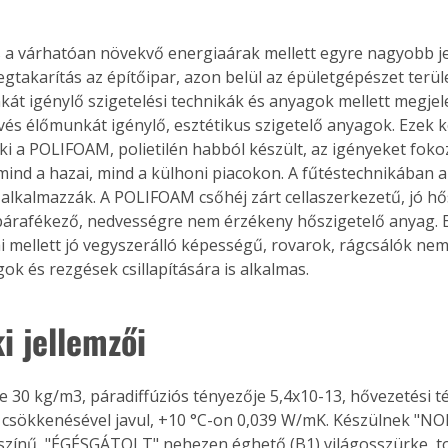
és a várhatóan növekvő energiaárak mellett egyre nagyobb je
gtakarítás az építőipar, azon belül az épületgépészet terüle
át igénylő szigetelési technikák és anyagok mellett megjele
vés élőmunkát igénylő, esztétikus szigetelő anyagok. Ezek k
t ki a POLIFOAM, polietilén habból készült, az igényeket fok
mind a hazai, mind a külhoni piacokon. A fűtéstechnikában 
 alkalmazzák. A POLIFOAM csőhéj zárt cellaszerkezetű, jó hő
árafékező, nedvességre nem érzékeny hőszigetelő anyag. 
i mellett jó vegyszerálló képességű, rovarok, rágcsálók ne
ok és rezgések csillapítására is alkalmas.
i jellemzői
 30 kg/m3, páradiffúziós tényezője 5,4x10-13, hővezetési t
csökkenésével javul, +10 °C-on 0,039 W/mK. Készülnek "NO
színű, "ÉGÉSGÁTOLT" nehezen éghető (B1) világosszürke, t