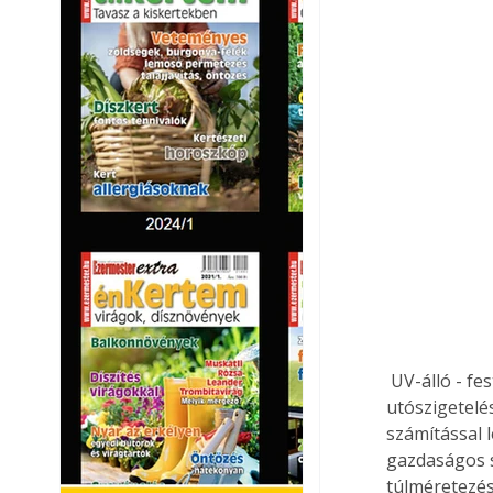
 UV-álló - festéssel vagy keményhéjalással kell ellátni. Egyaránt alkalmas elő- és 
utószigetelé
számítással 
gazdaságos sz
túlméretezés