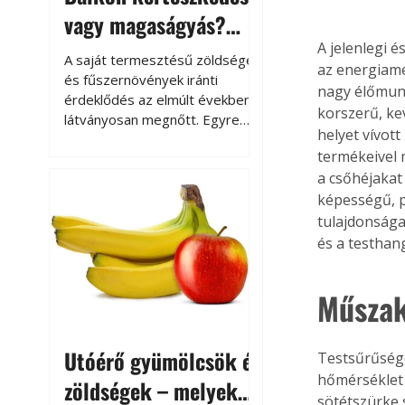
vagy magaságyás?
Helytakarékos
A jelenlegi 
A saját termesztésű zöldségek
az energiame
kertészkedés
és fűszernövények iránti
nagy élőmunk
érdeklődés az elmúlt években
korszerű, ke
látványosan megnőtt. Egyre
helyet vívot
többen szeretnék tudni, honnan
termékeivel 
származik az élelmiszer az
a csőhéjakat
asztalukra, miközben a
kertészkedés sokak számára
képességű, p
kikapcsolódást és feltöltődést
tulajdonsága
is jelent.
és a testhang
Műszak
Utóérő gyümölcsök és
Testsűrűsége
hőmérséklet 
zöldségek – melyek
sötétszürke 