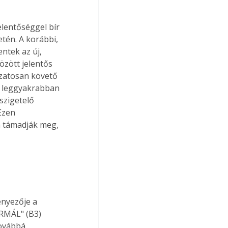
lentőséggel bír 
tén. A korábbi, 
ntek az új, 
özött jelentős 
ozatosan követő 
a leggyakrabban 
szigetelő 
Ezen 
m támadják meg, 
ényezője a 
RMÁL" (B3) 
ovábbá 