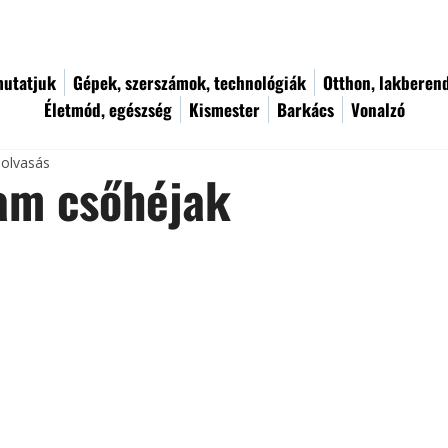
utatjuk
Gépek, szerszámok, technológiák
Otthon, lakberen
Életmód, egészség
Kismester
Barkács
Vonalzó
 olvasás
am csőhéjak