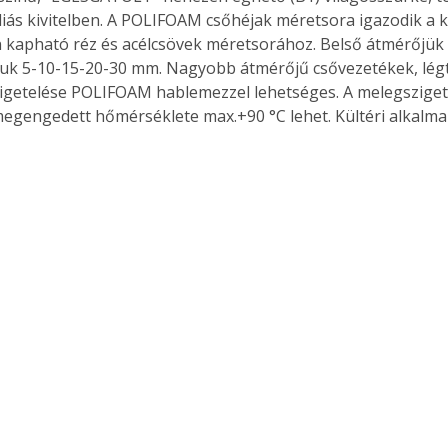
iás kivitelben. A POLIFOAM csőhéjak méretsora igazodik a 
kapható réz és acélcsövek méretsorához. Belső átmérőjük
uk 5-10-15-20-30 mm. Nagyobb átmérőjű csővezetékek, légt
igetelése POLIFOAM hablemezzel lehetséges. A melegsziget
egengedett hőmérséklete max.+90 °C lehet. Kültéri alkalmaz