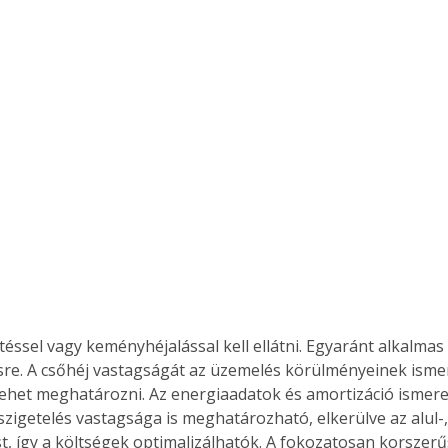
sre. A csőhéj vastagságát az üzemelés körülményeinek isme
lehet meghatározni. Az energiaadatok és amortizáció ismere
igetelés vastagsága is meghatározható, elkerülve az alul-, i
t, így a költségek optimalizálhatók. A fokozatosan korszer