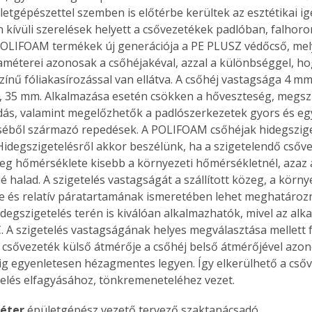
letgépészettel szemben is előtérbe kerültek az esztétikai ig
n kívüli szerelések helyett a csővezetékek padlóban, falhor
POLIFOAM termékek új generációja a PE PLUSZ védőcső, mel
méterei azonosak a csőhéjakéval, azzal a különbséggel, ho
Együtt jobban megéri!
színű fóliakasírozással van ellátva. A csőhéj vastagsága 4 mm
Bővebb információ itt!
27, 35 mm. Alkalmazása esetén csökken a hőveszteség, megsz
k az
Együtt jobban megéri! A
mester
könyvek tetszőleges
ás, valamint megelőzhetők a padlószerkezetek gyors és eg
er Old
párosítással kedvezményes
éből származó repedések. A POLIFOAM csőhéjak hidegsziget
áron, 0 Ft postaköltséggel
Hidegszigetelésről akkor beszélünk, ha a szigetelendő csővez
ptapir új,
megrendelhetők!
özeg hőmérséklete kisebb a környezeti hőmérsékletnél, azaz
és egyedi
lé halad. A szigetelés vastagságát a szállított közeg, a körny
tt
 és relatív páratartamának ismeretében lehet meghatároz
lvasására
idegszigetelés terén is kiválóan alkalmazhatók, mivel az alk
elefonon
C. A szigetelés vastagságának helyes megválasztása mellett 
nyelmesen
 csővezeték külső átmérője a csőhéj belső átmérőjével azono
ben vagy
ig egyenletesen hézagmentes legyen. Így elkerülhető a csőv
t is
telés elfagyásához, tönkremeneteléhez vezet.
. Bárhol,
ön élve
Péter 
épületgépész vezető tervező szaktanácsadó
ashatók az