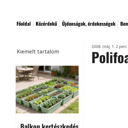
Főoldal
Közérdekű
Újdonságok, érdekességek
Bem
2008. máj. 1.
2 perc
Polifo
Kiemelt tartalom
Balkon kertészkedés