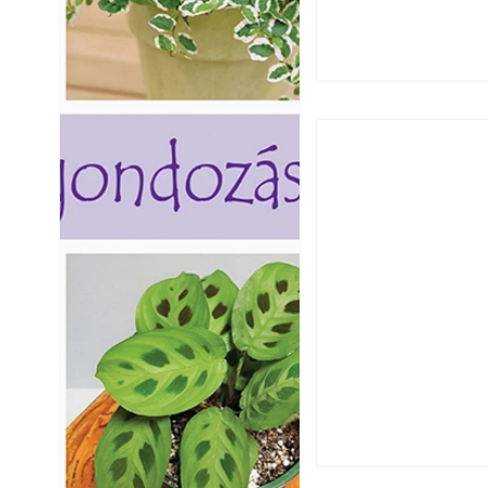
Falrepedés javítá
és mikor szükség