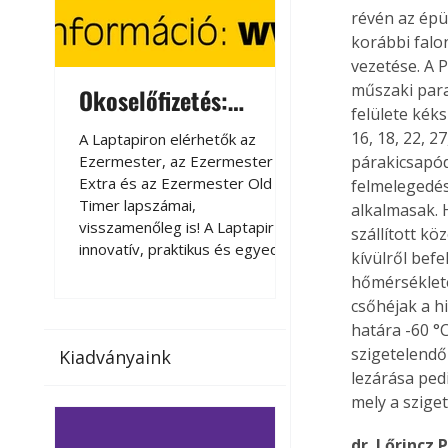
révén az épü
korábbi falo
vezetése. A 
műszaki para
Okoselőfizetés:
Okoselőfizetés
felülete kék
Ezermester Extra
16, 18, 22, 
A Laptapiron elérhetők az
A Laptapiron elérhető
Ezermester, az Ezermester
Ezermester, az Ezer
párakicsapód
Extra és az Ezermester Old
Extra és az Ezermest
felmelegedés
Timer lapszámai,
Timer lapszámai,
alkalmasak. 
visszamenőleg is! A Laptapir új,
visszamenőleg is! A La
szállított k
innovatív, praktikus és egyedi
innovatív, praktikus 
kívülről befe
megoldás a nyomtatott
megoldás a nyomtato
hőmérséklete
magazinok digitális olvasására
magazinok digitális o
csőhéjak a h
számítógépen, okostelefonon
számítógépen, okost
határa -60 °
vagy táblagépen. Kényelmesen
vagy táblagépen. Ké
szigetelendő
Kiadványaink
az otthonában, útközben vagy
az otthonában, útköz
lezárása ped
nyaralás, pihenés alatt is
nyaralás, pihenés alat
mely a szige
elérhetők lapszámaink. Bárhol,
elérhetők lapszámaink
bármikor, akár külföldön élve
bármikor, akár külföld
dr. Lőrincz 
vagy dolgozva is olvashatók az
vagy dolgozva is olv