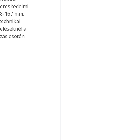
kereskedelmi 
 8-167 mm, 
echnikai 
eléseknél a 
ás esetén - 