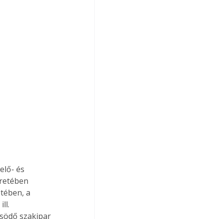
retében 
tében, a 
ll. 
űsödő szakipar 