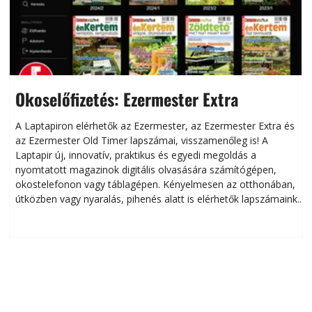
Okoselőfizetés: Ezermester Extra
A Laptapiron elérhetők az Ezermester, az Ezermester Extra és
az Ezermester Old Timer lapszámai, visszamenőleg is! A
Laptapir új, innovatív, praktikus és egyedi megoldás a
L
nyomtatott magazinok digitális olvasására számítógépen,
okostelefonon vagy táblagépen. Kényelmesen az otthonában,
útközben vagy nyaralás, pihenés alatt is elérhetők lapszámaink.
ú
Bárhol, bármikor, akár külföldön élve vagy dolgozva is
B
olvashatók az Ezermester lapszámai. A Laptapir kényelmes
megoldás, mert: – t