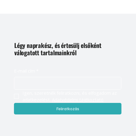
Légy naprakész, és értesülj elsőként
válogatott tartalmainkról
E-mail cím
*
Igen, szeretnék feliratkozni, és elfogadom az 
adatkezelést. 
Adatvédelmi tájékoztató
Feliratkozás