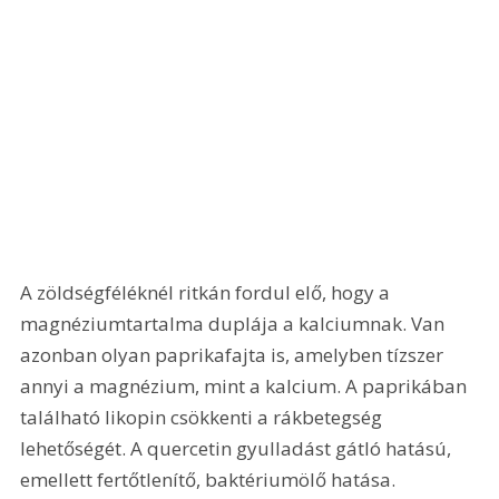
A zöldségféléknél ritkán fordul elő, hogy a 
magnéziumtartalma duplája a kalciumnak. Van 
azonban olyan paprikafajta is, amelyben tízszer 
annyi a magnézium, mint a kalcium. A paprikában 
található likopin csökkenti a rákbetegség 
lehetőségét. A quercetin gyulladást gátló hatású, 
emellett fertőtlenítő, baktériumölő hatása. 