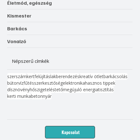
Életmód, egészség
Kismester
Barkács
Vonalzó
Népszerű címkék
szerszám
kert
felújítás
lakberendezés
kreatív ötlet
barkácsolás
bútor
víz
fűtés
szerkesztőség
elektronika
hasznos tippek
dísznövény
hőszigetelés
tető
megújuló energia
tisztítás
kerti munka
beton
nyár
Kapcsolat