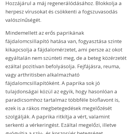
Hozzájárul a máj regenerálódásához. Blokkolja a 
herpesz vírusokat és csökkenti a fogszuvasodás 
valószínűségét.
Mindemellett az erős paprikának 
fájdalomcsillapító hatása van, fogyasztása szinte 
kikapcsolja a fájdalomérzetet, ami persze az okot 
egyáltalán nem szünteti meg, de a beteg közérzetét 
ezáltal pozitívan befolyásolja. Fejfájásra, reuma, 
vagy arthritisben alkalmazható 
fájdalomcsillapítóként. A paprika sok jó 
tulajdonságai közül az egyik, hogy hasonlóan a 
paradicsomhoz tartalmaz többféle bioflavont is, 
ezek is a rákos megbetegedések megelőzését 
szolgálják. A paprika ritkítja a vért, valamint 
serkenti a vérkeringést. Ezáltal megelőzi, illetve 
gyógyítja a szív-, és koszorúér betegséget.