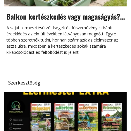
Balkon kertészkedés vagy magaságyás?
Helytakarékos kertészkedés
A saját termesztésű zöldségek és fűszernövények iránti
érdeklődés az elmúlt években látványosan megnőtt. Egyre
többen szeretnék tudni, honnan származik az élelmiszer az
l
asztalukra, miközben a kertészkedés sokak számára
kikapcsolódást és feltöltődést is jelent.
é
d
Szerkesztőségi