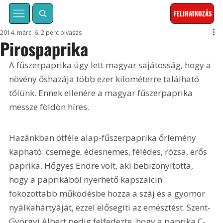
FELIRATKOZÁS
2014. márc. 6.
2 perc olvasás
Pirospaprika
A fűszerpaprika úgy lett magyar sajátosság, hogy a 
növény őshazája több ezer kilométerre található 
tőlünk. Ennek ellenére a magyar fűszerpaprika 
messze földön híres.
Hazánkban ötféle alap-fűszerpaprika őrlemény 
kapható: csemege, édesnemes, félédes, rózsa, erős 
paprika. Hőgyes Endre volt, aki bebizonyította, 
hogy a paprikából nyerhető kapszaicin 
fokozottabb működésbe hozza a száj és a gyomor 
nyálkahártyáját, ezzel elősegíti az emésztést. Szent-
Györgyi Albert pedig felfedezte, hogy a paprika C-