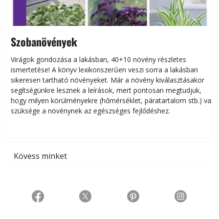
Szobanövények
Virágok gondozása a lakásban, 40+10 növény részletes
ismertetése! A könyv lexikonszerűen veszi sorra a lakásban
s
sikeresen tart­ha­tó növényeket. Már a növény kiválasztásakor
h
segítségünkre lesznek a leírások, mert pontosan megtudjuk,
k
hogy milyen körülményekre (hőmérséklet, páratartalom stb.) van
szüksége a növénynek az egészséges fejlődéshez.
t
Kövess minket