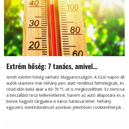
Extrém hőség: 7 tanács, amivel
megóvhatjuk autónkat a nyári károktól
Ismét extrém hőség várható Magyarországon. A tűző napon álló
autók utastere már néhány perc alatt rendkívül felmelegszik, és
rövid időn belül akár a 60-70 °C-ot is megközelítheti. Ez nemcsak
n
a beszállást teszi kellemetlenné, hanem az autó állapotára és a
benne hagyott tárgyakra is káros hatással lehet. Néhány
egyszerű óvintézkedéssel azonban jelentősen csökkenthetjük a
hőség káros hatásait.
l