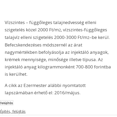
Vízszintes – függőleges talajnedvesség elleni 
szigetelés közel 2000 Ft/m
, vízszintes-függőleges 
2
talajvíz elleni szigetelés 2000-3000 Ft/m
–be kerül. 
2
Befecskendezéses módszernél az árat 
nagymértékben befolyásolja az injektáló anyagok, 
krémek mennyisége, minősége illetve típusa. Az 
injektáló anyag kilogrammonként 700-800 forintba 
is kerülhet.
A cikk az Ezermester alábbi nyomtatott 
lapszámában érhető el: 2016/május.
felújítás
Építés, felújítás