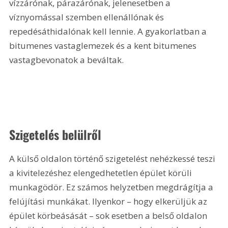
vízzárónak, párazárónak, jelenesetben a 
víznyomással szemben ellenállónak és 
repedésáthidalónak kell lennie. A gyakorlatban a 
bitumenes vastaglemezek és a kent bitumenes 
vastagbevonatok a beváltak.
Szigetelés belülről
A külső oldalon történő szigetelést nehézkessé teszi 
a kivitelezéshez elengedhetetlen épület körüli 
munkagödör. Ez számos helyzetben megdrágítja a 
felújítási munkákat. Ilyenkor – hogy elkerüljük az 
épület körbeásását – sok esetben a belső oldalon 