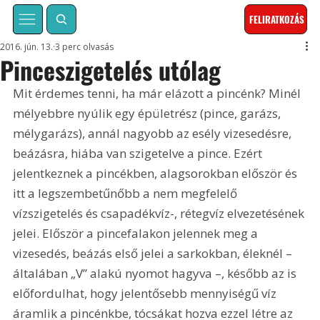
FELIRATKOZÁS
2016. jún. 13.
3 perc olvasás
Pinceszigetelés utólag
Mit érdemes tenni, ha már elázott a pincénk? Minél 
mélyebbre nyúlik egy épületrész (pince, garázs, 
mélygarázs), annál nagyobb az esély vizesedésre, 
beázásra, hiába van szigetelve a pince. Ezért 
jelentkeznek a pincékben, alagsorokban először és 
itt a legszembetűnőbb a nem megfelelő 
vízszigetelés és csapadékvíz-, rétegvíz elvezetésének 
jelei. Először a pincefalakon jelennek meg a 
vizesedés, beázás első jelei a sarkokban, éleknél – 
általában „V” alakú nyomot hagyva –, később az is 
előfordulhat, hogy jelentősebb mennyiségű víz 
áramlik a pincénkbe, tócsákat hozva ezzel létre az 