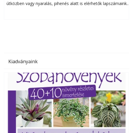
útközben vagy nyaralás, pihenés alatt is elérhetők lapszámaink.
ú
Bárhol, bármikor, akár külföldön élve vagy dolgozva is
B
olvashatók az Ezermester lapszámai. A Laptapir kényelmes
megoldás, mert: – t
Kiadványaink