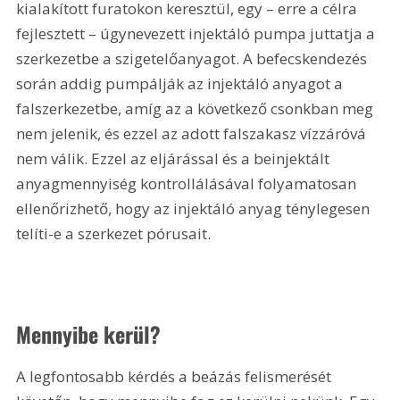
kialakított furatokon keresztül, egy – erre a célra 
fejlesztett – úgynevezett injektáló pumpa juttatja a 
szerkezetbe a szigetelőanyagot. A befecskendezés 
során addig pumpálják az injektáló anyagot a 
falszerkezetbe, amíg az a következő csonkban meg 
nem jelenik, és ezzel az adott falszakasz vízzáróvá 
nem válik. Ezzel az eljárással és a beinjektált 
anyagmennyiség kontrollálásával folyamatosan 
ellenőrizhető, hogy az injektáló anyag ténylegesen 
telíti-e a szerkezet pórusait.
Mennyibe kerül?
A legfontosabb kérdés a beázás felismerését 