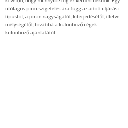
követőn, hogy mennyibe fog ez kerülni nekünk. Egy 
utólagos pinceszigetelés ára függ az adott eljárási 
típustól, a pince nagyságától, kiterjedésétől, illetve 
mélységétől, továbbá a különböző cégek 
különböző ajánlatától.