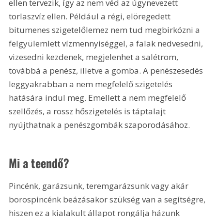
ellen tervezik, így az nem véd az úgynevezett 
torlaszvíz ellen. Például a régi, elöregedett 
bitumenes szigetelőlemez nem tud megbirkózni a 
felgyülemlett vízmennyiséggel, a falak nedvesedni, 
vizesedni kezdenek, megjelenhet a salétrom, 
továbbá a penész, illetve a gomba. A penészesedés 
leggyakrabban a nem megfelelő szigetelés 
hatására indul meg. Emellett a nem megfelelő 
szellőzés, a rossz hőszigetelés is táptalajt 
nyújthatnak a penészgombák szaporodásához.
Mi a teendő?
Pincénk, garázsunk, teremgarázsunk vagy akár 
borospincénk beázásakor szükség van a segítségre, 
hiszen ez a kialakult állapot rongálja házunk 