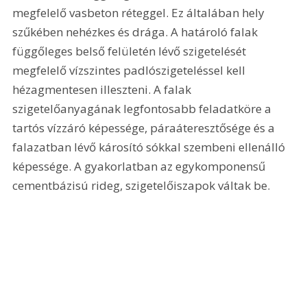
megfelelő vasbeton réteggel. Ez általában hely 
szűkében nehézkes és drága. A határoló falak 
függőleges belső felületén lévő szigetelését 
megfelelő vízszintes padlószigeteléssel kell 
hézagmentesen illeszteni. A falak 
szigetelőanyagának legfontosabb feladatköre a 
tartós vízzáró képessége, páraáteresztősége és a 
falazatban lévő károsító sókkal szembeni ellenálló 
képessége. A gyakorlatban az egykomponensű 
cementbázisú rideg, szigetelőiszapok váltak be.