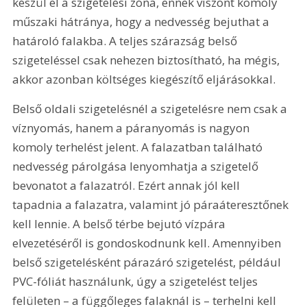
készül el a szigetelési zóna, ennek viszont komoly 
műszaki hátránya, hogy a nedvesség bejuthat a 
határoló falakba. A teljes szárazság belső 
szigeteléssel csak nehezen biztosítható, ha mégis, 
akkor azonban költséges kiegészítő eljárásokkal.
Belső oldali szigetelésnél a szigetelésre nem csak a 
víznyomás, hanem a páranyomás is nagyon 
komoly terhelést jelent. A falazatban található 
nedvesség párolgása lenyomhatja a szigetelő 
bevonatot a falazatról. Ezért annak jól kell 
tapadnia a falazatra, valamint jó páraáteresztőnek 
kell lennie. A belső térbe bejutó vízpára 
elvezetéséről is gondoskodnunk kell. Amennyiben 
belső szigetelésként párazáró szigetelést, például 
PVC-fóliát használunk, úgy a szigetelést teljes 
felületen – a függőleges falaknál is – terhelni kell 