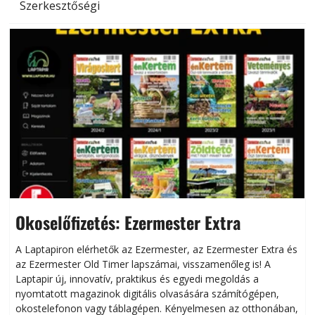
Szerkesztőségi
Okoselőfizetés: Ezermester Extra
A Laptapiron elérhetők az Ezermester, az Ezermester Extra és
az Ezermester Old Timer lapszámai, visszamenőleg is! A
Laptapir új, innovatív, praktikus és egyedi megoldás a
L
nyomtatott magazinok digitális olvasására számítógépen,
okostelefonon vagy táblagépen. Kényelmesen az otthonában,