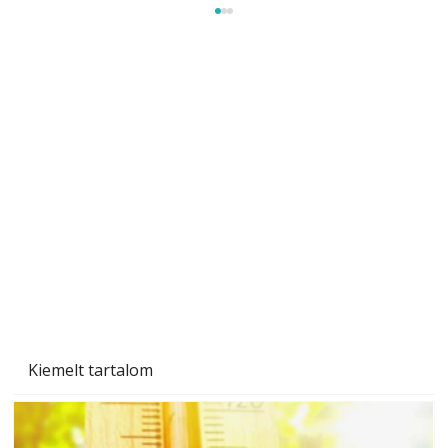
Beton járdalap készítése és lerakása – gyári
és saját készítésű megoldások
Kiemelt tartalom