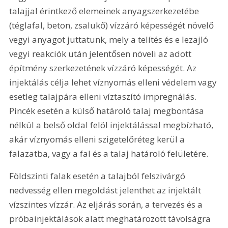
talajjal érintkező elemeinek anyagszerkezetébe 
(téglafal, beton, zsalukő) vízzáró képességét növelő 
vegyi anyagot juttatunk, mely a telítés és e lezajló 
vegyi reakciók után jelentősen növeli az adott 
építmény szerkezetének vízzáró képességét. Az 
injektálás célja lehet víznyomás elleni védelem vagy 
esetleg talajpára elleni víztaszító impregnálás. 
Pincék esetén a külső határoló talaj megbontása 
nélkül a belső oldal felöl injektálással megbízható, 
akár víznyomás elleni szigetelőréteg kerül a 
falazatba, vagy a fal és a talaj határoló felületére.
Földszinti falak esetén a talajból felszivárgó 
nedvesség ellen megoldást jelenthet az injektált 
vízszintes vízzár. Az eljárás során, a tervezés és a 
próbainjektálások alatt meghatározott távolságra 