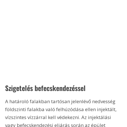
Szigetelés befecskendezéssel
A határoló falakban tartósan jelenlévő nedvesség 
földszinti falakba való felhúzódása ellen injektált, 
vízszintes vízzárral kell védekezni. Az injektálási 
vagy befecskendezési eljárás során az épület 