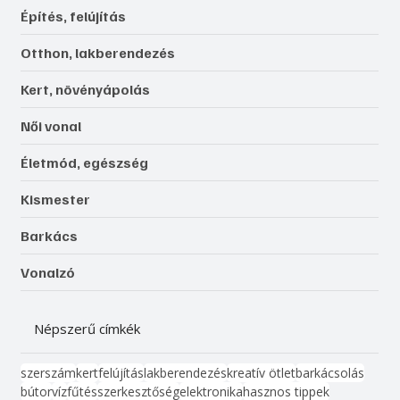
Építés, felújítás
Otthon, lakberendezés
Kert, növényápolás
Női vonal
Életmód, egészség
Kismester
Barkács
Vonalzó
Népszerű címkék
szerszám
kert
felújítás
lakberendezés
kreatív ötlet
barkácsolás
bútor
víz
fűtés
szerkesztőség
elektronika
hasznos tippek