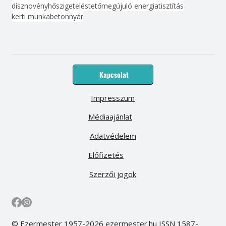
dísznövény
hőszigetelés
tető
megújuló energia
tisztítás
kerti munka
beton
nyár
Kapcsolat
Impresszum
Médiaajánlat
Adatvédelem
Előfizetés
Szerzői jogok
© Ezermester 1957-2026 ezermester.hu ISSN 1587-