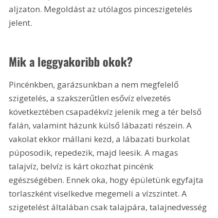
aljzaton. Megoldást az utólagos pinceszigetelés 
jelent.
Mik a leggyakoribb okok?
Pincénkben, garázsunkban a nem megfelelő 
szigetelés, a szakszerűtlen esővíz elvezetés 
következtében csapadékvíz jelenik meg a tér belső 
falán, valamint házunk külső lábazati részein. A 
vakolat ekkor mállani kezd, a lábazati burkolat 
púposodik, repedezik, majd leesik. A magas 
talajvíz, belvíz is kárt okozhat pincénk 
egészségében. Ennek oka, hogy épületünk egyfajta 
torlaszként viselkedve megemeli a vízszintet. A 
szigetelést általában csak talajpára, talajnedvesség 