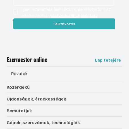
Igen, szeretnék feliratkozni, és elfogadom az 
adatkezelést. 
Adatvédelmi tájékoztató
Feliratkozás
Ezermester online
Lap tetejére
Rovatok
Közérdekű
Újdonságok, érdekességek
Bemutatjuk
Gépek, szerszámok, technológiák