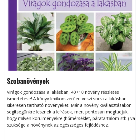
Szobanövények
Virágok gondozása a lakásban, 40+10 növény részletes
ismertetése! A könyv lexikonszerűen veszi sorra a lakásban
s
sikeresen tart­ha­tó növényeket. Már a növény kiválasztásakor
h
segítségünkre lesznek a leírások, mert pontosan megtudjuk,
k
hogy milyen körülményekre (hőmérséklet, páratartalom stb.) van
szüksége a növénynek az egészséges fejlődéshez.
t