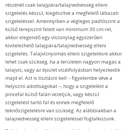
részénél csak talajpára/talajnedvesség elleni 
szigetelés készül, kiegészítve a megfelelő lábazati 
szigeteléssel. Amennyiben a végleges padlószint a 
külső terepszint felett van minimum 30 cm-rel, 
akkor elegendő egy viszonylag egyszerűen 
kivitelezhető talajpára/talajnedvesség elleni 
szigetelés. Talajvíznyomás elleni szigetelésre akkor 
lehet csak szükség, ha a területen nagyon magas a 
talajvíz, vagy az épület vízátfolyásban helyezkedik 
majd el. Azt is tisztázni kell – figyelembe véve a 
helyszíni adottságokat –, hogy a szigetelést a 
pincefal külső falán vezetjük, vagy készül 
szigetelést tartó fal és ennek megfelelő 
teknőszigetelésre van szükség. Az alábbiakban a 
talajnedvesség elleni szigeteléssel foglalkozunk.