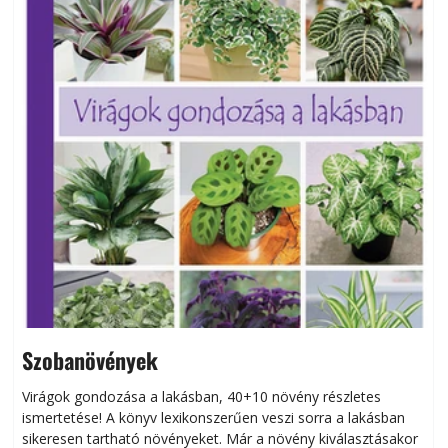
Szobanövények
Virágok gondozása a lakásban, 40+10 növény részletes
ismertetése! A könyv lexikonszerűen veszi sorra a lakásban
s
sikeresen tart­ha­tó növényeket. Már a növény kiválasztásakor
h