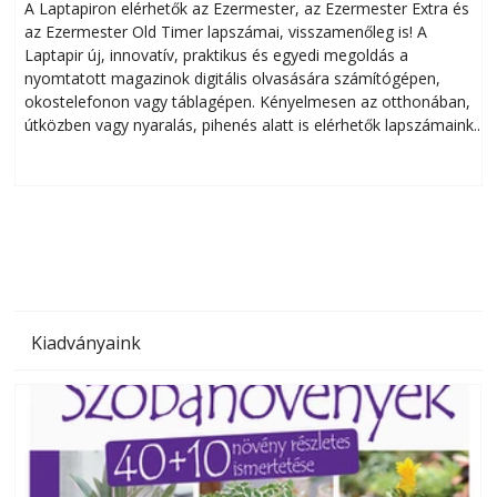
A Laptapiron elérhetők az Ezermester, az Ezermester Extra és
az Ezermester Old Timer lapszámai, visszamenőleg is! A
Laptapir új, innovatív, praktikus és egyedi megoldás a
L
nyomtatott magazinok digitális olvasására számítógépen,
okostelefonon vagy táblagépen. Kényelmesen az otthonában,
útközben vagy nyaralás, pihenés alatt is elérhetők lapszámaink.
ú
Bárhol, bármikor, akár külföldön élve vagy dolgozva is
B
olvashatók az Ezermester lapszámai. A Laptapir kényelmes
megoldás, mert: – t
Kiadványaink