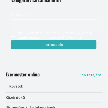
E-mail cím
*
Igen, szeretnék feliratkozni, és elfogadom az 
adatkezelést. 
Adatvédelmi tájékoztató
Feliratkozás
Ezermester online
Lap tetejére
Rovatok
Közérdekű
Újdonságok, érdekességek