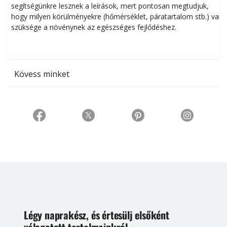
segítségünkre lesznek a leírások, mert pontosan megtudjuk,
k
hogy milyen körülményekre (hőmérséklet, páratartalom stb.) van
szüksége a növénynek az egészséges fejlődéshez.
t
Kövess minket
Légy naprakész, és értesülj elsőként
válogatott tartalmainkról