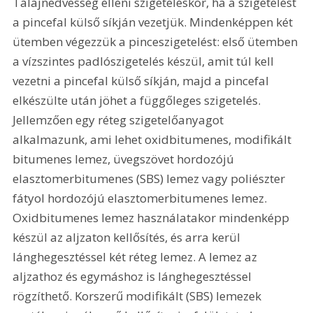
Talajnedvesség elleni szigeteléskor, ha a szigetelést 
a pincefal külső síkján vezetjük. Mindenképpen két 
ütemben végezzük a pinceszigetelést: első ütemben 
a vízszintes padlószigetelés készül, amit túl kell 
vezetni a pincefal külső síkján, majd a pincefal 
elkészülte után jöhet a függőleges szigetelés. 
Jellemzően egy réteg szigetelőanyagot 
alkalmazunk, ami lehet oxidbitumenes, modifikált 
bitumenes lemez, üvegszövet hordozójú 
elasztomerbitumenes (SBS) lemez vagy poliészter 
fátyol hordozójú elasztomerbitumenes lemez. 
Oxidbitumenes lemez használatakor mindenképp 
készül az aljzaton kellősítés, és arra kerül 
lánghegesztéssel két réteg lemez. A lemez az 
aljzathoz és egymáshoz is lánghegesztéssel 
rögzíthető. Korszerű modifikált (SBS) lemezek 