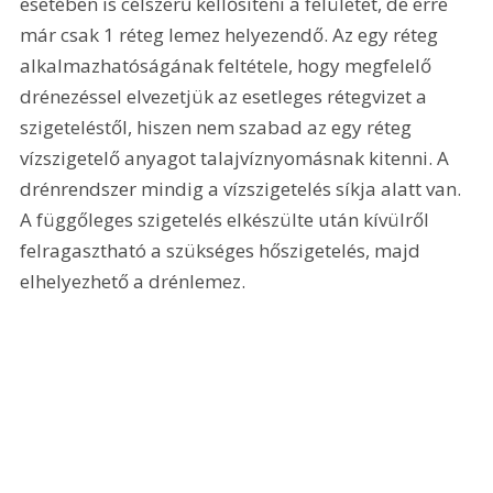
esetében is célszerű kellősíteni a felületet, de erre 
már csak 1 réteg lemez helyezendő. Az egy réteg 
alkalmazhatóságának feltétele, hogy megfelelő 
drénezéssel elvezetjük az esetleges rétegvizet a 
szigeteléstől, hiszen nem szabad az egy réteg 
vízszigetelő anyagot talajvíznyomásnak kitenni. A 
drénrendszer mindig a vízszigetelés síkja alatt van. 
A függőleges szigetelés elkészülte után kívülről 
felragasztható a szükséges hőszigetelés, majd 
elhelyezhető a drénlemez.