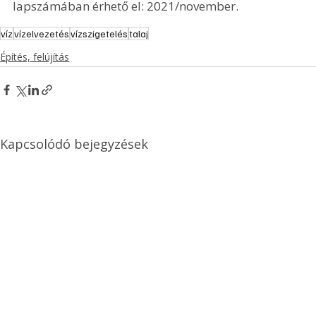
lapszámában érhető el: 2021/november.
víz
vízelvezetés
vízszigetelés
talaj
Építés, felújítás
Kapcsolódó bejegyzések