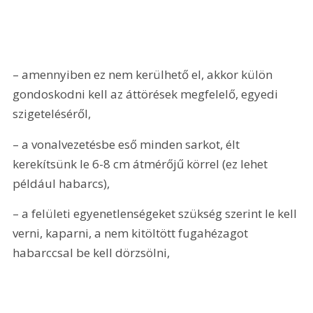
– amennyiben ez nem kerülhető el, akkor külön 
gondoskodni kell az áttörések megfelelő, egyedi 
szigeteléséről,
– a vonalvezetésbe eső minden sarkot, élt 
kerekítsünk le 6-8 cm átmérőjű körrel (ez lehet 
például habarcs),
– a felületi egyenetlenségeket szükség szerint le kell 
verni, kaparni, a nem kitöltött fugahézagot 
habarccsal be kell dörzsölni,