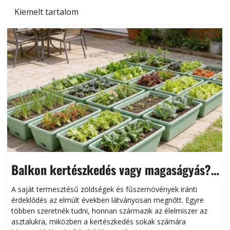
Kiemelt tartalom
Balkon kertészkedés vagy magaságyás?
Helytakarékos kertészkedés
A saját termesztésű zöldségek és fűszernövények iránti
érdeklődés az elmúlt években látványosan megnőtt. Egyre
többen szeretnék tudni, honnan származik az élelmiszer az
l
asztalukra, miközben a kertészkedés sokak számára