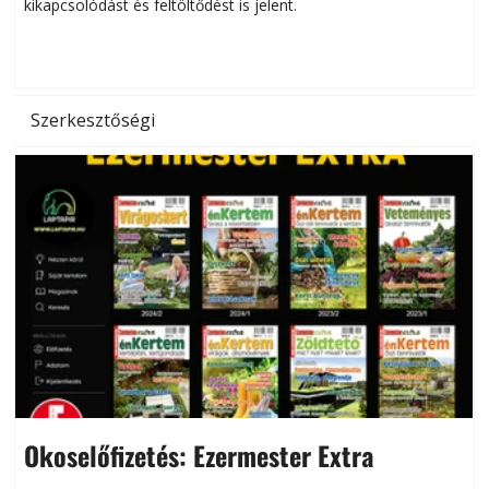
kikapcsolódást és feltöltődést is jelent.
é
d
Szerkesztőségi
Okoselőfizetés: Ezermester Extra