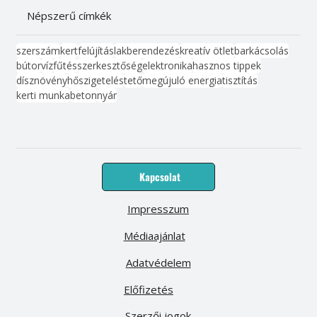
Népszerű címkék
szerszám
kert
felújítás
lakberendezés
kreatív ötlet
barkácsolás
bútor
víz
fűtés
szerkesztőség
elektronika
hasznos tippek
dísznövény
hőszigetelés
tető
megújuló energia
tisztítás
kerti munka
beton
nyár
Kapcsolat
Impresszum
Médiaajánlat
Adatvédelem
Előfizetés
Szerzői jogok