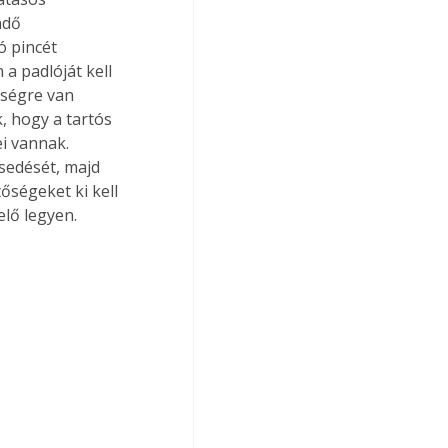
ndő 
 pincét 
a padlóját kell 
iségre van 
, hogy a tartós 
i vannak. 
sedését, majd 
tőségeket ki kell 
lő legyen.