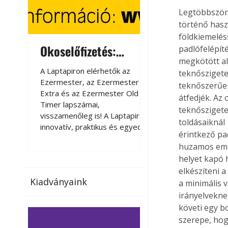
Legtöbbször 
történő hasz
földkiemeléss
Okoselőfizetés:
Okoselőfizetés
padlófelépíté
megkötött alj
Ezermester Extra
A Laptapiron elérhetők az
A Laptapiron elérhető
teknőszigetel
Ezermester, az Ezermester
Ezermester, az Ezer
teknőszerűen 
Extra és az Ezermester Old
Extra és az Ezermest
átfedjék. Az 
Timer lapszámai,
Timer lapszámai,
teknőszigete
visszamenőleg is! A Laptapir új,
visszamenőleg is! A La
toldásaiknál 
innovatív, praktikus és egyedi
innovatív, praktikus 
érintkező pad
megoldás a nyomtatott
megoldás a nyomtato
huzamos embe
magazinok digitális olvasására
magazinok digitális o
helyet kapó 
számítógépen, okostelefonon
számítógépen, okost
elkészíteni a
vagy táblagépen. Kényelmesen
vagy táblagépen. Ké
Kiadványaink
az otthonában, útközben vagy
az otthonában, útköz
a minimális 
nyaralás, pihenés alatt is
nyaralás, pihenés alat
irányelvekne
elérhetők lapszámaink. Bárhol,
elérhetők lapszámaink
követi egy bo
bármikor, akár külföldön élve
bármikor, akár külföld
szerepe, hogy
vagy dolgozva is olvashatók az
vagy dolgozva is olv