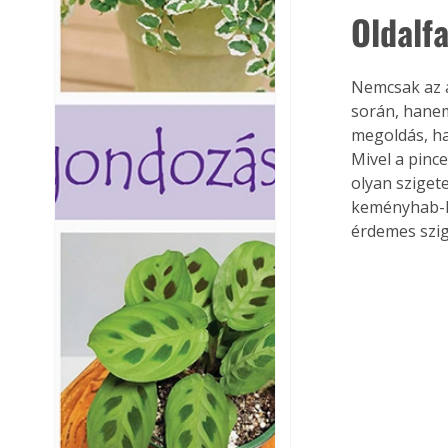
Oldalfa
Nemcsak az a
során, hanem 
megoldás, ha 
Mivel a pince
olyan szigete
keményhab-la
érdemes szig