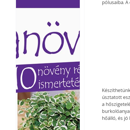
pólusaiba. A
Ezermester lapszámai. A
Ezermester lapszámai
Laptapir kényelmes megoldás,
Laptapir kényelmes 
mert: – t
mert: – t
Készíthetünk
úsztatott esz
a hőszigetelé
burkolóanyag
hőálló, és j