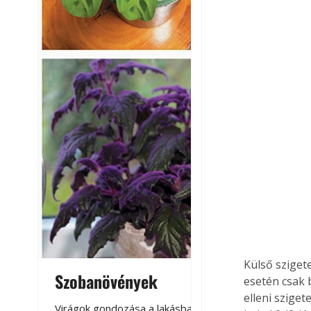
Külső sziget
Szobanövények
Virágoskert: k
esetén csak 
elleni szige
teraszon, laká
Virágok gondozása a lakásban,