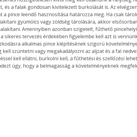
t, és a falak gondosan kivitelezett burkolását is. Az elvégze
 a pince leendő hasznosítása határozza meg. Ha csak tároló
lakítani gyümölcs vagy zöldség tárolására, akkor elsősorban 
ialakítani. Amennyiben azonban szigetelt, fűthető pincehely
a sikeres tervezés érdekében figyelembe kell azt is vennünk
zkodásra alkalmas pince kiépítésének szigorú követelménye
 kell szüntetni vagy megakadályozni az aljzat és a fal nedve
éssel kell ellátni, burkolni kell, a fűthetési és szellőzési lehe
indezt úgy, hogy a belmagasság a követelményeknek megfele