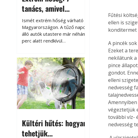
tanács, amivel
Fűtési költs
megóvhatjuk
Ismét extrém hőség várható
ellen is szig
autónkat a nyári
Magyarországon. A tűző napon
konditermet 
álló autók utastere már néhány
károktól
perc alatt rendkívül
A pincék sok
felmelegszik, és rövid időn belül
Ezeket a ter
akár a 60-70 °C-ot is
nekilátunk a 
megközelítheti. Ez nemcsak a
pince állapo
beszállást teszi kellemetlenné,
gondot. Enne
hanem az autó állapotára és a
elleni sziget
benne hagyott tárgyakra is
nedvesség fa
káros hatással lehet. Néhány
talajnedvess
egyszerű óvintézkedéssel
azonban jelentősen
Amennyiben s
csökkenthetjük a hőség káros
végeztetjük 
hatásait.
további víz-
Kültéri hűtés: hogyan
nedvesség tel
tehetjük
 A vízszigetelésenés hőszigetelésen kívül meg kell oldanunk a helyiség hatásos 