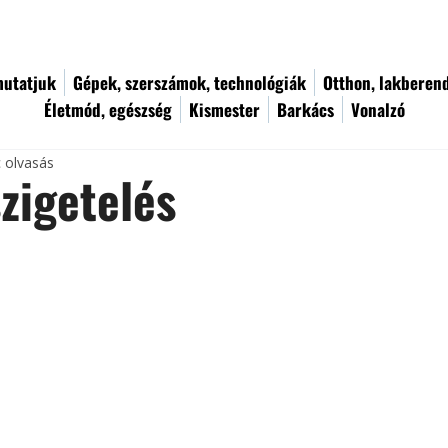
utatjuk
Gépek, szerszámok, technológiák
Otthon, lakberen
Életmód, egészség
Kismester
Barkács
Vonalzó
c olvasás
zigetelés