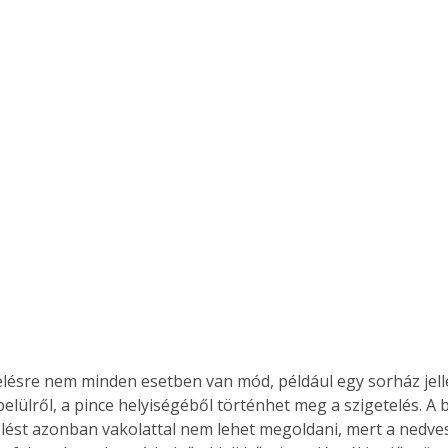
elésre nem minden esetben van mód, például egy sorház jell
ertben,
Gyógyító növények: a
belülről, a pince helyiségéből történhet meg a szigetelés. A
telést azonban vakolattal nem lehet megoldani, mert a nedv
sban
természet kincsei az