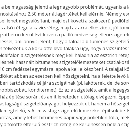
a belmagasság jelenti a legnagyobb problémát, ugyanis a l
nosításához 2,50 méter átlagértéket kell elérnie. Némely es
el lehet megvalósítani, majd ezt követi a szakszerű padlófel
Együtt jobban megéri!
s alsó rétege a kavicsréteg, majd az arra elkészített, jól tömö
zatbeton kerül. Ezt követi a padló nedvesség elleni szigetel
Bővebb információ itt!
k az
Együtt jobban megéri! A
éssel, ami annyit jelent, hogy a falnál a bitumenes szigetel
mester
könyvek tetszőleges
felvezetjük a körülötte lévő falakra úgy, hogy a vízszintes 
er Old
párosítással kedvezményes
oldalfalon a szigetelésnek meg kell haladnia az esztrich réteg
áron, 0 Ft postaköltséggel
lésnek használt bitumenes szigetelőlemezeteket csatlakozá
ptapir új,
megrendelhetők!
10 cm fedéssel egymásra lapolva kell elkészíteni. A talajjal k
és egyedi
lókat abban az esetben kell hőszigetelni, ha a felette levő 
tt
ri tartózkodás céljára szolgálnak (pl. lakóterek, de ide sor
lvasására
hobbiszobát, konditermet). Ez az a szigetelés, amit a legegy
elefonon
 ház építése során, és amit lehetetlen utólag elvégezni. Éppe
nyelmesen
ben vagy
vastagságú szigetelőanyagot helyezzük el, hanem a hősziget
t is
k megfelelő, 5-6 cm vastag szigetelő lemezeket építsük be. E
. Bárhol,
rítás, amely lehet bitumenes papír vagy polietilén fólia, mel
ön élve
 a fölötte elterülő esztrich réteg ne kerülhessen bele a szi
ashatók az