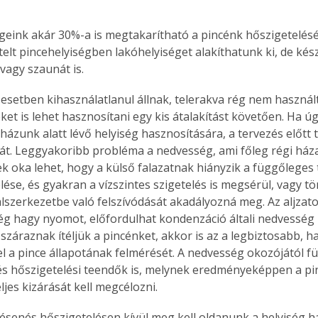
égeink akár 30%-a is megtakarítható a pincénk hőszigetelésé
etelt pincehelyiségben lakóhelyiséget alakíthatunk ki, de kés
vagy szaunát is.
 esetben kihasználatlanul állnak, telerakva rég nem használt
eket is lehet hasznosítani egy kis átalakítást követően. Ha 
házunk alatt lévő helyiség hasznosítására, a tervezés előtt ti
tát. Leggyakoribb probléma a nedvesség, ami főleg régi háza
k oka lehet, hogy a külső falazatnak hiányzik a függőleges 
elése, és gyakran a vízszintes szigetelés is megsérül, vagy 
lszerkezetbe való felszívódását akadályozná meg. Az aljzat
ég hagy nyomot, előfordulhat kondenzáció általi nedvesség l
záraznak ítéljük a pincénket, akkor is az a legbiztosabb, h
el a pince állapotának felmérését. A nedvesség okozójától f
 és hőszigetelési teendők is, melynek eredményeképpen a pi
jes kizárását kell megcélozni.