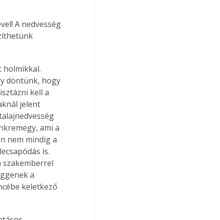
vel! A nedvesség 
zíthetünk 
 holmikkal. 
úgy döntünk, hogy 
sztázni kell a 
knál jelent 
talajnedvesség 
tönkremegy, ami a 
on nem mindig a 
ecsapódás is. 
a szakemberrel 
üggenek a 
ncébe keletkező 