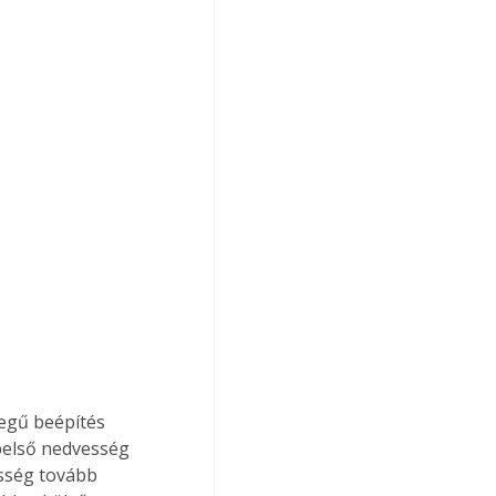
egű beépítés 
 belső nedvesség 
esség tovább 