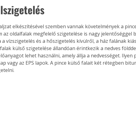
lszigetelés
ljzat elkészítésével szemben vannak követelmények a pince 
az oldalfalak megfelelő szigetelése is nagy jelentőséggel bír
a vízszigetelés és a hőszigetelés kívülről, a ház falának kiás
falak külső szigetelése állandóan érintkezik a nedves földdel
lőanyagot lehet használni, amely állja a nedvességet. Ilyen 
p vagy az EPS lapok. A pince külső falait két rétegben bit
etelni.