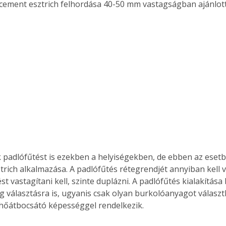
 cement esztrich felhordása 40-50 mm vastagságban ajánlott
. A
megoldás,
 padlófűtést is ezekben a helyiségekben, de ebben az esetb
trich alkalmazása. A padlófűtés rétegrendjét annyiban kell v
st vastagítani kell, szinte duplázni. A padlófűtés kialakítása
 választásra is, ugyanis csak olyan burkolóanyagot választ
ó hőátbocsátó képességgel rendelkezik.