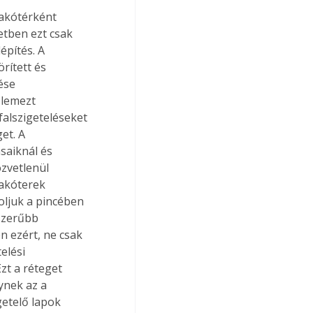
akótérként 
etben ezt csak 
építés. A 
rített és 
ése 
őlemezt 
falszigeteléseket 
et. A 
saiknál és 
özvetlenül 
lakóterek 
oljuk a pincében 
szerűbb 
n ezért, ne csak 
elési 
zt a réteget 
ynek az a 
getelő lapok 