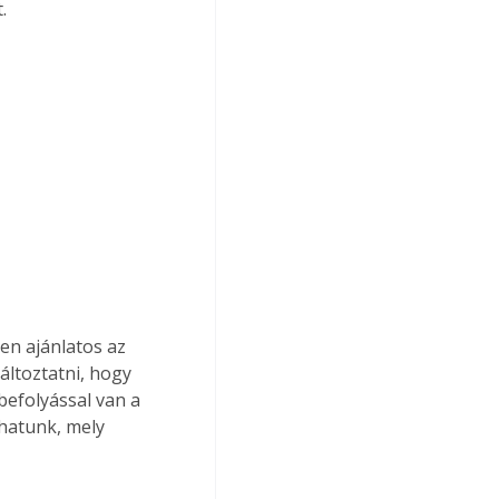
.
en ajánlatos az 
áltoztatni, hogy 
 befolyással van a 
hatunk, mely 