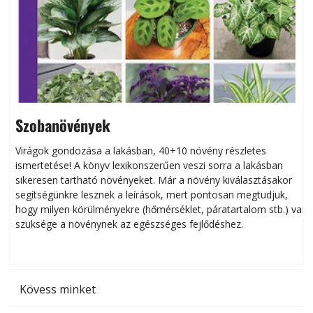
Szobanövények
Virágok gondozása a lakásban, 40+10 növény részletes
ismertetése! A könyv lexikonszerűen veszi sorra a lakásban
s
sikeresen tart­ha­tó növényeket. Már a növény kiválasztásakor
h
segítségünkre lesznek a leírások, mert pontosan megtudjuk,
k
hogy milyen körülményekre (hőmérséklet, páratartalom stb.) van
szüksége a növénynek az egészséges fejlődéshez.
t
Kövess minket