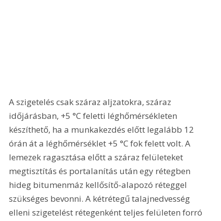
A szigetelés csak száraz aljzatokra, száraz 
időjárásban, +
5 °C
 feletti léghőmérsékleten 
készíthető, ha a munkakezdés előtt legalább 12 
órán át a léghőmérséklet +
5 °C
 fok felett volt. A 
lemezek ragasztása előtt a száraz felületeket 
megtisztítás és portalanítás után egy rétegben 
hideg bitumenmáz kellősítő-alapozó réteggel 
szükséges bevonni. A kétrétegű talajnedvesség 
elleni szigetelést rétegenként teljes felületen forró 