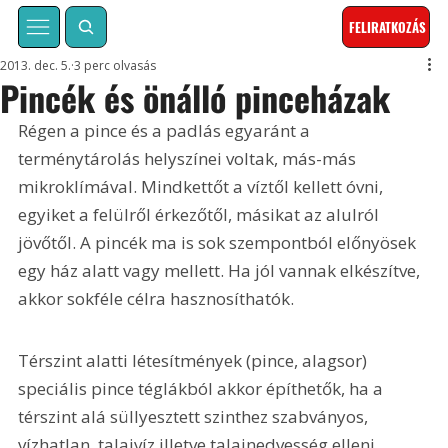
FELIRATKOZÁS
2013. dec. 5.
3 perc olvasás
Pincék és önálló pinceházak
Régen a pince és a padlás egyaránt a 
terménytárolás helyszínei voltak, más-más 
mikroklímával. Mindkettőt a víztől kellett óvni, 
egyiket a felülről érkezőtől, másikat az alulról 
jövőtől. A pincék ma is sok szempontból előnyösek 
egy ház alatt vagy mellett. Ha jól vannak elkészítve, 
akkor sokféle célra hasznosíthatók.
Térszint alatti létesítmények (pince, alagsor) 
speciális pince téglákból akkor építhetők, ha a 
térszint alá süllyesztett szinthez szabványos, 
vízhatlan, talajvíz illetve talajnedvesség elleni 