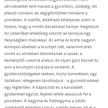
sérülésekkel lent marad a gyümölcs, zöldség, ott 
elkezd romlani, és végigfertőzhet mindent a 
pincében. A szellős, átlátható elhelyezés azért is 
fontos, hogy a romló darabokat hamar megleljük. 
Az utóérőket lehetőség szerint ne tároljuk egy 
helyiségben másokkal. Az alma és körte nagyon 
könnyen átveheti a krumpli ízét, valamint érés 
során az almában lebomlanak a savak, a 
keményítő cukorrá alakul, és olyan gázt bocsát ki, 
ami a krumplit csírázásra serkenti. A 
gyökérzöldségeket nedves, tiszta homokban, egy 
ládában, rétegesen tárolhatjuk - a gyümölcsökkel 
egy légtérben. A káposztát és a karalábét 
gyökerével együtt, fejével lefelé akasszuk fel a 
pincében. A hagyma és fokhagyma a többi 
zöldségtől eltérően száraz, szellős helyen áll el a 