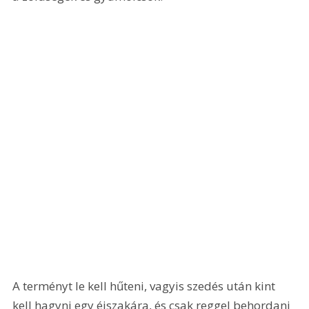
A terményt le kell hűteni, vagyis szedés után kint 
kell hagyni egy éjszakára, és csak reggel behordani 