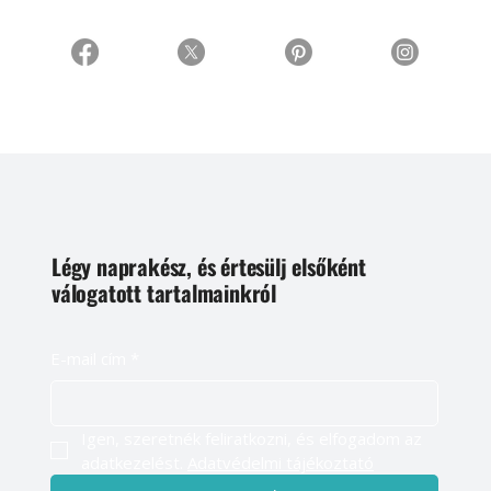
Légy naprakész, és értesülj elsőként
válogatott tartalmainkról
E-mail cím
*
Igen, szeretnék feliratkozni, és elfogadom az 
adatkezelést. 
Adatvédelmi tájékoztató