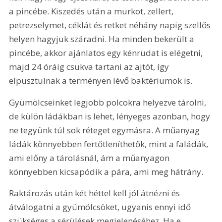
a pincébe. Kiszedés után a murkot, zellert, 
petrezselymet, céklát és retket néhány napig szellős 
helyen hagyjuk száradni. Ha minden bekerült a 
pincébe, akkor ajánlatos egy kénrudat is elégetni, 
majd 24 óráig csukva tartani az ajtót, így 
elpusztulnak a terményen lévő baktériumok is.
Gyümölcseinket legjobb polcokra helyezve tárolni, 
de külön ládákban is lehet, lényeges azonban, hogy 
ne tegyünk túl sok réteget egymásra. A műanyag 
ládák könnyebben fertőtleníthetők, mint a faládák, 
ami előny a tárolásnál, ám a műanyagon 
könnyebben kicsapódik a pára, ami meg hátrány.
Raktározás után két héttel kell jól átnézni és 
átválogatni a gyümölcsöket, ugyanis ennyi idő 
szükséges a sérülések megjelenéséhez. Ha e 