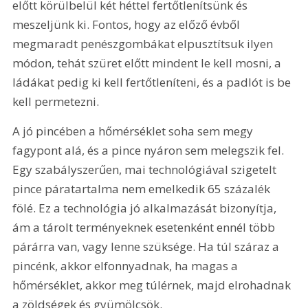
előtt körülbelül két héttel fertőtlenítsünk és 
meszeljünk ki. Fontos, hogy az előző évből 
megmaradt penészgombákat elpusztítsuk ilyen 
módon, tehát szüret előtt mindent le kell mosni, a 
ládákat pedig ki kell fertőtleníteni, és a padlót is be 
kell permetezni. 
A jó pincében a hőmérséklet soha sem megy 
fagypont alá, és a pince nyáron sem melegszik fel. 
Egy szabályszerűen, mai technológiával szigetelt 
pince páratartalma nem emelkedik 65 százalék 
fölé. Ez a technológia jó alkalmazását bizonyítja, 
ám a tárolt terményeknek esetenként ennél több 
párárra van, vagy lenne szüksége. Ha túl száraz a 
pincénk, akkor elfonnyadnak, ha magas a 
hőmérséklet, akkor meg túlérnek, majd elrohadnak 
a zöldségek és gyümölcsök.