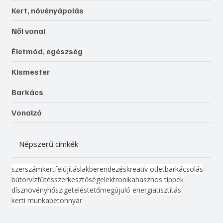
Kert, növényápolás
Női vonal
Életmód, egészség
Kismester
Barkács
Vonalzó
Népszerű címkék
szerszám
kert
felújítás
lakberendezés
kreatív ötlet
barkácsolás
bútor
víz
fűtés
szerkesztőség
elektronika
hasznos tippek
dísznövény
hőszigetelés
tető
megújuló energia
tisztítás
kerti munka
beton
nyár