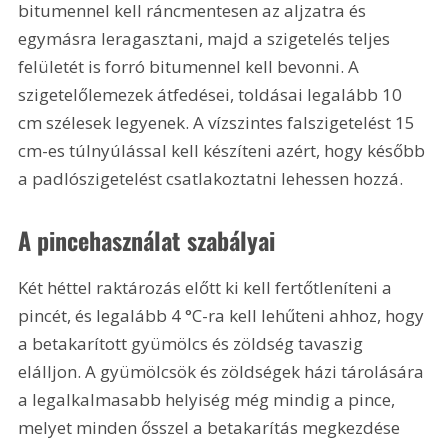
bitumennel kell ráncmentesen az aljzatra és 
egymásra leragasztani, majd a szigetelés teljes 
felületét is forró bitumennel kell bevonni. A 
szigetelőlemezek átfedései, toldásai legalább 
10 
cm
 szélesek legyenek. A vízszintes falszigetelést 15 
cm-es túlnyúlással kell készíteni azért, hogy később 
a padlószigetelést csatlakoztatni lehessen hozzá.
A pincehasználat szabályai
Két héttel raktározás előtt ki kell fertőtleníteni a 
pincét, és legalább 4 °C-ra kell lehűteni ahhoz, hogy 
a betakarított gyümölcs és zöldség tavaszig 
elálljon. A gyümölcsök és zöldségek házi tárolására 
a legalkalmasabb helyiség még mindig a pince, 
melyet minden ősszel a betakarítás megkezdése 