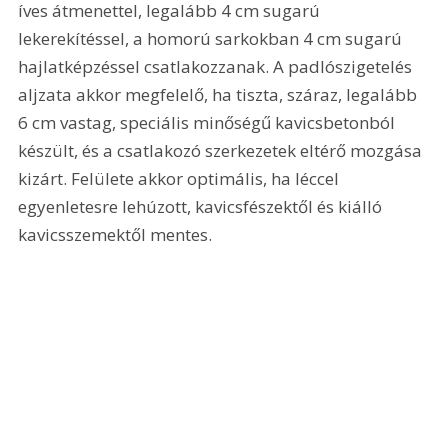
íves átmenettel, legalább 
4 cm
 sugarú 
lekerekítéssel, a homorú sarkokban 
4 cm
 sugarú 
hajlatképzéssel csatlakozzanak. A padlószigetelés 
aljzata akkor megfelelő, ha tiszta, száraz, legalább 
6 cm
 vastag, speciális minőségű kavicsbetonból 
készült, és a csatlakozó szerkezetek eltérő mozgása 
kizárt. Felülete akkor optimális, ha léccel 
egyenletesre lehúzott, kavicsfészektől és kiálló 
kavicsszemektől mentes.