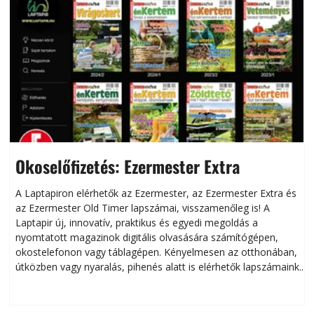
Okoselőfizetés: Ezermester Extra
A Laptapiron elérhetők az Ezermester, az Ezermester Extra és
az Ezermester Old Timer lapszámai, visszamenőleg is! A
Laptapir új, innovatív, praktikus és egyedi megoldás a
L
nyomtatott magazinok digitális olvasására számítógépen,
okostelefonon vagy táblagépen. Kényelmesen az otthonában,
útközben vagy nyaralás, pihenés alatt is elérhetők lapszámaink.
ú
Bárhol, bármikor, akár külföldön élve vagy dolgozva is
B
olvashatók az Ezermester lapszámai. A Laptapir kényelmes
megoldás, mert: – t