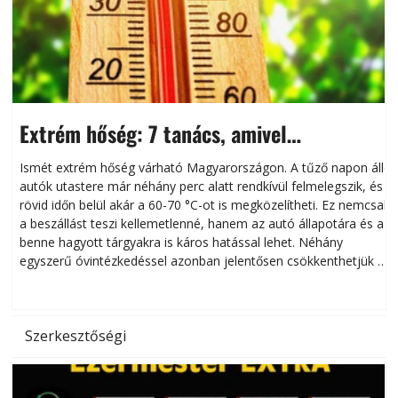
Extrém hőség: 7 tanács, amivel
megóvhatjuk autónkat a nyári károktól
Ismét extrém hőség várható Magyarországon. A tűző napon álló
autók utastere már néhány perc alatt rendkívül felmelegszik, és
rövid időn belül akár a 60-70 °C-ot is megközelítheti. Ez nemcsak
n
a beszállást teszi kellemetlenné, hanem az autó állapotára és a
benne hagyott tárgyakra is káros hatással lehet. Néhány
egyszerű óvintézkedéssel azonban jelentősen csökkenthetjük a
hőség káros hatásait.
l
Szerkesztőségi