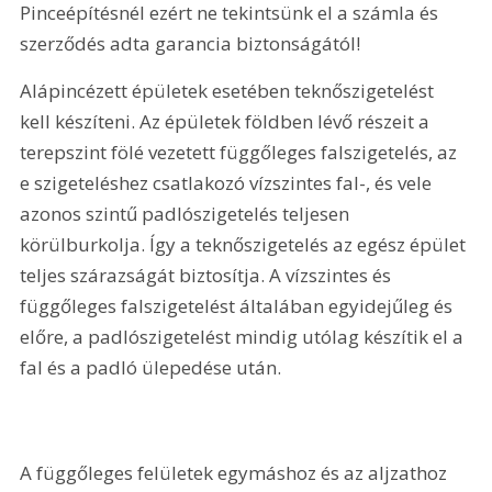
Pinceépítésnél ezért ne tekintsünk el a számla és 
szerződés adta garancia biztonságától!
Alápincézett épületek esetében teknőszigetelést 
kell készíteni. Az épületek földben lévő részeit a 
terepszint fölé vezetett függőleges falszigetelés, az 
e szigeteléshez csatlakozó vízszintes fal-, és vele 
azonos szintű padlószigetelés teljesen 
körülburkolja. Így a teknőszigetelés az egész épület 
teljes szárazságát biztosítja. A vízszintes és 
függőleges falszigetelést általában egyidejűleg és 
előre, a padlószigetelést mindig utólag készítik el a 
fal és a padló ülepedése után.
A függőleges felületek egymáshoz és az aljzathoz 