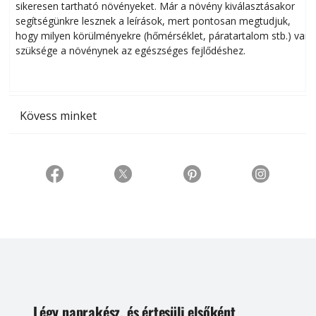
sikeresen tart­ha­tó növényeket. Már a növény kiválasztásakor
h
segítségünkre lesznek a leírások, mert pontosan megtudjuk,
k
hogy milyen körülményekre (hőmérséklet, páratartalom stb.) van
szüksége a növénynek az egészséges fejlődéshez.
t
Kövess minket
Légy naprakész, és értesülj elsőként