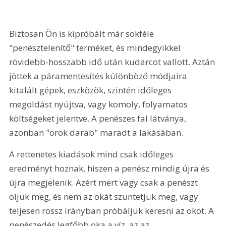
Biztosan Ön is kipróbált már sokféle 
"penésztelenítő" terméket, és mindegyikkel 
rövidebb-hosszabb idő után kudarcot vallott. Aztán 
jöttek a páramentesítés különböző módjaira 
kitalált gépek, eszközök, szintén időleges 
megoldást nyújtva, vagy komoly, folyamatos 
költségeket jelentve. A penészes fal látványa, 
azonban "örök darab" maradt a lakásában.
A rettenetes kiadások mind csak időleges 
eredményt hoznak, hiszen a penész mindig újra és 
újra megjelenik. Azért mert vagy csak a penészt 
öljük meg, és nem az okát szüntetjük meg, vagy 
teljesen rossz irányban próbáljuk keresni az okot. A 
penészedés legfőbb oka a víz, az az 