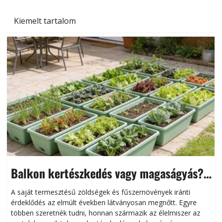
Kiemelt tartalom
Balkon kertészkedés vagy magaságyás?
Helytakarékos kertészkedés
A saját termesztésű zöldségek és fűszernövények iránti
érdeklődés az elmúlt években látványosan megnőtt. Egyre
többen szeretnék tudni, honnan származik az élelmiszer az
l