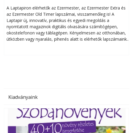
A Laptapiron elérhetők az Ezermester, az Ezermester Extra és
az Ezermester Old Timer lapszámai, visszamenőleg is! A
Laptapir új, innovatív, praktikus és egyedi megoldás a
L
nyomtatott magazinok digitális olvasására számítógépen,
okostelefonon vagy táblagépen. Kényelmesen az otthonában,
útközben vagy nyaralás, pihenés alatt is elérhetők lapszámaink.
ú
Bárhol, bármikor, akár külföldön élve vagy dolgozva is
B
olvashatók az Ezermester lapszámai. A Laptapir kényelmes
megoldás, mert: – t
Kiadványaink