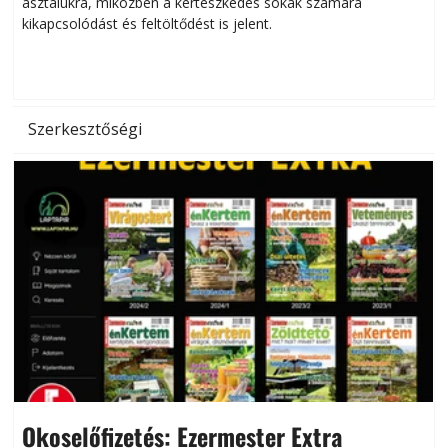
asztalukra, miközben a kertészkedés sokak számára
kikapcsolódást és feltöltődést is jelent.
é
d
Szerkesztőségi
Okoselőfizetés: Ezermester Extra