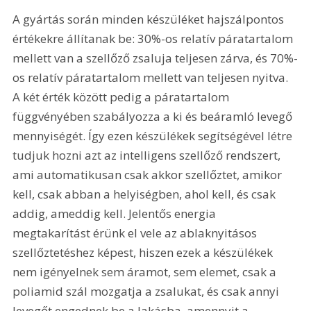
A gyártás során minden készüléket hajszálpontos 
értékekre állítanak be: 30%-os relatív páratartalom 
mellett van a szellőző zsaluja teljesen zárva, és 70%-
os relatív páratartalom mellett van teljesen nyitva. 
A két érték között pedig a páratartalom 
függvényében szabályozza a ki és beáramló levegő 
mennyiségét. Így ezen készülékek segítségével létre 
tudjuk hozni azt az intelligens szellőző rendszert, 
ami automatikusan csak akkor szellőztet, amikor 
kell, csak abban a helyiségben, ahol kell, és csak 
addig, ameddig kell. Jelentős energia 
megtakarítást érünk el vele az ablaknyitásos 
szellőztetéshez képest, hiszen ezek a készülékek 
nem igényelnek sem áramot, sem elemet, csak a 
poliamid szál mozgatja a zsalukat, és csak annyi 
levegőt engednek be a lakásba, amennyit a 