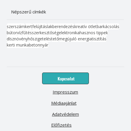
Népszerű címkék
szerszám
kert
felújítás
lakberendezés
kreatív ötlet
barkácsolás
bútor
víz
fűtés
szerkesztőség
elektronika
hasznos tippek
dísznövény
hőszigetelés
tető
megújuló energia
tisztítás
kerti munka
beton
nyár
Kapcsolat
Impresszum
Médiaajánlat
Adatvédelem
Előfizetés