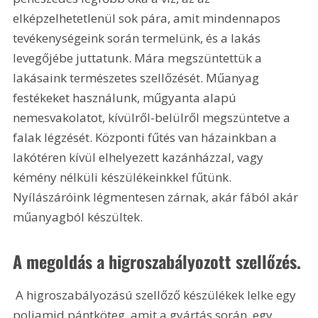
elképzelhetetlenül sok pára, amit mindennapos 
tevékenységeink során termelünk, és a lakás 
levegőjébe juttatunk. Mára megszüntettük a 
lakásaink természetes szellőzését. Műanyag 
festékeket használunk, műgyanta alapú 
nemesvakolatot, kívülről-belülről megszüntetve a 
falak légzését. Központi fűtés van házainkban a 
lakótéren kívül elhelyezett kazánházzal, vagy 
kémény nélküli készülékeinkkel fűtünk. 
Nyílászáróink légmentesen zárnak, akár fából akár 
műanyagból készültek.
A megoldás a higroszabályozott szellőzés.
 A higroszabályozású szellőző készülékek lelke egy 
poliamid pántköteg, amit a gyártás során, egy 