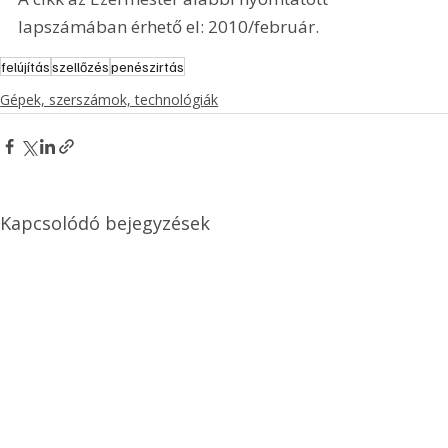
lapszámában érhető el: 2010/február.
felújítás
szellőzés
penészirtás
Gépek, szerszámok, technológiák
Kapcsolódó bejegyzések