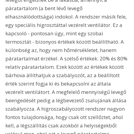
páratartalom (a bent lévő levegő 
elhasználódottsága) indokol. A rendszer másik fele, 
egy speciális higrosztáttal vezérelt ventilátor. Ez a 
kapcsoló - pontosan úgy, mint egy szobai 
termosztát - bizonyos értékek között beállítható. A 
különbség az, hogy nem hőmérsékletet, hanem 
páratartalmat érzékel. A szélső értékek: 20% és 80% 
relatív páratartalom. Ezek között az értékek között 
bárhova állíthatjuk a szabályozót, az a beállított 
érték szerint fogja ki és bekapcsolni az általa 
vezérelt ventilátort. A megfelelő mennyiségű levegő 
beengedését pedig a légbevezető zsalujának állása 
szabályozza. A higroszabályozott rendszer nagyon 
fontos tulajdonsága, hogy csak ott szellőztet, ahol 
kell, a légszállítás csak azokból a helyiségekből 
valósul meg, ahol azt a levegő páratartalma 