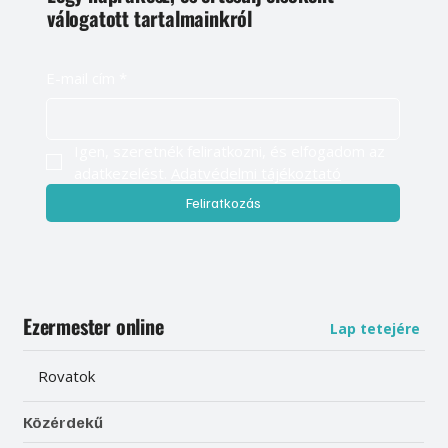
válogatott tartalmainkról
E-mail cím
*
Igen, szeretnék feliratkozni, és elfogadom az 
adatkezelést. 
Adatvédelmi tájékoztató
Feliratkozás
Ezermester online
Lap tetejére
Rovatok
Közérdekű