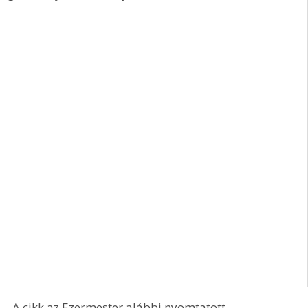
A cikk az Ezermester alábbi nyomtatott 