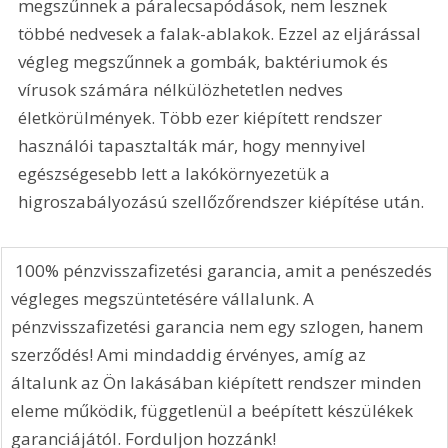
megszűnnek a páralecsapódások, nem lesznek 
többé nedvesek a falak-ablakok. Ezzel az eljárással 
végleg megszűnnek a gombák, baktériumok és 
vírusok számára nélkülözhetetlen nedves 
életkörülmények. Több ezer kiépített rendszer 
használói tapasztalták már, hogy mennyivel 
egészségesebb lett a lakókörnyezetük a 
higroszabályozású szellőzőrendszer kiépítése után.
 100% pénzvisszafizetési garancia, amit a penészedés 
végleges megszüntetésére vállalunk. A 
pénzvisszafizetési garancia nem egy szlogen, hanem 
szerződés! Ami mindaddig érvényes, amíg az 
általunk az Ön lakásában kiépített rendszer minden 
eleme működik, függetlenül a beépített készülékek 
garanciájától. Forduljon hozzánk!