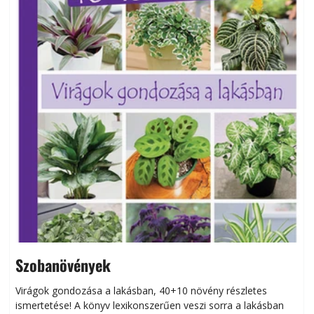
Szobanövények
Virágok gondozása a lakásban, 40+10 növény részletes
ismertetése! A könyv lexikonszerűen veszi sorra a lakásban
s