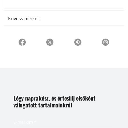
t
Kövess minket
Légy naprakész, és értesülj elsőként
válogatott tartalmainkról
E-mail cím
*