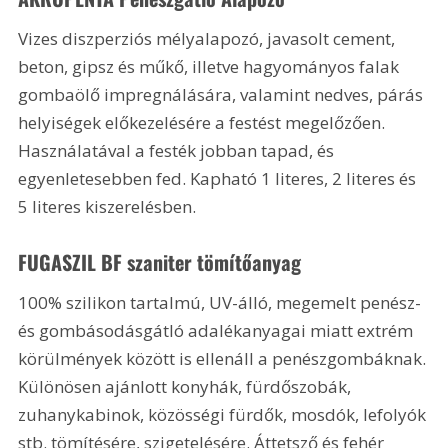
Vizes diszperziós mélyalapozó, javasolt cement, 
beton, gipsz és műkő, illetve hagyományos falak 
gombaölő impregnálására, valamint nedves, párás 
helyiségek előkezelésére a festést megelőzően. 
Használatával a festék jobban tapad, és 
egyenletesebben fed. Kapható 1 literes, 2 literes és 
5 literes kiszerelésben.
FUGASZIL BF szaniter tömítőanyag
100% szilikon tartalmú, UV-álló, megemelt penész- 
és gombásodásgátló adalékanyagai miatt extrém 
körülmények között is ellenáll a penészgombáknak. 
Különösen ajánlott konyhák, fürdőszobák, 
zuhanykabinok, közösségi fürdők, mosdók, lefolyók 
stb. tömítésére, szigetelésére. Áttetsző és fehér 