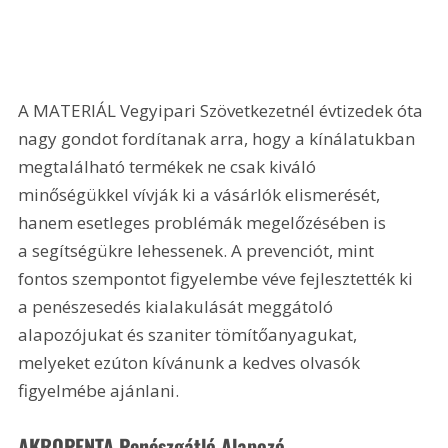
A MATERIÁL Vegyipari Szövetkezetnél évtizedek óta 
nagy gondot fordítanak arra, hogy a kínálatukban 
megtalálható termékek ne csak kiváló 
minőségükkel vívják ki a vásárlók elismerését, 
hanem esetleges problémák megelőzésében is 
a segítségükre lehessenek. A prevenciót, mint 
fontos szempontot figyelembe véve fejlesztették ki 
a penészesedés kialakulását meggátoló 
alapozójukat és szaniter tömítőanyagukat, 
melyeket ezúton kívánunk a kedves olvasók 
figyelmébe ajánlani.
AKROPENTA Penészgátló Alapozó 