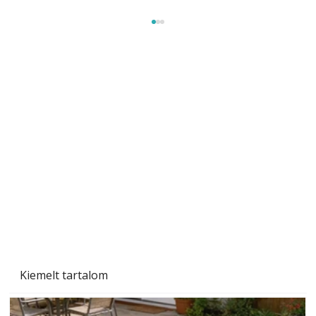
Beton járdalap készítése és lerakása – gyári
és saját készítésű megoldások
Kiemelt tartalom