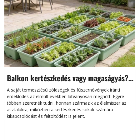
Balkon kertészkedés vagy magaságyás?
Helytakarékos kertészkedés
A saját termesztésű zöldségek és fűszernövények iránti
érdeklődés az elmúlt években látványosan megnőtt. Egyre
többen szeretnék tudni, honnan származik az élelmiszer az
l
asztalukra, miközben a kertészkedés sokak számára
kikapcsolódást és feltöltődést is jelent.
é
d