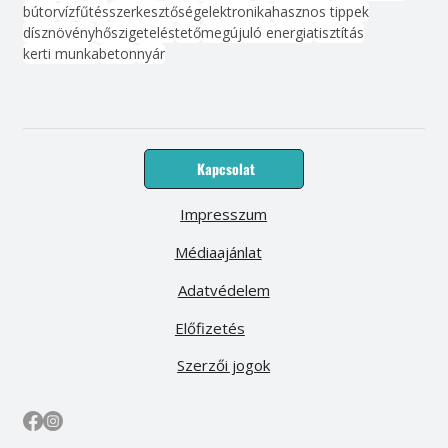
bútor
víz
fűtés
szerkesztőség
elektronika
hasznos tippek
dísznövény
hőszigetelés
tető
megújuló energia
tisztítás
kerti munka
beton
nyár
Kapcsolat
Impresszum
Médiaajánlat
Adatvédelem
Előfizetés
Szerzői jogok