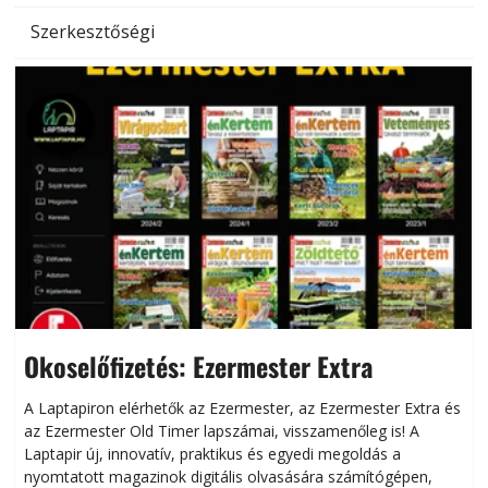
Szerkesztőségi
Okoselőfizetés: Ezermester Extra
A Laptapiron elérhetők az Ezermester, az Ezermester Extra és
az Ezermester Old Timer lapszámai, visszamenőleg is! A
Laptapir új, innovatív, praktikus és egyedi megoldás a
L
nyomtatott magazinok digitális olvasására számítógépen,