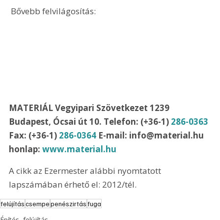
 Bővebb felvilágosítás:
MATERIÁL Vegyipari Szövetkezet 1239 
Budapest, Ócsai út 10. Telefon: (+36-1) 
286-0363
Fax: (+36-1) 
286-0364
 E-mail: info@material.hu 
honlap: 
www.material.hu
A cikk az Ezermester alábbi nyomtatott 
lapszámában érhető el: 2012/tél.
felújítás
csempe
penészirtás
fuga
Építés, felújítás