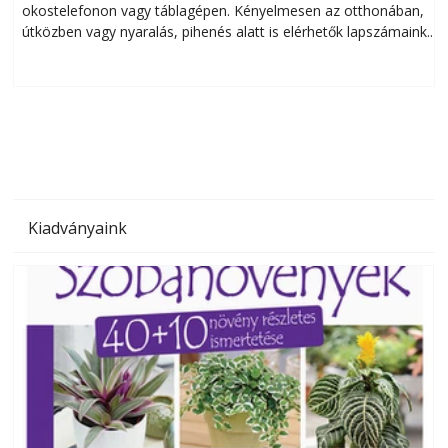
okostelefonon vagy táblagépen. Kényelmesen az otthonában,
útközben vagy nyaralás, pihenés alatt is elérhetők lapszámaink.
ú
Bárhol, bármikor, akár külföldön élve vagy dolgozva is
B
olvashatók az Ezermester lapszámai. A Laptapir kényelmes
megoldás, mert: – t
Kiadványaink