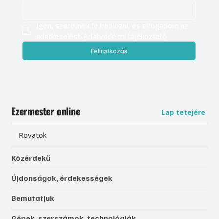
Igen, szeretnék feliratkozni, és elfogadom az 
adatkezelést. 
Adatvédelmi tájékoztató
Feliratkozás
Ezermester online
Lap tetejére
Rovatok
Közérdekű
Újdonságok, érdekességek
Bemutatjuk
Gépek, szerszámok, technológiák