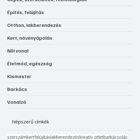
Építés, felújítás
Otthon, lakberendezés
Kert, növényápolás
Női vonal
Életmód, egészség
Kismester
Barkács
Vonalzó
Népszerű címkék
szerszám
kert
felújítás
lakberendezés
kreatív ötlet
barkácsolás