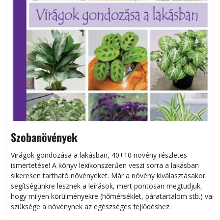
Szobanövények
Virágok gondozása a lakásban, 40+10 növény részletes
ismertetése! A könyv lexikonszerűen veszi sorra a lakásban
s
sikeresen tart­ha­tó növényeket. Már a növény kiválasztásakor
h
segítségünkre lesznek a leírások, mert pontosan megtudjuk,
k
hogy milyen körülményekre (hőmérséklet, páratartalom stb.) van
szüksége a növénynek az egészséges fejlődéshez.