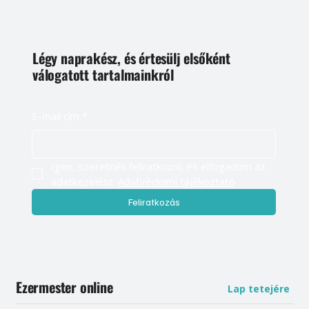
Légy naprakész, és értesülj elsőként
válogatott tartalmainkról
E-mail cím
*
Igen, szeretnék feliratkozni, és elfogadom az 
adatkezelést. 
Adatvédelmi tájékoztató
Feliratkozás
Ezermester online
Lap tetejére