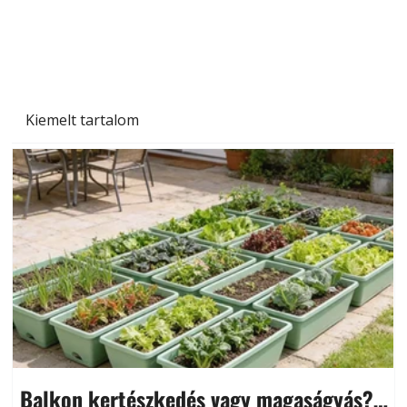
Beton járdalap készítése és lerakása – gyári
és saját készítésű megoldások
Kiemelt tartalom
Balkon kertészkedés vagy magaságyás?