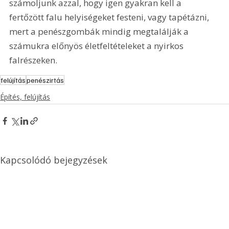
számoljunk azzal, hogy igen gyakran kell a 
fertőzött falu helyiségeket festeni, vagy tapétázni, 
mert a penészgombák mindig megtalálják a 
számukra előnyös életfeltételeket a nyirkos 
falrészeken.
felújítás
penészirtás
Építés, felújítás
Kapcsolódó bejegyzések