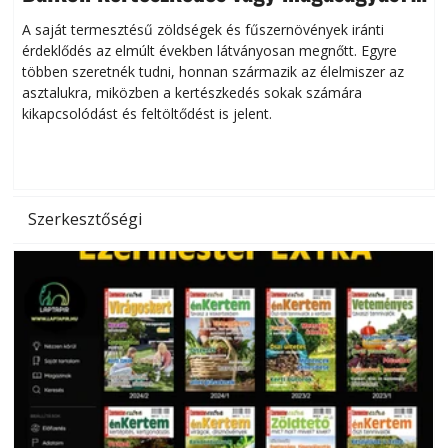
Helytakarékos kertészkedés
A saját termesztésű zöldségek és fűszernövények iránti
érdeklődés az elmúlt években látványosan megnőtt. Egyre
többen szeretnék tudni, honnan származik az élelmiszer az
l
asztalukra, miközben a kertészkedés sokak számára
kikapcsolódást és feltöltődést is jelent.
é
d
Szerkesztőségi