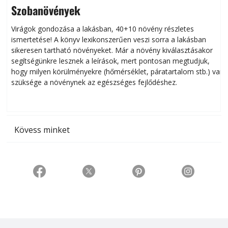
Szobanövények
Virágok gondozása a lakásban, 40+10 növény részletes
ismertetése! A könyv lexikonszerűen veszi sorra a lakásban
s
sikeresen tart­ha­tó növényeket. Már a növény kiválasztásakor
h
segítségünkre lesznek a leírások, mert pontosan megtudjuk,
k
hogy milyen körülményekre (hőmérséklet, páratartalom stb.) van
szüksége a növénynek az egészséges fejlődéshez.
t
Kövess minket