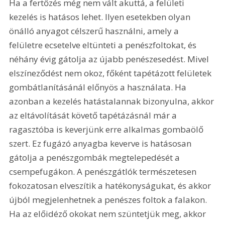
Ha a fertőzés még nem vált akuttá, a felületi 
kezelés is hatásos lehet. Ilyen esetekben olyan 
önálló anyagot célszerű használni, amely a 
felületre ecsetelve eltünteti a penészfoltokat, és 
néhány évig gátolja az újabb penészesedést. Mivel 
elszíneződést nem okoz, főként tapétázott felületek 
gombátlanításánál előnyös a használata. Ha 
azonban a kezelés hatástalannak bizonyulna, akkor 
az eltávolítását követő tapétázásnál már a 
ragasztóba is keverjünk erre alkalmas gombaölő 
szert. Ez fugázó anyagba keverve is hatásosan 
gátolja a penészgombák megtelepedését a 
csempefugákon. A penészgátlók természetesen 
fokozatosan elveszítik a hatékonyságukat, és akkor 
újból megjelenhetnek a penészes foltok a falakon. 
Ha az előidéző okokat nem szüntetjük meg, akkor 