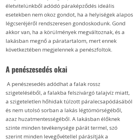
életvitelünkből adódó páraképződés ideális 
esetekben nem okoz gondot, ha a helyiségek alapos 
légcseréjéről rendszeresen gondoskodunk. Gond 
akkor van, ha a körülmények megváltoznak, és a 
lakásban megnő a páratartalom, mert ennek 
következtében megjelennek a penészfoltok.
A penészesedés okai
 A penészesedés adódhat a falak rossz 
szigeteléséből, a falakba felszivárgó talajvíz miatt, 
a szigeteletlen hőhidak túlzott páralecsapódásából 
és nem utolsó sorban a lakás légtömörségéből, 
azaz huzatmentességéből. A lakásban élőknek 
szinte minden tevékenysége párát termel, szó 
szerint minden levegővétellel párásítják a 