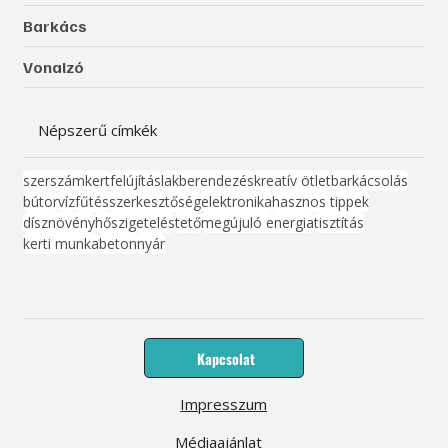
Barkács
Vonalzó
Népszerű címkék
szerszám
kert
felújítás
lakberendezés
kreatív ötlet
barkácsolás
bútor
víz
fűtés
szerkesztőség
elektronika
hasznos tippek
dísznövény
hőszigetelés
tető
megújuló energia
tisztítás
kerti munka
beton
nyár
Kapcsolat
Impresszum
Médiaajánlat