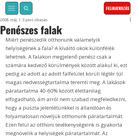
FELIRATKOZÁS
2008. máj. 1.
3 perc olvasás
Penészes falak
Miért penészedik otthonunk valamelyik 
helyiségének a fala? A kiváltó okok különfélék 
lehetnek. A falakon megjelenő penész csak a 
számára kedvező körülmények között alakul ki, ezt 
pedig az adott az adott falfelület körüli légtér túl 
magas nedvességtartalma teremti meg. A lakások 
páratartalma 40-60% között élettanilag 
elfogadható, ám arról nem szabad megfeledkezni, 
hogy a puszta jelenlétünkkel is állandóan és 
folyamatosan növeljük otthonunk páratartalmát. 
Ezen felül az otthoni tevékenységeink is gyakorta 
megnövelik a helyiségek páratartalmát. Az 