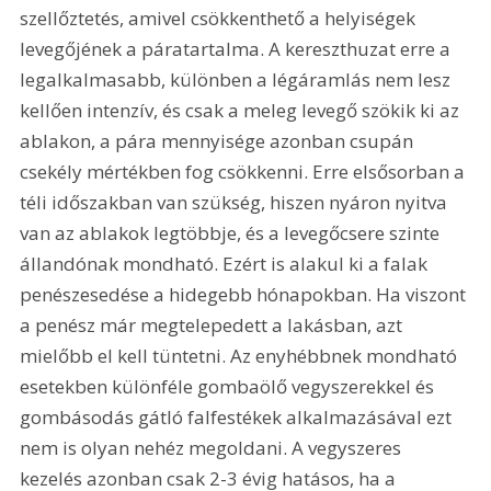
szellőztetés, amivel csökkenthető a helyiségek 
levegőjének a páratartalma. A kereszthuzat erre a 
legalkalmasabb, különben a légáramlás nem lesz 
kellően intenzív, és csak a meleg levegő szökik ki az 
ablakon, a pára mennyisége azonban csupán 
csekély mértékben fog csökkenni. Erre elsősorban a 
téli időszakban van szükség, hiszen nyáron nyitva 
van az ablakok legtöbbje, és a levegőcsere szinte 
állandónak mondható. Ezért is alakul ki a falak 
penészesedése a hidegebb hónapokban. Ha viszont 
a penész már megtelepedett a lakásban, azt 
mielőbb el kell tüntetni. Az enyhébbnek mondható 
esetekben különféle gombaölő vegyszerekkel és 
gombásodás gátló falfestékek alkalmazásával ezt 
nem is olyan nehéz megoldani. A vegyszeres 
kezelés azonban csak 2-3 évig hatásos, ha a 