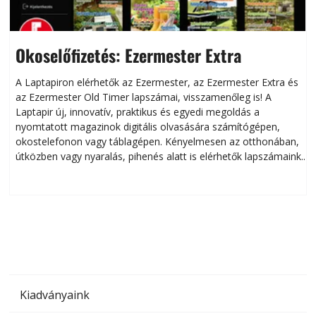
Okoselőfizetés: Ezermester Extra
A Laptapiron elérhetők az Ezermester, az Ezermester Extra és
az Ezermester Old Timer lapszámai, visszamenőleg is! A
Laptapir új, innovatív, praktikus és egyedi megoldás a
L
nyomtatott magazinok digitális olvasására számítógépen,
okostelefonon vagy táblagépen. Kényelmesen az otthonában,
útközben vagy nyaralás, pihenés alatt is elérhetők lapszámaink.
ú
Bárhol, bármikor, akár külföldön élve vagy dolgozva is
B
olvashatók az Ezermester lapszámai. A Laptapir kényelmes
megoldás, mert: – t
Kiadványaink