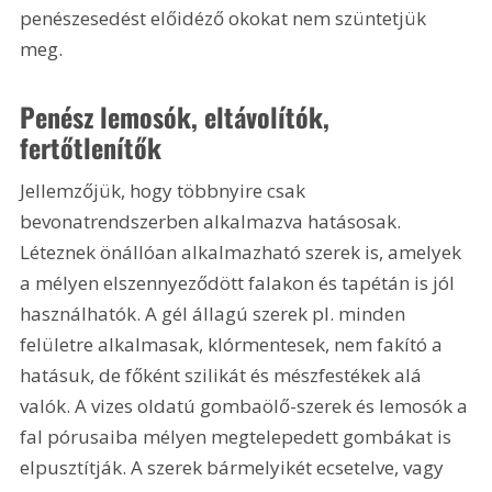
penészesedést előidéző okokat nem szüntetjük 
meg. 
Penész lemosók, eltávolítók, 
fertőtlenítők
Jellemzőjük, hogy többnyire csak 
bevonatrendszerben alkalmazva hatásosak. 
Léteznek önállóan alkalmazható szerek is, amelyek 
a mélyen elszennyeződött falakon és tapétán is jól 
használhatók. A gél állagú szerek pl. minden 
felületre alkalmasak, klórmentesek, nem fakító a 
hatásuk, de főként szilikát és mészfestékek alá 
valók. A vizes oldatú gombaölő-szerek és lemosók a 
fal pórusaiba mélyen megtelepedett gombákat is 
elpusztítják. A szerek bármelyikét ecsetelve, vagy 