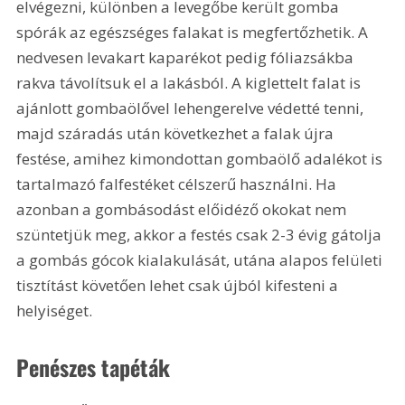
elvégezni, különben a levegőbe került gomba 
spórák az egészséges falakat is megfertőzhetik. A 
nedvesen levakart kaparékot pedig fóliazsákba 
rakva távolítsuk el a lakásból. A kiglettelt falat is 
ajánlott gombaölővel lehengerelve védetté tenni, 
majd száradás után következhet a falak újra 
festése, amihez kimondottan gombaölő adalékot is 
tartalmazó falfestéket célszerű használni. Ha 
azonban a gombásodást előidéző okokat nem 
szüntetjük meg, akkor a festés csak 2-3 évig gátolja 
a gombás gócok kialakulását, utána alapos felületi 
tisztítást követően lehet csak újból kifesteni a 
helyiséget. 
Penészes tapéták