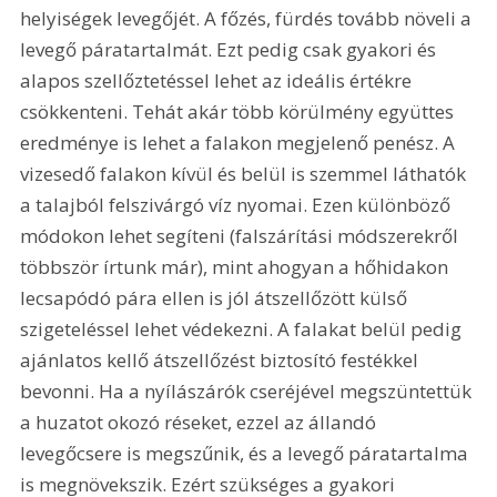
helyiségek levegőjét. A főzés, fürdés tovább növeli a 
levegő páratartalmát. Ezt pedig csak gyakori és 
alapos szellőztetéssel lehet az ideális értékre 
csökkenteni. Tehát akár több körülmény együttes 
eredménye is lehet a falakon megjelenő penész. A 
vizesedő falakon kívül és belül is szemmel láthatók 
a talajból felszivárgó víz nyomai. Ezen különböző 
módokon lehet segíteni (falszárítási módszerekről 
többször írtunk már), mint ahogyan a hőhidakon 
lecsapódó pára ellen is jól átszellőzött külső 
szigeteléssel lehet védekezni. A falakat belül pedig 
ajánlatos kellő átszellőzést biztosító festékkel 
bevonni. Ha a nyílászárók cseréjével megszüntettük 
a huzatot okozó réseket, ezzel az állandó 
levegőcsere is megszűnik, és a levegő páratartalma 
is megnövekszik. Ezért szükséges a gyakori 