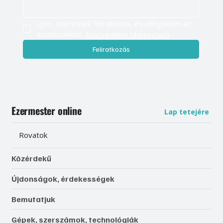
Igen, szeretnék feliratkozni, és elfogadom az 
adatkezelést. 
Adatvédelmi tájékoztató
Feliratkozás
Ezermester online
Lap tetejére
Rovatok
Közérdekű
Újdonságok, érdekességek
Bemutatjuk
Gépek, szerszámok, technológiák