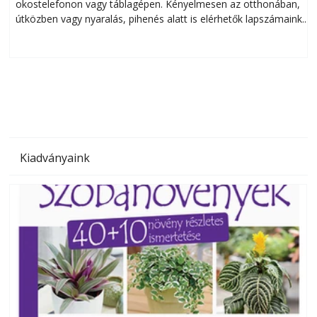
okostelefonon vagy táblagépen. Kényelmesen az otthonában,
útközben vagy nyaralás, pihenés alatt is elérhetők lapszámaink.
ú
Bárhol, bármikor, akár külföldön élve vagy dolgozva is
B
olvashatók az Ezermester lapszámai. A Laptapir kényelmes
megoldás, mert: – t
Kiadványaink