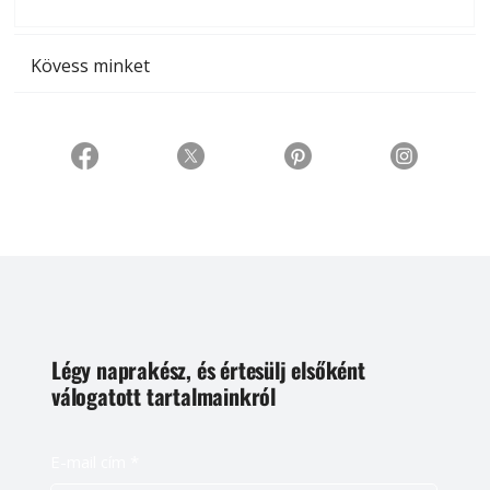
t
Kövess minket
Légy naprakész, és értesülj elsőként
válogatott tartalmainkról
E-mail cím
*