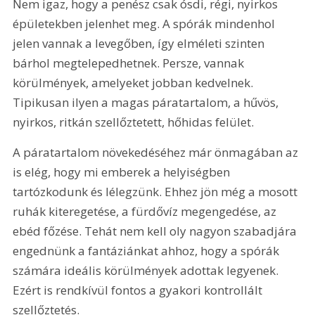
Nem igaz, hogy a penész csak ósdi, régi, nyirkos 
épületekben jelenhet meg. A spórák mindenhol 
jelen vannak a levegőben, így elméleti szinten 
bárhol megtelepedhetnek. Persze, vannak 
körülmények, amelyeket jobban kedvelnek. 
Tipikusan ilyen a magas páratartalom, a hűvös, 
nyirkos, ritkán szellőztetett, hőhidas felület.
A páratartalom növekedéséhez már önmagában az 
is elég, hogy mi emberek a helyiségben 
tartózkodunk és lélegzünk. Ehhez jön még a mosott 
ruhák kiteregetése, a fürdővíz megengedése, az 
ebéd főzése. Tehát nem kell oly nagyon szabadjára 
engednünk a fantáziánkat ahhoz, hogy a spórák 
számára ideális körülmények adottak legyenek. 
Ezért is rendkívül fontos a gyakori kontrollált 
szellőztetés.