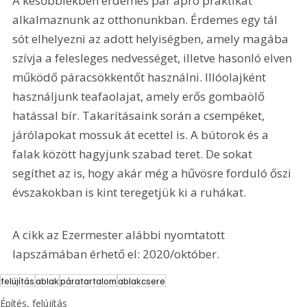
A későbbiekben érdemes pár apró praktikát 
alkalmaznunk az otthonunkban. Érdemes egy tál 
sót elhelyezni az adott helyiségben, amely magába 
szívja a felesleges nedvességet, illetve hasonló elven 
működő páracsökkentőt használni. Illóolajként 
használjunk teafaolajat, amely erős gombaölő 
hatással bír. Takarításaink során a csempéket, 
járólapokat mossuk át ecettel is. A bútorok és a 
falak között hagyjunk szabad teret. De sokat 
segíthet az is, hogy akár még a hűvösre forduló őszi 
évszakokban is kint teregetjük ki a ruhákat.
A cikk az Ezermester alábbi nyomtatott 
lapszámában érhető el: 2020/október.
felújítás
ablak
páratartalom
ablakcsere
Építés, felújítás