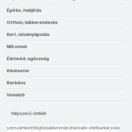
Építés, felújítás
Otthon, lakberendezés
Kert, növényápolás
Női vonal
Életmód, egészség
Kismester
Barkács
Vonalzó
Népszerű címkék
szerszám
kert
felújítás
lakberendezés
kreatív ötlet
barkácsolás