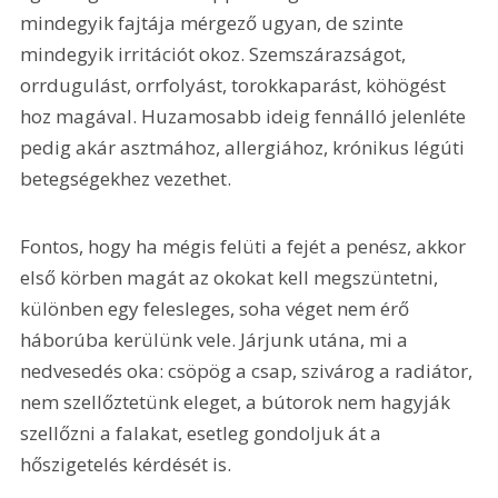
mindegyik fajtája mérgező ugyan, de szinte 
mindegyik irritációt okoz. Szemszárazságot, 
orrdugulást, orrfolyást, torokkaparást, köhögést 
hoz magával. Huzamosabb ideig fennálló jelenléte 
pedig akár asztmához, allergiához, krónikus légúti 
betegségekhez vezethet.
Fontos, hogy ha mégis felüti a fejét a penész, akkor 
első körben magát az okokat kell megszüntetni, 
különben egy felesleges, soha véget nem érő 
háborúba kerülünk vele. Járjunk utána, mi a 
nedvesedés oka: csöpög a csap, szivárog a radiátor, 
nem szellőztetünk eleget, a bútorok nem hagyják 
szellőzni a falakat, esetleg gondoljuk át a 
hőszigetelés kérdését is.