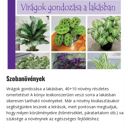
Szobanövények
Virágok gondozása a lakásban, 40+10 növény részletes
ismertetése! A könyv lexikonszerűen veszi sorra a lakásban
s
sikeresen tart­ha­tó növényeket. Már a növény kiválasztásakor
h
segítségünkre lesznek a leírások, mert pontosan megtudjuk,
k
hogy milyen körülményekre (hőmérséklet, páratartalom stb.) van
szüksége a növénynek az egészséges fejlődéshez.