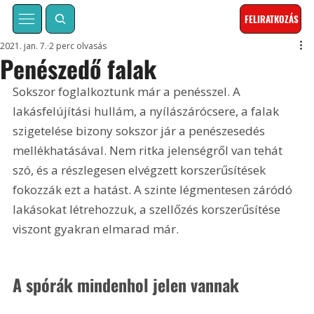
FELIRATKOZÁS
2021. jan. 7.
2 perc olvasás
Penészedő falak
Sokszor foglalkoztunk már a penésszel. A 
lakásfelújítási hullám, a nyílászárócsere, a falak 
szigetelése bizony sokszor jár a penészesedés 
mellékhatásával. Nem ritka jelenségről van tehát 
szó, és a részlegesen elvégzett korszerűsítések 
fokozzák ezt a hatást. A szinte légmentesen záródó 
lakásokat létrehozzuk, a szellőzés korszerűsítése 
viszont gyakran elmarad már.
A spórák mindenhol jelen vannak