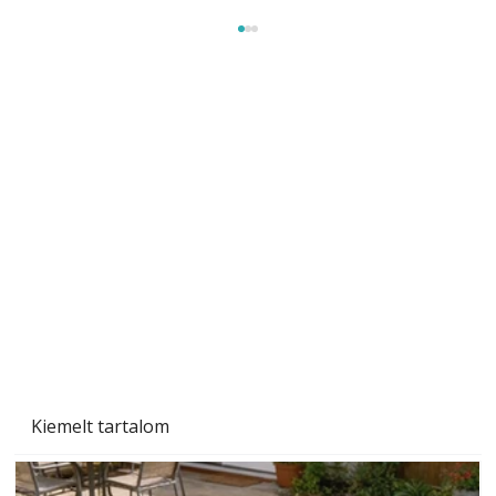
Beton járdalap készítése és lerakása – gyári
és saját készítésű megoldások
Kiemelt tartalom