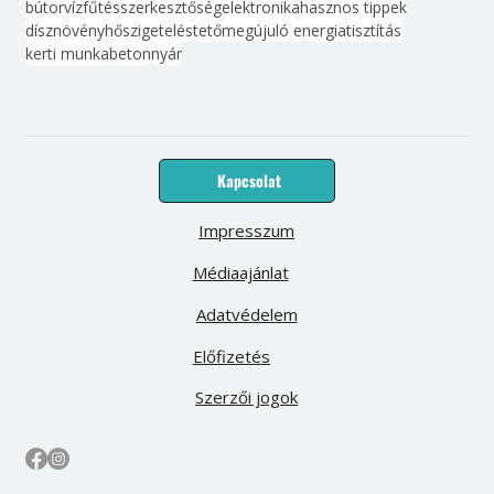
bútor
víz
fűtés
szerkesztőség
elektronika
hasznos tippek
dísznövény
hőszigetelés
tető
megújuló energia
tisztítás
kerti munka
beton
nyár
Kapcsolat
Impresszum
Médiaajánlat
Adatvédelem
Előfizetés
Szerzői jogok