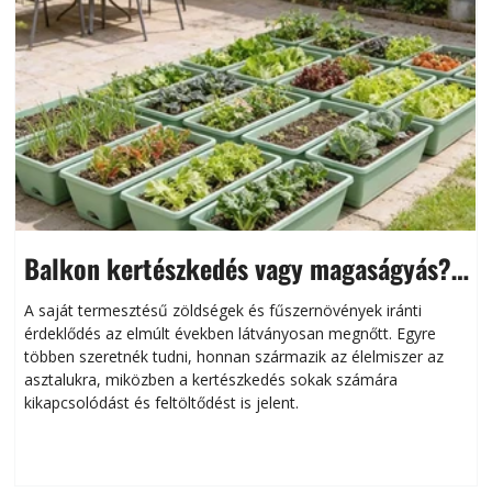
Balkon kertészkedés vagy magaságyás?
Helytakarékos kertészkedés
A saját termesztésű zöldségek és fűszernövények iránti
érdeklődés az elmúlt években látványosan megnőtt. Egyre
többen szeretnék tudni, honnan származik az élelmiszer az
l
asztalukra, miközben a kertészkedés sokak számára
kikapcsolódást és feltöltődést is jelent.
é
d