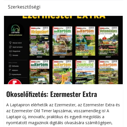
Szerkesztőségi
Okoselőfizetés: Ezermester Extra
A Laptapiron elérhetők az Ezermester, az Ezermester Extra és
az Ezermester Old Timer lapszámai, visszamenőleg is! A
Laptapir új, innovatív, praktikus és egyedi megoldás a
L
nyomtatott magazinok digitális olvasására számítógépen,