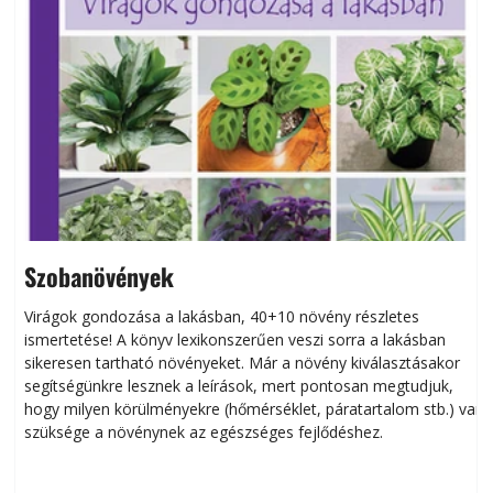
Szobanövények
Virágok gondozása a lakásban, 40+10 növény részletes
ismertetése! A könyv lexikonszerűen veszi sorra a lakásban
s
sikeresen tart­ha­tó növényeket. Már a növény kiválasztásakor
h
segítségünkre lesznek a leírások, mert pontosan megtudjuk,
k
hogy milyen körülményekre (hőmérséklet, páratartalom stb.) van
szüksége a növénynek az egészséges fejlődéshez.
t