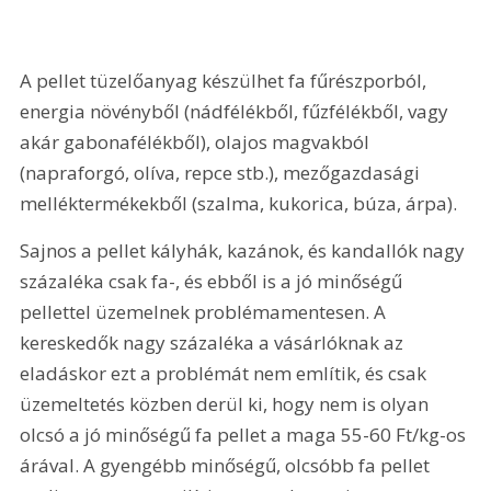
A pellet tüzelőanyag készülhet fa fűrészporból, 
energia növényből (nádfélékből, fűzfélékből, vagy 
akár gabonafélékből), olajos magvakból 
(napraforgó, olíva, repce stb.), mezőgazdasági 
melléktermékekből (szalma, kukorica, búza, árpa).
Sajnos a pellet kályhák, kazánok, és kandallók nagy 
százaléka csak fa-, és ebből is a jó minőségű 
pellettel üzemelnek problémamentesen. A 
kereskedők nagy százaléka a vásárlóknak az 
eladáskor ezt a problémát nem említik, és csak 
üzemeltetés közben derül ki, hogy nem is olyan 
olcsó a jó minőségű fa pellet a maga 55-60 Ft/kg-os 
árával. A gyengébb minőségű, olcsóbb fa pellet 