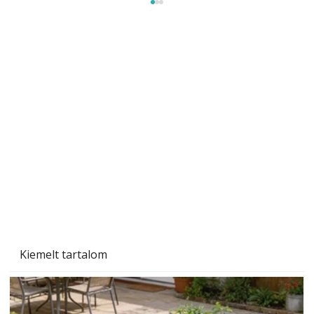
A varrógép és a varrás
Kiemelt tartalom