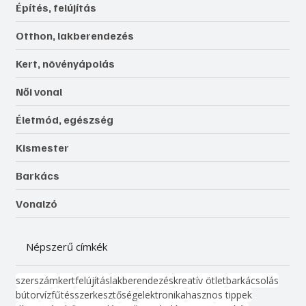
Építés, felújítás
Otthon, lakberendezés
Kert, növényápolás
Női vonal
Életmód, egészség
Kismester
Barkács
Vonalzó
Népszerű címkék
szerszám
kert
felújítás
lakberendezés
kreatív ötlet
barkácsolás
bútor
víz
fűtés
szerkesztőség
elektronika
hasznos tippek