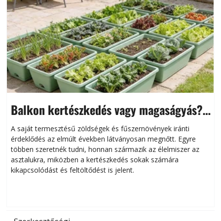
Balkon kertészkedés vagy magaságyás?
Helytakarékos kertészkedés
A saját termesztésű zöldségek és fűszernövények iránti
érdeklődés az elmúlt években látványosan megnőtt. Egyre
többen szeretnék tudni, honnan származik az élelmiszer az
l
asztalukra, miközben a kertészkedés sokak számára
kikapcsolódást és feltöltődést is jelent.
é
d