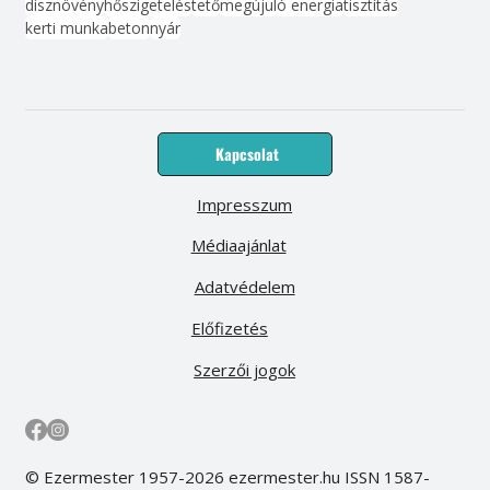
dísznövény
hőszigetelés
tető
megújuló energia
tisztítás
kerti munka
beton
nyár
Kapcsolat
Impresszum
Médiaajánlat
Adatvédelem
Előfizetés
Szerzői jogok
© Ezermester 1957-2026 ezermester.hu ISSN 1587-