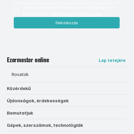
Igen, szeretnék feliratkozni, és elfogadom az 
adatkezelést. 
Adatvédelmi tájékoztató
Feliratkozás
Ezermester online
Lap tetejére
Rovatok
Közérdekű
Újdonságok, érdekességek
Bemutatjuk
Gépek, szerszámok, technológiák