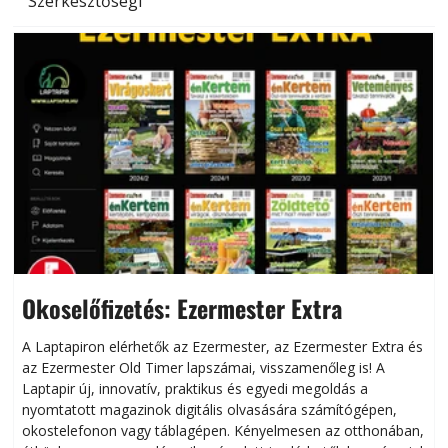
Szerkesztőségi
Okoselőfizetés: Ezermester Extra
A Laptapiron elérhetők az Ezermester, az Ezermester Extra és
az Ezermester Old Timer lapszámai, visszamenőleg is! A
Laptapir új, innovatív, praktikus és egyedi megoldás a
L
nyomtatott magazinok digitális olvasására számítógépen,
okostelefonon vagy táblagépen. Kényelmesen az otthonában,