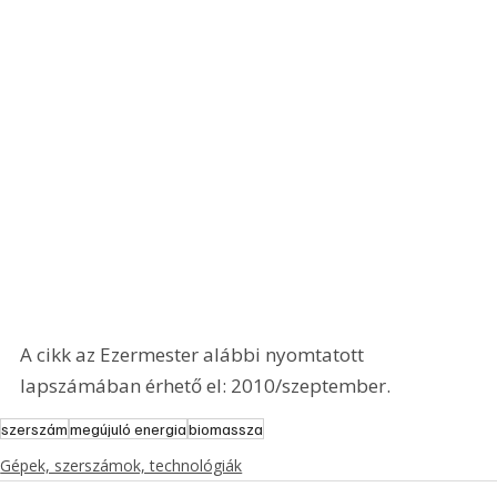
A cikk az Ezermester alábbi nyomtatott 
lapszámában érhető el: 2010/szeptember.
szerszám
megújuló energia
biomassza
Gépek, szerszámok, technológiák