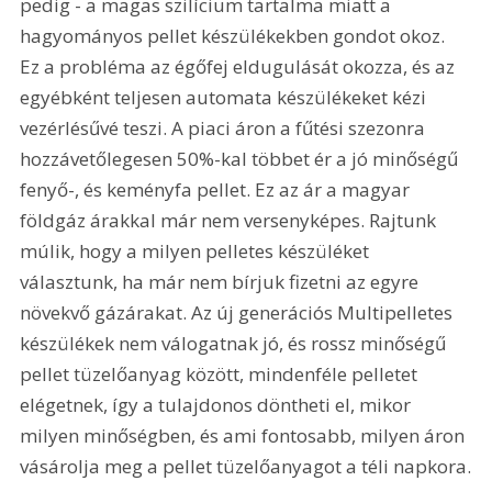
pedig - a magas szilícium tartalma miatt a 
hagyományos pellet készülékekben gondot okoz. 
Ez a probléma az égőfej eldugulását okozza, és az 
egyébként teljesen automata készülékeket kézi 
vezérlésűvé teszi. A piaci áron a fűtési szezonra 
hozzávetőlegesen 50%-kal többet ér a jó minőségű 
fenyő-, és keményfa pellet. Ez az ár a magyar 
földgáz árakkal már nem versenyképes. Rajtunk 
múlik, hogy a milyen pelletes készüléket 
választunk, ha már nem bírjuk fizetni az egyre 
növekvő gázárakat. Az új generációs Multipelletes 
készülékek nem válogatnak jó, és rossz minőségű 
pellet tüzelőanyag között, mindenféle pelletet 
elégetnek, így a tulajdonos döntheti el, mikor 
milyen minőségben, és ami fontosabb, milyen áron 
vásárolja meg a pellet tüzelőanyagot a téli napkora.